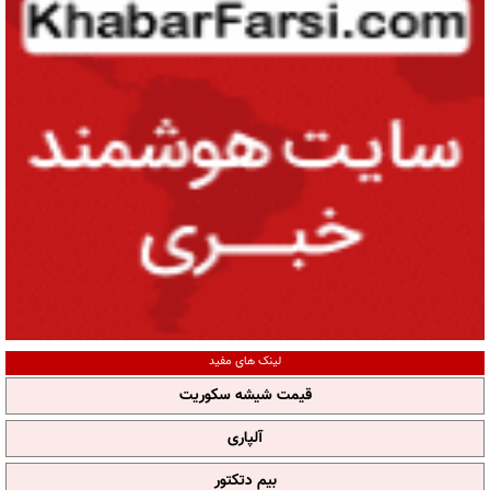
لینک های مفید
قیمت شیشه سکوریت
آلپاری
بیم دتکتور