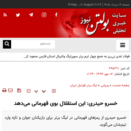
جمعه ۱۶ مرداد ۱۴۰۵
|
Friday , 07 August 2026
از
و
ته
فولاد غدیر نی‌ریز به جمع چهار تیم برتر سوپرلیگ والیبال استان فارس صعود کرد
ن
نو
کد خبر:
۲۹۵۳۱۱
تاریخ انتشار:
۰۷ مهر ۱۳۹۴ - ۰۱:۲۹
صفحه نخست
»
ورزشی
»
لیگ برتر فوتبال ایران
‍‍‍ پ
پ
خسرو حیدری: این استقلال بوی قهرمانی می‌دهد
خسرو حیدری از رمزهای قهرمانی در لیگ برتر برای بازیکنان جوان و تازه وارد
تیم‌شان می‌گوید.