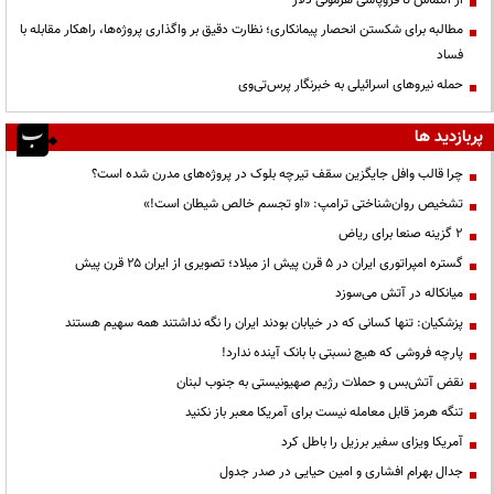
مطالبه برای شکستن انحصار پیمانکاری؛ نظارت دقیق بر واگذاری پروژه‌ها، راهکار مقابله با
فساد
حمله نیروهای اسرائیلی به خبرنگار پرس‌تی‌وی
پربازدید ها
چرا قالب وافل جایگزین سقف تیرچه بلوک در پروژه‌های مدرن شده است؟
تشخیص روان‌شناختی ترامپ: «او تجسم خالص شیطان است!»
۲ گزینه صنعا برای ریاض
گستره امپراتوری ایران در ۵ قرن پیش از میلاد؛ تصویری از ایران ۲۵ قرن پیش
میانکاله در آتش می‌سوزد
پزشکیان: تنها کسانی که در خیابان بودند ایران را نگه نداشتند همه سهیم هستند
پارچه فروشی که هیچ نسبتی با بانک آینده ندارد!
نقض آتش‌بس و حملات رژیم صهیونیستی به جنوب لبنان
تنگه هرمز قابل معامله نیست برای آمریکا معبر باز نکنید
آمریکا ویزای سفیر برزیل را باطل کرد
جدال بهرام افشاری و امین حیایی در صدر جدول