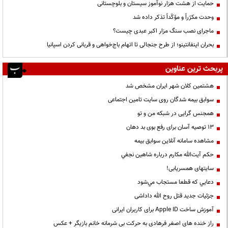
حمایت از هشت هزار نوآموز سیستان و بلوچستانی
وحدت مکرّراً و مؤکّداً تذکر داده شد
ماجرای نصب سنگ مزار اکبر عبدی چیست؟
بحران اینفانتینو؛ از طرح جنجالی تا اتهام باج‌خواهی و قربانی کردن اسپانیا
پربحث ترین عناوین
هشتمین کلان شهر ایران مشخص شد
سوابق بیمه شدگان روی سایت تامین اجتماعی
همجنس گرایی در شبکه من و تو
13 توصیه آسان برای رفع بوی بد دهان
مشاهده سامانه آنلاين سوابق بیمه
حكم آيت‌الله مكارم درباره شاهين نجفي
سایتهای همسریابی!
دعايي كه قطعا مستجاب مي‌شود
جزئیات جدید قتل روح الله داداشی
آموزش ساخت Apple ID برای کاربران ایرانی
راز خنده های اصغر فرهادی به حرکت بی شرمانه خانم بازیگر + عکس