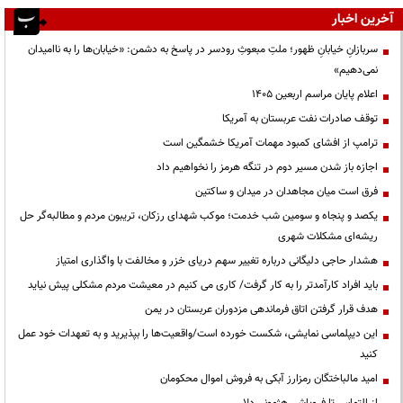
آخرین اخبار
سربازانِ خیابانِ ظهور؛ ملتِ مبعوثِ رودسر در پاسخ به دشمن: «خیابان‌ها را به ناامیدان
نمی‌دهیم»
اعلام پایان مراسم اربعین ۱۴۰۵
توقف صادرات نفت عربستان به آمریکا
ترامپ از افشای کمبود مهمات آمریکا خشمگین است
اجازه باز شدن مسیر دوم در تنگه هرمز را نخواهیم داد
فرق است میان مجاهدان در میدان و ساکتین
یکصد و پنجاه و سومین شب خدمت؛ موکب شهدای رزکان، تریبون مردم و مطالبه‌گر حل
ریشه‌ای مشکلات شهری
هشدار حاجی دلیگانی درباره تغییر سهم دریای خزر و مخالفت با واگذاری امتیاز
باید افراد کارآمدتر را به کار گرفت/ کاری می کنیم در معیشت مردم مشکلی پیش نیاید
هدف قرار گرفتن اتاق‌ فرماندهی مزدوران عربستان در یمن
این دیپلماسی نمایشی، شکست خورده است/واقعیت‌ها را بپذیرید و به تعهدات خود عمل
کنید
امید مالباختگان رمزارز آبکی به فروش اموال محکومان
از التماس تا فروپاشی هژمونی دلار