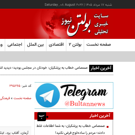
شنبه ۱۷ مرداد ۱۴۰۵
|
Saturday , 08 August 2026
صفحه نخست
بولتن ۲
اقتصادی
بین الملل
اجتماعی
ور
آخرین اخبار
پزشکیان: خدمت بی‌منت و مشارکت مردمی، پایه حل مشکلات 
کد خبر:
۲۹۵۲۶۵
صفحه نخست
»
فرهنگی
آخرین اخبار
صمصامی خطاب به پزشکیان: به شما اطلاعات غلط
دادند؛ مردم را ساده‌لوح فرض نکنید!
آرمان، آفتاب یزد، اب