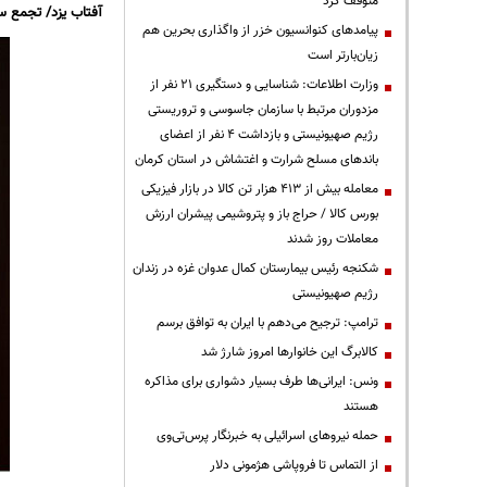
متوقف کرد
آفتاب یزد/ تجمع سی
پیامدهای کنوانسیون خزر از واگذاری بحرین هم
زیان‌بارتر است
وزارت اطلاعات: شناسایی و دستگیری ۲۱ نفر از
مزدوران مرتبط با سازمان جاسوسی و تروریستی
رژیم صهیونیستی و بازداشت ۴ نفر از اعضای
باندهای مسلح شرارت و اغتشاش در استان کرمان
معامله بیش از ۴۱۳ هزار تن کالا در بازار فیزیکی
بورس کالا / حراج باز و پتروشیمی پیشران ارزش
معاملات روز شدند
شکنجه رئیس بیمارستان کمال عدوان غزه در زندان
رژیم صهیونیستی
ترامپ: ترجیح می‌دهم با ایران به توافق برسم
کالابرگ این خانوارها امروز شارژ شد
ونس: ایرانی‌ها طرف بسیار دشواری برای مذاکره
هستند
حمله نیروهای اسرائیلی به خبرنگار پرس‌تی‌وی
از التماس تا فروپاشی هژمونی دلار