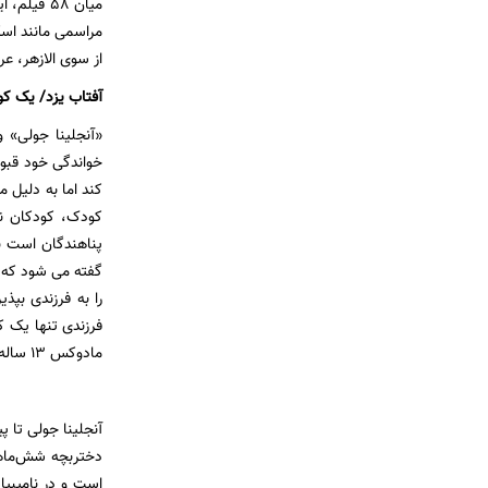
میان ۵۸ ف
مراسمی مانند اسک
از سوی الازهر، عر
آفتاب یزد/ یک کو
کودک، کودکان نتو
پناهندگان است ب
را به فرزندی بپذ
مادوکس 13 ساله
آنجلینا جولی تا پ
دختربچه شش‌ماهه‌
است و در نامیبیا