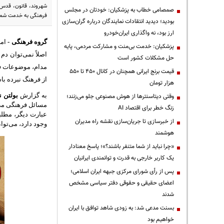
شهروند، قانون، قدس، 
صمصامی خطاب به پزشکیان: خودتان در مجلس
فرهنگی به خدمت شما
بودید؛ دیدید انتقادات نمایندگان درباره گران‌سازی
ارز بود، نه واگذاری ایران‌خودرو
گروه فرهنگی
-
ام
پزشکیان: خدمت بی‌منت و مشارکت مردمی، پایه
اصلاً نمی‌توان دم
حل مشکلات کشور است
مدام، موضوعات فر
قیمت‌ برنج ایرانی همچنان در کانال ۴۵۰ تا ۵۵۰
از فرهنگ نبرده با
هزار تومان
به گزارش
بولتن ن
وقتی دیتاسنترها از هوش مصنوعی جلو می‌زنند؛
مسائل فرهنگی می 
زنگ خطر برای اقتصاد AI
عبارت دیگر، مطلب
از خبرسازی تا جریان‌سازی نقشه راه مدیران
وجود دارد، می‌تو
هوشمند
«چرا نباید از شما متنفر باشند؟»؛ پاسخ معنادار
یک کاربر خارجی به قدرت و توانمندی ایرانیان
پس از رأی شورای مرکزی جبهه ایران اسلامی؛
اعضای حقیقی و حقوقی دفتر سیاسی مشخص
شدند
بسنت مدعی شد: به زودی شاهد توافق با ایران
خواهیم بود