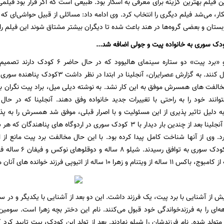
یلم، این فیلم بهترین گزینه برای معرفی به اسکار بود. طبیعی است که اگر قرار بود ف
ار، می‌شد فیلم دیگری را انتخاب کرد. وی ادامه داد: مسائلی از قبیل حواشی‌ای ک
بستان و بعضی گروه‌ها در هند باعث شده تا دیگران بیشتر مشتاق شوند این فیلم را ب
دک سوری به خانواده پیت و جولی اضافه شد...
«آنجلینا جولی» و «برد پیت» دو ستاره سینم
خواندگی خود قبول کنند. به گزارش عصرایران، آن
انند خود را به راحتی با تغییرات جدید خانواده وفق دهند. آنجلینا که در حال 
ه دلیل تاثیر پذیری از این مسئولیت و با اصرار قبلی، موفق شد همسرش را به 
گفته می شود که آنجلینا بعد از چندین بار دیدار با 3 کودک سوری در اردوگاه
یرد. وی از آنها شناخت کامل پیدا کرده بود. با این حال مخالفت برد پیت مانع 
فرزندی تنها یک کودک 
از کامبوج، باکس 11 ساله از ویتنام و زهرا 10 ساله از اتیوپی فرزند خوانده های آنان محسوب می شوند.
یش از آشنایی با برد پیت، یک فرزند داشت. این دو بعد از آشنایی با یکدیگر و در س
ای را به فرزندخواندگی خود قبول می‌کنند. نام این دختر بچه زهرا است. سومین
 متولد شده. نام فرزندشان را شیلو نهادند. بعد از تولد این کودک، پیت تایید کر