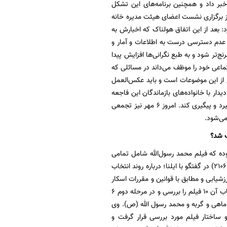
ان فاجعه "منا" خبر داد و همچنین برنامه‌های این تشکل
 به گزارش ایسنا، سیدرضا میرکریمی روز گذشته 5 مهر ماه پس از برگزاری نشست اعضای هیئت مدیره خانه
د: بعد از این اتفاق هولناک که اخبارش به
 عدم دسترسی درست به اطلاعات و آمار و
‌تر شود و به طبع نگرانی‌ها افزایش پیدا
ماعی خود را موظف می‌داند در مسائلی که
ع از این موضوعات است و باید عکس‌العمل
ر با خانواده‌های بازماندگان این فاجعه
بگیرد و پیگیری کند. امروز 6 مهر نیز تجمعی
وده که فیلم محمد رسول‌الله شامل تمامی
آنها می‌شده است. امیر اسفندیاری (سخنگوی هیئت انتخاب نماینده سینمای ایران برای مراسم اسکار ۲۱۰۶) در گفتگو با ایلنا؛ درباره روند انتخاب
ه نظارت و ارزشیابی و مطابق با قوانین و مقررات اسکار
توسط هیات انتخاب بررسی شد و یک فهرست ابتدایی از اسامی ۱۰ فیلم اعلام شد. سپس هیات انتخاب آن ۱۰ فیلم را بررسی و در مرحله دوم ۶
ت بودند از: در دنیای تو ساعت چند است، رخ دیوانه، شیار ۱۴۳، قصه‌ها، ماهی و گربه و محمد رسول الله (ص). وی
و
ساختار فیلم مورد بررسی قرار گرفت و