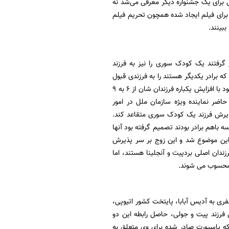
یلمی برای یک جشنواره دیگر معرفی می‌شد نه
ه برای فیلم ایجاد شده همچون تحریم فیلم
بینند.
ای هالیوود که در حال حاضر 6 کودک دارند تصمیم گرفتند یک کودک سوری را نیز به فرزند
جلینا در ابتدا در نظر داشت 3کودک پناهنده سوری که برادر یکدیگر هستند را به فرزندی قبول
کند اما به دلیل مخالفت های همسرش موفق به این کار نشد. به نوشته دیلی میل، براد پیت نگران بود با افزایش یکباره فرزندان شان از 6 به 9
حاضر نماینده ویژه سازمان ملل در امور
پذیرش فرزند یک کودک سوری متقاعد کند.
 های پناهندگان که هر سه باهم برادر بودند تصمیم گرفته بود آنها
از این موضوع شد و این زوج بر سر پذیرش
سوری به توافق رسیدند. شیلو 8 ساله و دوقلوهای نوکس و فیفان 6 ساله فرزندان اصلی بردپیت و آنجلینا هستند، اما
فری به آدیس آبابا،
پایتخت کشور اتیوپی،
 فرزند پیت و جولی، حاصل رابطه این دو
د که پاسپورت صادر شده برای وی متعلق به