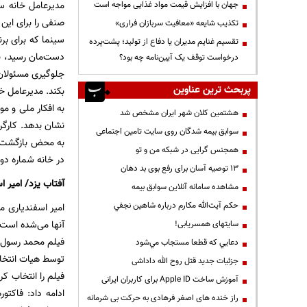
جهان با افزایش قیمت مواد غذایی مواجه است
تکذیب شایعه «معافیت سربازان فراری»
سینما که برای برن
تقسیم غنایم مدیران یا دفاع از تولید؛ پشت‌پرده
دست‌مان رسید، نگ
درخواست توقف یک آیین‌نامه چه بود؟
جلوگیری مسئولان 
پربحث ترین عناوین
بکند. مدیرعامل خ
به افکار ملی و م
هشتمین کلان شهر ایران مشخص شد
نشان بدهد. کارگر
سوابق بیمه شدگان روی سایت تامین اجتماعی
به محض بازگشت و 
همجنس گرایی در شبکه من و تو
در خانه شماره دو سینما در خیابان وص
13 توصیه آسان برای رفع بوی بد دهان
آفتاب یزد/ امیر اسفن
مشاهده سامانه آنلاين سوابق بیمه
حكم آيت‌الله مكارم درباره شاهين نجفي
امیر اسفندیاری م
سایتهای همسریابی!
دعايي كه قطعا مستجاب مي‌شود
جزئیات جدید قتل روح الله داداشی
آموزش ساخت Apple ID برای کاربران ایرانی
ادامه داد: فاکت
راز خنده های اصغر فرهادی به حرکت بی شرمانه