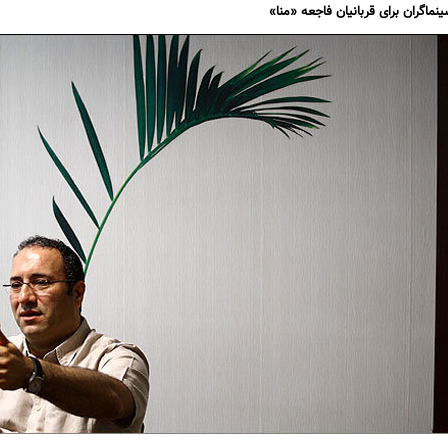
نماگران برای قربانیان فاجعه «منا»