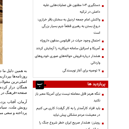
دستگیری ۱۰۴ مظنون طی عملیات‌هایی علیه
داعش در ترکیه
واکنش امام جمعه اردبیل به سخنان باقر خرازی:
دروغ بستن به رهبری قطعاً جرم بسیار بزرگی
است
احتمال وجود حیات در اقیانوس مدفون «اروپا»
آمریکا و اسرائیل سامانه «پیکان» را آزمایش کردند
هشدار درباره فروش حواله‌های صوری خودروهای
وارداتی
۷ توصیه برای آغاز نویسندگی
به همین دلیل ما د
روزنامه‌ها بپردازیم
اصلی‌ترین مقولا
پربازدید ها
همگان دراز کرده 
صفحه
«
فرهنگ در 
تنگه هرمز قابل معامله نیست برای آمریکا معبر باز
نکنید
آرمان، آفتاب یزد،
رویش ملت، سیا
باید افراد کارآمدتر را به کار گرفت/ کاری می کنیم
پرداخته و سعی می 
در معیشت مردم مشکلی پیش نیاید
رویترز: هشدار صریح ایران خطر شروع جنگ را