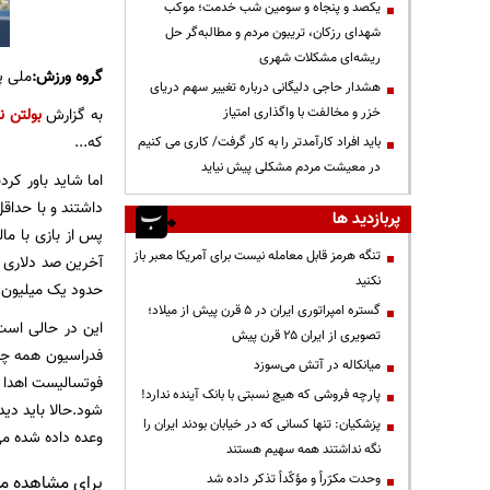
یکصد و پنجاه و سومین شب خدمت؛ موکب
شهدای رزکان، تریبون مردم و مطالبه‌گر حل
ریشه‌ای مشکلات شهری
گروه ورزش:
ملی پ
هشدار حاجی دلیگانی درباره تغییر سهم دریای
خزر و مخالفت با واگذاری امتیاز
به گزارش
بولتن ن
که...
باید افراد کارآمدتر را به کار گرفت/ کاری می کنیم
در معیشت مردم مشکلی پیش نیاید
داشتند و با حداقل
پربازدید ها
پس از بازی با ما
تنگه هرمز قابل معامله نیست برای آمریکا معبر باز
نکنید
حدود یک میلیون 
گستره امپراتوری ایران در ۵ قرن پیش از میلاد؛
این در حالی است
تصویری از ایران ۲۵ قرن پیش
فدراسیون همه چیز 
میانکاله در آتش می‌سوزد
فوتسالیست اهدا م
پارچه فروشی که هیچ نسبتی با بانک آینده ندارد!
شود.حالا باید دید
پزشکیان: تنها کسانی که در خیابان بودند ایران را
وعده داده شده م
نگه نداشتند همه سهیم هستند
وحدت مکرّراً و مؤکّداً تذکر داده شد
برای مشاهده مطا