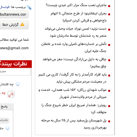
ماجرای نصب سنگ مزار اکبر عبدی چیست؟
برچسب ها:
فوتسال
بحران اینفانتینو؛ از طرح جنجالی تا اتهام
باج‌خواهی و قربانی کردن اسپانیا
گزارش خطا
دست نزنید؛ لمس نوزاد حیات وحش می‌تواند
منجر به رد شدنشان توسط مادرشان شود
شما می توانید مطالب 
تأملی بر خسارت‌های نامرئی وارد شده بر عاملان
nnews@gmail.com
جنگ علیه ایران
چاقی به دلیل بی‌ارادگی نیست؛ مغز می‌خواهد
نظرات بینندگ
چاق بمانیم!
مجرد
باید افراد کارآمدتر را به کار گرفت/ کاری می کنیم
در معیشت مردم مشکلی پیش نیاید
چه افتخاری
موکب شهدای رزکان؛ ۱۵۲ شب همدلی، خدمت و
چه ر
میزبانی از مردم ولایت‌مدار شهریار
رویترز: هشدار صریح ایران خطر شروع جنگ را
پاسخ ه
متوقف کرد
پل شهرستان پل‌سفید پس از ۲۵ سال به مرحله
ناشنا
بهره‌برداری رسید
حقت