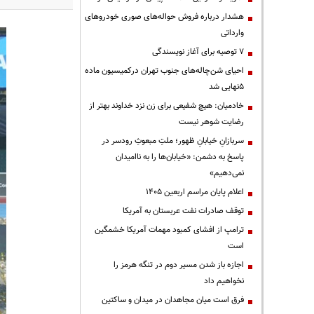
هشدار درباره فروش حواله‌های صوری خودروهای
وارداتی
۷ توصیه برای آغاز نویسندگی
احیای شن‌چاله‌های جنوب تهران درکمیسیون ماده
۵نهایی شد
خادمیان: هیچ شفیعی برای زن نزد خداوند بهتر از
رضایت شوهر نیست
سربازانِ خیابانِ ظهور؛ ملتِ مبعوثِ رودسر در
پاسخ به دشمن: «خیابان‌ها را به ناامیدان
نمی‌دهیم»
اعلام پایان مراسم اربعین ۱۴۰۵
توقف صادرات نفت عربستان به آمریکا
ترامپ از افشای کمبود مهمات آمریکا خشمگین
است
اجازه باز شدن مسیر دوم در تنگه هرمز را
نخواهیم داد
فرق است میان مجاهدان در میدان و ساکتین