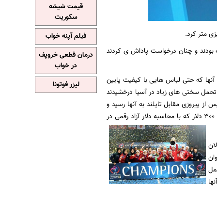
قیمت شیشه
سکوریت
ی متر کرد.
فیلم آپنه خواب
ات بودند و چنان درخواست پاداش ی کردند
درمان قطعی خروپف
در خواب
 افتخاری که آوردن جمعا 300 دلار پاداش گرفته اند! آنها که حتی لباس هایی با کیفیت پایین
لیزر فوتونا
 با تحمل سختی های زیاد در آسیا درخشیدند
 از پیروزی مقابل تایلند به آنها رسید و
آخرین صد دلاری هم که از طرف فدراسیون به آنها داده شد پس از بالا بردن جام قهرمانی بود.جمعا 300 دلار که با محاسبه دلار آزاد رقمی در
ان
ان
مل
نها