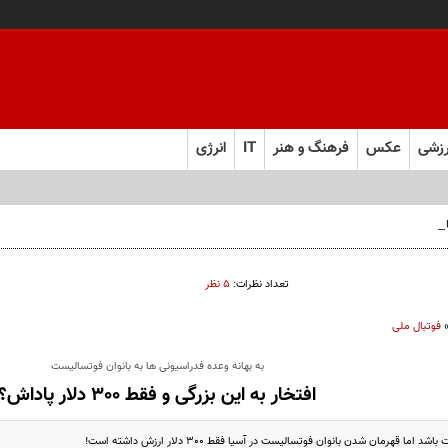
زشی
عکس
فرهنگ و هنر
IT
انرژی
 فارس صعود کرد
تعداد نظرات:
۵ نظر
فوتبال ملی
به بهانه وعده فدراسیونی ها به بانوان فوتسالیست
افتخار به این بزرگی و فقط 300 دلار پاداش؟
ما قهرمان شدن بانوان فوتسالیست در آسیا فقط 300 دلار ارزش داشته است!