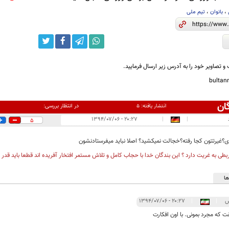
،
بانوان
،
تیم ملی
و تصاویر خود را به آدرس زیر ارسال فرمایید.
bulta
ان
در انتظار بررسی:
انتشار یافته:
۵
۲۰:۲۷ - ۱۳۹۴/۰۷/۰۶
|
|
5
؟غیرتتون کجا رفته؟خجالت نمیکشید؟ اصلا نباید میفرستادنشون
بطی به غریت دارد ؟ این بندگان خدا با حجاب کامل و تلاش مستمر افتخار آفریده اند قطعا باید قدر دا
ا
س
|
|
۲۰:۲۷ - ۱۳۹۴/۰۷/۰۶
 که مجرد بمونی. با اون افکارت