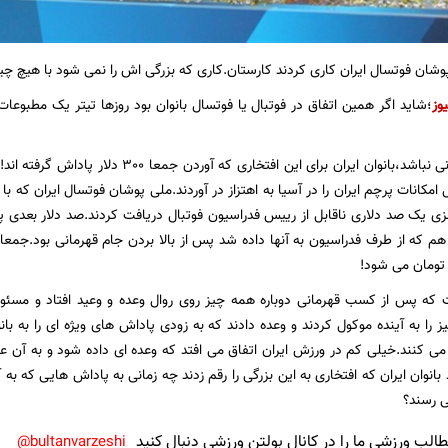
وشان فوتسال ایران کاری کردند کارستان.کاری که بزرگی اش را نمی شود با هیچ چیز
یوز
؛شاید اگر همین اتفاق در فوتبال یا فوتسال بانوان بود روزها تیتر یک مطبوع
اما شاید باور کردنی نباشد،بانوان ایران برای این
 امکانات پرچم ایران را در آسیا به اهتزاز در آوردند.ملی پوشان فوتسال ایران که
لزی یک صد دلاری ناقابل از رییس فدراسیون فوتبال دریافت کردند.صد دلار بعدی پس
تومان می شود!
 که پس از کسب قهرمانی دوباره همه چیز روی روال وعده و وعید افتاد و مسئول
را به آینده موکول کردند و وعده دادند که به زودی پاداش های ویژه ای را به بانو
ی کنند.خیلی کم در ورزش ایران اتفاق می افتد که وعده ای داده شود و به آن ع
 بانوان ایران که افتخاری به این بزرگی را رقم زدند چه زمانی به پاداش هایی که به آ
ی رسند؟
لب ورزشی ما را در کانال بولتن ورزشی دنبال کنید
bultanvarzeshi@