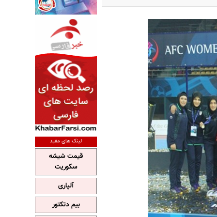
لینک های مفید
قیمت شیشه
سکوریت
آلپاری
بیم دتکتور