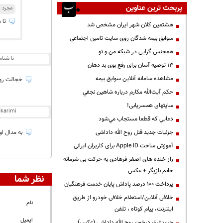
پربحث ترین عناوین
مجرد
تا ش
هشتمین کلان شهر ایران مشخص شد
سوابق بیمه شدگان روی سایت تامین اجتماعی
همجنس گرایی در شبکه من و تو
نا شنا
13 توصیه آسان برای رفع بوی بد دهان
مشاهده سامانه آنلاين سوابق بیمه
خجالت رو ت
حكم آيت‌الله مكارم درباره شاهين نجفي
سایتهای همسریابی!
 karimi
دعايي كه قطعا مستجاب مي‌شود
جزئیات جدید قتل روح الله داداشی
به مدال اور
آموزش ساخت Apple ID برای کاربران ایرانی
راز خنده های اصغر فرهادی به حرکت بی شرمانه
خانم بازیگر + عکس
نظر شما
پرداخت ۱۰۰ درصد پاداش پایان خدمت فرهنگیان
خلافی آنلاین/استعلام خلافی خودرو از طریق
نام
اینترنت، پیام کوتاه ، تلفن
ایمیل
جسدغرق درخون روح الله داداشی (عکس)