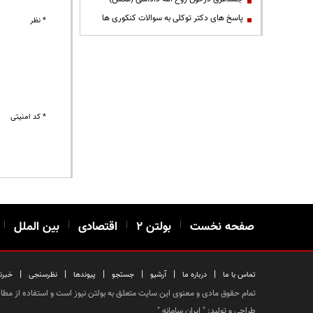
پاسخ های دکتر توکلی به سوالات کنکوری ها
* نظر
* کد امنیتی
صفحه نخست
|
بولتن ۲
|
اقتصادی
|
بین الملل
|
|
|
|
|
|
|
تماس با ما
درباره ما
آرشیو
جستجو
پیوندها
نظرسنجی
خبرن
تمام حقوق مادی و معنوی این سایت متعلق به بولتن نیوز است و استفاده از مطالب
طراحی و تولید: "
ایران سامانه
"