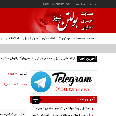
جمعه ۱۶ مرداد ۱۴۰۵
|
Friday , 07 August 2026
صفحه نخست
بولتن ۲
اقتصادی
بین الملل
اجتماعی
ور
آخرین اخبار
فولاد غدیر نی‌ریز به جمع چهار تیم برتر سوپرلیگ والیبال استان
کد خبر:
۲۹۵۲۴۹
صفحه نخست
»
ورزشی
»
آخرین اخبار
احتمال وجود حیات در اقیانوس مدفون «اروپا»
شاید باور کردنش سخت باشد ا
آمریکا و اسرائیل سامانه «پیکان» را آزمایش کردند