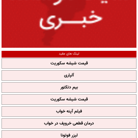
لینک های مفید
قیمت شیشه سکوریت
آلپاری
بیم دتکتور
قیمت شیشه سکوریت
فیلم آپنه خواب
درمان قطعی خروپف در خواب
لیزر فوتونا