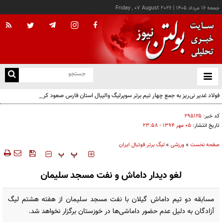
جمعه ۱۶ مرداد ۱۴۰۵
|
Friday , 07 August 2026
از
و
ته
فولاد غدیر نی‌ریز به جمع چهار تیم برتر سوپرلیگ والیبال استان فارس صعود کرد
ن
نو
کد خبر:
۲۹۵۱۲۵
تاریخ انتشار:
۰۵ مهر ۱۳۹۴ - ۲۳:۵۸
صفحه نخست
»
ورزشی
»
لیگ برتر فوتبال ایران
‍‍‍ پ
پ
لغو دیدار داماش و نفت مسجد سلیمان
مسابقه دو تیم داماش گیلان با نفت مسجد سلیمان از هفته هشتم لیگ
آزادگان به دلیل عدم حضور داماشی‌ها در خوزستان برگزار نخواهد شد.