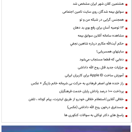
هشتمین کلان شهر ایران مشخص شد
سوابق بیمه شدگان روی سایت تامین اجتماعی
همجنس گرایی در شبکه من و تو
13 توصیه آسان برای رفع بوی بد دهان
مشاهده سامانه آنلاين سوابق بیمه
حكم آيت‌الله مكارم درباره شاهين نجفي
سایتهای همسریابی!
دعايي كه قطعا مستجاب مي‌شود
جزئیات جدید قتل روح الله داداشی
آموزش ساخت Apple ID برای کاربران ایرانی
راز خنده های اصغر فرهادی به حرکت بی شرمانه خانم بازیگر + عکس
پرداخت ۱۰۰ درصد پاداش پایان خدمت فرهنگیان
خلافی آنلاین/استعلام خلافی خودرو از طریق اینترنت، پیام کوتاه ، تلفن
جسدغرق درخون روح الله داداشی (عکس)
پاسخ های دکتر توکلی به سوالات کنکوری ها