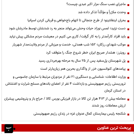
ماجرای نصب سنگ مزار اکبر عبدی چیست؟
وحدت مکرّراً و مؤکّداً تذکر داده شد
بحران اینفانتینو؛ از طرح جنجالی تا اتهام باج‌خواهی و قربانی کردن اسپانیا
دست نزنید؛ لمس نوزاد حیات وحش می‌تواند منجر به رد شدنشان توسط مادرشان شود
باید افراد کارآمدتر را به کار گرفت/ کاری می کنیم در معیشت مردم مشکلی پیش نیاید
موکب شهدای رزکان؛ ۱۵۲ شب همدلی، خدمت و میزبانی از مردم ولایت‌مدار شهریار
رویترز: هشدار صریح ایران خطر شروع جنگ را متوقف کرد
پل شهرستان پل‌سفید پس از ۲۵ سال به مرحله بهره‌برداری رسید
پیامدهای کنوانسیون خزر از واگذاری بحرین هم زیان‌بارتر است
وزارت اطلاعات: شناسایی و دستگیری ۲۱ نفر از مزدوران مرتبط با سازمان جاسوسی و
تروریستی رژیم صهیونیستی و بازداشت ۴ نفر از اعضای باندهای مسلح شرارت و اغتشاش
در استان کرمان
معامله بیش از ۴۱۳ هزار تن کالا در بازار فیزیکی بورس کالا / حراج باز و پتروشیمی پیشران
ارزش معاملات روز شدند
شکنجه رئیس بیمارستان کمال عدوان غزه در زندان رژیم صهیونیستی
پربحث ترین عناوین