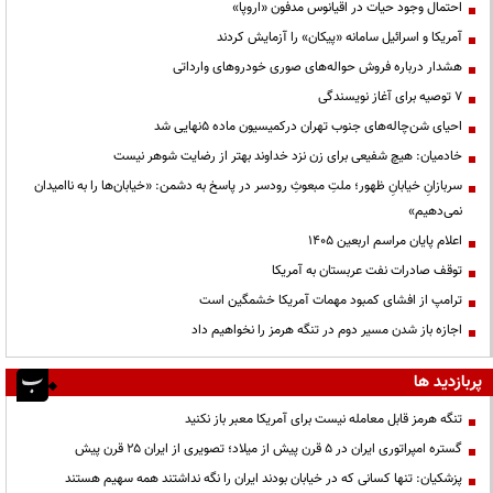
احتمال وجود حیات در اقیانوس مدفون «اروپا»
آمریکا و اسرائیل سامانه «پیکان» را آزمایش کردند
هشدار درباره فروش حواله‌های صوری خودروهای وارداتی
۷ توصیه برای آغاز نویسندگی
احیای شن‌چاله‌های جنوب تهران درکمیسیون ماده ۵نهایی شد
خادمیان: هیچ شفیعی برای زن نزد خداوند بهتر از رضایت شوهر نیست
سربازانِ خیابانِ ظهور؛ ملتِ مبعوثِ رودسر در پاسخ به دشمن: «خیابان‌ها را به ناامیدان
نمی‌دهیم»
اعلام پایان مراسم اربعین ۱۴۰۵
توقف صادرات نفت عربستان به آمریکا
ترامپ از افشای کمبود مهمات آمریکا خشمگین است
اجازه باز شدن مسیر دوم در تنگه هرمز را نخواهیم داد
پربازدید ها
تنگه هرمز قابل معامله نیست برای آمریکا معبر باز نکنید
گستره امپراتوری ایران در ۵ قرن پیش از میلاد؛ تصویری از ایران ۲۵ قرن پیش
پزشکیان: تنها کسانی که در خیابان بودند ایران را نگه نداشتند همه سهیم هستند