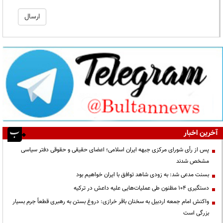
آخرین اخبار
پس از رأی شورای مرکزی جبهه ایران اسلامی؛ اعضای حقیقی و حقوقی دفتر سیاسی
مشخص شدند
بسنت مدعی شد: به زودی شاهد توافق با ایران خواهیم بود
دستگیری ۱۰۴ مظنون طی عملیات‌هایی علیه داعش در ترکیه
واکنش امام جمعه اردبیل به سخنان باقر خرازی: دروغ بستن به رهبری قطعاً جرم بسیار
بزرگی است