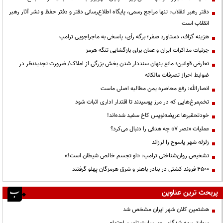
دفتر رهبر انقلاب: تنها مراجع رسمی، پایگاه اطلاع‌رسانی دفتر و دفتر حفظ و نشر آثار رهبر
انقلاب است
هزینه گزاف، دستاورد صفر؛ برگه رأی، پاسخی به ماجراجویی ترامپ
جزئیات مذاکرات ایران و عمان برای بازگشایی تنگه هرمز
تعارض قوانین؛ مانع پنهان سنددار شدن بخش بزرگی از املاک/ ضرورت تجدیدنظر در
ضوابط احراز تصرفات مالکانه
انصارالله: رفع محاصره یمن مطالبه اصلی ماست
تخم‌مرغ‌هایی که در مرز پوسیدند تا اقتدار اداری اثبات شود
خودتحقیرها عریضه‌نویس کاخ سفید شده‌اند!
عملیات «نصر ۷» چه هدفی را دنبال می‌کرد؟
زلزله شهر یاسوج را لرزاند
تشخیص روان‌شناختی ترامپ: «او تجسم خالص شیطان است!»
۴۵۰۰ فروند کشتی در بنادر باهنر و شرق هرمزگان پهلو گرفتند
پربحث ترین عناوین
هشتمین کلان شهر ایران مشخص شد