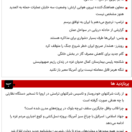
معاون هماهنگ‌کننده نیروی هوایی ارتش: وضعیت سه خلبان عملیات حمله به العدید
هنوز مشخص نیست
ترامپ: ترجیح می‌دهم با ایران به توافق برسم
گزارشی از حادثه دریایی در سواحل عمان
ونس: ایرانی‌ها طرف بسیار دشواری برای مذاکره هستند
رویترز: هشدار صریح ایران خطر شروع جنگ را متوقف کرد
گام جدید برای کاهش مصرف گاز در بخش خانگی
شکنجه رئیس بیمارستان کمال عدوان غزه در زندان رژیم صهیونیستی
تنگه هرمز قابل معامله نیست برای آمریکا معبر باز نکنید
پربازدید ها
از رانت‌ شرکتهای خودروساز و تاسیس شرکتهای تراستی در اروپا تا تسخیر دستگاه نظارتی
با چه هدفی صورت گرفته است
چرا قالب وافل جایگزین سقف تیرچه بلوک در پروژه‌های مدرن شده است؟
جهاد اسلامی: اسرائیل با چراغ سبز آمریکا، پروژه نسل‌کشی و کوچ اجباری مردم غزه را
ادامه می‌دهد
تمدید همه مجوزها و مهلت‌های ویژه تا پایان شهریور؛ بخشنامه جدید دولت ابلاغ شد