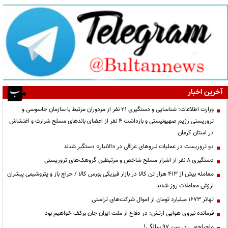
آخرین اخبار
وزارت اطلاعات: شناسایی و دستگیری ۲۱ نفر از مزدوران مرتبط با سازمان جاسوسی و
تروریستی رژیم صهیونیستی و بازداشت ۴ نفر از اعضای باندهای مسلح شرارت و اغتشاش
در استان کرمان
دو تروریست در عملیات نیروهای عراقی در «الانبار» دستگیر شدند
دستگیری ۸ نفر از اشرار مسلح شاخص و مرتبطین گروهک‌های تروریستی
معامله بیش از ۴۱۳ هزار تن کالا در بازار فیزیکی بورس کالا / حراج باز و پتروشیمی پیشران
ارزش معاملات روز شدند
تهاتر ۱۶۷۳ میلیارد تومان از اموال شرکت‌های تراستی
فرمانده نیروی هوایی ارتش: در دفاع از ملت ایران جان برکف خواهیم بود
ماجراجویی در سن ۹۷ سالگی!