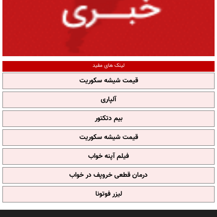
لینک های مفید
قیمت شیشه سکوریت
آلپاری
بیم دتکتور
قیمت شیشه سکوریت
فیلم آپنه خواب
درمان قطعی خروپف در خواب
لیزر فوتونا