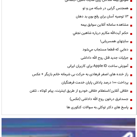
سوابق بیمه شدگان روی سایت تامین اجتماعی
همجنس گرایی در شبکه من و تو
13 توصیه آسان برای رفع بوی بد دهان
مشاهده سامانه آنلاين سوابق بیمه
حكم آيت‌الله مكارم درباره شاهين نجفي
سایتهای همسریابی!
دعايي كه قطعا مستجاب مي‌شود
جزئیات جدید قتل روح الله داداشی
آموزش ساخت Apple ID برای کاربران ایرانی
راز خنده های اصغر فرهادی به حرکت بی شرمانه خانم بازیگر + عکس
پرداخت ۱۰۰ درصد پاداش پایان خدمت فرهنگیان
خلافی آنلاین/استعلام خلافی خودرو از طریق اینترنت، پیام کوتاه ، تلفن
جسدغرق درخون روح الله داداشی (عکس)
پاسخ های دکتر توکلی به سوالات کنکوری ها