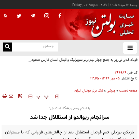
جمعه ۱۶ مرداد ۱۴۰۵
|
Friday , 07 August 2026
از
و
ته
فولاد غدیر نی‌ریز به جمع چهار تیم برتر سوپرلیگ والیبال استان فارس صعود کرد
ن
نو
کد خبر:
۲۹۴۹۸۴
تاریخ انتشار:
۰۵ مهر ۱۳۹۴ - ۱۳:۴۵
صفحه نخست
»
ورزشی
»
لیگ برتر فوتبال ایران
‍‍‍ پ
پ
با اعلام رسمی باشگاه استقلال؛
سرانجام ریوالدو از استقلال جدا شد
بازیکن برزیلی تیم فوتبال استقلال بعد از چالش‌های فراوانی که با مسئولان