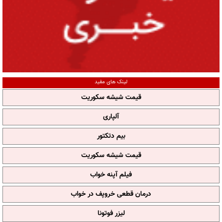
لینک های مفید
قیمت شیشه سکوریت
آلپاری
بیم دتکتور
قیمت شیشه سکوریت
فیلم آپنه خواب
درمان قطعی خروپف در خواب
لیزر فوتونا