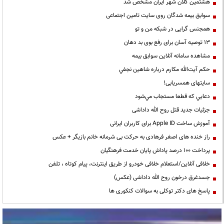
هشتمین کلان شهر ایران مشخص شد
سوابق بیمه شدگان روی سایت تامین اجتماعی
همجنس گرایی در شبکه من و تو
13 توصیه آسان برای رفع بوی بد دهان
مشاهده سامانه آنلاين سوابق بیمه
حكم آيت‌الله مكارم درباره شاهين نجفي
سایتهای همسریابی!
دعايي كه قطعا مستجاب مي‌شود
جزئیات جدید قتل روح الله داداشی
آموزش ساخت Apple ID برای کاربران ایرانی
راز خنده های اصغر فرهادی به حرکت بی شرمانه خانم بازیگر + عکس
پرداخت ۱۰۰ درصد پاداش پایان خدمت فرهنگیان
خلافی آنلاین/استعلام خلافی خودرو از طریق اینترنت، پیام کوتاه ، تلفن
جسدغرق درخون روح الله داداشی (عکس)
پاسخ های دکتر توکلی به سوالات کنکوری ها