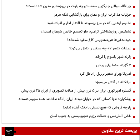
چرا قالب وافل جایگزین سقف تیرچه بلوک در پروژه‌های مدرن شده است؟
جزئیات مذاکرات ایران و عمان برای بازگشایی تنگه هرمز
تخم‌مرغ‌هایی که در مرز پوسیدند تا اقتدار اداری اثبات شود
تشخیص روان‌شناختی ترامپ: «او تجسم خالص شیطان است!»
خودتحقیرها عریضه‌نویس کاخ سفید شده‌اند!
عملیات «نصر ۷» چه هدفی را دنبال می‌کرد؟
زلزله شهر یاسوج را لرزاند
۲ گزینه صنعا برای ریاض
آمریکا ویزای سفیر برزیل را باطل کرد
میانکاله در آتش می‌سوزد
گستره امپراتوری ایران در ۵ قرن پیش از میلاد؛ تصویری از ایران ۲۵ قرن پیش
پزشکیان: تنها کسانی که در خیابان بودند ایران را نگه نداشتند همه سهیم هستند
پارچه فروشی که هیچ نسبتی با بانک آینده ندارد!
نقض آتش‌بس و حملات رژیم صهیونیستی به جنوب لبنان
پربحث ترین عناوین