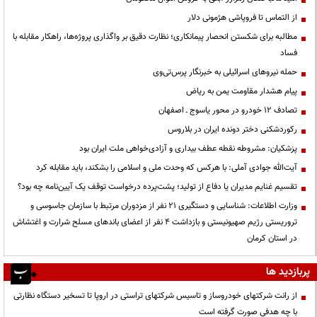
از التماس تا فروپاشی هژمونی دلار
مطالبه برای شکستن انحصار پیمانکاری؛ نظارت دقیق بر واگذاری پروژه‌ها، راهکار مقابله با
فساد
حمله نیروهای اسرائیلی به خبرنگار پرس‌تی‌وی
پیام هشدار مقاومت یمن به ریاض
تصادف ۱۲ خودرو در محور یاسوج ـ اصفهان
رکوردشکنی دختر دونده ایران در بلاروس
پزشکیان: مشروطه نقطه عطف بیداری و آزادی‌خواهی ملت ایران بود
آیت‌الله جوادی آملی: با هرکس که وحدت ملی و اسلامی را بشکند، باید مقابله کرد
تقسیم غنایم مدیران یا دفاع از تولید؛ پشت‌پرده درخواست توقف یک آیین‌نامه چه بود؟
وزارت اطلاعات: شناسایی و دستگیری ۲۱ نفر از مزدوران مرتبط با سازمان جاسوسی و
تروریستی رژیم صهیونیستی و بازداشت ۴ نفر از اعضای باندهای مسلح شرارت و اغتشاش
در استان کرمان
پربازدید ها
از رانت‌ شرکتهای خودروساز و تاسیس شرکتهای تراستی در اروپا تا تسخیر دستگاه نظارتی
با چه هدفی صورت گرفته است