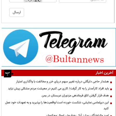
آخرین اخبار
هشدار حاجی دلیگانی درباره تغییر سهم دریای خزر و مخالفت با واگذاری امتیاز
باید افراد کارآمدتر را به کار گرفت/ کاری می کنیم در معیشت مردم مشکلی پیش نیاید
هدف قرار گرفتن اتاق‌ فرماندهی مزدوران عربستان در یمن
این دیپلماسی نمایشی، شکست خورده است/واقعیت‌ها را بپذیرید و به تعهدات خود عمل
کنید
امید مالباختگان رمزارز آبکی به فروش اموال محکومان