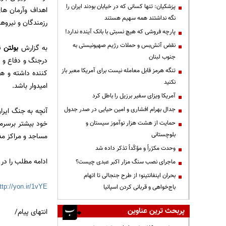
پزشکیان: تنها کسانی که در خیابان بودند ایران را
اهداف وآرمان ها
نگه نداشتند همه سهیم هستند
رزمندگان و نیروه
پارچه فروشی که هیچ نسبتی با بانک آینده ندارد!
نقض آتش‌بس و حملات رژیم صهیونیستی به
به گزارش
بولتن ن
جنوب لبنان
درجنگ و دفاع و ه
تنگه هرمز قابل معامله نیست برای آمریکا معبر باز
کننده داشته و هر
نکنید
امیدوار باشد.
آمریکا ویزای سفیر برزیل را باطل کرد
جدال بهرام افشاری و امین حیایی در صدر جدول
آنچه به جنگ ایرا
خود بیشتر برسرم
حمایت از هشت هزار نوآموز سیستان و
بلوچستانی
مساجد و مراکز مذه
وحدت مکرّراً و مؤکّداً تذکر داده شد
ادامه مطلب را در 
ماجرای نصب سنگ مزار اکبر عبدی چیست؟
بحران اینفانتینو؛ از طرح جنجالی تا اتهام
ttp://yon.ir/1vYE
باج‌خواهی و قربانی کردن اسپانیا
پربحث ترین عناوین
انتهای پیام/