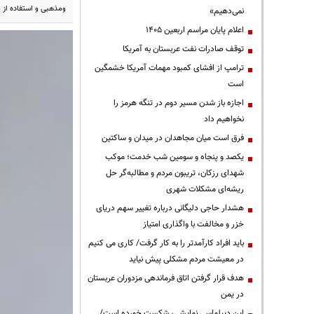
ومذهبی و استفاده از 
نمی‌دهیم»
اعلام پایان مراسم اربعین ۱۴۰۵
توقف صادرات نفت عربستان به آمریکا
ترامپ از افشای کمبود مهمات آمریکا خشمگین
است
اجازه باز شدن مسیر دوم در تنگه هرمز را
نخواهیم داد
فرق است میان مجاهدان در میدان و ساکتین
یکصد و پنجاه و سومین شب خدمت؛ موکب
شهدای رزکان، تریبون مردم و مطالبه‌گر حل
ریشه‌ای مشکلات شهری
هشدار حاجی دلیگانی درباره تغییر سهم دریای
خزر و مخالفت با واگذاری امتیاز
باید افراد کارآمدتر را به کار گرفت/ کاری می کنیم
در معیشت مردم مشکلی پیش نیاید
هدف قرار گرفتن اتاق‌ فرماندهی مزدوران عربستان
در یمن
این دیپلماسی نمایشی، شکست خورده است/