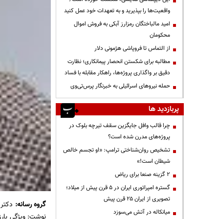
واقعیت‌ها را بپذیرید و به تعهدات خود عمل کنید
امید مالباختگان رمزارز آبکی به فروش اموال
محکومان
از التماس تا فروپاشی هژمونی دلار
مطالبه برای شکستن انحصار پیمانکاری؛ نظارت
دقیق بر واگذاری پروژه‌ها، راهکار مقابله با فساد
حمله نیروهای اسرائیلی به خبرنگار پرس‌تی‌وی
پربازدید ها
چرا قالب وافل جایگزین سقف تیرچه بلوک در
پروژه‌های مدرن شده است؟
تشخیص روان‌شناختی ترامپ: «او تجسم خالص
شیطان است!»
۲ گزینه صنعا برای ریاض
گستره امپراتوری ایران در ۵ قرن پیش از میلاد؛
تصویری از ایران ۲۵ قرن پیش
گروه رسانه:
دکتر 
میانکاله در آتش می‌سوزد
نوشت: ویژگی بار