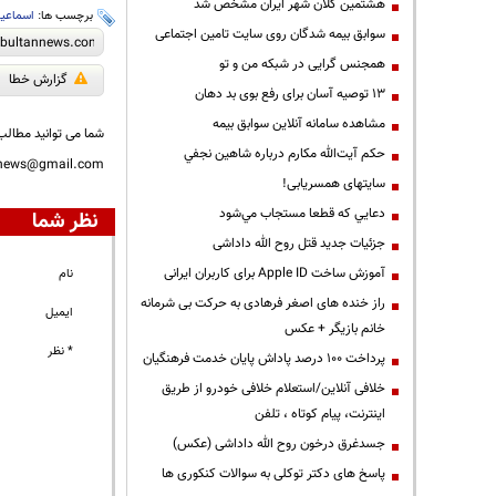
هشتمین کلان شهر ایران مشخص شد
برچسب ها:
اسماعی
سوابق بیمه شدگان روی سایت تامین اجتماعی
همجنس گرایی در شبکه من و تو
گزارش خطا
13 توصیه آسان برای رفع بوی بد دهان
مشاهده سامانه آنلاين سوابق بیمه
شما می توانید مطالب 
حكم آيت‌الله مكارم درباره شاهين نجفي
nnews@gmail.com
سایتهای همسریابی!
دعايي كه قطعا مستجاب مي‌شود
نظر شما
جزئیات جدید قتل روح الله داداشی
آموزش ساخت Apple ID برای کاربران ایرانی
نام
راز خنده های اصغر فرهادی به حرکت بی شرمانه
ایمیل
خانم بازیگر + عکس
* نظر
پرداخت ۱۰۰ درصد پاداش پایان خدمت فرهنگیان
خلافی آنلاین/استعلام خلافی خودرو از طریق
اینترنت، پیام کوتاه ، تلفن
جسدغرق درخون روح الله داداشی (عکس)
پاسخ های دکتر توکلی به سوالات کنکوری ها