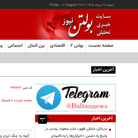
جمعه ۱۶ مرداد ۱۴۰۵
|
Friday , 07 August 2026
صفحه نخست
بولتن ۲
اقتصادی
بین الملل
اجتماعی
ور
آخرین اخبار
یک اتفاق عجیب در «لوور»
کد خبر:
۲۹۴۸۹۴
صفحه نخست
»
فرهنگ و
آخرین اخبار
سربازانِ خیابانِ ظهور؛ ملتِ مبعوثِ رودسر در
پاسخ به دشمن: «خیابان‌ها را به ناامیدان
آنچه به جنگ ایران وع