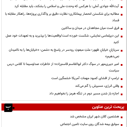
آیت‌الله جوادی آملی: با هرکس که وحدت ملی و اسلامی را بشکند، باید مقابله کرد
مطالبه برای شکستن انحصار پیمانکاری؛ نظارت دقیق بر واگذاری پروژه‌ها، راهکار مقابله با
فساد
فرق است میان مجاهدان در میدان و ساکتین
این دیپلماسی نمایشی، شکست خورده است/واقعیت‌ها را بپذیرید و به تعهدات خود عمل
کنید
سربازانِ خیابانِ ظهور؛ ملتِ مبعوثِ رودسر در پاسخ به دشمن: «خیابان‌ها را به ناامیدان
نمی‌دهیم»
امیر دبیری‌مهر در سوگ دکتر ابوالقاسم قاسم‌زاده؛ از خاطرات صداوسیما تا کلاس درس
سیاست
ترامپ از افشای کمبود مهمات آمریکا خشمگین است
وقتی انرژی، مسیرش را گم می‌کند
اجازه باز شدن مسیر دوم در تنگه هرمز را نخواهیم داد
پربحث ترین عناوین
هشتمین کلان شهر ایران مشخص شد
سوابق بیمه شدگان روی سایت تامین اجتماعی