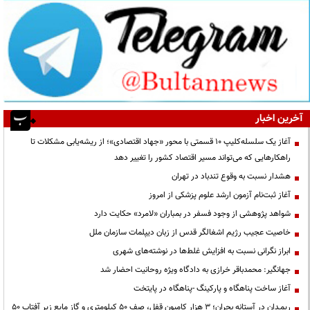
آخرین اخبار
آغاز یک سلسله‌کلیپ ۱۰ قسمتی با محور «جهاد اقتصادی»؛ از ریشه‌یابی مشکلات تا
راهکارهایی که می‌تواند مسیر اقتصاد کشور را تغییر دهد
هشدار نسبت به وقوع تندباد در تهران
آغاز ثبت‌نام آزمون ارشد علوم پزشکی از امروز
شواهد پژوهشی از وجود فسفر در بمباران «لامرد» حکایت دارد
خاصیت عجیب رژیم اشغالگر قدس از زبان دیپلمات سازمان ملل
ابراز نگرانی نسبت به افزایش غلط‌ها در نوشته‌های شهری
جهانگیر: محمدباقر خرازی به دادگاه ویژه روحانیت احضار شد
آغاز ساخت پناهگاه و پارکینگ -پناهگاه در پایتخت
ریمـدان در آستانه بحران؛ ۳ هزار کامیون قفل، صف ۵۰ کیلومتری و گاز مایع زیر آفتاب ۵۰