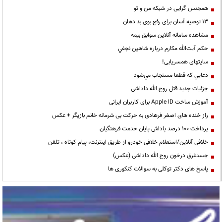
همجنس گرایی در شبکه من و تو
13 توصیه آسان برای رفع بوی بد دهان
مشاهده سامانه آنلاين سوابق بیمه
حكم آيت‌الله مكارم درباره شاهين نجفي
سایتهای همسریابی!
دعايي كه قطعا مستجاب مي‌شود
جزئیات جدید قتل روح الله داداشی
آموزش ساخت Apple ID برای کاربران ایرانی
راز خنده های اصغر فرهادی به حرکت بی شرمانه خانم بازیگر + عکس
پرداخت ۱۰۰ درصد پاداش پایان خدمت فرهنگیان
خلافی آنلاین/استعلام خلافی خودرو از طریق اینترنت، پیام کوتاه ، تلفن
جسدغرق درخون روح الله داداشی (عکس)
پاسخ های دکتر توکلی به سوالات کنکوری ها