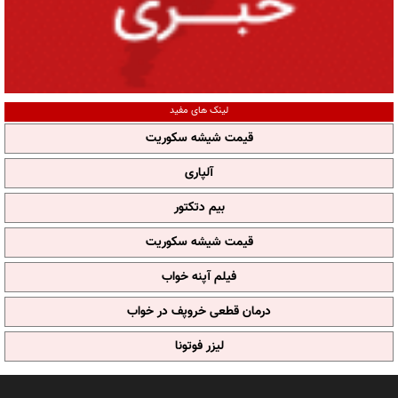
لینک های مفید
قیمت شیشه سکوریت
آلپاری
بیم دتکتور
قیمت شیشه سکوریت
فیلم آپنه خواب
درمان قطعی خروپف در خواب
لیزر فوتونا