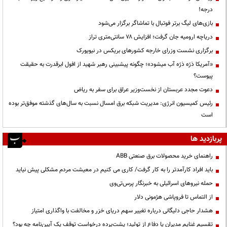
درجه!
بازی‌های لیگ برتر فوتبال با تماشاگر برگزار می‌شود
دریاچه ارومیه جان گرفت؛ افزایش ۷۸ سانتی‌متری تراز
برگزاری نشست وزرای خارجه کشورهای بریکس در نیویورک
«آمریکا ذرّه ذرّه آب میشود»؛ چگونه پیشبینی رهبر شهید از افول ابرقدرت به حقیقت
پیوست؟
دعوت مجدد عربستان از نخست‌وزیر عراق برای سفر به ریاض
رئیس کمیسیون انرژی: مدیریت شبکه برق امسال نسبت به سال‌های گذشته موفق‌تر بوده
است
پربازدید ها
راهنمای خرید محصولات برق صنعتی ABB
باید افراد کارآمدتر را به کار گرفت/ کاری می کنیم در معیشت مردم مشکلی پیش نیاید
حمله نیروهای اسرائیلی به خبرنگار پرس‌تی‌وی
از التماس تا فروپاشی هژمونی دلار
هشدار حاجی دلیگانی درباره تغییر سهم دریای خزر و مخالفت با واگذاری امتیاز
تقسیم غنایم مدیران یا دفاع از تولید؛ پشت‌پرده درخواست توقف یک آیین‌نامه چه بود؟