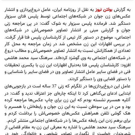
به گزارش
بولتن نیوز
به نقل از روزنامه ایران، عامل دروغ‌پردازی و انتشار
عکس‌های زن جوان در شبکه‌های اجتماعی توسط پلیس فتای سبزوار
دستگیر شد
فرمانده پلیس سبزوار به شوک گفت
در پی مراجعه زنی
:
.
جوان و گزارشی مبنی بر انتشار تصاویر خصوصی‌اش در شبکه‌های
اجتماعی، موضوع در دستور کار تیمی از کارشناسان پلیس فتا قرار گرفت
.
در بررسی اظهارات این زن مشخص شد در زمان مراجعه به محل کار
تعدادی از همکارانش نسبت به انتشار تصاویر خصوصی‌اش و مطالب دروغ
در شبکه‌های اجتماعی به وی گوشزد کرده‌اند
سرهنگ سید محمد هاشمی
.
افزود
کارشناسان پلیس فتا به‌دنبال اظهارات این زن با یکسری تحقیقات
:
فنی در فضای سایبر عامل انتشار تصاویر وی در فضای سایبر را شناسایی و
با دستور قضایی وی را دستگیر کردند
.
عامل این دروغ‌پردازی‌ها در تلگرام که زنی
ساله است در بازجویی‌های
37
ابتدایی ادعای بی‌گناهی کرد تا اینکه چاره‌ای جز اعتراف ندید و گفت
در
:
آتلیه همسرم نشسته بودم که این زن برای چاپ عکس‌ها مراجعه کرده
بود و من در پی سوءظن نسبت به این زن جوان و رابطه‌اش با همسرم با
هک گوشی تلفن همراهش عکس‌های خصوصی‌اش را برداشت کردم و
برای برهم زدن این رابطه عکس‌ها را در شبکه‌های اجتماعی منتشر کردم
.
سرهنگ سید محمد هاشمی با اشاره به معرفی این زن به مقام قضایی از
شهروندان خواست از نگهداری تصاویر شخصی و خانوادگی خود در