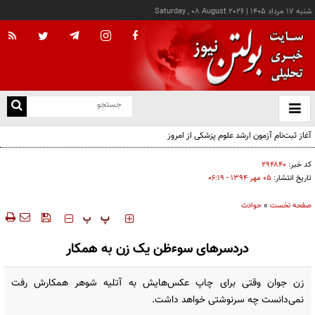
شنبه ۱۷ مرداد ۱۴۰۵
|
Saturday , 08 August 2026
از
و
ته
آغاز ثبت‌نام آزمون ارشد علوم پزشکی از امروز
ن
نو
کد خبر:
۲۹۴۸۴۰
تاریخ انتشار:
۰۵ مهر ۱۳۹۴ - ۰۶:۱۹
صفحه نخست
»
حوادث
‍‍‍ پ
پ
دردسرهای سوءظن یک زن به همکار
زن جوان وقتی برای چاپ عکس‌هایش به آتلیه شوهر همکارش رفت
نمی‌دانست چه سرنوشتی خواهد داشت.