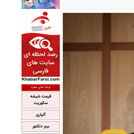
لینک های مفید
قیمت شیشه
سکوریت
آلپاری
بیم دتکتور