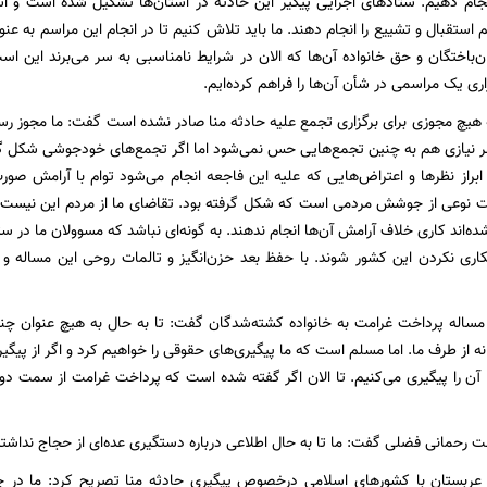
جام دهیم. ستادهای اجرایی پیگیر این حادثه در استان‌ها تشکیل شده است و استا
م استقبال و تشییع را انجام دهند. ما باید تلاش کنیم تا در انجام این مراسم به ع
‌باختگان و حق خانواده آن‌ها که الان در شرایط نامناسبی به سر می‌برند این ا
ری یک مراسمی در شأن آن‌ها را فراهم کرده‌ایم.
ه هیچ مجوزی برای برگزاری تجمع علیه حادثه منا صادر نشده است گفت:‌ ما مجوز رس
ضر نیازی هم به چنین تجمع‌هایی حس نمی‌شود اما اگر تجمع‌های خودجوشی شکل گ
ابراز نظرها و اعتراض‌هایی که علیه این فاجعه انجام می‌شود توام با آرامش صور
نوعی از جوشش مردمی است که شکل گرفته بود. تقاضای ما از مردم این نیست که 
ه‌اند کاری خلاف آرامش آن‌ها انجام ندهند. به گونه‌ای نباشد که مسوولان ما در س
اری‌ نکردن این کشور شوند. با حفظ بعد حزن‌انگیز و تالمات روحی این مساله و با
 مساله پرداخت غرامت به خانواده کشته‌شدگان گفت: تا به حال به هیچ عنوان چن
ه از طرف ما. اما مسلم است که ما پیگیری‌های حقوقی را خواهیم کرد و اگر از پیگی
ا آن را پیگیری می‌کنیم. تا الان اگر گفته شده است که پرداخت غرامت از سمت دو
ت رحمانی فضلی گفت: ما تا به حال اطلاعی درباره دستگیری عده‌ای از حجاج نداشته‌
ی عربستان با کشورهای اسلامی درخصوص پیگیری حادثه منا تصریح کرد: ما در چا