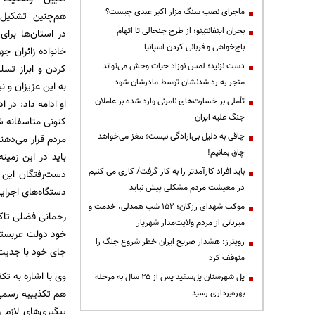
ماجرای نصب سنگ مزار اکبر عبدی چیست؟
هم‌چنین تشکیل
بحران اینفانتینو؛ از طرح جنجالی تا اتهام
در استان‌ها برا
باج‌خواهی و قربانی کردن اسپانیا
خانواده زائران ج
دست نزنید؛ لمس نوزاد حیات وحش می‌تواند
کردن و ابراز تس
منجر به رد شدنشان توسط مادرشان شود
به این عزیزان و ن
تأملی بر خسارت‌های نامرئی وارد شده بر عاملان
او ادامه داد:‌ در
جنگ علیه ایران
کنونی متاسفانه ش
چاقی به دلیل بی‌ارادگی نیست؛ مغز می‌خواهد
مردم قرار می‌دهن
چاق بمانیم!
باید در این زمی
باید افراد کارآمدتر را به کار گرفت/ کاری می کنیم
دست‌رفتگان این 
در معیشت مردم مشکلی پیش نیاید
دستگاه‌های اجرای
موکب شهدای رزکان؛ ۱۵۲ شب همدلی، خدمت و
رحمانی فضلی تاک
میزبانی از مردم ولایت‌مدار شهریار
خود دولت عربستان
رویترز: هشدار صریح ایران خطر شروع جنگ را
جای خود با جدیت
متوقف کرد
وی با اشاره به ت
پل شهرستان پل‌سفید پس از ۲۵ سال به مرحله
هم تکذیبیه رسمی د
بهره‌برداری رسید
پیگیری‌های لازم 