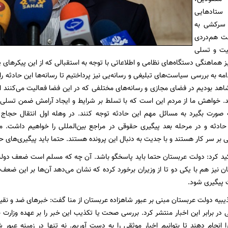
 ستادهایی
ی سرکشی به
هت هم‌دردی
لیت و تسلی
یز هماهنگی دستگاه‌های نظامی و اطلاعاتی با توجه به استقبالی که از این پیکرهای
 ادامه به بررسی سیاست‌های تبلیغی و رسانه‌یی نیز پرداختیم تا رسانه‌ها این حادثه
اهد بودیم در فضای مجازی و رسانه‌های مختلفی که در این فضا فعالیت می‌کنند اطل
د. خواهش ما از مردم این است که با تسلط بر شرایط و ایجاد آرامش ضمن تسلی دا
نه صورت بگیرد به مسائل مهم این حادثه توجه کنند. در وهله اول انتقال حجاج
حادثه و در مرحله بعد پیگیری حقوقی در مراجع بین‌المللی را خواهیم داشت. م
ی بر سر کار هستند و با جدیت به دنبال این پرونده هستند. حتما باید پیگیری‌های
ید کرد: دولت عربستان حتما باید پاسخگو باشد. آن چه که مسلم است ضعف دولت
 نیز هم با یکی دو تا از وزیران برخورد کرده که نشان می‌دهد آن‌ها بر این ضع
 پیگیری شود.
کذیبیه دولت عربستان مبنی بر عبور شاهزاده عربستان از منا گفت: خبرهای ضد و نق
ر برابر این اخبار منتشر کرد. بررسی صحت یا تکذیب این خبر را بر عهده وزارت خار
را انجام دهند تا بتوانیم اخبار موثقی را به دست آوریم. نه تنها در زمینه عبو