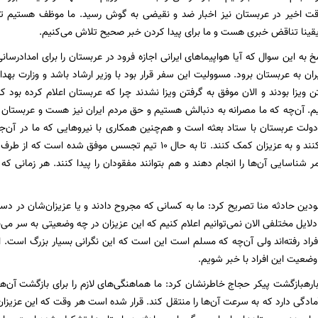
قت اخیر در عربستان نیز اخبار ضد و نقیضی به گوش رسید. ما موظف هستیم تا ا
قینا تناقض خبری هست و ما برای پیدا کردن خبر صحیح تلاش می‌کنیم.
 به این سوال که آیا هواپیماهای ایرانی اجازه فرود در عربستان را برای امدادرسا
ران به عربستان برود. مسوولیت این سفر قرار بود با وزیر ارشاد باشد و وزارت به
تن ویزا بودند و الان موفق به گرفتن ویزا نشدند چرا که عربستان اعلام کرده بود 
 آن‌چه که ما مصرانه به دنبالش هستیم و حق مردم ایران نیز هست و عربستان 
ولت عربستان با ستاد بعثه است و هم‌چنین همکاری با نیروهایی که ما در آن‌جا دا
مختلف سرکشی کنند و به عزیزان کمک کنند. تا به حال 10 تیم تجسس 
مر شناسایی آن‌ها را انجام دهند و هم بتوانند مفقودان را پیدا کنند. هر زمانی 
فقودین حادثه منا تصریح کرد: ما به کسانی که مجروح دادند و یا عزیزان‌شان در 
دلایل مختلفی الان نمی‌توانیم اعلام کنیم که این عزیزان در چه وضعیتی به سر می‌بر
ضعیت این افراد با خبر شویم.
رهبازگشت پیکر حجاج خاطرنشان کرد: ما هماهنگی‌های لازم را برای بازگشت آن‌ها ب
مادگی دارد که به سرعت آن‌ها را منتقل کند. قرار شده است هر وقت که این عزیزان 