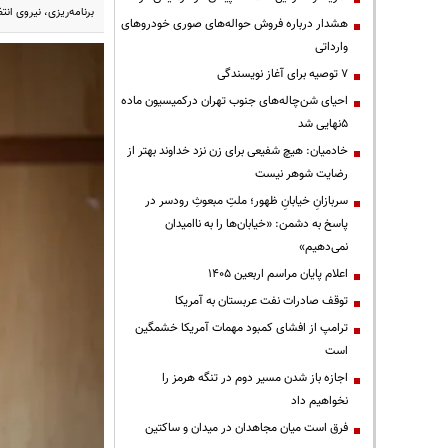
برنامه‌ریزی، نیروی ان
هشدار درباره فروش حواله‌های صوری خودروهای
وارداتی
۷ توصیه برای آغاز نویسندگی
احیای شن‌چاله‌های جنوب تهران درکمیسیون ماده
۵نهایی شد
خادمیان: هیچ شفیعی برای زن نزد خداوند بهتر از
رضایت شوهر نیست
سربازانِ خیابانِ ظهور؛ ملتِ مبعوثِ رودسر در
پاسخ به دشمن: «خیابان‌ها را به ناامیدان
نمی‌دهیم»
اعلام پایان مراسم اربعین ۱۴۰۵
توقف صادرات نفت عربستان به آمریکا
ترامپ از افشای کمبود مهمات آمریکا خشمگین
است
اجازه باز شدن مسیر دوم در تنگه هرمز را
نخواهیم داد
فرق است میان مجاهدان در میدان و ساکتین