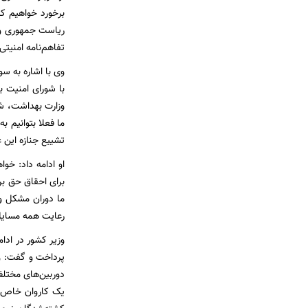
برخورد خواهیم کرد
ریاست جمهوری واگ
تفاهم‌نامه امنیت
وی با اشاره به س
با شورای امنیت 
وزارت بهداشت، شر
ما فعلا بتوانیم 
تشییع جنازه این 
او ادامه داد:‌ خ
برای احقاق حق بر
ما دوران مشکل و
رعایت همه مسایل 
وزیر کشور در ادا
پرداخت و گفت: 
دوربین‌های مختل
یک کاروان خاص م