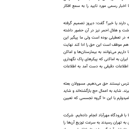
خبار رسمی مورد تایید را به سمع افکار
نی دارند یا خیر؟ گفت: دیروز تصمیم گرفته
داشت و هلال احمر نیز در آن حضور داشته
که در تعطیلی بوده است ولی ما پیگیر این
هم موظف است این حق را ادا کند نهایت
ریم می‌توانند به بیمارستان‌ها و اماکن
موفق شده است که از طرف ایران به اماکنی که پیکرهای پاک نگهداری
که اطلاعات دقیقی به دست آمد به اطلاعات
دسترس نیستند حق می‌دهیم. مسوولان بعثه
ند. شاید به اعمال حج بازگشته‌اند و شاید
به سرکشی بقیه افراد رفته‌اند ولی آن‌چه که مسلم است این است که این نگرانی بسیار بزرگ است. امیدوارم با این 10 گروه تجسسی که تعیین
ا فرودگاه مهرآباد انجام داده‌ایم. شرکت
به تهران رسیدند به سرعت توزیع آن‌ها را