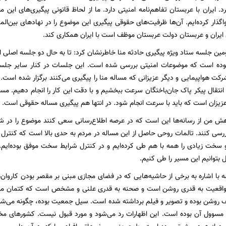
. ایران با عربستان تفاهم‌نامه امنیتی دارد. ما از لحاظ قانونی پیگیری‌های این 
ذار کرده‌ایم. آن‌ها ظرفیت‌های حقوقی پیگیری این موضوع را در نهادهای بین‌الم
ی ایران و عربستان دولت عربستان موظف است با ایران همکاری کند.
ومین جلسه ستاد ویژه پیگیری حادثه منا خاطرنشان کرد: تا به حال دو جلسه اصلی
بوده است که موضوعات امنیتی بررسی شده است. این جلسات در کنار سایر جلسا
کت هواپیمایی و دیگر عزیزانی که مساله منا را پیگیری می‌کنند برگزار شده است
به انتقال پیکر پاک جان‌باختگان سرعت ببخشیم و با دقت این کار را انجام دهیم. م
عزیزان است که باید با سرعت انجام شود. در انتها هم پیگیری مساله حقوقی است.
واهش من از رسانه‌ها این است که در عرصه اطلاع‌رسانی سعی کنند موضوع را در ش
رسی کنند. تالمات روحی حاصل از این مساله در مردم به حدی بالا است که کنترل 
 سخت زیادی را همه با هم طی کرده‌ایم و در کنترل شرایط سخت موفق بوده‌ایم.
بتوانیم این مسیر را طی کنیم.
مه با اشاره به برخی از حاشیه‌هایی که در فضای مجازی مبنی بر مقصر بودن کاروان
واقعیت به قدری روشن است و صحنه به قدری علنی و مشخص است که کتمان مسا
ف روشن بوده و تصویر و فیلم برداشته شده است. سیل جمعیت بوده، چگونه می‌شو
سوول آن بوده است. این اظهارات رد می‌شود و مورد قبول نیست. کشورهای مختلف