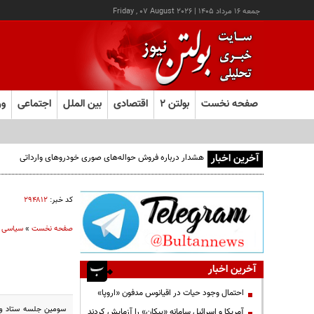
جمعه ۱۶ مرداد ۱۴۰۵
|
Friday , 07 August 2026
صفحه نخست
بولتن ۲
اقتصادی
بین الملل
اجتماعی
ور
آخرین اخبار
هشدار درباره فروش حواله‌های صوری خودروهای وارداتی
کد خبر:
۲۹۴۸۱۲
صفحه نخست
»
سیاسی
آخرین اخبار
احتمال وجود حیات در اقیانوس مدفون «اروپا»
سومین جلسه ستاد ویژه
آمریکا و اسرائیل سامانه «پیکان» را آزمایش کردند