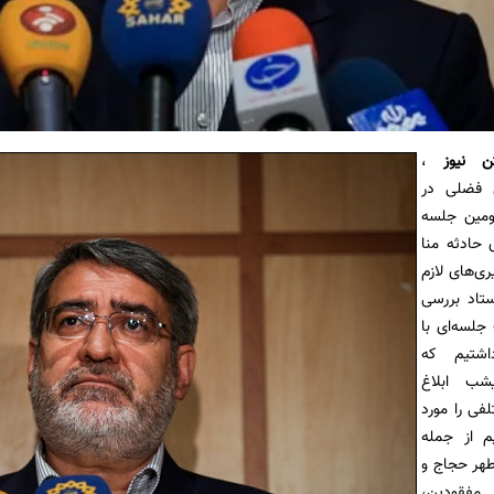
تن نیوز
،
ی فضلی در
مین جلسه
 حادثه منا
ی‌های لازم
تاد بررسی
جلسه‌ای با
اشتیم که
شب ابلاغ
لفی را مورد
م از جمله
طهر حجاج و
مفقودین،