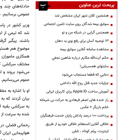
پربحث ترین عناوین
حادثه‌های چند و
عمومی برسانیم. ی
هشتمین کلان شهر ایران مشخص شد
سوابق بیمه شدگان روی سایت تامین اجتماعی
وزیر کشور در پاسخ
شد که تیمی از ای
همجنس گرایی در شبکه من و تو
باشند. پیگیر گرف
13 توصیه آسان برای رفع بوی بد دهان
موضوع هم هستیم.
مشاهده سامانه آنلاين سوابق بیمه
همکاری ماموران د
حكم آيت‌الله مكارم درباره شاهين نجفي
سایتهای همسریابی!
می‌شود بروند و ا
دعايي كه قطعا مستجاب مي‌شود
عموم می‌رسانیم.
جزئیات جدید قتل روح الله داداشی
او با اشاره به م
آموزش ساخت Apple ID برای کاربران ایرانی
بیان کردند که به 
راز خنده های اصغر فرهادی به حرکت بی شرمانه
خانم بازیگر + عکس
شده به سرعت از و
پرداخت ۱۰۰ درصد پاداش پایان خدمت فرهنگیان
خلافی آنلاین/استعلام خلافی خودرو از طریق
رحمانی فضلی دربا
اینترنت، پیام کوتاه ، تلفن
هواپیمایی ایران آ
جسدغرق درخون روح الله داداشی (عکس)