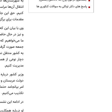
به شهرستان‌ها ان
انتقال آن‌ها مراس
پاسخ های دکتر توکلی به سوالات کنکوری ها
کنیم. حق این جان
مقدمات برای برگزا
وی با بیان این ک
و نیز در حال حا
ما می‌خواهیم که 
جمعه صورت گرفت 
به کشور منتقل نشد
دچار نوعی از همک
مدیریت کنیم.
وزیر کشور درباره
دولت عربستان و ن
امر بیانجامد حتم
تکذیب می‌کنیم.
در ادامه این نشس
او درباره همکار