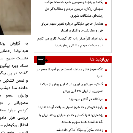
یکصد و پنجاه و سومین شب خدمت؛ موکب
شهدای رزکان، تریبون مردم و مطالبه‌گر حل
ریشه‌ای مشکلات شهری
هشدار حاجی دلیگانی درباره تغییر سهم دریای
خزر و مخالفت با واگذاری امتیاز
باید افراد کارآمدتر را به کار گرفت/ کاری می کنیم
به گزارش
بول
در معیشت مردم مشکلی پیش نیاید
عبدالرضا رحمان
نشست خبری سو
پربازدید ها
ستاد ویژه پیگیری
تنگه هرمز قابل معامله نیست برای آمریکا معبر باز
گفت: در پی پیگیر
نکنید
و ضمن تشکیل س
گستره امپراتوری ایران در ۵ قرن پیش از میلاد؛
حادثه منا دیشب 
تصویری از ایران ۲۵ قرن پیش
وزیران عضو د
میانکاله در آتش می‌سوزد
مصوباتی را دی
پارچه فروشی که هیچ نسبتی با بانک آینده ندارد!
کردیم. موارد مخت
پزشکیان: تنها کسانی که در خیابان بودند ایران را
بررسی قرار دادی
نگه نداشتند همه سهیم هستند
انتقال پیکرهای م
وحدت مکرّراً و مؤکّداً تذکر داده شد
تعیین وضعیت 