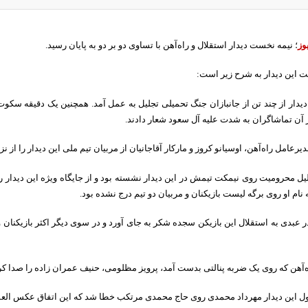
وز
؛ نیمه نخست دیدار استقلال و راه‌آهن با تساوی دو بر دو به پایان رسید.
این دیدار به شرح زیر است:
 دیدار از چند تن از جانبازان جنگ تحمیلی تجلیل به عمل آمد. همچنین یک دقیقه سکوت 
ز آن تماشاگران به شدت علیه آل سعود شعار دادند.
رعامل راه‌آهن، اوسیانو کروز و مارکار آقاجانیان از مربیان تیم ملی این دیدار را از نز
دلیل محرومیت روی نیمکت تیمش در این دیدار نشسته بود و از جایگاه ویژه این دیدار ر
 نام او روی برگه لیست بازیکنان و مربیان دو تیم درج نشده بود.
ادر عبدی به استقلال این بازیکن سجده شکر به جای آورد و در سوی دیگر اکثر بازیکنان
اه‌آهن که روی یک ضربه پنالتی بدست آمد، پرویز مظلومی، حنیف عمران زاده را صدا کرد و
اول این دیدار مهرداد محمدی روی حاج محمدی مرتکب خطا شد که این اتفاق عکس العم