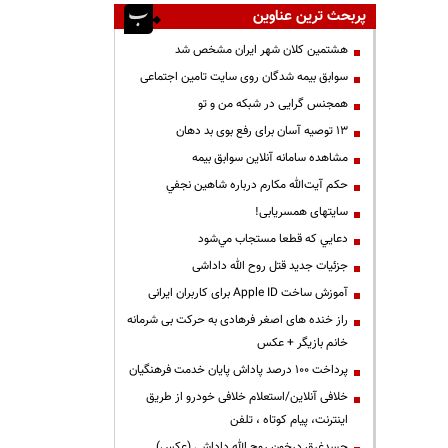
پربحث ترین عناوین
هشتمین کلان شهر ایران مشخص شد
سوابق بیمه شدگان روی سایت تامین اجتماعی
همجنس گرایی در شبکه من و تو
13 توصیه آسان برای رفع بوی بد دهان
مشاهده سامانه آنلاين سوابق بیمه
حكم آيت‌الله مكارم درباره شاهين نجفي
سایتهای همسریابی!
دعايي كه قطعا مستجاب مي‌شود
جزئیات جدید قتل روح الله داداشی
آموزش ساخت Apple ID برای کاربران ایرانی
راز خنده های اصغر فرهادی به حرکت بی شرمانه
خانم بازیگر + عکس
پرداخت ۱۰۰ درصد پاداش پایان خدمت فرهنگیان
خلافی آنلاین/استعلام خلافی خودرو از طریق
اینترنت، پیام کوتاه ، تلفن
جسدغرق درخون روح الله داداشی (عکس)