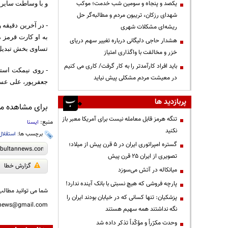
یکصد و پنجاه و سومین شب خدمت؛ موکب
و با وساطت سایرین
شهدای رزکان، تریبون مردم و مطالبه‌گر حل
- در آخرین دقیقه 
ریشه‌ای مشکلات شهری
به او کارت قرمز م
هشدار حاجی دلیگانی درباره تغییر سهم دریای
تساوی بخش تبدیل 
خزر و مخالفت با واگذاری امتیاز
باید افراد کارآمدتر را به کار گرفت/ کاری می کنیم
- روی نیمکت استق
در معیشت مردم مشکلی پیش نیاید
جعفرپور، علی عسگ
پربازدید ها
برای مشاهده مطا
تنگه هرمز قابل معامله نیست برای آمریکا معبر باز
منبع:
ایسنا
نکنید
برچسب ها:
استقلال
گستره امپراتوری ایران در ۵ قرن پیش از میلاد؛
تصویری از ایران ۲۵ قرن پیش
گزارش خطا
میانکاله در آتش می‌سوزد
پارچه فروشی که هیچ نسبتی با بانک آینده ندارد!
شما می توانید مطالب 
پزشکیان: تنها کسانی که در خیابان بودند ایران را
nnews@gmail.com
نگه نداشتند همه سهیم هستند
وحدت مکرّراً و مؤکّداً تذکر داده شد