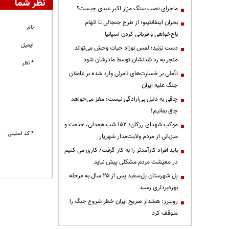
نظر شما
ماجرای نصب سنگ مزار اکبر عبدی چیست؟
بحران اینفانتینو؛ از طرح جنجالی تا اتهام
نام
باج‌خواهی و قربانی کردن اسپانیا
ایمیل
دست نزنید؛ لمس نوزاد حیات وحش می‌تواند
منجر به رد شدنشان توسط مادرشان شود
* نظر
تأملی بر خسارت‌های نامرئی وارد شده بر عاملان
جنگ علیه ایران
چاقی به دلیل بی‌ارادگی نیست؛ مغز می‌خواهد
چاق بمانیم!
موکب شهدای رزکان؛ ۱۵۲ شب همدلی، خدمت و
* کد امنیتی
میزبانی از مردم ولایت‌مدار شهریار
باید افراد کارآمدتر را به کار گرفت/ کاری می کنیم
در معیشت مردم مشکلی پیش نیاید
پل شهرستان پل‌سفید پس از ۲۵ سال به مرحله
بهره‌برداری رسید
رویترز: هشدار صریح ایران خطر شروع جنگ را
متوقف کرد