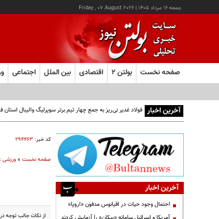
جمعه ۱۶ مرداد ۱۴۰۵
|
Friday , 07 August 2026
صفحه نخست
بولتن ۲
اقتصادی
بین الملل
اجتماعی
ور
آخرین اخبار
فولاد غدیر نی‌ریز به جمع چهار تیم برتر سوپرلیگ والیبال استان
کد خبر:
۲۹۴۴۶۳
صفحه نخست
»
ورزشی
»
آخرین اخبار
احتمال وجود حیات در اقیانوس مدفون «اروپا»
از نکات جالب توجه در د
آمریکا و اسرائیل سامانه «پیکان» را آزمایش کردند