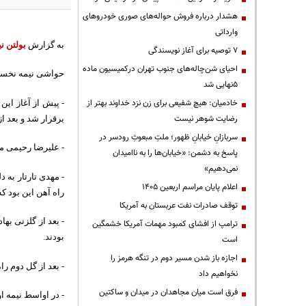
هشدار درباره فروش حواله‌های صوری خودروهای
وارداتی
به گزارش
بولتن نی
۷ توصیه برای آغاز نویسندگی
احیای شن‌چاله‌های جنوب تهران درکمیسیون ماده
حواشی نیمه نخست 
۵نهایی شد
خادمیان: هیچ شفیعی برای زن نزد خداوند بهتر از
- پیش از آغاز این
رضایت شوهر نیست
برقرار شد و بعد ا
سربازانِ خیابانِ ظهور؛ ملتِ مبعوثِ رودسر در
- علیرضا رحیمی مدی
پاسخ به دشمن: «خیابان‌ها را به ناامیدان
نمی‌دهیم»
- مهدی تارتار به 
اعلام پایان مراسم اربعین ۱۴۰۵
راه آهن این بود که
توقف صادرات نفت عربستان به آمریکا
- بعد از گلزنی به
ترامپ از افشای کمبود مهمات آمریکا خشمگین
بودند.
است
اجازه باز شدن مسیر دوم در تنگه هرمز را
- بعد از گل دوم ر
نخواهیم داد
فرق است میان مجاهدان در میدان و ساکتین
- در اواسط نیمه 