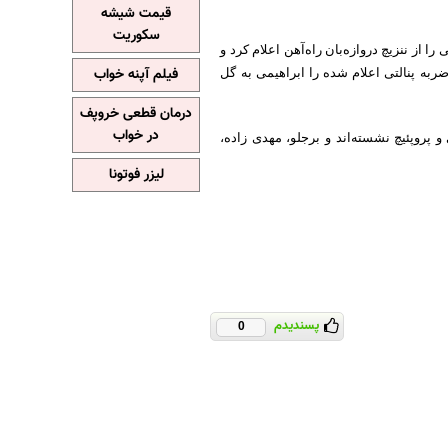
قیمت شیشه
سکوریت
از ننزیچ دروازه‌بان راه‌آهن اعلام کرد و
فیلم آپنه خواب
ضربه پنالتی اعلام شده را ابراهیمی به گل
درمان قطعی خروپف
در خواب
پروپئیچ نشسته‌اند و برجلو، مهدی زاده،
لیزر فوتونا
پسندیدم
0