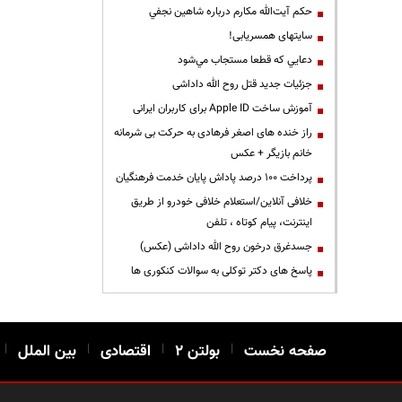
حكم آيت‌الله مكارم درباره شاهين نجفي
سایتهای همسریابی!
دعايي كه قطعا مستجاب مي‌شود
جزئیات جدید قتل روح الله داداشی
آموزش ساخت Apple ID برای کاربران ایرانی
راز خنده های اصغر فرهادی به حرکت بی شرمانه
خانم بازیگر + عکس
پرداخت ۱۰۰ درصد پاداش پایان خدمت فرهنگیان
خلافی آنلاین/استعلام خلافی خودرو از طریق
اینترنت، پیام کوتاه ، تلفن
جسدغرق درخون روح الله داداشی (عکس)
پاسخ های دکتر توکلی به سوالات کنکوری ها
صفحه نخست
|
بولتن ۲
|
اقتصادی
|
بین الملل
|