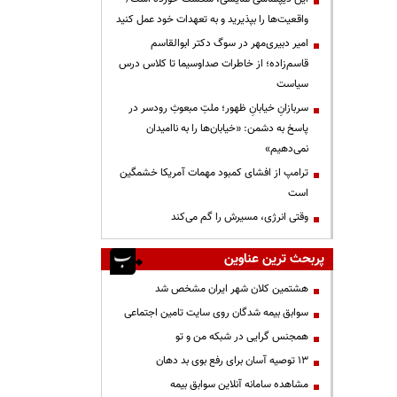
واقعیت‌ها را بپذیرید و به تعهدات خود عمل کنید
امیر دبیری‌مهر در سوگ دکتر ابوالقاسم
قاسم‌زاده؛ از خاطرات صداوسیما تا کلاس درس
سیاست
سربازانِ خیابانِ ظهور؛ ملتِ مبعوثِ رودسر در
پاسخ به دشمن: «خیابان‌ها را به ناامیدان
نمی‌دهیم»
ترامپ از افشای کمبود مهمات آمریکا خشمگین
است
وقتی انرژی، مسیرش را گم می‌کند
پربحث ترین عناوین
هشتمین کلان شهر ایران مشخص شد
سوابق بیمه شدگان روی سایت تامین اجتماعی
همجنس گرایی در شبکه من و تو
13 توصیه آسان برای رفع بوی بد دهان
مشاهده سامانه آنلاين سوابق بیمه