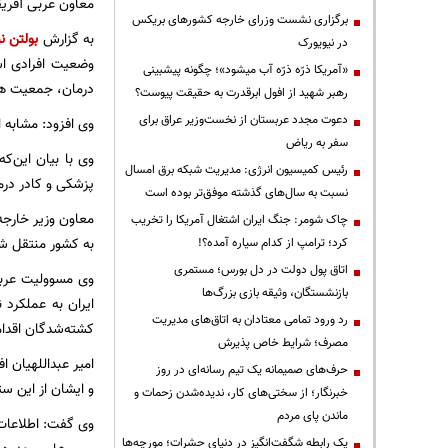
معاون عربی آفریقا
برگزاری نشست وزرای خارجه کشورهای بریکس
به گزارش
بولتن نی
در نیویورک
وضعیت افرادی اس
«آمریکا ذرّه ذرّه آب میشود»؛ چگونه پیشبینی
درمان، جمعیت هلال
رهبر شهید از افول ابرقدرت به حقیقت پیوست؟
دعوت مجدد عربستان از نخست‌وزیر عراق برای
وی افزود: مشابه 
سفر به ریاض
وی با بیان این‌ک
رئیس کمیسیون انرژی: مدیریت شبکه برق امسال
پزشکی و کادر درم
نسبت به سال‌های گذشته موفق‌تر بوده است
معاون وزیر خارجه
چاک شومر: جنگ ایران اشتغال آمریکا را تخریب
به کشور منتقل شو
کرد؛ ترامپ از کدام سیاره آمده؟!
اتاق پول دولت در دل بورس؛ مستمری
وی مسوولیت عربست
بازنشستگان، وثیقه بازی بزرگ‌ها
ایران به عملکرد 
رد ورود تمامی معتادان به اتاق‌های مدیریت
کشته‌شدگان اقداما
مصرف؛ شرایط خاص پذیرش
امیر عبداللهیان 
حرف‌های صمیمانه یک تیم رسانه‌ای در روز
و ایشان از این ست
خبرنگار؛ از سختی‌های کار، ندیده‌شدن زحمات و
ماندن پای مردم
وی گفت: اطلاعات 
یک رابطه شگفت‌انگیز در دنیای حشرات؛ مورچه‌ها