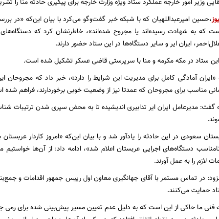
یی وزیر امور خارجه عملکرد ستاد ویژه وزارت خارجه برای پیگیری حادثه منا را تشری
وز
،حسین امیرعبداللهیان که با شبکه خبر گفت‌وگو می‌کرد با بیان این‌که «در بررس
ت که به شهادت رسیده‌اند یا مجروح شده‌اند»، خاطرنشان کرد که دستگاه‌های
‌احمر، ایران ایر و سایر دستگاه‌ها در این ستاد حضور دارند.
این ستاد در مکه مکرمه و منا با سرپرستی قاضی عسکر تشکیل شده است.
ه «ایران آمادگی کامل برای مدیریت این شرایط را دارد»، خبر داد که مجروحان ای
انی مناسب برای مجروحان که عمدتا نیز از وضعیت خوبی برخوردارند، فراهم شده ا
 گفت: مدیرعامل ایران ایر تدابیری اندیشیده تا به محض سپری شدن ترتیبات شناس
ند.
ان سعودی در این حادثه را یادآور شد و با بیان این‌که «امروز کاردار عربستان ب
نامناسب دستگاه‌های اجرایی عربستان اعلام شد»، ادامه داد: از آن‌ها خواستیم
ت لازم را به عمل آورند.
افزود: در تماس مستمر با آقای جهانگیری معاون اول رییس جمهور اقدامات و جمع‌بند
اد حمایت می‌کنند.
فنی ما حاکی از این است که به دلیل عدم تعیین مسیر پیش‌بینی شده برای رمی جم