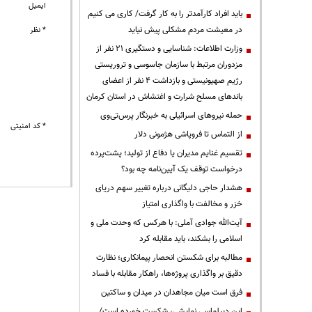
ایمیل
باید افراد کارآمدتر را به کار گرفت/ کاری می کنیم
در معیشت مردم مشکلی پیش نیاید
* نظر
وزارت اطلاعات: شناسایی و دستگیری ۲۱ نفر از
مزدوران مرتبط با سازمان جاسوسی و تروریستی
رژیم صهیونیستی و بازداشت ۴ نفر از اعضای
باندهای مسلح شرارت و اغتشاش در استان کرمان
حمله نیروهای اسرائیلی به خبرنگار پرس‌تی‌وی
* کد امنیتی
از التماس تا فروپاشی هژمونی دلار
تقسیم غنایم مدیران یا دفاع از تولید؛ پشت‌پرده
درخواست توقف یک آیین‌نامه چه بود؟
هشدار حاجی دلیگانی درباره تغییر سهم دریای
خزر و مخالفت با واگذاری امتیاز
آیت‌الله جوادی آملی: با هرکس که وحدت ملی و
اسلامی را بشکند، باید مقابله کرد
مطالبه برای شکستن انحصار پیمانکاری؛ نظارت
دقیق بر واگذاری پروژه‌ها، راهکار مقابله با فساد
فرق است میان مجاهدان در میدان و ساکتین
این دیپلماسی نمایشی، شکست خورده است/