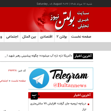
شنبه ۱۷ مرداد ۱۴۰۵
|
Saturday , 08 August 2026
صفحه نخست
بولتن ۲
اقتصادی
بین الملل
اجتماعی
ور
آخرین اخبار
«آمریکا ذرّه ذرّه آب میشود»؛ چگونه پیشبینی رهبر شهید از افو
کد خبر:
۲۹۴۳۶۱
صفحه نخست
»
اجتماعی
آخرین اخبار
دریاچه ارومیه جان گرفت؛ افزایش ۷۸ سانتی‌متری
تراز