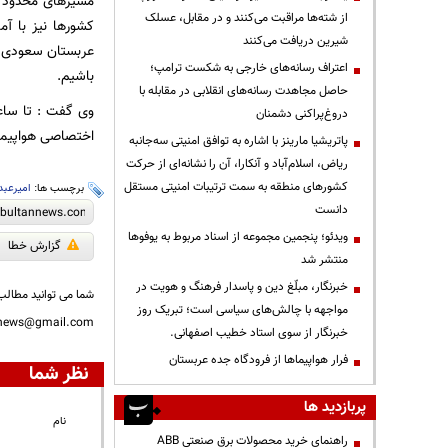
مسیرهای محدود ای
از شته‌ها مراقبت می‌کنند و در مقابل، عسلک
کشورها نیز با آ
شیرین دریافت می‌کنند
عربستان سعودی با
اعتراف رسانه‌های خارجی به شکست ترامپ؛
باشیم.
حاصل مجاهدت رسانه‌های انقلابی در مقابله با
وی گفت : تا ساعا
دروغ‌پراکنی دشمنان
اختصاصی هواپیمای
پاتریشیا مارینز با اشاره به توافق امنیتی سه‌جانبه
ریاض، اسلام‌آباد و آنکارا، آن را نشانه‌ای از حرکت
کشورهای منطقه به سمت ترتیبات امنیتی مستقل
برچسب ها:
امیرعبد
دانست
ویدئو؛ پنجمین مجموعه از اسناد مربوط به یوفوها
گزارش خطا
منتشر شد
خبرنگار، مبلّغ دین و پاسدار فرهنگ و هویت در
شما می توانید مطالب 
مواجهه با چالش‌های سیاسی است؛ تبریک روز
nnews@gmail.com
خبرنگار از سوی استاد خطیب اصفهانی.
فرار هواپیماها از فرودگاه جده عربستان
نظر شما
پربازدید ها
نام
راهنمای خرید محصولات برق صنعتی ABB