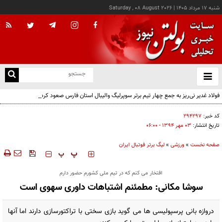
شنبه ۱۷ مرداد ۱۴۰۵
|
Saturday , 08 August 2026
از
و
ته
فولاد غدیر نی‌ریز به جمع چهار تیم برتر سوپرلیگ والیبال استان فارس صعود کرد
ن
نو
کد خبر:
۲۹۴۲۹۷
تاریخ انتشار:
۰۳ مهر ۱۳۹۴ - ۰۶:۰۰
صفحه نخست
»
ورزشی
»
لیگ برتر فوتبال ایران
‍‍‍ پ
پ
افتخار می کنم که در تیم ملی کشورم حضور دارم
سوشا مکانی: مطمئنم اشتباهات داوری سهوی است
دروازه بانی پرسپولیسی ها می گوید بازی سختی با تراکتورسازی دارند اما آنها