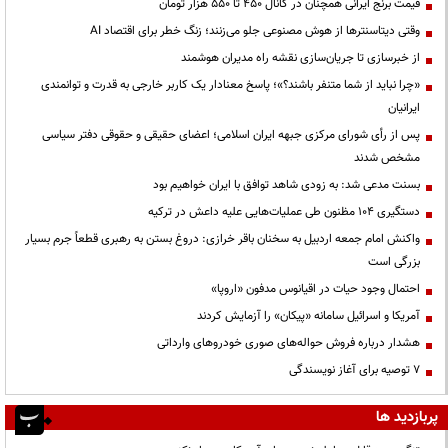
قیمت‌ برنج ایرانی همچنان در کانال ۴۵۰ تا ۵۵۰ هزار تومان
وقتی دیتاسنترها از هوش مصنوعی جلو می‌زنند؛ زنگ خطر برای اقتصاد AI
از خبرسازی تا جریان‌سازی نقشه راه مدیران هوشمند
«چرا نباید از شما متنفر باشند؟»؛ پاسخ معنادار یک کاربر خارجی به قدرت و توانمندی
ایرانیان
پس از رأی شورای مرکزی جبهه ایران اسلامی؛ اعضای حقیقی و حقوقی دفتر سیاسی
مشخص شدند
بسنت مدعی شد: به زودی شاهد توافق با ایران خواهیم بود
دستگیری ۱۰۴ مظنون طی عملیات‌هایی علیه داعش در ترکیه
واکنش امام جمعه اردبیل به سخنان باقر خرازی: دروغ بستن به رهبری قطعاً جرم بسیار
بزرگی است
احتمال وجود حیات در اقیانوس مدفون «اروپا»
آمریکا و اسرائیل سامانه «پیکان» را آزمایش کردند
هشدار درباره فروش حواله‌های صوری خودروهای وارداتی
۷ توصیه برای آغاز نویسندگی
پربازدید ها