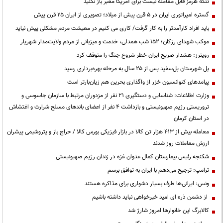
تنگه هرمز قابل معامله نیست برای آمریکا معبر باز نکنید
گستره امپراتوری ایران در ۵ قرن پیش از میلاد؛ تصویری از ایران ۲۵ قرن پیش
باید افراد کارآمدتر را به کار گرفت/ کاری می کنیم در معیشت مردم مشکلی پیش نیاید
موکب شهدای رزکان؛ ۱۵۲ شب همدلی، خدمت و میزبانی از مردم ولایت‌مدار شهریار
رویترز: هشدار صریح ایران خطر شروع جنگ را متوقف کرد
پل شهرستان پل‌سفید پس از ۲۵ سال به مرحله بهره‌برداری رسید
پیامدهای کنوانسیون خزر از واگذاری بحرین هم زیان‌بارتر است
وزارت اطلاعات: شناسایی و دستگیری ۲۱ نفر از مزدوران مرتبط با سازمان جاسوسی و
تروریستی رژیم صهیونیستی و بازداشت ۴ نفر از اعضای باندهای مسلح شرارت و اغتشاش
در استان کرمان
معامله بیش از ۴۱۳ هزار تن کالا در بازار فیزیکی بورس کالا / حراج باز و پتروشیمی پیشران
ارزش معاملات روز شدند
شکنجه رئیس بیمارستان کمال عدوان غزه در زندان رژیم صهیونیستی
ترامپ: ترجیح می‌دهم با ایران به توافق برسم
ونس: ایرانی‌ها طرف بسیار دشواری برای مذاکره هستند
از دشمن ذره ای امید خیرخواهی نباید داشته باشیم
کالابرگ این خانوارها امروز شارژ شد