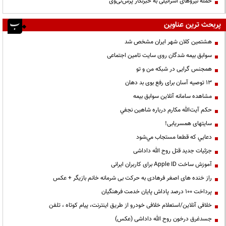
حمله نیروهای اسرائیلی به خبرنگار پرس‌تی‌وی
پربحث ترین عناوین
هشتمین کلان شهر ایران مشخص شد
سوابق بیمه شدگان روی سایت تامین اجتماعی
همجنس گرایی در شبکه من و تو
13 توصیه آسان برای رفع بوی بد دهان
مشاهده سامانه آنلاين سوابق بیمه
حكم آيت‌الله مكارم درباره شاهين نجفي
سایتهای همسریابی!
دعايي كه قطعا مستجاب مي‌شود
جزئیات جدید قتل روح الله داداشی
آموزش ساخت Apple ID برای کاربران ایرانی
راز خنده های اصغر فرهادی به حرکت بی شرمانه خانم بازیگر + عکس
پرداخت ۱۰۰ درصد پاداش پایان خدمت فرهنگیان
خلافی آنلاین/استعلام خلافی خودرو از طریق اینترنت، پیام کوتاه ، تلفن
جسدغرق درخون روح الله داداشی (عکس)