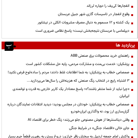
انفجارها کی‌یف را دوباره لرزاند
وقوع انفجار در تاسیسات گازی شهر جبیل عربستان
یک کشته و ۱۲ مسموم به دنبال مصرف مشروبات الکلی در نیشابور
دیپلماسی با عربستان نتیجه‌بخش نیست؛ پاسخ نظامی ضروری است
پربازدید ها
راهنمای خرید محصولات برق صنعتی ABB
پزشکیان: خدمت بی‌منت و مشارکت مردمی، پایه حل مشکلات کشور است
صمصامی خطاب به پزشکیان: به شما اطلاعات غلط دادند؛ مردم را ساده‌لوح فرض نکنید!
3 اشتباه رایج در انتخاب رنگ صنعتی که هزینه‌اش را سال‌ها می‌پردازید...
«چرا نباید از شما متنفر باشند؟»؛ پاسخ معنادار یک کاربر خارجی به قدرت و توانمندی
ایرانیان
صمصامی خطاب به پزشکیان: خودتان در مجلس بودید؛ دیدید انتقادات نمایندگان درباره
گران‌سازی ارز بود، نه واگذاری ایران‌خودرو
وقتی دیتاسنترها از هوش مصنوعی جلو می‌زنند؛ زنگ خطر برای اقتصاد AI
جای خالی «اقتصاد جنگی» در شرایط جنگی
واکنش امام جمعه اردبیل به سخنان باقر خرازی: دروغ بستن به رهبری قطعاً جرم بسیار