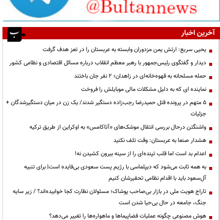
آخرین اخبار
یحیی سریع: ارتش یمن مزدوران وابسته به عربستان را در تعز هدف گرفت
دیدار و گفتگوی رئیس‌جمهور با رهبر معظم انقلاب درباره مسائل اقتصادی و نظامی کشور
حمله مسلحانه به قهوه‌خانه‌ای در زاهدان؛ ۲ نفر جان باختند
نماینده ای که به دلیل مشکلات مالی موبایلش را فروخت
۵ متهم در پرونده قتل حمیدرضا رجب‌زاده دستگیر شدند/ یک زن در میان دستگیرشدگان +
جزئیات
واشنگتن درحال بررسی انتقال موشک‌های «آتاکامس» به اوکراین از طریق ترکیه
هشدار صنعا به عربستان: وقت تلف نکنید
اعدام بد است اما قلب تپنده‌ای را از سینه بیرون کشیدن نه!
به همه ثابت می‌شود که دیپلماسی با رژیم پست سعودی بی‌فایده است| برای تنبیه
آل‌سعود باید با اقدام نظامی تحقیرشان کنیم
تاراج هویت ملی در بازار بی‌صاحب پوشاک؛ مسئولان نظارت کجا خوابیده‌اند؟ / زیر سایه
جنگ، جامعه در حال بی‌حیا شدن است
هوش مصنوعی چگونه عملیات فضاپیماها و ماهواره‌ها را تغییر می‌دهد؟