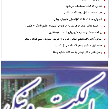
دعايي كه قطعا مستجاب مي‌شود
جزئیات جدید قتل روح الله داداشی
آموزش ساخت Apple ID برای کاربران ایرانی
راز خنده های اصغر فرهادی به حرکت بی شرمانه خانم بازیگر + عکس
پرداخت ۱۰۰ درصد پاداش پایان خدمت فرهنگیان
خلافی آنلاین/استعلام خلافی خودرو از طریق اینترنت، پیام کوتاه ، تلفن
جسدغرق درخون روح الله داداشی (عکس)
پاسخ های دکتر توکلی به سوالات کنکوری ها