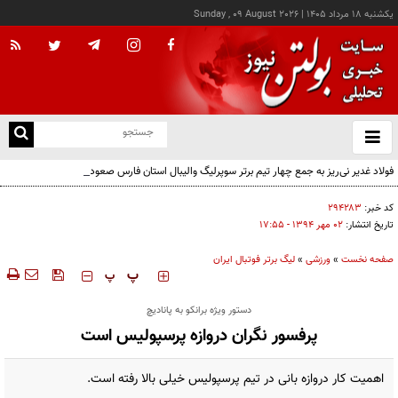
يکشنبه ۱۸ مرداد ۱۴۰۵
|
Sunday , 09 August 2026
از
و
ته
فولاد غدیر نی‌ریز به جمع چهار تیم برتر سوپرلیگ والیبال استان فارس صعود کرد
ن
نو
کد خبر:
۲۹۴۲۸۳
تاریخ انتشار:
۰۲ مهر ۱۳۹۴ - ۱۷:۵۵
صفحه نخست
»
ورزشی
»
لیگ برتر فوتبال ایران
‍‍‍ پ
پ
دستور ویژه برانکو به پانادیچ
پرفسور نگران دروازه پرسپولیس است
اهمیت کار دروازه بانی در تیم پرسپولیس خیلی بالا رفته است.