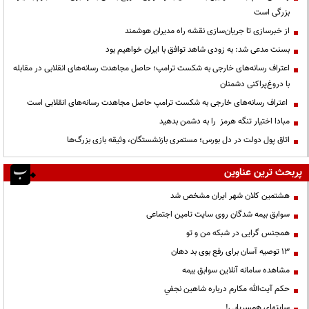
بزرگی است
از خبرسازی تا جریان‌سازی نقشه راه مدیران هوشمند
بسنت مدعی شد: به زودی شاهد توافق با ایران خواهیم بود
اعتراف رسانه‌های خارجی به شکست ترامپ؛ حاصل مجاهدت رسانه‌های انقلابی در مقابله
با دروغ‌پراکنی دشمنان
اعتراف رسانه‌های خارجی به شکست ترامپ حاصل مجاهدت رسانه‌های انقلابی است
مبادا اختیار تنگه هرمز را به دشمن بدهید
اتاق پول دولت در دل بورس؛ مستمری بازنشستگان، وثیقه بازی بزرگ‌ها
پربحث ترین عناوین
هشتمین کلان شهر ایران مشخص شد
سوابق بیمه شدگان روی سایت تامین اجتماعی
همجنس گرایی در شبکه من و تو
13 توصیه آسان برای رفع بوی بد دهان
مشاهده سامانه آنلاين سوابق بیمه
حكم آيت‌الله مكارم درباره شاهين نجفي
سایتهای همسریابی!