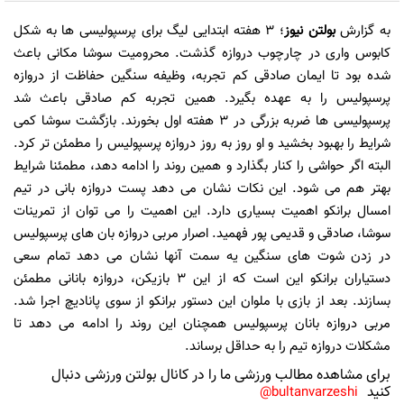
به گزارش
بولتن نیوز
؛ 3 هفته ابتدایی لیگ برای پرسپولیسی ها به شکل
کابوس واری در چارچوب دروازه گذشت. محرومیت سوشا مکانی باعث
شده بود تا ایمان صادقی کم تجربه، وظیفه سنگین حفاظت از دروازه
پرسپولیس را به عهده بگیرد. همین تجربه کم صادقی باعث شد
پرسپولیسی ها ضربه بزرگی در 3 هفته اول بخورند. بازگشت سوشا کمی
شرایط را بهبود بخشید و او روز به روز دروازه پرسپولیس را مطمئن تر کرد.
البته اگر حواشی را کنار بگذارد و همین روند را ادامه دهد، مطمئنا شرایط
بهتر هم می شود. این نکات نشان می دهد پست دروازه بانی در تیم
امسال برانکو اهمیت بسیاری دارد. این اهمیت را می توان از تمرینات
سوشا، صادقی و قدیمی پور فهمید. اصرار مربی دروازه بان های پرسپولیس
در زدن شوت های سنگین یه سمت آنها نشان می دهد تمام سعی
دستیاران برانکو این است که از این 3 بازیکن، دروازه بانانی مطمئن
بسازند. بعد از بازی با ملوان این دستور برانکو از سوی پانادیچ اجرا شد.
مربی دروازه بانان پرسپولیس همچنان این روند را ادامه می دهد تا
مشکلات دروازه تیم را به حداقل برساند.
برای مشاهده مطالب ورزشی ما را در کانال بولتن ورزشی دنبال
کنید
bultanvarzeshi@