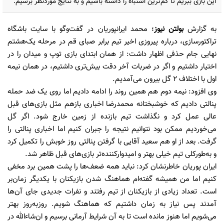
این بازی ببریم تا کم‌ترین اشتباه را داشته باشیم و به نتایج موردنظر برسیم.
به گزارش
بولتن نیوز
؛ محمد ایرانپوریان در گفت‌وگو با سایت باشگاه
تراکتورسازی، درباره پیروزی اخیر تیم برابر صبای قم در مرحله یک‌هشتم
نهایی جام حذفی اظهار داشت: از همان ابتدای بازی توپ و میدان را در
اختیار داشتیم و اگر در ضربات آخر دقت بیش‌تری داشتیم، در همان نیمه
اول با اختلاف 2 گل بیرون می‌آمدیم.
وی افزود: نیمه دوم هم همین روند را ادامه دادیم اما روی یک ضد حمله
پنالتی دادیم که خوشبختانه محمدرضا اخباری بازهم مثل بازی‌های قبل
عالی عمل کرد و نگذاشت تیم بازنده از زمین خارج شود. اگر گل
می‌خوردیم ممکن بود نتوانیم نتیجه را جبران کنیم اما اخباری پنالتی را
گرفت. بعد از او هم سعید آقایی با گرفتن پنالتی روز خوبش را تکمیل کرد
و به‌طورکلی تیم خیلی بهتر و امیدوارکننده‌تر بازی‌های قبل ظاهر شد.
ایران پوریان خاطرنشان کرد: نباید همه ضعف‌ها را پشت همین برد مخفی
کنیم اما من همیشه گفته‌ام هماهنگ شدن بازیکنان با یکدیگر زمان‌بر
است. تعداد زیادی از بازیکنان از تیم رفتند و نفرات جدیدی جای آن‌ها
آمدند پس نیاز به زمان داشتیم که هماهنگ شویم. روزبه‌روز بهتر
می‌شویم اما هنوز مانده است تا به آن شرایط آرمانی برسیم و ان‌شاءالله در