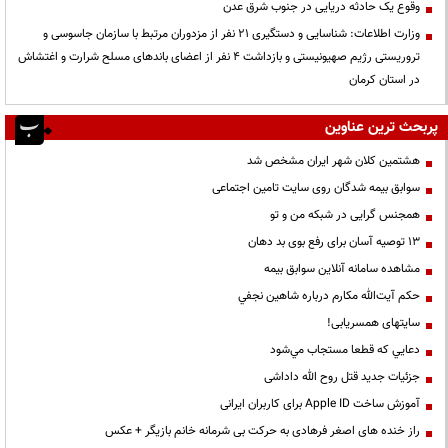
وقوع یک حادثه دریایی در جنوب شرق عدن
وزارت اطلاعات: شناسایی و دستگیری ۲۱ نفر از مزدوران مرتبط با سازمان جاسوسی و
تروریستی رژیم صهیونیستی و بازداشت ۴ نفر از اعضای باندهای مسلح شرارت و اغتشاش
در استان کرمان
پربحث ترین عناوین
هشتمین کلان شهر ایران مشخص شد
سوابق بیمه شدگان روی سایت تامین اجتماعی
همجنس گرایی در شبکه من و تو
13 توصیه آسان برای رفع بوی بد دهان
مشاهده سامانه آنلاين سوابق بیمه
حكم آيت‌الله مكارم درباره شاهين نجفي
سایتهای همسریابی!
دعايي كه قطعا مستجاب مي‌شود
جزئیات جدید قتل روح الله داداشی
آموزش ساخت Apple ID برای کاربران ایرانی
راز خنده های اصغر فرهادی به حرکت بی شرمانه خانم بازیگر + عکس