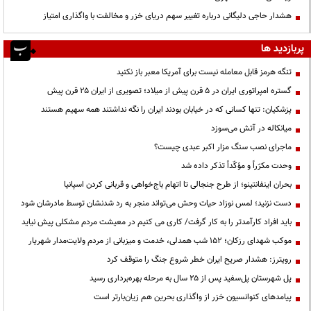
هشدار حاجی دلیگانی درباره تغییر سهم دریای خزر و مخالفت با واگذاری امتیاز
پربازدید ها
تنگه هرمز قابل معامله نیست برای آمریکا معبر باز نکنید
گستره امپراتوری ایران در ۵ قرن پیش از میلاد؛ تصویری از ایران ۲۵ قرن پیش
پزشکیان: تنها کسانی که در خیابان بودند ایران را نگه نداشتند همه سهیم هستند
میانکاله در آتش می‌سوزد
ماجرای نصب سنگ مزار اکبر عبدی چیست؟
وحدت مکرّراً و مؤکّداً تذکر داده شد
بحران اینفانتینو؛ از طرح جنجالی تا اتهام باج‌خواهی و قربانی کردن اسپانیا
دست نزنید؛ لمس نوزاد حیات وحش می‌تواند منجر به رد شدنشان توسط مادرشان شود
باید افراد کارآمدتر را به کار گرفت/ کاری می کنیم در معیشت مردم مشکلی پیش نیاید
موکب شهدای رزکان؛ ۱۵۲ شب همدلی، خدمت و میزبانی از مردم ولایت‌مدار شهریار
رویترز: هشدار صریح ایران خطر شروع جنگ را متوقف کرد
پل شهرستان پل‌سفید پس از ۲۵ سال به مرحله بهره‌برداری رسید
پیامدهای کنوانسیون خزر از واگذاری بحرین هم زیان‌بارتر است