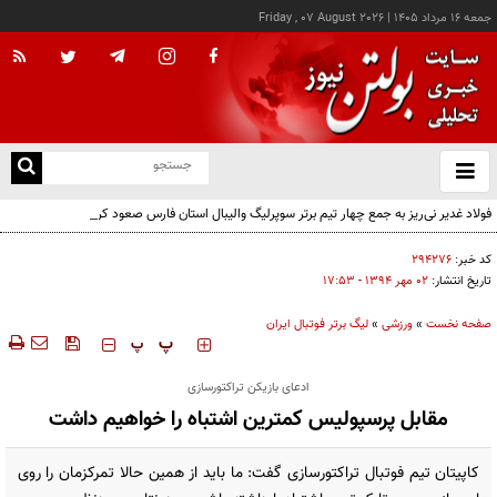
جمعه ۱۶ مرداد ۱۴۰۵
|
Friday , 07 August 2026
از
و
ته
فولاد غدیر نی‌ریز به جمع چهار تیم برتر سوپرلیگ والیبال استان فارس صعود کرد
ن
نو
کد خبر:
۲۹۴۲۷۶
تاریخ انتشار:
۰۲ مهر ۱۳۹۴ - ۱۷:۵۳
صفحه نخست
»
ورزشی
»
لیگ برتر فوتبال ایران
‍‍‍ پ
پ
ادعای بازیکن تراکتورسازی
مقابل پرسپولیس کمترین اشتباه را خواهیم داشت
کاپیتان تیم فوتبال تراکتورسازی گفت: ما باید از همین حالا تمرکزمان را روی