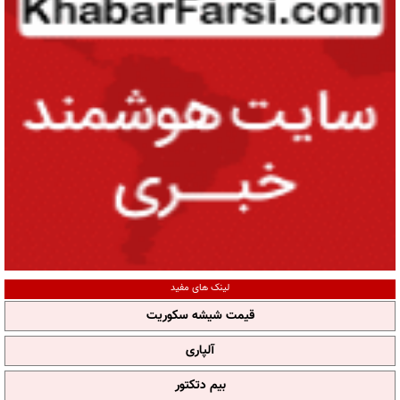
لینک های مفید
قیمت شیشه سکوریت
آلپاری
بیم دتکتور