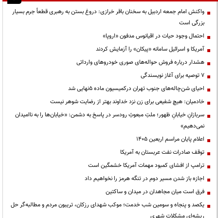
واکنش امام جمعه اردبیل به سخنان باقر خرازی: دروغ بستن به رهبری قطعاً جرم بسیار
بزرگی است
احتمال وجود حیات در اقیانوس مدفون «اروپا»
آمریکا و اسرائیل سامانه «پیکان» را آزمایش کردند
هشدار درباره فروش حواله‌های صوری خودروهای وارداتی
۷ توصیه برای آغاز نویسندگی
احیای شن‌چاله‌های جنوب تهران درکمیسیون ماده ۵نهایی شد
خادمیان: هیچ شفیعی برای زن نزد خداوند بهتر از رضایت شوهر نیست
سربازانِ خیابانِ ظهور؛ ملتِ مبعوثِ رودسر در پاسخ به دشمن: «خیابان‌ها را به ناامیدان
نمی‌دهیم»
اعلام پایان مراسم اربعین ۱۴۰۵
توقف صادرات نفت عربستان به آمریکا
ترامپ از افشای کمبود مهمات آمریکا خشمگین است
اجازه باز شدن مسیر دوم در تنگه هرمز را نخواهیم داد
فرق است میان مجاهدان در میدان و ساکتین
یکصد و پنجاه و سومین شب خدمت؛ موکب شهدای رزکان، تریبون مردم و مطالبه‌گر حل
ریشه‌ای مشکلات شهری