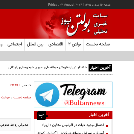
جمعه ۱۶ مرداد ۱۴۰۵
|
Friday , 07 August 2026
صفحه نخست
بولتن ۲
اقتصادی
بین الملل
اجتماعی
ور
آخرین اخبار
هشدار درباره فروش حواله‌های صوری خودروهای وارداتی
کد خبر:
۲۹۴۲۵۲
صفحه نخست
»
حوادث
آخرین اخبار
مدیرکل روابط عمومی جمعیت هلال احمر از تایید مرگ 12 ای
احتمال وجود حیات در اقیانوس مدفون «اروپا»
آمریکا و اسرائیل سامانه «پیکان» را آزمایش کردند