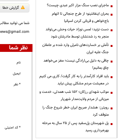
ماجرای نصب سنگ مزار اکبر عبدی چیست؟
گزارش خطا
بحران اینفانتینو؛ از طرح جنجالی تا اتهام
باج‌خواهی و قربانی کردن اسپانیا
شما می توانید مطالب 
دست نزنید؛ لمس نوزاد حیات وحش می‌تواند
nnews@gmail.com
منجر به رد شدنشان توسط مادرشان شود
تأملی بر خسارت‌های نامرئی وارد شده بر عاملان
نظر شما
جنگ علیه ایران
چاقی به دلیل بی‌ارادگی نیست؛ مغز می‌خواهد
نام
چاق بمانیم!
ایمیل
باید افراد کارآمدتر را به کار گرفت/ کاری می کنیم
در معیشت مردم مشکلی پیش نیاید
* نظر
موکب شهدای رزکان؛ ۱۵۲ شب همدلی، خدمت و
میزبانی از مردم ولایت‌مدار شهریار
رویترز: هشدار صریح ایران خطر شروع جنگ را
متوقف کرد
پل شهرستان پل‌سفید پس از ۲۵ سال به مرحله
* کد امنیتی
بهره‌برداری رسید