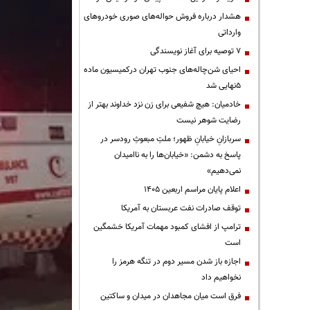
هشدار درباره فروش حواله‌های صوری خودروهای
وارداتی
۷ توصیه برای آغاز نویسندگی
احیای شن‌چاله‌های جنوب تهران درکمیسیون ماده
۵نهایی شد
خادمیان: هیچ شفیعی برای زن نزد خداوند بهتر از
رضایت شوهر نیست
سربازانِ خیابانِ ظهور؛ ملتِ مبعوثِ رودسر در
پاسخ به دشمن: «خیابان‌ها را به ناامیدان
نمی‌دهیم»
اعلام پایان مراسم اربعین ۱۴۰۵
توقف صادرات نفت عربستان به آمریکا
ترامپ از افشای کمبود مهمات آمریکا خشمگین
است
اجازه باز شدن مسیر دوم در تنگه هرمز را
نخواهیم داد
فرق است میان مجاهدان در میدان و ساکتین