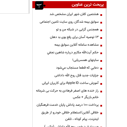
پربحث ترین عناوین
هشتمین کلان شهر ایران مشخص شد
سوابق بیمه شدگان روی سایت تامین اجتماعی
همجنس گرایی در شبکه من و تو
13 توصیه آسان برای رفع بوی بد دهان
مشاهده سامانه آنلاين سوابق بیمه
حكم آيت‌الله مكارم درباره شاهين نجفي
سایتهای همسریابی!
دعايي كه قطعا مستجاب مي‌شود
جزئیات جدید قتل روح الله داداشی
آموزش ساخت Apple ID برای کاربران ایرانی
راز خنده های اصغر فرهادی به حرکت بی شرمانه
خانم بازیگر + عکس
پرداخت ۱۰۰ درصد پاداش پایان خدمت فرهنگیان
خلافی آنلاین/استعلام خلافی خودرو از طریق
اینترنت، پیام کوتاه ، تلفن
جسدغرق درخون روح الله داداشی (عکس)