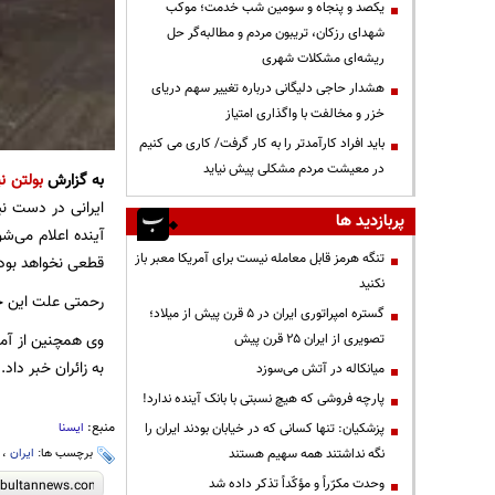
یکصد و پنجاه و سومین شب خدمت؛ موکب
شهدای رزکان، تریبون مردم و مطالبه‌گر حل
ریشه‌ای مشکلات شهری
هشدار حاجی دلیگانی درباره تغییر سهم دریای
خزر و مخالفت با واگذاری امتیاز
باید افراد کارآمدتر را به کار گرفت/ کاری می کنیم
در معیشت مردم مشکلی پیش نیاید
به گزارش
بولتن نی
ایرانی در دست ن
پربازدید ها
آینده اعلام می‌شو
تنگه هرمز قابل معامله نیست برای آمریکا معبر باز
قطعی نخواهد بود
نکنید
رحمتی علت این حا
گستره امپراتوری ایران در ۵ قرن پیش از میلاد؛
وی همچنین از آما
تصویری از ایران ۲۵ قرن پیش
به زائران خبر داد.
میانکاله در آتش می‌سوزد
پارچه فروشی که هیچ نسبتی با بانک آینده ندارد!
منبع:
پزشکیان: تنها کسانی که در خیابان بودند ایران را
ایسنا
نگه نداشتند همه سهیم هستند
برچسب ها:
ایران
،
وحدت مکرّراً و مؤکّداً تذکر داده شد