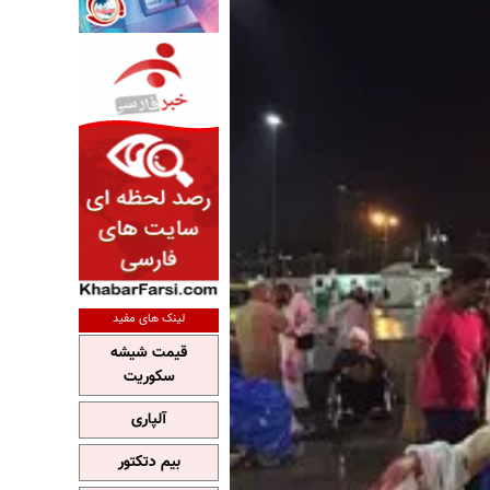
لینک های مفید
قیمت شیشه
سکوریت
آلپاری
بیم دتکتور