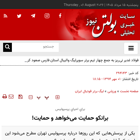
پنجشنبه ۱۵ مرداد ۱۴۰۵
|
Thursday , 06 August 2026
از
و
ته
فولاد غدیر نی‌ریز به جمع چهار تیم برتر سوپرلیگ والیبال استان فارس صعود کرد
ن
نو
کد خبر:
۲۹۴۱۴۳
تاریخ انتشار:
۰۱ مهر ۱۳۹۴ - ۱۸:۱۵
صفحه نخست
»
ورزشی
»
لیگ برتر فوتبال ایران
‍‍‍ پ
پ
براي احياي پرسپوليس
برانکو حمایت می‌خواهد و حمایت!
یکی از پرسش‌هایی که این روزها درباره پرسپولیس تهران مطرح می‌شود این