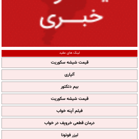
لینک های مفید
قیمت شیشه سکوریت
آلپاری
بیم دتکتور
قیمت شیشه سکوریت
فیلم آپنه خواب
درمان قطعی خروپف در خواب
لیزر فوتونا