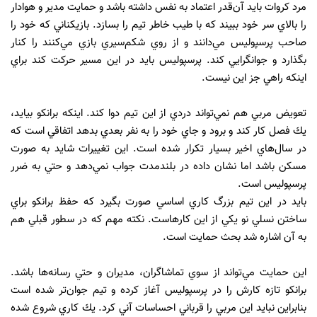
مرد كروات بايد آن‌قدر اعتماد به نفس داشته باشد و حمايت مدير و هوادار
را بالاي سر خود ببيند كه با طيب خاطر تيم را بسازد. بازيكناني كه خود را
صاحب پرسپوليس مي‌دانند و از روي شكم‌سيري بازي مي‌كنند را كنار
بگذارد و جوانگرايي كند. پرسپوليس بايد در اين مسير حركت كند براي
اينكه راهي جز اين نيست.
تعويض مربي هم نمي‌تواند دردي از اين تيم دوا كند. اينكه برانكو بيايد،
يك فصل كار كند و برود و جاي خود را به نفر بعدي بدهد اتفاقي است كه
در سال‌هاي اخير بسيار تكرار شده است. اين تغييرات شايد به صورت
مسكن باشد اما نشان داده در بلندمدت جواب نمي‌دهد و حتي به ضرر
پرسپوليس است.
بايد در اين تيم بزرگ كاري اساسي صورت بگيرد كه حفظ برانكو براي
ساختن نسلي نو يكي از اين كارهاست. نكته مهم كه در سطور قبلي هم
به آن اشاره شد بحث حمايت است.
اين حمايت مي‌تواند از سوي تماشاگران، مديران و حتي رسانه‌ها باشد.
برانكو تازه كارش را در پرسپوليس آغاز كرده و تيم جوان‌تر شده است
بنابراين نبايد اين مربي را قرباني احساسات آني كرد. يك كاري شروع شده