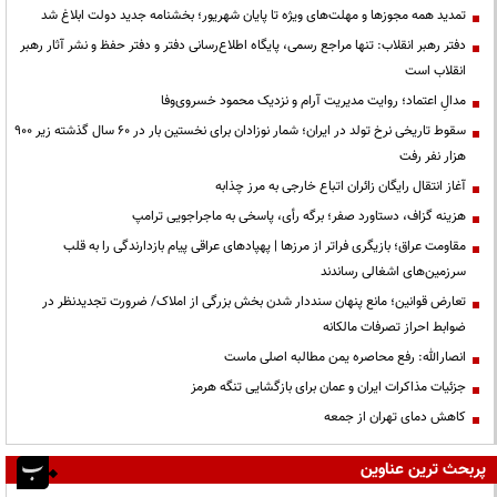
تمدید همه مجوزها و مهلت‌های ویژه تا پایان شهریور؛ بخشنامه جدید دولت ابلاغ شد
دفتر رهبر انقلاب: تنها مراجع رسمی، پایگاه اطلاع‌رسانی دفتر و دفتر حفظ و نشر آثار رهبر
انقلاب است
مدالِ اعتماد؛ روایت مدیریت آرام و نزدیک محمود خسروی‌وفا
سقوط تاریخی نرخ تولد در ایران؛ شمار نوزادان برای نخستین بار در ۶۰ سال گذشته زیر ۹۰۰
هزار نفر رفت
آغاز انتقال رایگان زائران اتباع خارجی به مرز چذابه
هزینه گزاف، دستاورد صفر؛ برگه رأی، پاسخی به ماجراجویی ترامپ
مقاومت عراق؛ بازیگری فراتر از مرزها | پهپادهای عراقی پیام بازدارندگی را به قلب
سرزمین‌های اشغالی رساندند
تعارض قوانین؛ مانع پنهان سنددار شدن بخش بزرگی از املاک/ ضرورت تجدیدنظر در
ضوابط احراز تصرفات مالکانه
انصارالله: رفع محاصره یمن مطالبه اصلی ماست
جزئیات مذاکرات ایران و عمان برای بازگشایی تنگه هرمز
کاهش دمای تهران از جمعه
پربحث ترین عناوین