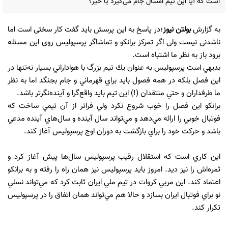
است که آیا این تیم امسال جام می‌گیرد یا خیر؟
به گزارش
بولتن نیوز
؛در پاسخ به این پرسش باید گفت کار سختی است اما
ناشدنی نیست ولی اگر تمرکز برانکو و تماشاگر پرسپولیس روی این مسئله
برود باز به نظر ما اشتباه است.
بديهي است پرسپوليس به عنوان يك تيم بزرگ با هواداراني بسيار نه‌تنها در
اين فصل بلكه در همه فصول بايد براي قهرماني و جام بجنگد اما به نظر
ما طرفداران و حتي منتقدان (!) اين تيم بايد واقع‌گرا و آينده‌نگرتر باشد.
برانكو اين فصل را خوب شروع نكرد ولي فراتر از آن تيمي ساخت كه
فوتبال خوبي را ارائه مي‌دهد و مي‌تواند سال آينده و سال‌هاي آينده مدعي
باشد و حركت خود را براي بازگشت به دوران اوج پرسپوليس آغاز كند.
اين كاري است كه استقلال رقيب پرسپوليس سال‌ها پيش آغاز كرد و
ثمره‌اش را نيز ديد. امروز بايد پرسپوليس نيز همان راه را رفته و به برانكو
اعتماد كند. اين مربي كروات در تيم ملي ايران ثابت كرد كه مي‌تواند نسلي
نو براي فوتبال ايران بسازد و حالا هم مي‌تواند همان اتفاق را در پرسپوليس
تكرار كند.