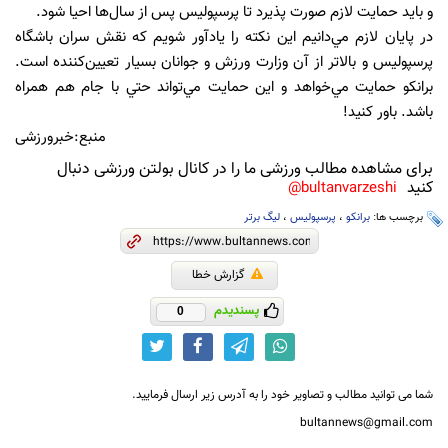
و بايد حمايت لازم صورت پذيرد تا پرسپوليس پس از سال‌ها احيا شود.
در پايان لازم مي‌دانيم اين نكته را يادآور شويم كه نقش سران باشگاه
پرسپوليس و بالاتر از آن وزارت ورزش و جوانان بسيار تعيين‌كننده است.
برانكو حمايت مي‌خواهد و اين حمايت مي‌تواند حتي با جام هم همراه
باشد. باور كنيد!
منبع:خبرورزشی
برای مشاهده مطالب ورزشی ما را در کانال بولتن ورزشی دنبال
کنید
bultanvarzeshi@
برچسب ها:
برانکو
،
پرسپولیس
،
لیگ برتر
گزارش خطا
پسندیدم
0
شما می توانید مطالب و تصاویر خود را به آدرس زیر ارسال فرمایید.
bultannews@gmail.com