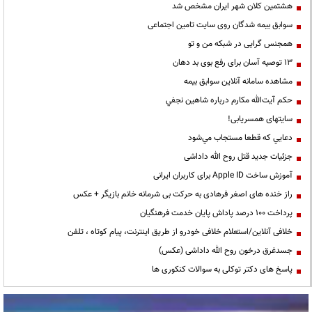
هشتمین کلان شهر ایران مشخص شد
سوابق بیمه شدگان روی سایت تامین اجتماعی
همجنس گرایی در شبکه من و تو
13 توصیه آسان برای رفع بوی بد دهان
مشاهده سامانه آنلاين سوابق بیمه
حكم آيت‌الله مكارم درباره شاهين نجفي
سایتهای همسریابی!
دعايي كه قطعا مستجاب مي‌شود
جزئیات جدید قتل روح الله داداشی
آموزش ساخت Apple ID برای کاربران ایرانی
راز خنده های اصغر فرهادی به حرکت بی شرمانه خانم بازیگر + عکس
پرداخت ۱۰۰ درصد پاداش پایان خدمت فرهنگیان
خلافی آنلاین/استعلام خلافی خودرو از طریق اینترنت، پیام کوتاه ، تلفن
جسدغرق درخون روح الله داداشی (عکس)
پاسخ های دکتر توکلی به سوالات کنکوری ها