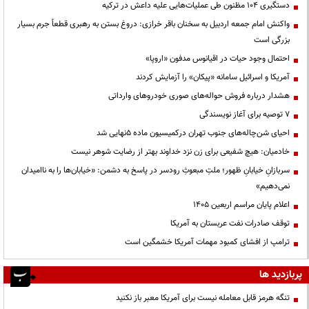
دستگیری ۱۰۴ مظنون طی عملیات‌هایی علیه داعش در ترکیه
واکنش امام جمعه اردبیل به سخنان باقر خرازی: دروغ بستن به رهبری قطعاً جرم بسیار
بزرگی است
احتمال وجود حیات در اقیانوس مدفون «اروپا»
آمریکا و اسرائیل سامانه «پیکان» را آزمایش کردند
هشدار درباره فروش حواله‌های صوری خودروهای وارداتی
۷ توصیه برای آغاز نویسندگی
احیای شن‌چاله‌های جنوب تهران درکمیسیون ماده ۵نهایی شد
خادمیان: هیچ شفیعی برای زن نزد خداوند بهتر از رضایت شوهر نیست
سربازانِ خیابانِ ظهور؛ ملتِ مبعوثِ رودسر در پاسخ به دشمن: «خیابان‌ها را به ناامیدان
نمی‌دهیم»
اعلام پایان مراسم اربعین ۱۴۰۵
توقف صادرات نفت عربستان به آمریکا
ترامپ از افشای کمبود مهمات آمریکا خشمگین است
پربازدید ها
تنگه هرمز قابل معامله نیست برای آمریکا معبر باز نکنید