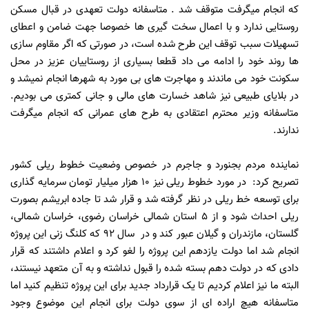
که انجام میگرفت متوقف شد . متاسفانه دولت تعهدی در قبال مسکن
روستایی ندارد و با اعمال سخت گیری ها خصوصا جهت ضامن و اعطای
تسهیلات سبب توقف این طرح شده است، در صورتی که اگر مقاوم سازی
ها روند خود را ادامه می داد قطعا بسیاری از روستاییان عزیز در محل
سکونت خود می ماندند و مهاجرت های بی مورد به شهرها انجام نمیشد و
در بلایای طبیعی نیز شاهد خسارت های مالی و جانی کمتری می بودیم.
متاسفانه وزیر محترم اعتقادی به طرح های عمرانی که انجام میگرفت
ندارند.
نماینده مردم بجنورد و جاجرم در خصوص وضعیت خطوط ریلی کشور
تصریح کرد: در مورد خطوط ریلی نیز 10 هزار میلیار تومان سرمایه گذاری
برای توسعه خط ریلی در نظر گرفته شد و قرار شد تا جاده ابریشم بصورت
ریلی احداث شود و از 5 استان شمالی خراسان رضوی، خراسان شمالی،
گلستان، مازندران و گیلان عبور کند و در سال 92 که کلنگ زنی این پروژه
انجام شد اما دولت یازدهم این پروژه را لغو کرد و اعلام داشتند که قرار
دادی که در دولت دهم بسته شده را قبول نداشته و به آن متعهد نیستند،
البته ما نیز اعلام کردیم تا یک قرارداد جدید برای این پروژه تنظیم کنید اما
متاسفانه هیچ اراده ای از سوی دولت برای انجام این موضوع وجود