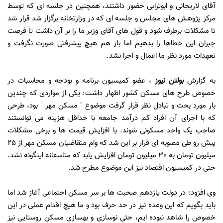
آقای لاریجانی و ابوترابی حضور داشتند، همچنین در جلسه ای که توسط
مرکز پژوهش های مجلس و جلسه ای که در وزارتخانه برگزار شد قرار شد
تا مشکلات برطرف شود و قول های آقای وزیر ما را بر آن داشت تا فرصت
جبران این خطاها را بدهیم اما باز هم هیچ پیشرفتی صورت نگرفت و
تعهدات مورد نظر ما اعمال و اجرا نشد.
به گزارش
بولتن نیوز
،
عضو کمیسیون برنامه و بودجه و محاسبات در
خصوص طرح های مسکن کشور اظهار داشت: یکی از مواردی که چندین
بار مورد بحث و تبادل نظر قرار گرفت موضوع " مسکن مهر " بود، طرحی
که با اجرای آن افراد کم درآمد جامعه با حداقل هزینه می توانستند
صاحب یک واحد مسکونی شوند. با افزایش قیمت ها و برخی مشکلات
پیش رو طی مصوبه ای قرار بر این شد که وام متقاضیان مسکن مهر از 25
میلیون تومان به 30 میلیون تومان افزایش یابد که متاسفانه اینگونه نشد.
حتی در کمیسیون اقتصاد نیز این موضوع مطرح شد.
وی افزود: در دولت یازدهم صحبت ها بر سر مسکن اجتماعی آغاز شد اما
باید بگویم که این وعده نیز در حد حرف بود و ما هیچ اقدام عملی در این
خصوص را شاهد نبوده ایم، حتی نوسازی و بهسازی مسکن روستایی نیز