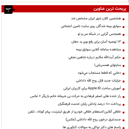
پربحث ترین عناوین
هشتمین کلان شهر ایران مشخص شد
سوابق بیمه شدگان روی سایت تامین اجتماعی
همجنس گرایی در شبکه من و تو
13 توصیه آسان برای رفع بوی بد دهان
مشاهده سامانه آنلاين سوابق بیمه
حكم آيت‌الله مكارم درباره شاهين نجفي
سایتهای همسریابی!
دعايي كه قطعا مستجاب مي‌شود
جزئیات جدید قتل روح الله داداشی
آموزش ساخت Apple ID برای کاربران ایرانی
راز خنده های اصغر فرهادی به حرکت بی شرمانه خانم بازیگر + عکس
پرداخت ۱۰۰ درصد پاداش پایان خدمت فرهنگیان
خلافی آنلاین/استعلام خلافی خودرو از طریق اینترنت، پیام کوتاه ، تلفن
جسدغرق درخون روح الله داداشی (عکس)
پاسخ های دکتر توکلی به سوالات کنکوری ها