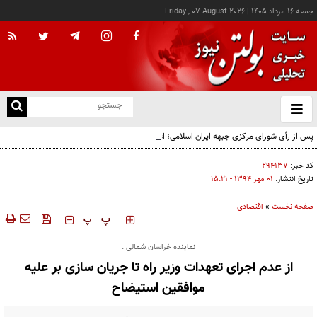
جمعه ۱۶ مرداد ۱۴۰۵
|
Friday , 07 August 2026
از
و
ته
پس از رأی شورای مرکزی جبهه ایران اسلامی؛ اعضای حقیقی و حقوقی دفتر سیاسی مشخص
ن
شدند
نو
کد خبر:
۲۹۴۱۳۷
تاریخ انتشار:
۰۱ مهر ۱۳۹۴ - ۱۵:۲۱
صفحه نخست
»
اقتصادی
‍‍‍ پ
پ
نماینده خراسان شمالی :
از عدم اجرای تعهدات وزیر راه تا جریان سازی بر علیه
موافقین استیضاح