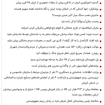
گستره امپراتوری ایران در ۵ قرن پیش از میلاد؛ تصویری از ایران ۲۵ قرن پیش
پزشکیان: تنها کسانی که در خیابان بودند ایران را نگه نداشتند همه سهیم هستند
ماجرای نصب سنگ مزار اکبر عبدی چیست؟
وحدت مکرّراً و مؤکّداً تذکر داده شد
بحران اینفانتینو؛ از طرح جنجالی تا اتهام باج‌خواهی و قربانی کردن اسپانیا
دست نزنید؛ لمس نوزاد حیات وحش می‌تواند منجر به رد شدنشان توسط مادرشان شود
باید افراد کارآمدتر را به کار گرفت/ کاری می کنیم در معیشت مردم مشکلی پیش نیاید
موکب شهدای رزکان؛ ۱۵۲ شب همدلی، خدمت و میزبانی از مردم ولایت‌مدار شهریار
رویترز: هشدار صریح ایران خطر شروع جنگ را متوقف کرد
پل شهرستان پل‌سفید پس از ۲۵ سال به مرحله بهره‌برداری رسید
پیامدهای کنوانسیون خزر از واگذاری بحرین هم زیان‌بارتر است
وزارت اطلاعات: شناسایی و دستگیری ۲۱ نفر از مزدوران مرتبط با سازمان جاسوسی و
تروریستی رژیم صهیونیستی و بازداشت ۴ نفر از اعضای باندهای مسلح شرارت و اغتشاش
در استان کرمان
معامله بیش از ۴۱۳ هزار تن کالا در بازار فیزیکی بورس کالا / حراج باز و پتروشیمی پیشران
ارزش معاملات روز شدند
شکنجه رئیس بیمارستان کمال عدوان غزه در زندان رژیم صهیونیستی