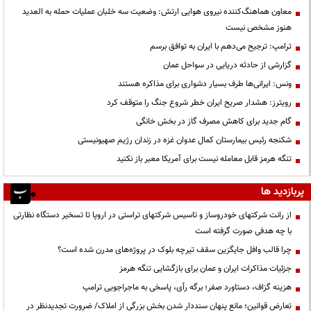
معاون هماهنگ‌کننده نیروی هوایی ارتش: وضعیت سه خلبان عملیات حمله به العدید
هنوز مشخص نیست
ترامپ: ترجیح می‌دهم با ایران به توافق برسم
گزارشی از حادثه دریایی در سواحل عمان
ونس: ایرانی‌ها طرف بسیار دشواری برای مذاکره هستند
رویترز: هشدار صریح ایران خطر شروع جنگ را متوقف کرد
گام جدید برای کاهش مصرف گاز در بخش خانگی
شکنجه رئیس بیمارستان کمال عدوان غزه در زندان رژیم صهیونیستی
تنگه هرمز قابل معامله نیست برای آمریکا معبر باز نکنید
پربازدید ها
از رانت‌ شرکتهای خودروساز و تاسیس شرکتهای تراستی در اروپا تا تسخیر دستگاه نظارتی
با چه هدفی صورت گرفته است
چرا قالب وافل جایگزین سقف تیرچه بلوک در پروژه‌های مدرن شده است؟
جزئیات مذاکرات ایران و عمان برای بازگشایی تنگه هرمز
هزینه گزاف، دستاورد صفر؛ برگه رأی، پاسخی به ماجراجویی ترامپ
تعارض قوانین؛ مانع پنهان سنددار شدن بخش بزرگی از املاک/ ضرورت تجدیدنظر در