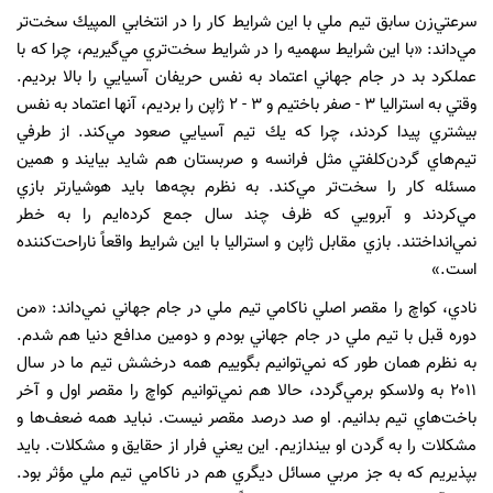
سرعتي‌زن سابق تيم ‌ملي با اين شرايط كار را در انتخابي المپيك سخت‌تر
مي‌داند: «با اين شرايط سهميه را در شرايط سخت‌تري مي‌گيريم، چرا كه با
عملكرد بد در جام ‌جهاني‌ اعتماد به نفس حريفان آسيايي را بالا برديم.
وقتي به استراليا ۳ - صفر باختيم و ۳ - ۲ ژاپن را برديم، آنها اعتماد به نفس
بيشتري پيدا كردند، چرا كه يك تيم آسيايي صعود مي‌كند. از طرفي
تيم‌هاي گردن‌كلفتي مثل فرانسه و صربستان هم شايد بيايند و همين
مسئله كار را سخت‌تر مي‌كند. به نظرم بچه‌ها بايد هوشيارتر بازي
مي‌كردند و آبرويي كه ظرف چند سال جمع كرده‌ايم را به خطر
نمي‌انداختند. بازي مقابل ژاپن و استراليا با اين شرايط واقعاً ناراحت‌كننده
است.»
نادي، كواچ را مقصر اصلي ناكامي تيم‌ ملي در جام ‌جهاني‌ نمي‌داند: «من
دوره قبل با تيم ‌ملي در جام ‌جهاني‌ بودم و دومين مدافع دنيا هم شدم.
به نظرم همان ‌طور كه نمي‌توانيم بگوييم همه درخشش تيم ما در سال
۲۰۱۱ به ولاسكو برمي‌گردد، حالا هم نمي‌توانيم كواچ را مقصر اول و آخر
باخت‌هاي تيم بدانيم. او صد درصد مقصر نيست. نبايد همه ضعف‌ها و
مشكلات را به گردن او بيندازيم. اين يعني فرار از حقايق و مشكلات. بايد
بپذيريم كه به جز مربي مسائل ديگري هم در ناكامي تيم ‌ملي مؤثر بود.