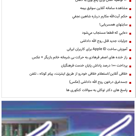
مشاهده سامانه آنلاين سوابق بیمه
حكم آيت‌الله مكارم درباره شاهين نجفي
سایتهای همسریابی!
دعايي كه قطعا مستجاب مي‌شود
جزئیات جدید قتل روح الله داداشی
آموزش ساخت Apple ID برای کاربران ایرانی
راز خنده های اصغر فرهادی به حرکت بی شرمانه خانم بازیگر + عکس
پرداخت ۱۰۰ درصد پاداش پایان خدمت فرهنگیان
خلافی آنلاین/استعلام خلافی خودرو از طریق اینترنت، پیام کوتاه ، تلفن
جسدغرق درخون روح الله داداشی (عکس)
پاسخ های دکتر توکلی به سوالات کنکوری ها