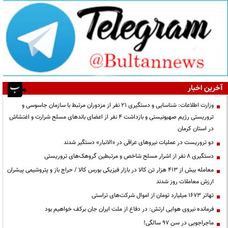
آخرین اخبار
وزارت اطلاعات: شناسایی و دستگیری ۲۱ نفر از مزدوران مرتبط با سازمان جاسوسی و
تروریستی رژیم صهیونیستی و بازداشت ۴ نفر از اعضای باندهای مسلح شرارت و اغتشاش
در استان کرمان
دو تروریست در عملیات نیروهای عراقی در «الانبار» دستگیر شدند
دستگیری ۸ نفر از اشرار مسلح شاخص و مرتبطین گروهک‌های تروریستی
معامله بیش از ۴۱۳ هزار تن کالا در بازار فیزیکی بورس کالا / حراج باز و پتروشیمی پیشران
ارزش معاملات روز شدند
تهاتر ۱۶۷۳ میلیارد تومان از اموال شرکت‌های تراستی
فرمانده نیروی هوایی ارتش: در دفاع از ملت ایران جان برکف خواهیم بود
ماجراجویی در سن ۹۷ سالگی!