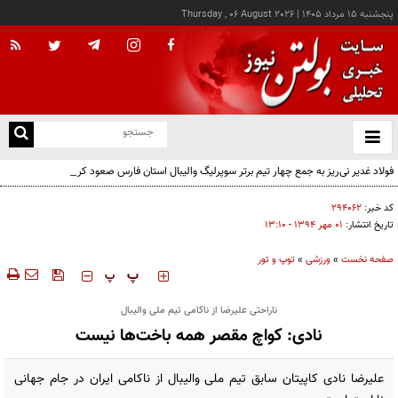
پنجشنبه ۱۵ مرداد ۱۴۰۵
|
Thursday , 06 August 2026
از
و
ته
فولاد غدیر نی‌ریز به جمع چهار تیم برتر سوپرلیگ والیبال استان فارس صعود کرد
ن
نو
کد خبر:
۲۹۴۰۶۲
تاریخ انتشار:
۰۱ مهر ۱۳۹۴ - ۱۳:۱۰
صفحه نخست
»
ورزشی
»
توپ و تور
‍‍‍ پ
پ
ناراحتی علیرضا از ناکامی تیم ملی والیبال
نادی: کواچ مقصر همه باخت‌ها نیست
علیرضا نادی کاپیتان سابق تیم ‌ملی والیبال از ناکامی ایران در جام ‌جهانی‌