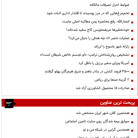
ضوابط احراز تصرفات مالکانه
تخم‌مرغ‌هایی که در مرز پوسیدند تا اقتدار اداری اثبات شود
انصارالله: رفع محاصره یمن مطالبه اصلی ماست
خودتحقیرها عریضه‌نویس کاخ سفید شده‌اند!
عملیات «نصر ۷» چه هدفی را دنبال می‌کرد؟
زلزله شهر یاسوج را لرزاند
تشخیص روان‌شناختی ترامپ: «او تجسم خالص شیطان است!»
آمریکا ویزای سفیر برزیل را باطل کرد
۴۵۰۰ فروند کشتی در بنادر باهنر و شرق هرمزگان پهلو گرفتند
۲ گزینه صنعا برای ریاض
صادرات ۱۵ محصول کشاورزی آزاد شد
پربحث ترین عناوین
هشتمین کلان شهر ایران مشخص شد
سوابق بیمه شدگان روی سایت تامین اجتماعی
همجنس گرایی در شبکه من و تو
13 توصیه آسان برای رفع بوی بد دهان