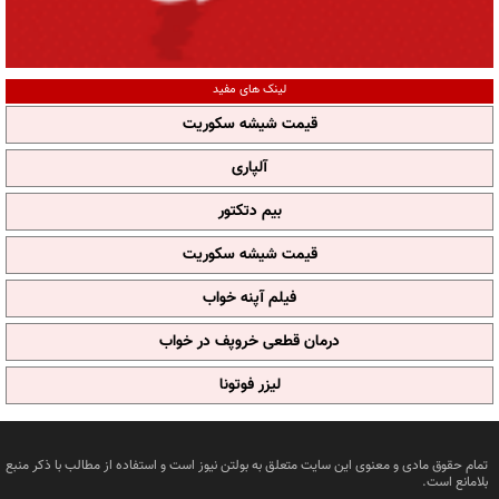
لینک های مفید
قیمت شیشه سکوریت
آلپاری
بیم دتکتور
قیمت شیشه سکوریت
فیلم آپنه خواب
درمان قطعی خروپف در خواب
لیزر فوتونا
تمام حقوق مادی و معنوی این سایت متعلق به بولتن نیوز است و استفاده از مطالب با ذکر منبع
بلامانع است.