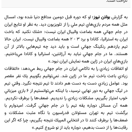
ناراحت است.
به گزارش
بولتن نیوز
؛ او كه دوره قبل دومين مدافع دنيا شده بود، امسال
مثل همه مردم بازي‌هاي تيم ‌ملي را از تلويزيون ديد. به نظر او نتايج ايران
در جام جهاني‌ همه بضاعت واليبال ايران نيست: «شك نكنيد كه باخت
ايران به استراليا، كانادا و برد ۳ - ۲ همه بضاعت واليبال نيست. ايران حالا
تيم يازدهم رنكينگ جهاني است و بايد ديد چه تيم‌هايي بالاتر از آن
هستند. ما در جام‌ جهاني‌ نبايد به آرژانتين، استراليا و كانادا مي‌باختيم.
بازي‌هاي ايران در ژاپن همه نمايش ايران نبود.»
او اتفاقات زيادي را به ناكامي ايران در جام‌ جهاني‌ ربط مي‌دهد: «اتفاقات
زيادي باعث باخت تيم ما در ژاپن شد. نمي‌توانيم بگوييم يك نفر مقصر
بود. عوامل زيادي دست به‌ دست هم دادند تا تيم نتيجه نگيرد. وقتي تيم
در ليگ جهاني به دور نهايي نرسيد، با اينكه مي‌توانستيم از ۶ بازي ميزباني
خوب امتياز بگيريم، مشكلات زيادي را نديديم. ضعف‌ها را برطرف نكرديم.
همه آن مسائل دوباره يقه تيم را در جام ‌جهاني‌ گرفت. اميدوارم با
برگشت تيم به تهران مسئولان فدراسيون با نگاه مثبت مشكلات و
ضعف‌ها را برطرف كنند تا در انتخابي المپيك نتيجه بگيريم، چرا كه اگر اين
رقابت‌ها را از دست بدهيم، دوباره بايد از نو شروع كنيم.»