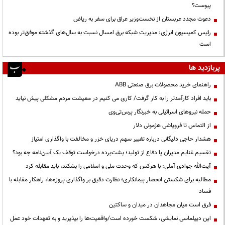
پیوست؟
دعوت مجدد عربستان از نخست‌وزیر عراق برای سفر به ریاض
رئیس کمیسیون انرژی: مدیریت شبکه برق امسال نسبت به سال‌های گذشته موفق‌تر بوده
است
پربازدید ها
راهنمای خرید محصولات برق صنعتی ABB
باید افراد کارآمدتر را به کار گرفت/ کاری می کنیم در معیشت مردم مشکلی پیش نیاید
حمله نیروهای اسرائیلی به خبرنگار پرس‌تی‌وی
از التماس تا فروپاشی هژمونی دلار
هشدار حاجی دلیگانی درباره تغییر سهم دریای خزر و مخالفت با واگذاری امتیاز
تقسیم غنایم مدیران یا دفاع از تولید؛ پشت‌پرده درخواست توقف یک آیین‌نامه چه بود؟
آیت‌الله جوادی آملی: با هرکس که وحدت ملی و اسلامی را بشکند، باید مقابله کرد
مطالبه برای شکستن انحصار پیمانکاری؛ نظارت دقیق بر واگذاری پروژه‌ها، راهکار مقابله با
فساد
فرق است میان مجاهدان در میدان و ساکتین
این دیپلماسی نمایشی، شکست خورده است/واقعیت‌ها را بپذیرید و به تعهدات خود عمل