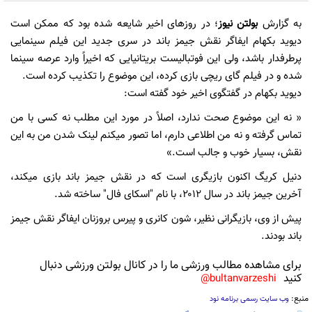
به گزارش
بولتن نیوز
؛ در روزهای اخیر شایعه شده بود که ممکن است
دیوید بکهام ایفاگر نقش جیمز باند در سری جدید این فیلم سینمایی
پرطرفدار باشد، ولی این فوتبالیست بریتانیایی که اخیراً وارد عرصه سینما
شده و در فیلم گای ریچی بازی کرده، این موضوع را تکذیب کرده است.
دیوید بکهام در گفتگوی اخیر خود گفته است:
« نه این موضوع صحت ندارد، اصلاً در مورد این مطلب نه کسی با من
تماس گرفته و نه من اطلاعی دارم، اما تصور میکنم لینک شدن من به این
نقش، بسیار خوب و جالب است.»
دنیل کریگ اکنون بازیگری است که در نقش جیمز باند بازی میکند،
آخرین جیمز باند در سال ۲۰۱۲، با نام "اسکای فال" ساخته شد.
پیش از وی، بازیگرانی نظیر، شون کانری و پیرس بروزنان ایفاگر نقش جیمز
باند بودند.
برای مشاهده مطالب ورزشی ما را در کانال بولتن ورزشی دنبال
کنید
bultanvarzeshi@
منبع:
وب سایت رسمی برنامه نود