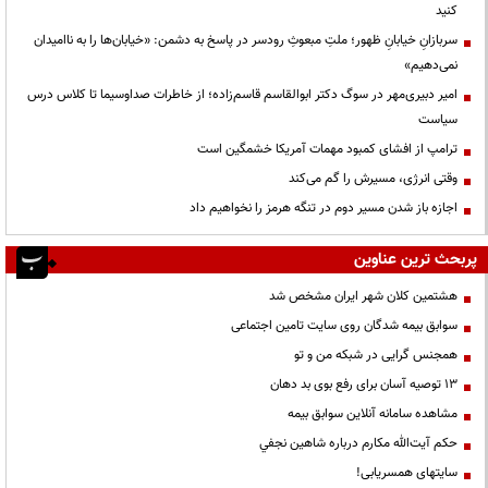
کنید
سربازانِ خیابانِ ظهور؛ ملتِ مبعوثِ رودسر در پاسخ به دشمن: «خیابان‌ها را به ناامیدان
نمی‌دهیم»
امیر دبیری‌مهر در سوگ دکتر ابوالقاسم قاسم‌زاده؛ از خاطرات صداوسیما تا کلاس درس
سیاست
ترامپ از افشای کمبود مهمات آمریکا خشمگین است
وقتی انرژی، مسیرش را گم می‌کند
اجازه باز شدن مسیر دوم در تنگه هرمز را نخواهیم داد
پربحث ترین عناوین
هشتمین کلان شهر ایران مشخص شد
سوابق بیمه شدگان روی سایت تامین اجتماعی
همجنس گرایی در شبکه من و تو
13 توصیه آسان برای رفع بوی بد دهان
مشاهده سامانه آنلاين سوابق بیمه
حكم آيت‌الله مكارم درباره شاهين نجفي
سایتهای همسریابی!