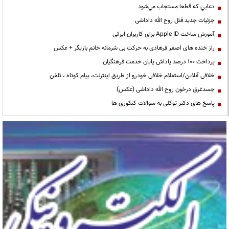
دعايي كه قطعا مستجاب مي‌شود
جزئیات جدید قتل روح الله داداشی
آموزش ساخت Apple ID برای کاربران ایرانی
راز خنده های اصغر فرهادی به حرکت بی شرمانه خانم بازیگر + عکس
پرداخت ۱۰۰ درصد پاداش پایان خدمت فرهنگیان
خلافی آنلاین/استعلام خلافی خودرو از طریق اینترنت، پیام کوتاه ، تلفن
جسدغرق درخون روح الله داداشی (عکس)
پاسخ های دکتر توکلی به سوالات کنکوری ها