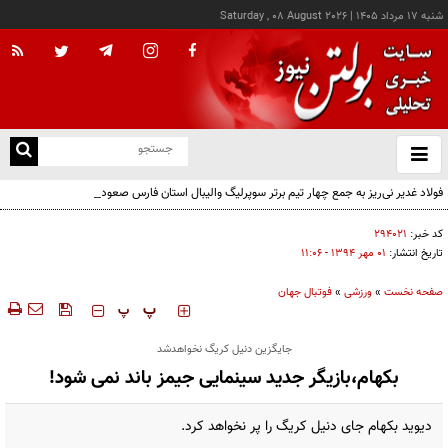
شنبه ۱۷ مرداد ۱۴۰۵
|
Saturday , 08 August 2026
از
و
ته
فولاد غدیر نی‌ریز به جمع چهار تیم برتر سوپرلیگ والیبال استان فارس صعود کرد
ن
نو
کد خبر:
۲۹۴۰۲۱
تاریخ انتشار:
۰۱ مهر ۱۳۹۴ - ۱۱:۰۶
صفحه نخست
»
ورزشی
»
فوتبال جهان
‍‍‍ پ
پ
جایگزین دنیل کریگ نخواهدشد
بکهام،بازیگر جدید سینمایی جیمز باند نمی شود!
دیوید بکهام جای دنیل کریگ را پر نخواهد کرد.