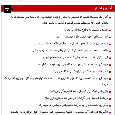
آخرین اخبار
آغاز یک سلسله‌کلیپ ۱۰ قسمتی با محور «جهاد اقتصادی»؛ از ریشه‌یابی مشکلات تا
راهکارهایی که می‌تواند مسیر اقتصاد کشور را تغییر دهد
هشدار نسبت به وقوع تندباد در تهران
آغاز ثبت‌نام آزمون ارشد علوم پزشکی از امروز
شواهد پژوهشی از وجود فسفر در بمباران «لامرد» حکایت دارد
خاصیت عجیب رژیم اشغالگر قدس از زبان دیپلمات سازمان ملل
ابراز نگرانی نسبت به افزایش غلط‌ها در نوشته‌های شهری
جهانگیر: محمدباقر خرازی به دادگاه ویژه روحانیت احضار شد
آغاز ساخت پناهگاه و پارکینگ -پناهگاه در پایتخت
ریمـدان در آستانه بحران؛ ۳ هزار کامیون قفل، صف ۵۰ کیلومتری و گاز مایع زیر آفتاب ۵۰
درجه!
بازی‌های لیگ برتر فوتبال با تماشاگر برگزار می‌شود
دریاچه ارومیه جان گرفت؛ افزایش ۷۸ سانتی‌متری تراز
برگزاری نشست وزرای خارجه کشورهای بریکس در نیویورک
«آمریکا ذرّه ذرّه آب میشود»؛ چگونه پیشبینی رهبر شهید از افول ابرقدرت به حقیقت