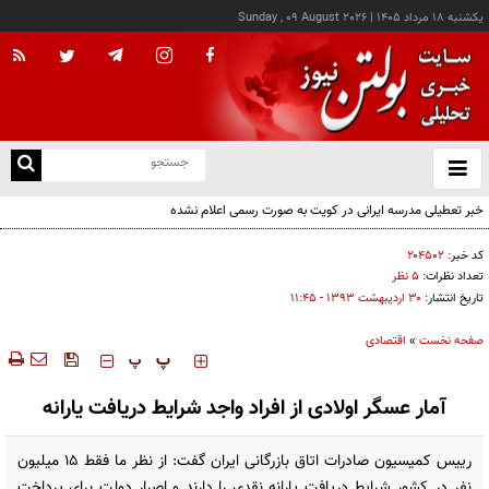
يکشنبه ۱۸ مرداد ۱۴۰۵
|
Sunday , 09 August 2026
از
و
ته
خبر تعطیلی مدرسه ایرانی در کویت به صورت رسمی اعلام نشده
ن
نو
کد خبر:
۲۰۴۵۰۲
تعداد نظرات:
۵ نظر
تاریخ انتشار:
۳۰ ارديبهشت ۱۳۹۳ - ۱۱:۴۵
صفحه نخست
»
اقتصادی
‍‍‍ پ
پ
آمار عسگر اولادی از افراد واجد شرایط دریافت یارانه
رییس کمیسیون صادرات اتاق بازرگانی ایران گفت: از نظر ما فقط 15 میلیون
نفر در کشور شرایط دریافت یارانه نقدی را دارند و اصرار دولت برای پرداخت