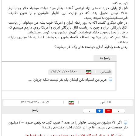
ترسیم کنه.
قبل از پایان دوره احمدی نژاد ایشون گفتند: بنظر میاد دولت میخواد دلار رو با نرخ
3000 تومن تحویل بده. که در نهایت این اظهار نظرشون و یا تعین تکلیف
غیرمستقیمشون به نتیجه رسید.
در جای دیگری گفتند اگه یه روز رابطه ایران و آمریکا خوب بشه من میخوام از ریاست
اتاق بازرگانی ایران و چین به ریاست اتاق بازرگانی ایران و آمریکا بروم. داریم میبینیم که
برخی از رجال بخوبی دارند فرمایشات گهربار ایشون رو به کرسی مینشونند.
حالا هم که برای پیشبرد اهداف اقتصادیشون میخواهند فقط به 15 میلیون یارانه
بدهند.
یعنی همه رادارند فدای خواسته های یک نفر میشوند؟
پاسخ ها
ناشناس
|
|
۱۶:۰۰ - ۱۳۹۳/۰۲/۳۰
عزیز من اشتباه نکن ایشان یک نفر نیست بلکه جریان ....
ناشناس
|
|
۱۸:۰۷ - ۱۳۹۳/۰۲/۳۰
پاسخ
0
0
اگر 73 میلیون سرپرست خانوار را در عدد 4 ضرب کنید به رقمی حدود 300 میلیون
نفر جمعیت می رسیم. آقا چرا در انتشار اخبار دقت نمی کنید؟!
کل ثبت نام کنندگان 73 میلیون بوده اند و نه سرپرستان خانوارها