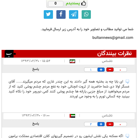
پسندیدم
0
شما می توانید مطالب و تصاویر خود را به آدرس زیر ارسال فرمایید.
bultannews@gmail.com
نظرات بینندگان
انتشار یافته:
۵
ناشناس
|
|
۱۵:۵۴ - ۱۳۹۳/۰۲/۳۰
در انتظار بررسی:
پاسخ
1
0
غیر قابل انتشار:
۱
ای بابا چه بد بختیه همه گیر دادند به این چندر غازی که مردم میگیرند..... آقای
عسگر اولا دی شما حاضرید از ثروت انچنانی خود به نفع مردم چشم پوشی کنید که از
مردم میخواهید از مبلغ جزیی یارانه ها چشم پوشی کنند کمی دوروبر خود را نکاه کنید
ببینید چه کسانی تورم را به وجود می اوردند
ناشناس
|
|
۱۶:۰۰ - ۱۳۹۳/۰۲/۳۰
پاسخ
2
0
اگه ممکنه یکی نقش ایشون رو در تصمیم گیریهای کلان اقتصادی مملکت برامون