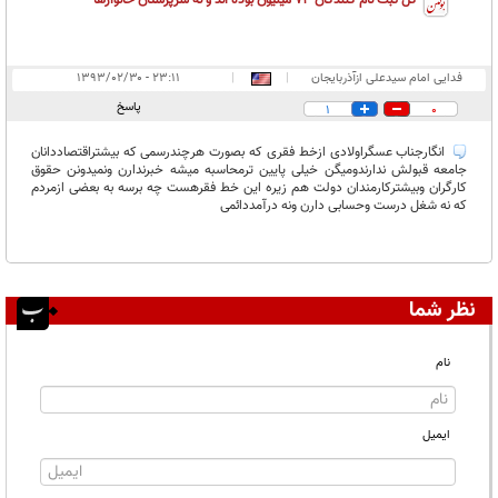
فدایی امام سیدعلی ازآذربایجان
|
|
۲۳:۱۱ - ۱۳۹۳/۰۲/۳۰
پاسخ
1
0
انگارجناب عسگراولادی ازخط فقری که بصورت هرچندرسمی که بیشتراقتصاددانان
جامعه قبولش ندارندومیگن خیلی پایین ترمحاسبه میشه خبرندارن ونمیدونن حقوق
کارگران وبیشترکارمندان دولت هم زیره این خط فقرهست چه برسه به بعضی ازمردم
که نه شغل درست وحسابی دارن ونه درآمددائمی
نظر شما
نام
ایمیل