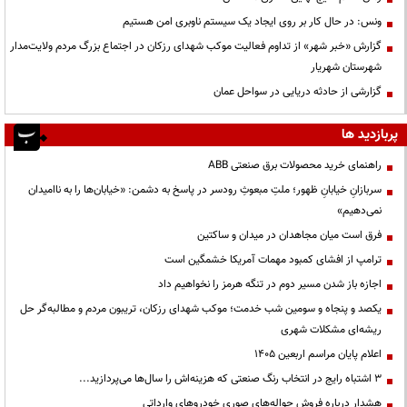
ونس: در حال کار بر روی ایجاد یک سیستم ناوبری امن هستیم
گزارش «خبر شهر» از تداوم فعالیت موکب شهدای رزکان در اجتماع بزرگ مردم ولایت‌مدار
شهرستان شهریار
گزارشی از حادثه دریایی در سواحل عمان
پربازدید ها
راهنمای خرید محصولات برق صنعتی ABB
سربازانِ خیابانِ ظهور؛ ملتِ مبعوثِ رودسر در پاسخ به دشمن: «خیابان‌ها را به ناامیدان
نمی‌دهیم»
فرق است میان مجاهدان در میدان و ساکتین
ترامپ از افشای کمبود مهمات آمریکا خشمگین است
اجازه باز شدن مسیر دوم در تنگه هرمز را نخواهیم داد
یکصد و پنجاه و سومین شب خدمت؛ موکب شهدای رزکان، تریبون مردم و مطالبه‌گر حل
ریشه‌ای مشکلات شهری
اعلام پایان مراسم اربعین ۱۴۰۵
3 اشتباه رایج در انتخاب رنگ صنعتی که هزینه‌اش را سال‌ها می‌پردازید...
هشدار درباره فروش حواله‌های صوری خودروهای وارداتی