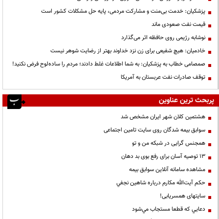
پزشکیان: خدمت بی‌منت و مشارکت مردمی، پایه حل مشکلات کشور است
قیمت نفت صعودی ماند
نوشابه رژیمی روی حافظه اثر می‌گذارد
خادمیان: هیچ شفیعی برای زن نزد خداوند بهتر از رضایت شوهر نیست
صمصامی خطاب به پزشکیان: به شما اطلاعات غلط دادند؛ مردم را ساده‌لوح فرض نکنید!
توقف صادرات نفت عربستان به آمریکا
پربحث ترین عناوین
هشتمین کلان شهر ایران مشخص شد
سوابق بیمه شدگان روی سایت تامین اجتماعی
همجنس گرایی در شبکه من و تو
13 توصیه آسان برای رفع بوی بد دهان
مشاهده سامانه آنلاين سوابق بیمه
حكم آيت‌الله مكارم درباره شاهين نجفي
سایتهای همسریابی!
دعايي كه قطعا مستجاب مي‌شود