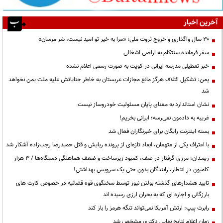
آخرین اخبار
۳۰ سال واگذاری و خروج ثروت ملی؛ «مرا به خیر تو امید نیست، شر مرسان»
سفر فرمانده سنتکام به اراضی اشغالی
خبر تعطیلی مدرسه ایرانی در کویت به صورت رسمی اعلام نشده
یمن: تشکیل ائتلاف هرگز مانع مجازات عربستان به خاطر جنایاتش علیه ملت یمن نخواهد
شد
نشان استاندارد به معنای پایان مسئولیت خودروساز نیست
غریبه به دادمون نمی‌رسه؛ ایرانی بخریم!
بسته اینترنت رایگان برای خبرنگاران فعال شد
با اعتراف یکی از متهمان، ابعاد تازه‌ای از پرونده ربایش و قتل حمیدرضا رجب‌زاده آشکار شد
ریمـدان؛ مرزی گرفتار در صف، کمبود زیرساخت و ضعف هماهنگی دستگاه‌ها / ۳ هزار
کامیون در انتظار، رانندگان بدون حتی یک سرویس بهداشتی!
تایید هشدارهای گذشته بولتن نیوز توسط سخنگوی قوه قضائیه در خصوص کارت های
بارزگانی و اجاره ای که به بحران ارزی رسیده اند
رابرت پیپ: ارتش آمریکا نمی‌تواند تنگه هرمز را باز کند
زمان اعلام نتایج نهایی دکتری مشخص شد