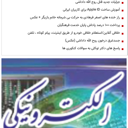
جزئیات جدید قتل روح الله داداشی
آموزش ساخت Apple ID برای کاربران ایرانی
راز خنده های اصغر فرهادی به حرکت بی شرمانه خانم بازیگر + عکس
پرداخت ۱۰۰ درصد پاداش پایان خدمت فرهنگیان
خلافی آنلاین/استعلام خلافی خودرو از طریق اینترنت، پیام کوتاه ، تلفن
جسدغرق درخون روح الله داداشی (عکس)
پاسخ های دکتر توکلی به سوالات کنکوری ها