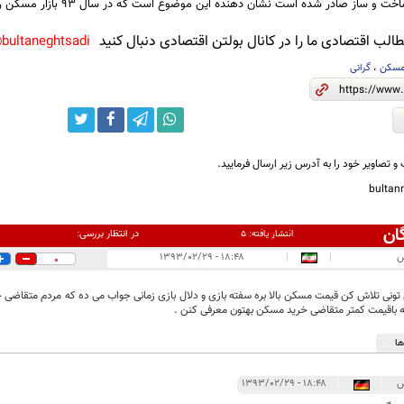
 ساز صادر شده است نشان دهنده این موضوع است که در سال 93 بازار مسکن رونق خواهد گرفت.
لب اقتصادی ما را در کانال بولتن اقتصادی دنبال کنید
bultaneghtsadi@
سکن
،
گرانی
و تصاویر خود را به آدرس زیر ارسال فرمایید.
bulta
ان
در انتظار بررسی:
انتشار یافته:
۵
س
|
|
۱۸:۴۸ - ۱۳۹۳/۰۲/۲۹
0
تونی تلاش کن قیمت مسکن بالا بره سفته بازی و دلال بازی زمانی جواب می ده که مردم متقاضی خری
که باقیمت کمتر متقاضی خرید مسکن بهتون معرفی کنن .
ا
س
|
|
۱۸:۴۸ - ۱۳۹۳/۰۲/۲۹