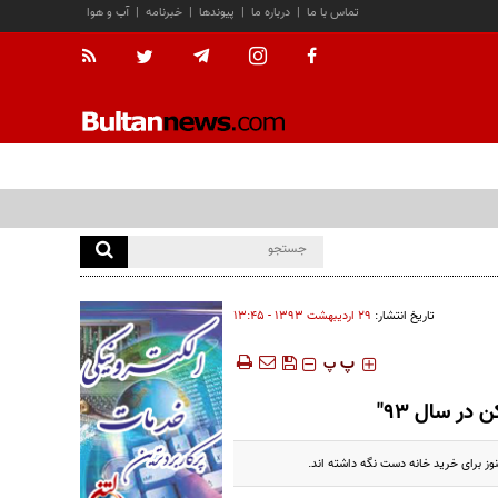
تماس با ما
|
درباره ما
|
پیوندها
|
خبرنامه
|
آب و هوا
تاریخ انتشار:
۲۹ ارديبهشت ۱۳۹۳ - ۱۳:۴۵
‍‍‍ پ
پ
در سال 93"
وز برای خرید خانه دست نگه داشته اند.