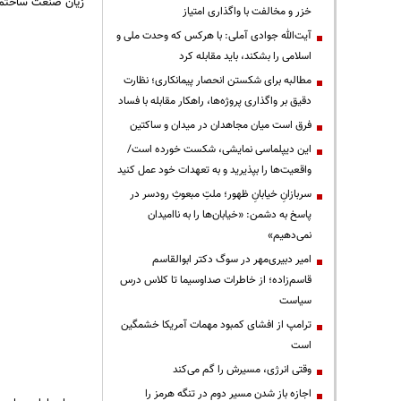
زیان صنعت ساختمان
خزر و مخالفت با واگذاری امتیاز
آیت‌الله جوادی آملی: با هرکس که وحدت ملی و
اسلامی را بشکند، باید مقابله کرد
مطالبه برای شکستن انحصار پیمانکاری؛ نظارت
دقیق بر واگذاری پروژه‌ها، راهکار مقابله با فساد
فرق است میان مجاهدان در میدان و ساکتین
این دیپلماسی نمایشی، شکست خورده است/
واقعیت‌ها را بپذیرید و به تعهدات خود عمل کنید
سربازانِ خیابانِ ظهور؛ ملتِ مبعوثِ رودسر در
پاسخ به دشمن: «خیابان‌ها را به ناامیدان
نمی‌دهیم»
امیر دبیری‌مهر در سوگ دکتر ابوالقاسم
قاسم‌زاده؛ از خاطرات صداوسیما تا کلاس درس
سیاست
ترامپ از افشای کمبود مهمات آمریکا خشمگین
است
وقتی انرژی، مسیرش را گم می‌کند
اجازه باز شدن مسیر دوم در تنگه هرمز را