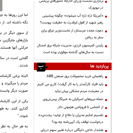
برگزاری نشست وزرای خارجه کشورهای بریکس
در نیویورک
اما این روزها به 
«آمریکا ذرّه ذرّه آب میشود»؛ چگونه پیشبینی
نگه داشته اند. از
رهبر شهید از افول ابرقدرت به حقیقت پیوست؟
دعوت مجدد عربستان از نخست‌وزیر عراق برای
از سوی دیگر در بو
سفر به ریاض
بازارهای جایگزین 
رئیس کمیسیون انرژی: مدیریت شبکه برق امسال
حرکتی آنها هستند.
نسبت به سال‌های گذشته موفق‌تر بوده است
شدند.
پربازدید ها
البته برخی کارشنا
راهنمای خرید محصولات برق صنعتی ABB
مردم را می​گیرند 
باید افراد کارآمدتر را به کار گرفت/ کاری می کنیم
صورت دیگر وابسته 
در معیشت مردم مشکلی پیش نیاید
حمله نیروهای اسرائیلی به خبرنگار پرس‌تی‌وی
یکی از این کارشنا
از التماس تا فروپاشی هژمونی دلار
گذاری کنند. به ط
تقسیم غنایم مدیران یا دفاع از تولید؛ پشت‌پرده
شوند."
درخواست توقف یک آیین‌نامه چه بود؟
به هر حال به نظر
هشدار حاجی دلیگانی درباره تغییر سهم دریای