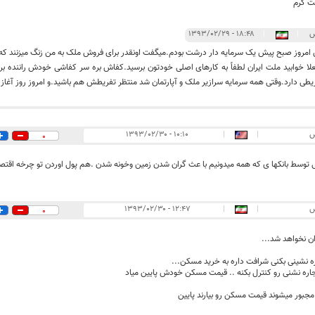
 گرم
س
|
|
۱۸:۴۸ - ۱۳۹۳/۰۲/۲۹
امروز صبح پیش یک سرمایه دار درشت بودم.میگفت اونقدر برای فروش ملک به من زنگ میزنند که د
لا خوابید ملت ایران لطفاً به کارهای اصلی خودتون برسید.کفاش بره سر کفاشی خودش راننده 
طی دارد.وقتی همه سرمایه سرازیر ملک و آپارتمان شد منتظر تفریطش هم باشید.و امروز روز آغا
س
|
|
۱۰:۱۰ - ۱۳۹۳/۰۲/۳۰
0
 توسط بانکها ی که همه میدونیم با عث گران شدن زمین وخونه شدن .هم پول اوردن تو چرخه اقتصاد
س
|
|
۱۲:۴۷ - ۱۳۹۳/۰۲/۳۰
0
 نخواهد شد...
ه نشینی بکنی شرافت داره به خرید مسکن...
ره نشنی رو کنترل بکنه .. قیمت مسکن خودش پایین میاد
جبور میشوند قیمت مسکن رو بیارند پایین