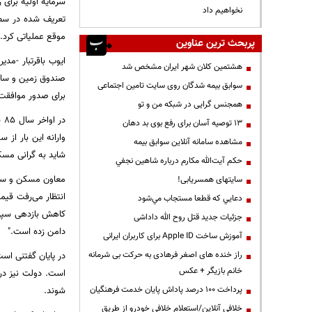
نخواهیم داد
تعریف شده در سطح 
موقع عملیاتی کرد.
پربحث ترین عناوین
ایوب باقرتبار -مد
هشتمین کلان شهر ایران مشخص شد
سوابق بیمه شدگان روی سایت تامین اجتماعی
برای صدور موافقت 
همجنس گرایی در شبکه من و تو
در
13 توصیه آسان برای رفع بوی بد دهان
وارانه این بار از
مشاهده سامانه آنلاين سوابق بیمه
شاید به گرانی مسکن بیش
حكم آيت‌الله مكارم درباره شاهين نجفي
معاون مسکن و ساخت
سایتهای همسریابی!
دعايي كه قطعا مستجاب مي‌شود
کاهش بازدهی سپرده
جزئیات جدید قتل روح الله داداشی
دامن زده است."
آموزش ساخت Apple ID برای کاربران ایرانی
راز خنده های اصغر فرهادی به حرکت بی شرمانه
در پایان گفتنی اس
خانم بازیگر + عکس
است. دولت نیز در
پرداخت ۱۰۰ درصد پاداش پایان خدمت فرهنگیان
شوند.
خلافی آنلاین/استعلام خلافی خودرو از طریق