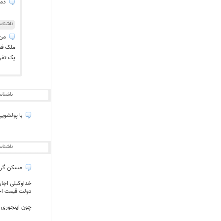
دمت
ناشنا
من 
ملک فع
یک تفری
ناشنا
با پولشویی
ناشنا
مسکن گران
خداوکیلی اجار
دولت قیمت اجا
چون اینجوری م