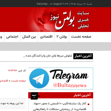
شنبه ۱۷ مرداد ۱۴۰۵
|
Saturday , 08 August 2026
صفحه نخست
بولتن ۲
اقتصادی
بین الملل
اجتماعی
ور
آخرین اخبار
شلوغی مرزها بلای جان واردکنندگان شده است
کد خبر:
۲۰۴۳۶۴
صفحه نخست
»
اقتصادی
آخرین اخبار
اما این روزها به جهت
آغاز یک سلسله‌کلیپ ۱۰ قسمتی با محور «جهاد
اقتصادی»؛ از ریشه‌یابی مشکلات تا راهکارهایی