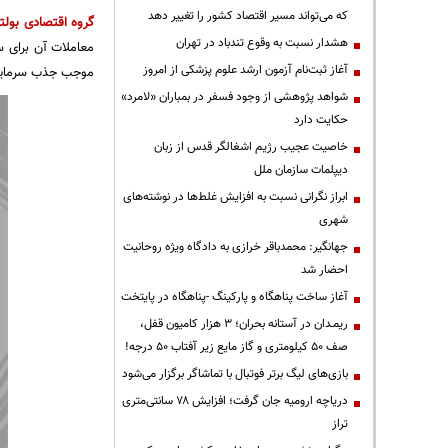
که می‌تواند مسیر اقتصاد کشور را تغییر دهد
گروه اقتصادی
بولت
هشدار نسبت به وقوع تندباد در تهران
معاملات آن برای س
آغاز ثبت‌نام آزمون ارشد علوم پزشکی از امروز
موجب جذب سرمایه 
شواهد پژوهشی از وجود فسفر در بمباران «لامرد»
حکایت دارد
خاصیت عجیب رژیم اشغالگر قدس از زبان
دیپلمات سازمان ملل
ابراز نگرانی نسبت به افزایش غلط‌ها در نوشته‌های
شهری
جهانگیر: محمدباقر خرازی به دادگاه ویژه روحانیت
احضار شد
آغاز ساخت پناهگاه و پارکینگ -پناهگاه در پایتخت
ریمـدان در آستانه بحران؛ ۳ هزار کامیون قفل،
صف ۵۰ کیلومتری و گاز مایع زیر آفتاب ۵۰ درجه!
بازی‌های لیگ برتر فوتبال با تماشاگر برگزار می‌شود
دریاچه ارومیه جان گرفت؛ افزایش ۷۸ سانتی‌متری
تراز