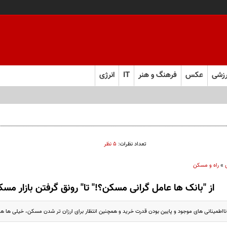
زشی
عکس
فرهنگ و هنر
IT
انرژی
تعداد نظرات:
۵ نظر
»
راه و مسکن
از "بانک ها عامل گرانی مسکن؟!" تا" رونق گرفتن بازار مسکن 
 نااطمینانی های موجود و پایین بودن قدرت خرید و همچنین انتظار برای ارزان تر شدن مسکن، خیلی ها هن