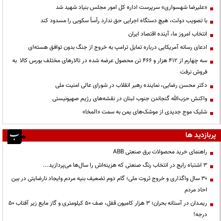
«علیرضا شهسواری» سرپرست اداره کل امور مجلس بنیاد شهید شد
با تصویب دولت، هیچ دستگاه اجرایی حق ندارد رأساً سکویی را مسدود کند
انتخاب امروز ما، آینده اقتصاد ایران
ادعای رسانه آمریکایی درباره تمایل ترامپ به خروج از جنگ بدون توافق هسته‌ای
سه چهارم از ۴۱۲ هزار و ۴۶۶ تن محصول عرضه شده در تالارهای مختلف بورس کالا به
فروش نرفت
دکتر محسن رضایی، نماینده رهبر انقلاب در شورای عالی امنیت ملی
واکنش حزب‌الله گنجاندن جنوب لبنان در نقشه‌های رژیم صهیونیستی
شلیک موج جدیدی از موشک‌های یمن به سمت «المخا»
پربازدید ها
راهنمای خرید محصولات برق صنعتی ABB
3 اشتباه رایج در انتخاب رنگ صنعتی که هزینه‌اش را سال‌ها می‌پردازید...
۳۰ سال واگذاری و خروج ثروت ملی؛ گام دوم تضعیف بنیه مردم وایجاد نارضایتی در بین
احاد مردم
ریمـدان در آستانه بحران؛ ۳ هزار کامیون قفل، صف ۵۰ کیلومتری و گاز مایع زیر آفتاب ۵۰
درجه!