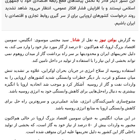
این کشور دیگر قادر به تحمل پیامدهای قطع رابطه اقتصادی خود با جمهوری
اسلامی نیستند و با افزایش فشار افکار عمومی، انتظار می‌رود شاهد تشدید
روند درخواست کشورهای اروپایی برای از سر گیری روابط تجاری و اقتصادی با
ایران باشیم.
به گزارش
بولتن نیوز
به نقل از
شانا_
سید مجتبی موسوی:‌ انگلیس، سومین
اقتصاد بزرگ اروپا، که هم‌اکنون ٥٠ درصد از گاز مورد نیاز خود را وارد می کند، به
دلیل تحریمهای ایران و محدودیتها بر سر راه برداشت گاز از میدان روهوم نمی
تواند بخشی از این نیاز را با استفاده از تولید در داخل تامین کند.
استفاده روسیه از سلاح انرژی در جریان بحران اوکراین، علاوه بر تشدید تنش
میان مسکو و غرب، بار دیگر خطرات وابستگی شدید کشورهای اروپایی را به
واردات نفت و گاز از روسیه
آشکار کرد و موجب شد اتحادیه اروپا با انگیزه
بیشتری به دنبال راه‌حل‌هایی برای کاهش وابستگی خود به انرژی روسیه باشد.
متنوع‌سازی تامین‌کنندگان انرژی، شاید عملی‌ترین و سریع‌ترین راه حل برای
کاهش وابستگی اروپا به منابع انرژی روسیه باشد.
در این میان، انگلیس به عنوان سومین اقتصاد بزرگ اروپا در حالی هم‌اکنون
مجبور به واردات بیش از ٥٠ درصد از نیاز خود به گاز است، که بخشی از تولید
داخلی گاز این کشور به دلیل تحریمها علیه ایران متوقف شده است.