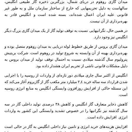
میدان گازی روهوم در دریای شمال، بزرگترین ذخیره گاز طبیعی انگلیس،
سالهاست به دلیل تحریمهایی که خارج از ساختار سازمان ملل و به طور غیر
قانونی علیه ایران اعمال شده‌اند، بسته شده است و انگلیس قادر به
بهره‌برداری از آن نیست.
در همین حال، نگرانیهایی نسبت به توقف تولید گاز از یک میدان گازی بزرگ دیگر
انگلیس نیز وجود دارد.
میدان گازی بروس از طریق خطوط لوله دریایی به میدان روهوم متصل بوده و
بهره‌برداری بهینه از آن وابسته به شروع تولید در روهوم است. شرکت بریتیش
پترولیوم سال گذشته میلادی نسبت به احتمال توقف تولید از میدان بروس به
دلیل مشکلات قانونی ناشی از تحریم ایران هشدار داده بود.
انگلیس از اکتبر سال جاری میلادی دور تازه‌ای از واردات از روسیه را با اجرایی
شدن قرارداد سه ساله خرید ٢,٤ میلیارد متر مکعب گاز از گازپروم آغاز می‌کند که
این مسئله حاکی از افزایش روزافزون وابستگی انگلیس به منابع انرژی روسیه
است.
کاهش ذخایر متعارف گاز انگلیس و کاهش ٣٨ درصدی تولید داخلی گاز در سه
سال گذشته نیز نگرانیها را در خصوص تشدید وابستگی این کشور به واردات
انرژی
افزایش داده است.
افزایش هزینه‌های خرید انرژی و تامین نیاز داخلی انگلیس به گاز در حالی است