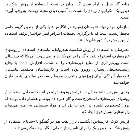
منابع گاز شیل و آزاد شدن گاز متان در نتیجه استفاده از روش شکست
هیدرولیک، نگرانیهای زیادی را نسبت به آسیب‌ دیدن محیط زیست به وجود آورده
است.
سازمان مردم نهاد «دوستان زمین» در انگلیس تنها یکی از چندین گروه حامی
محیط زیست است که با برگزاری تجمعات اعتراض‌آمیز خواستار توقف استفاده
از این روش در کشورشان هستند.
معترضان به استفاده از روش شکست هیدرولیک، پیامدهای استفاده از روشهای
غیرمتعارف استخراج نفت و گاز را در آمریکا یادآور می‌شوند. آمریکا که چندسالی
است بهره‌برداری از منابع غیرمتعارف را به شدت افزایش داده، با وقایع
زیست‌محیطی بسیاری روبرو بوده است و کارشناسان معتقدند پیامدهای
فاجعه‌بار آلودگی آبهای زیرزمینی و تخریب محیط زیست در سالهای آینده نمایان
خواهد شد.
چندی پیش نیز دانشمندان از افزایش وقوع زلزله در آمریکا به دلیل استفاده از
روشهای غیرمتعارف استخراج نفت و گاز خبر داده بودند و هشدار داده بودند که
بروز کوچکترین اشتباه در روند تزریق آب و مواد شیمیایی به زمین می‌تواند
زلزله‌هایی بسیار قوی‌ ایجاد کند.
کریس کوک، کارشناس انگلیسی بازار نفت هم در گفتگو با «شانا»، استفاده از
روش شکست هیدرولیک را برای تامین نیاز داخلی انگلیس ناممکن می‌داند.