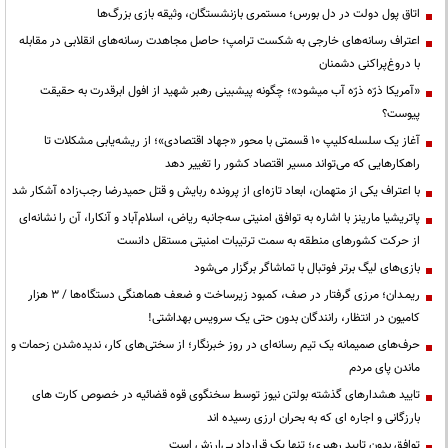
اتاق پول دولت در دل بورس؛ مستمری بازنشستگان، وثیقه بازی بزرگ‌ها
اعتراف رسانه‌های خارجی به شکست ترامپ؛ حاصل مجاهدت رسانه‌های انقلابی در مقابله
با دروغ‌پراکنی دشمنان
«آمریکا ذرّه ذرّه آب میشود»؛ چگونه پیشبینی رهبر شهید از افول ابرقدرت به حقیقت
پیوست؟
آغاز یک سلسله‌کلیپ ۱۰ قسمتی با محور «جهاد اقتصادی»؛ از ریشه‌یابی مشکلات تا
راهکارهایی که می‌تواند مسیر اقتصاد کشور را تغییر دهد
با اعتراف یکی از متهمان، ابعاد تازه‌ای از پرونده ربایش و قتل حمیدرضا رجب‌زاده آشکار شد
پاتریشیا مارینز با اشاره به توافق امنیتی سه‌جانبه ریاض، اسلام‌آباد و آنکارا، آن را نشانه‌ای
از حرکت کشورهای منطقه به سمت ترتیبات امنیتی مستقل دانست
بازی‌های لیگ برتر فوتبال با تماشاگر برگزار می‌شود
ریمـدان؛ مرزی گرفتار در صف، کمبود زیرساخت و ضعف هماهنگی دستگاه‌ها / ۳ هزار
کامیون در انتظار، رانندگان بدون حتی یک سرویس بهداشتی!
حرف‌های صمیمانه یک تیم رسانه‌ای در روز خبرنگار؛ از سختی‌های کار، ندیده‌شدن زحمات و
ماندن پای مردم
تایید هشدارهای گذشته بولتن نیوز توسط سخنگوی قوه قضائیه در خصوص کارت های
بارزگانی و اجاره ای که به بحران ارزی رسیده اند
توافقِ بدونِ تاییدِ رهبری؛ تنها یک قراردادِ بی‌ارزش است