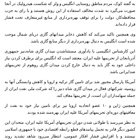
به گفته کوک، مردم مناطق روستایی انگلیس و ولز که شکست هیدرولیک در آنجا
صورت می‌گیرد به شدت مخالف استفاده از این روش هستند و با رای به حزب
محافظه‌کار، دولت را برای توقف بهره‌برداری از منابع غیرمتعارف تحت فشار
قرار داده‌اند.
وی همچنین تاکید می‌کند که کاهش ذخایر میدانهای گازی دریای شمال موجب
شده است انگلیس به دنبال بهره‌برداری از دیگر منابع گازی باشد.
این کارشناس انگلیسی با یادآوری مستثناشدن میدان گازی شاه‌دنیز جمهوری
آذربایجان از تحریمها علیه ایران، معتقد است که انگلیس برای برطرف کردن نیاز
داخلی خود به گاز باید به دنبال خارج کردن میدان گازی روهوم از تحریمهای
ضدایرانی باشد.
آمریکا پارسال مجبور شد برای تامین گاز ترکیه و اروپا و کاهش وابستگی‌ آنها به
روسیه،‌ شرکتهای فعال در میدان گازی شاه دنیز را که شرکت ملی نفت ایران از
جمله سهامداران آن است، از تحریمها معاف کند.
همچنین ژاپن و ١٠ عضو اتحادیه اروپا نیز برای تامین نیاز خود به نفت از
معافیتهای دوره‌ای تحریمهای آمریکا علیه ایران بهره‌مند شده بودند.
به نظر می‌رسد با طولانی شدن دوران تحریمهای آمریکا علیه ایران،‌ متحدان این
کشور دیگر قادر به تحمل پیامدهای قطع رابطه اقتصادی خود با جمهوری اسلامی
نیستند و با افزایش فشار افکار عمومی، انتظار می‌رود شاهد تشدید روند