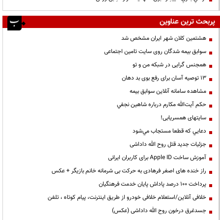
پربحث ترین عناوین
هشتمین کلان شهر ایران مشخص شد
سوابق بیمه شدگان روی سایت تامین اجتماعی
همجنس گرایی در شبکه من و تو
13 توصیه آسان برای رفع بوی بد دهان
مشاهده سامانه آنلاين سوابق بیمه
حكم آيت‌الله مكارم درباره شاهين نجفي
سایتهای همسریابی!
دعايي كه قطعا مستجاب مي‌شود
جزئیات جدید قتل روح الله داداشی
آموزش ساخت Apple ID برای کاربران ایرانی
راز خنده های اصغر فرهادی به حرکت بی شرمانه خانم بازیگر + عکس
پرداخت ۱۰۰ درصد پاداش پایان خدمت فرهنگیان
خلافی آنلاین/استعلام خلافی خودرو از طریق اینترنت، پیام کوتاه ، تلفن
جسدغرق درخون روح الله داداشی (عکس)