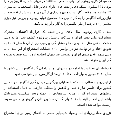
که میدان گازی روهوم در آبهای ساحلی اسکاتلند در دریای شمال، افزون بر دارا
بودن ١٣٥ میلیون بشکه ذخایر نفت خام، دارای ذخایر قابل استحصالی به میزان
٢٣ میلیارد متر مکعب گاز است و بهره‌برداری از آن می‌تواند بیش از ٥ درصد از
نیاز روزانه انگلیس را به گاز تامین کند. مجموع تولید روهوم و بروس نیز چیزی
بیشتر از ١٠ درصد از نیاز انگلیس را به گاز برآورده می‌کند.
میدان گازی روهوم، سال ١٩٧٧ و در نتیجه یک قرارداد اکتشاف مشترک
بینشرکت ملی نفت ایران و شرکت بریتیش پترولیوم کشف شد اما به دلیل
مشکلات فنی مثل بالا بودن دما و فشار گاز،‌ بهره‌برداری از آن تا سال ٢٠٠٦ به
تعویق افتاد و در نهایت نیز در نوامبر ٢٠١٠ عملیات استخراج از این میدان به
دلیل سهم ٥٠ درصدی ایران و تصویب تحریمهای اتحادیه اروپا علیه صنعت نفت و
گاز ایران متوقف شد.
کارشناسان معتقدند با ادامه روند نزولی تولید داخلی گاز انگلیس، این کشور تا
سال ٢٠٢٠ مجبور به واردات ٧٠ تا ٨٠ درصد از گاز مورد نیاز خود می شود.
از این رو چند سالی است که با تعطیلی بزرگترین میدان گازی انگلیس، دولت این
کشور برای تامین نیاز داخلی و کاهش وابستگی خارجی به دنبال استفاده از
روشهای استخراج گاز از منابع غیرمتعارف از جمله روش شکست هیدرولیک
باشد. این اقدام البته با مخالفتهای گسترده شهروندان و گروههای حامی محیط
زیست مواجه شده است.
تزریق مقادیر زیادی آب و مواد شیمیایی سمی به اعماق زمین برای استخراج