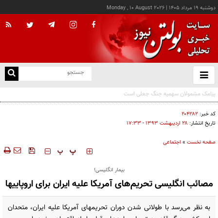
دوشنبه ۱۹ مرداد ۱۴۰۵
|
Monday , 10 August 2026
از
و
ته
دولت فعلابرنامه‌ای برای ورود اتوبوس‌های کارکرده خارجی ندارد
ن
نو
کد خبر:
۲۰۴۲۸۲
تاریخ انتشار:
۲۸ ارديبهشت ۱۳۹۳ - ۱۷:۳۳
صفحه نخست
»
اجتماعی
‍‍‍ پ
پ
بیمار انگلیسی!
مصائب انگلیسی تحریم‌های آمریکا علیه ایران برای اروپاییها
به نظر می‌رسد با طولانی شدن دوران تحریمهای آمریکا علیه ایران،‌ متحدان