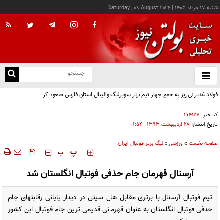
شنبه ۱۷ مرداد ۱۴۰۵
|
Saturday , 08 August 2026
از
و
ته
فولاد غدیر نی‌ریز به جمع چهار تیم برتر سوپرلیگ والیبال استان فارس صعود کرد
ن
نو
کد خبر:
۲۰۴۱۲۷
تاریخ انتشار:
۲۸ ارديبهشت ۱۳۹۳ - ۰۱:۵۴
صفحه نخست
»
ورزشی
»
لیگ برتر فوتبال ایران
‍‍‍ پ
پ
آرسنال قهرمان جام حذفی فوتبال انگلستان شد
تیم فوتبال آرسنال با برتری مقابل هال سیتی در دیدار پایانی رقابتهای جام
حدفی فوتبال انگلستان به عنوان قهرمانی قدیمی ترین جام فوتبال این کشور