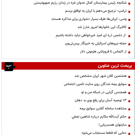
شکنجه رئیس بیمارستان کمال عدوان غزه در زندان رژیم صهیونیستی
ترامپ: ترجیح می‌دهم با ایران به توافق برسم
ونس: ایرانی‌ها طرف بسیار دشواری برای مذاکره هستند
کالابرگ این خانوارها امروز شارژ شد
از دشمن ذره ای امید خیرخواهی نباید داشته باشیم
حمله نیروهای اسرائیلی به خبرنگار پرس‌تی‌وی
از التماس تا فروپاشی هژمونی دلار
پربحث ترین عناوین
هشتمین کلان شهر ایران مشخص شد
سوابق بیمه شدگان روی سایت تامین اجتماعی
همجنس گرایی در شبکه من و تو
13 توصیه آسان برای رفع بوی بد دهان
مشاهده سامانه آنلاين سوابق بیمه
حكم آيت‌الله مكارم درباره شاهين نجفي
سایتهای همسریابی!
دعايي كه قطعا مستجاب مي‌شود