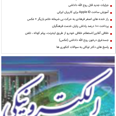
جزئیات جدید قتل روح الله داداشی
آموزش ساخت Apple ID برای کاربران ایرانی
راز خنده های اصغر فرهادی به حرکت بی شرمانه خانم بازیگر + عکس
پرداخت ۱۰۰ درصد پاداش پایان خدمت فرهنگیان
خلافی آنلاین/استعلام خلافی خودرو از طریق اینترنت، پیام کوتاه ، تلفن
جسدغرق درخون روح الله داداشی (عکس)
پاسخ های دکتر توکلی به سوالات کنکوری ها