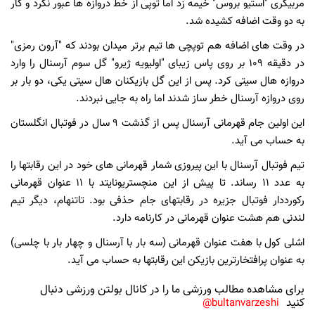
مربیگری "استیو بروس" خیمه زد اما توپی از خط دروازه ها عبور نکرد و کار
به دو وقت اضافه کشیده شد.
در وقت های اضافه هم توپچی ها تیم برتر میدان بودند که "آرون رمزی"
در دقیقه 109 بر روی پاس زیبای "اولیویه ژیرو" گل سوم آرسنال را وارد
دروازه هال سیتی کرد. پس از این گل بازیکنان هال سیتی یکی، دو بار بر
روی دروازه آرسنال خطر ساز شدند اما راه به جایی نبردند.
این اولین جام قهرمانی آرسنال پس از گذشت 9 سال در فوتبال انگلستان
به حساب می آید.
تیم فوتبال آرسنال با این پیروزی شمار قهرمانی های خود در این رقابتها را
به عدد 11 رساند. تا پیش از این منچستریونایتد با 11 عنوان قهرمانی
رکورددار فوتبال جزیره در رقابتهای جام حذفی بود. تاتنهام، دیگر تیم
لندنی هم هشت عنوان قهرمانی در کارنامه دارد.
اشلی کول با هفت عنوان قهرمانی (سه بار با آرسنال و چهار بار با چلسی)
به عنوان پرافتخارترین بازیکن این رقابتها به حساب می آید.
برای مشاهده مطالب ورزشی ما را در کانال بولتن ورزشی دنبال
کنید
bultanvarzeshi@