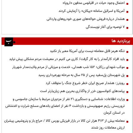
احتمال وجود حیات در اقیانوس مدفون «اروپا»
آمریکا و اسرائیل سامانه «پیکان» را آزمایش کردند
هشدار درباره فروش حواله‌های صوری خودروهای وارداتی
۷ توصیه برای آغاز نویسندگی
پربازدید ها
تنگه هرمز قابل معامله نیست برای آمریکا معبر باز نکنید
باید افراد کارآمدتر را به کار گرفت/ کاری می کنیم در معیشت مردم مشکلی پیش نیاید
موکب شهدای رزکان؛ ۱۵۲ شب همدلی، خدمت و میزبانی از مردم ولایت‌مدار شهریار
پل شهرستان پل‌سفید پس از ۲۵ سال به مرحله بهره‌برداری رسید
رویترز: هشدار صریح ایران خطر شروع جنگ را متوقف کرد
پیامدهای کنوانسیون خزر از واگذاری بحرین هم زیان‌بارتر است
وزارت اطلاعات: شناسایی و دستگیری ۲۱ نفر از مزدوران مرتبط با سازمان جاسوسی و
تروریستی رژیم صهیونیستی و بازداشت ۴ نفر از اعضای باندهای مسلح شرارت و اغتشاش
در استان کرمان
معامله بیش از ۴۱۳ هزار تن کالا در بازار فیزیکی بورس کالا / حراج باز و پتروشیمی پیشران
ارزش معاملات روز شدند