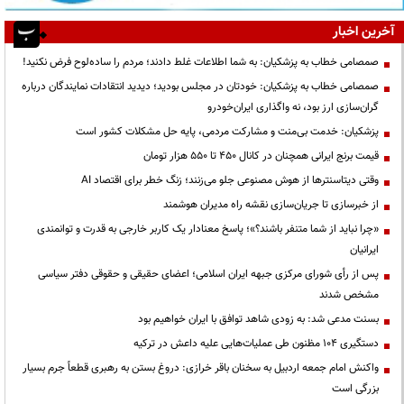
آخرین اخبار
صمصامی خطاب به پزشکیان: به شما اطلاعات غلط دادند؛ مردم را ساده‌لوح فرض نکنید!
صمصامی خطاب به پزشکیان: خودتان در مجلس بودید؛ دیدید انتقادات نمایندگان درباره
گران‌سازی ارز بود، نه واگذاری ایران‌خودرو
پزشکیان: خدمت بی‌منت و مشارکت مردمی، پایه حل مشکلات کشور است
قیمت‌ برنج ایرانی همچنان در کانال ۴۵۰ تا ۵۵۰ هزار تومان
وقتی دیتاسنترها از هوش مصنوعی جلو می‌زنند؛ زنگ خطر برای اقتصاد AI
از خبرسازی تا جریان‌سازی نقشه راه مدیران هوشمند
«چرا نباید از شما متنفر باشند؟»؛ پاسخ معنادار یک کاربر خارجی به قدرت و توانمندی
ایرانیان
پس از رأی شورای مرکزی جبهه ایران اسلامی؛ اعضای حقیقی و حقوقی دفتر سیاسی
مشخص شدند
بسنت مدعی شد: به زودی شاهد توافق با ایران خواهیم بود
دستگیری ۱۰۴ مظنون طی عملیات‌هایی علیه داعش در ترکیه
واکنش امام جمعه اردبیل به سخنان باقر خرازی: دروغ بستن به رهبری قطعاً جرم بسیار
بزرگی است