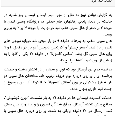
دست پیدا کرد.
به گزارش
بولتن نیوز
به نقل از مهر، تیم فوتبال آرسنال روز شنبه در
حالیکه در دیدار پایانی رقابتهای جام حذفی در ورزشگاه ومبلی لندن با
نتیجه 2 بر صفر از هال سیتی عقب بود در نهایت با نتیجه 3 بر 2 به برتری
رسید.
هال سیتی ملقب به ببرها تا دقیقه 9 دو بار موفق شد دروازه توپچی های
لندن را باز کند. "جیمز چستر" و "کورتیس دیویس" دو بار در دقایق 4 و 9
برای هال سیتی گل زدند. "سانتی کاسورلا" در دقیقه 17 یکی از گلها را به
زیبایی از روی ضربه کاشته پاسخ داد.
در نیمه دوم این آرسنال بود که توپ و میدان را در اختیار داشت و حملات
پردامنه ای را بر روی دروازه تیم حریف ترتیب داد. مدافعان هال سیتی دو
بار به طرز مشکوکی بر روی "سانتی کاسورلا" خطا کردند که این موضوع از
چشم تیم داوری پنهان ماند.
حملات گسترده آرسنالی ها در دقیقه 71 به بار نشست. "لورن کوشینلی"،
مدافع پیش تاخته آرسنال، موفق شد گل تساوی را وارد دروازه هال سیتی
کند. آرسنال در 20 دقیقه پایانی به شدت بر روی دروازه هال سیتی با