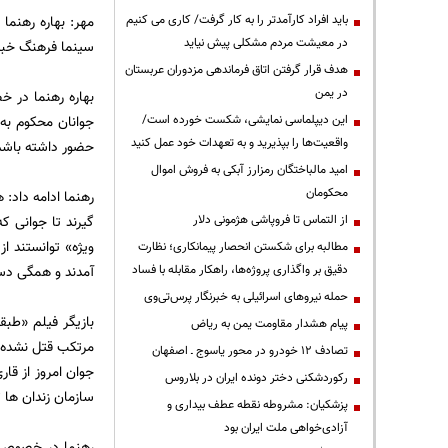
باید افراد کارآمدتر را به کار گرفت/ کاری می کنیم
مهر: بهاره رهنما
در معیشت مردم مشکلی پیش نیاید
سینما فرهنگ خبر 
هدف قرار گرفتن اتاق‌ فرماندهی مزدوران عربستان
در یمن
بهاره رهنما در خ
این دیپلماسی نمایشی، شکست خورده است/
جوانان محکوم به
واقعیت‌ها را بپذیرید و به تعهدات خود عمل کنید
حضور داشته باشم و کاری کنم. در تما
امید مالباختگان رمزارز آبکی به فروش اموال
محکومان
رهنما ادامه داد: 
از التماس تا فروپاشی هژمونی دلار
ویژه» توانستند ا
مطالبه برای شکستن انحصار پیمانکاری؛ نظارت
دقیق بر واگذاری پروژه‌ها، راهکار مقابله با فساد
آمدند و همگی دست
حمله نیروهای اسرائیلی به خبرنگار پرس‌تی‌وی
بازیگر فیلم «طبق
پیام هشدار مقاومت یمن به ریاض
مرتکب قتل نشده ا
تصادف ۱۲ خودرو در محور یاسوج ـ اصفهان
جوان امروز از قا
رکوردشکنی دختر دونده ایران در بلاروس
سازمان زندان ها 
پزشکیان: مشروطه نقطه عطف بیداری و
آزادی‌خواهی ملت ایران بود
رهنما در خصوص ر