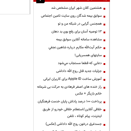
هشتمین کلان شهر ایران مشخص شد
سوابق بیمه شدگان روی سایت تامین اجتماعی
همجنس گرایی در شبکه من و تو
13 توصیه آسان برای رفع بوی بد دهان
مشاهده سامانه آنلاين سوابق بیمه
حكم آيت‌الله مكارم درباره شاهين نجفي
سایتهای همسریابی!
دعايي كه قطعا مستجاب مي‌شود
جزئیات جدید قتل روح الله داداشی
آموزش ساخت Apple ID برای کاربران ایرانی
راز خنده های اصغر فرهادی به حرکت بی شرمانه
خانم بازیگر + عکس
پرداخت ۱۰۰ درصد پاداش پایان خدمت فرهنگیان
خلافی آنلاین/استعلام خلافی خودرو از طریق
اینترنت، پیام کوتاه ، تلفن
جسدغرق درخون روح الله داداشی (عکس)