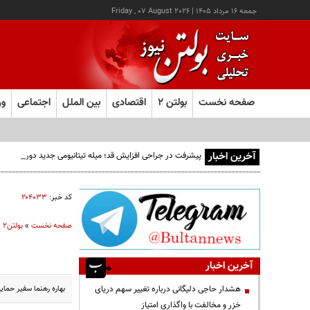
جمعه ۱۶ مرداد ۱۴۰۵
|
Friday , 07 August 2026
صفحه نخست
بولتن ۲
اقتصادی
بین الملل
اجتماعی
ور
آخرین اخبار
پیشرفت در جراحی افزایش قد؛ میله تیتانیومی جدید دوره نقاهت
کد خبر:
۲۰۴۰۳۳
صفحه نخست
»
بولتن2
»
آخرین اخبار
بهاره رهنما سفیر حمای
هشدار حاجی دلیگانی درباره تغییر سهم دریای
خزر و مخالفت با واگذاری امتیاز