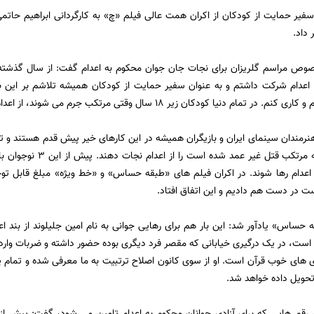
 سفیر حمایت از کودکان از اکران همت عالی فیلم «چ» به کارگردانی ابراهیم حاتمی‌
داد.
صوص مراسم گلریزان برای نجات جان جوان محکوم به اعدام گفت: از سال گذشته ت
 اعدام شرکت داشتم و به عنوان سفیر حمایت از کودکان همیشه تلاشم بر این بو
م دنیا کودکان زیر 18 سال وقتی مرتکب جرم می شوند، از اعدام رهایی پیدا می کنند.
هنرمندان سینمای ایران و بازیگران همیشه در این کارهای خیر پیش قدم هستند و تما
گیرند تا جوانی که مرتکب 
ز اعدام رها شوند. در اکران فیلم های «طبقه حساس» و «خط ویژه» مبلغ قابل تو
 در دست هم دادیم و این اتفاق افتاد.
ه حساس» یادآور شد: این بار هم برای رهایی جوانی به نام امین جلیلوند از بند 
ست، در یک درگیری خیابانی که مقصر فرد دیگری بوده حضور داشته و ضربات وارد ش
ری های خوب قرآن است. او از سوی کانون اصلاح ترتبیت به ما معرفی شده و تمام 
تحویل داده خواهد شد.
قم هایی که برای آزادی جوانان محکوم به اعدام تامین می شود، گفت: پیش از ا