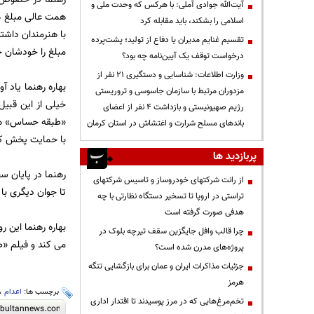
آیت‌الله جوادی آملی: با هرکس که وحدت ملی و
همت عالی مبلغ ه
اسلامی را بشکند، باید مقابله کرد
با هنرمندان داشتی
تقسیم غنایم مدیران یا دفاع از تولید؛ پشت‌پرده
مبلغ را خودشان جم
درخواست توقف یک آیین‌نامه چه بود؟
وزارت اطلاعات: شناسایی و دستگیری ۲۱ نفر از
مزدوران مرتبط با سازمان جاسوسی و تروریستی
خیلی از این قبیل
رژیم صهیونیستی و بازداشت ۴ نفر از اعضای
«طبقه حساس» هم ک
باندهای مسلح شرارت و اغتشاش در استان کرمان
با حمایت پخش کنن
پربازدید ها
رهنما در پایان س
از رانت‌ شرکتهای خودروساز و تاسیس شرکتهای
تا جوان دیگری با
تراستی در اروپا تا تسخیر دستگاه نظارتی با چه
هدفی صورت گرفته است
بهاره رهنما این ر
چرا قالب وافل جایگزین سقف تیرچه بلوک در
می کند و فیلم «ط
پروژه‌های مدرن شده است؟
جزئیات مذاکرات ایران و عمان برای بازگشایی تنگه
هرمز
برچسب ها:
اعدام
،
تخم‌مرغ‌هایی که در مرز پوسیدند تا اقتدار اداری