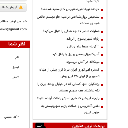
اثبات شود
گزارش خطا
خودتحقیرها عریضه‌نویس کاخ سفید شده‌اند!
تشخیص روان‌شناختی ترامپ: «او تجسم خالص
شما می توانید مطالب 
شیطان است!»
nnews@gmail.com
عملیات «نصر ۷» چه هدفی را دنبال می‌کرد؟
زلزله شهر یاسوج را لرزاند
نظر شما
۲ گزینه صنعا برای ریاض
آمریکا ویزای سفیر برزیل را باطل کرد
نام
میانکاله در آتش می‌سوزد
ایمیل
گستره امپراتوری ایران در ۵ قرن پیش از میلاد؛
تصویری از ایران ۲۵ قرن پیش
* نظر
پزشکیان: تنها کسانی که در خیابان بودند ایران را
نگه نداشتند همه سهیم هستند
پارچه فروشی که هیچ نسبتی با بانک آینده ندارد!
نقض آتش‌بس و حملات رژیم صهیونیستی به
جنوب لبنان
* کد امنیتی
پربحث ترین عناوین