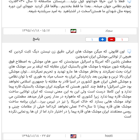
فعلا با این حرفا خودتونو گول بزنید....عربستان متاسفانه تا سال 2030قدرت
چهارم.نظامی جهان میشه...بعدا ما فقط بخندیم...واقعا فکر کردید جوونای این دوره
زمونه مثل شهدای ما هستن؟سخت در اشتباهید .به امید سربلندیه شیعه.
سجاد
|
|
۱۵:۱۷ - ۱۳۹۵/۰۱/۱۸
پاسخ
1
1
اون اقایونی که میگن موشک های ایرانی دقیق زن نیستن دیگ ثابت کردین که
هیچی از توانایی موشکی ایران نمیدونین
مطمئن باشین اگه امریکا و اسرائیل میدونستن که سپر های موشکی به اصطلاح فوق
پیشرفته شون میتونه با موشک های بالستیک ایران مقابله کنه اینقد بر سر موشک های
ایرات بحث نمیکردند و بخاطر موشک ها مارو تهدید و تحریم نمیکردند...توان موشکی
ایران بالا ترین و بهترین بعد بازدارندگی ایران به حساب میاد به طوری که با توان نظامی
و موشکی فعلی ایران هیچ کشوری در اسیا قادر به مقابله با جمهوری اسلامی نخواهد
بود حتی اسرائیل! و فقط چند کشور هستن که میگویند ایران موشک بالستیک قاره پیما
ندارد و این کاملا درست است ولی این به این معنی نیست که ایران توانایی ساخت
موشک قاره پیما ندارد زیرا کشوری که ماهواره در مدار زمین قرار میدهد مطمئنن می
تواند موشک هایی بسازد که خاک امریکا را نیز در تیرس ببرد...ایران برنامه ساخت
موشک های قاره پیمارا تا سال2020 عملی نخواهد کرد!اما خیلی از مقامات چینی و
روسی معتقدند ایران موشک های قاره پیما را در اختیار دارد اما از ان ها رو نمایی نکرده
است
۲۲:۵۷ - ۱۳۹۵/۰۱/۱۸
|
|
hooti