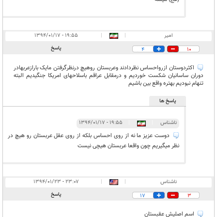
امیر
|
|
۱۹:۵۵ - ۱۳۹۴/۰۱/۱۷
پاسخ
4
10
اکثردوستان ازرواحساس نظردادند وعربستان روهیچ درنظرگرفتن مایک بارازعربهادر
دوران ساسانيان شکست خوردیم و درمقابل عراقم باسلاحهای امریکا جنگیدیم البته
تنهام نبودیم بهتره واقع بین باشیم
پاسخ ها
ناشناس
|
|
۱۹:۵۵ - ۱۳۹۴/۰۱/۱۷
دوست عزیز ما نه از روی احساس بلکه از روی عقل عربستان رو هیچ در
نظر میگیریم چون واقعا عربستان هیچی نیست
ناشناس
|
|
۲۳:۰۷ - ۱۳۹۴/۰۱/۲۳
پاسخ
17
3
اسم اصليش عقبستان