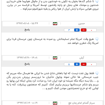
تا شکم گندها بخوان یه تکونی به خودشون بدن و از مانوئل هواپیما های خریداری
شدشون و موشک های بنجل تو پاچه رفتشون توسط آمریکا و فرانسه سر در بیارن.
نیروی هوایی سپاه و ارتش ایران از هوا ریاض و بقیه شهراشونو میترکونه ..
حسین
|
|
۱۵:۳۴ - ۱۳۹۴/۰۶/۰۸
پاسخ
3
0
هیچ وقت امریکا تمام تسلیحاتش رو نمیده به عربستان چون عربستان فردا برای
امریکا زنگ خطری خواهد شد
آرش
|
|
۱۴:۰۸ - ۱۳۹۴/۰۶/۲۰
پاسخ
5
0
فقط پول نفت نیست که اونا باهاش شاخ شدن ما ایرانی ها هرسال مکه میریم که
جیب عربستانی ها خالی نمونه وباپول حاجیان ما تروریسم پرورش بدن،زور بگن
و.....بابا بسه دیگه مگه نمیشه تو خود ایران خدا رو عبادت کرد بجای اینکه این پولها رو
ببریم وتو شکم عربستانیها بریزیم بیاییم کمک کنییم که صنعتمون پیشرفت کنه یا به
اونایی که تو خرج تحصیلشون موندن کمک کنیم و....
سرباز گمنام امام زمان عج
|
|
۰۰:۱۹ - ۱۳۹۴/۰۷/۰۹