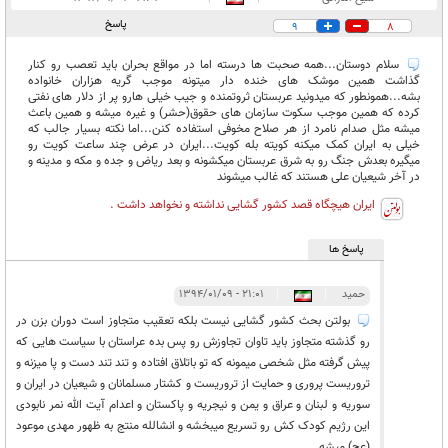
پاسخ
9
8
سلام دوستان...همه صحبت ها درسته اما در مواقع بحران باید تعصب رو کنار
گذاشت همین موشک های خنده دار میتونه موجب گریه هزاران خانواده
بشه...همونطور که میدونید عربستان ثروتمنده و جیب خیلی هارو پر از دلار های نفتی
کرده که همین موجب سکوت سازمان های حقوق(حشر) و غیره میشه و همین باعث
میشه مثل صدام نامرد از هر صلاح مخوفی استفاده کنن...اما نکته بسیار جالب که
خیلی به ایران کمک میکنه کویته بله کویت...ایران در عرض چند ساعت کویت رو
میگیره بعدش جنگ رو به شرق عربستان میکشونه و بعد ریاض و جده و مکه و مدینه و
در آخر شیعیان علی هستند که غالب میشوند
ایران هیچگاه قصد کشور گشایی نداشته و نخواهد داشت .
پاسخ ها
حمید
|
|
۲۱:۰۱ - ۱۳۹۴/۰۱/۰۹
بولتن بحث کشور گشایی نیست بلکه تعقیب متجاوز است دوران بزن در
رو گذشته متجاوز باید تاوان تجاوزش رو پس بده عراستان با سیاست هایی که
پیش گرفته مثل شخصی میمونه که تو باتلاق افتاده و تند تند دست و پا میزنه و
تروریست پروری و حمایت از تروریست و کشتار مسلمانان و شیعیان در ایران و
سوریه و لبنان و عراق و یمن و نیجریه و پاکستان و اعدام آیت الله نمر نابودی
این رژیم کودک کش رو تسریع میبخشه و انشالله منتج به ظهور مهدی موعود
(عج) میشه