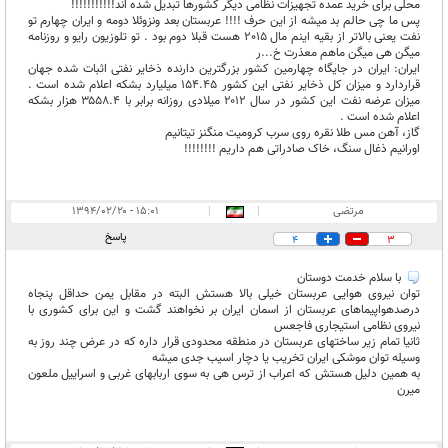
محلی برای خرید عمده تجهیزات نظامی دیگر کشورها تبدیل شده اند!!!!!!!!!!!
پس ما چی حالم بد میشه از این حرف !!!! عربستان بعد ونزوئلا دومه و ایران چهارم تو
نفت یعنی بالاتر از بقیه اینم مال 2015 هست قبلا دوم بود . تو تلوزیون رایو و روزنامه
میگن هی میگن ماهم معذرت خ...ر
ایران: ایران در جایگاه چهارمین کشور بزرگترین دارنده ذخایر نفتی اثبات شده جهان
قراردارد و میزان کل ذخایر نفتی این کشور ۱۵۴.۴۵ میلیارد بشکه اعلام شده است .
میزان عرضه نفت این کشور در سال ۲۰۱۲ میلادی روزانه برابر با ۳۵۵۸.۴ هزار بشکه
اعلام شده است .
گاز، آهن مس طلا نقره روی سرب کرومیت منگنز تیتانیم
اورانیم ذغال سنگ، خاک صادراتی هم داریم !!!!!!!!
مرتضی
|
|
۱۵:۰۱ - ۱۳۹۴/۰۲/۲۰
پاسخ
4
3
با سلام خدمت دوستان
توان نیروی هوایی عربستان خیلی بالا هستش البته در مقابل یمن حداقل پنجاه
درصدهواپیماهای عربستان از اسمان ایران بر نخواهند گشت و این برای کشوری با
نیروی نظامی استیجاری فاجعس
ثانیا تمام زیر ساختهای عربستان در منطقه محدودی قرار داره که در عرض چند روز به
وسیله توان موشکی ایران تخریب یا دچار اسیب جدی میشه
به همین دلیل هستش که اعراب از ترس هی به سوی اربابهای غربی و اسراییل ملعون
میرن