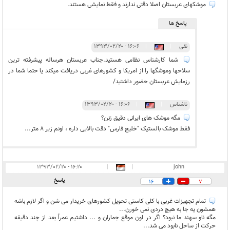
موشکهای عربستان اصلا دقتی ندارند و فقط نمایشی هستند.
پاسخ ها
نقی
|
|
۱۶:۰۶ - ۱۳۹۳/۰۲/۲۰
شما کارشناس نظامی هستید.جناب عربستان هرساله پیشرفته ترین
سلاحها وموشگها را از امریکا و کشورهای غربی دریافت میکند یا حتما شما در
رزمایش عربستان حضور داشتید/
ناشناس
|
|
۱۶:۰۶ - ۱۳۹۳/۰۲/۲۰
مگه موشک های ایرانی دقیق زنن؟
فقط موشک بالستیک "خلیج فارس" دقت بالایی داره ، اونم زیر 8 متر...
۱۶:۲۰ - ۱۳۹۳/۰۲/۲۰
|
|
john
پاسخ
16
7
تمام تجهیزات غربی با کلی کاستی تحویل کشورهای خریدار می شن و اگر لازم باشه
همشون یه جا به هیچ دردی نمی خورن...
مگه ناو سهند ما نبود؟ اگر در اون موقع جماران و ... داشتیم عمراً بعد از چند دقیقه
حرکت از ساحل نابود می شد...