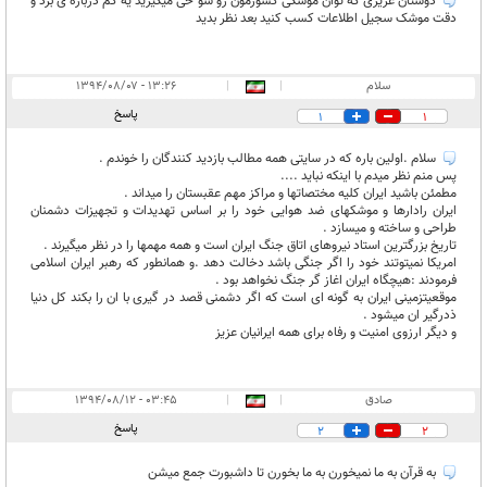
دوستان عزیزی که توان موشکی کشورمون رو شو خی میگیرید یه کم درباره ی برد و
دقت موشک سجیل اطلاعات کسب کنید بعد نظر بدید
سلام
|
|
۱۳:۲۶ - ۱۳۹۴/۰۸/۰۷
پاسخ
1
1
سلام .اولین باره که در سایتی همه مطالب بازدید کنندگان را خوندم .
پس منم نظر میدم با اینکه نباید ....
مطمئن باشید ایران کلیه مختصاتها و مراکز مهم عقبستان را میداند .
ایران رادارها و موشکهای ضد هوایی خود را بر اساس تهدیدات و تجهیزات دشمنان
طراحی و ساخته و میسازد .
تاریخ بزرگترین استاد نیروهای اتاق جنگ ایران است و همه مهمها را در نظر میگیرند .
امریکا نمیتوتند خود را اگر جنگی باشد دخالت دهد .و همانطور که رهبر ایران اسلامی
فرمودند :هیچگاه ایران اغاز گر جنگ نخواهد بود .
موقعیتزمینی ایران به گونه ای است که اگر دشمنی قصد در گیری با ان را بکند کل دنیا
ذدرگیر ان میشود .
و دیگر ارزوی امنیت و رفاه برای همه ایرانیان عزیز
صادق
|
|
۰۳:۴۵ - ۱۳۹۴/۰۸/۱۲
پاسخ
2
2
به قرآن به ما نمیخورن به ما بخورن تا داشبورت جمع میشن