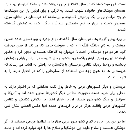
است. این موشک‌ها که در سال ۱۹۸۷ از چین دریافت شد و ۲۶۵۰ کیلومتر برد دارد،
همسان موشک‌های خانواده شهاب است. به تازگی و برای اولین بار این موشک‌ها
در رژه مراسم پایانی یک رزمایش گسترده و بی‌سابقه‌ که عربستان در مناطق مرزی
همجوار کویت و عراق به نام «شمشیر عبدالله» برگزار کرد، به نمایش گذاشته
شدند.
بر پایه برخی گزارش‌ها، عربستان سال گذشته نو ع جدید و بهینه‌سازی شده همین
موشک را به نام «دانگ فنگ ۲۱» که با سوخت جامد کار می‌کند از چین دریافت
کرد. هر دو نوع موشک را احتمالا می‌توان به کلاهک هسته‌ای مجهز کرد و حضور
فرمانده نیروی زمینی ارتش پاکستان، ارتشبد راحل شریف، در مراسم پایانی رزمایش
یادشده و روابط نزدیک نظامی عربستان با پاکستان به راحتی به اثبات می رساند که
عربستانی ها به هیچ وجه تان استفاده از تسلیحاتی را که در اختیار دارند را به
تنهایی ندارند.
عربستان و دیگر کشورهای عربی به خاطر پول نفت هنگفتی که در اختیار دارند به
محلی برای خرید عمده تجهیزات نظامی دیگر کشورها تبدیل شده اند و آمریکا و
اسرائیل و دیگر کشورهای هسته ای به خاطر اینکه به ناتوانی تکنیکی و نظامی
کشورهای عربی واقفند هرگز در برابر خریدهای عمده آنها عکس العملی نشان نمی
دهند.
اما در این بین ایران با تمام کشورهای عربی فرق دارد. ایرانیها مردمی هستند که اگر
موشکی هستند و سلاح دارند این موشکها و سلاح ها را خود تولید کرده اند و مانند