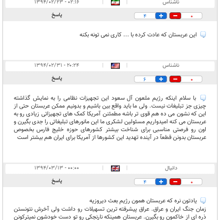
ناشناس
|
|
۰۲:۱۶ - ۱۳۹۴/۰۲/۲۳
پاسخ
4
0
این عربستان که عادت کرده با ... کاری نمی تونه بکنه
ناشناس
|
|
۲۰:۲۴ - ۱۳۹۴/۰۲/۳۱
پاسخ
6
0
با سلام اینکه رژیم ملعون آل سعود این تجهیزات نظامی را به نمایش گذاشته
چیزی جز تبلیغات نیست. ولی ما باید واقع بین باشیم و بدونیم ممکن عربستان حتی از
این که نشون می ده هم قوی تر باشه مطمئنن آمریکا کمک های تجهیزاتی زیادی رو به
عربستان می کنه امیدواریم مسئولین لشکری ما این مانورهای تبلیغاتی را جدی بگیرن و
اون رو فرصتی مناسبی برای شناخت بیشتر کشورهای حوزه خلیج فارس بخصوص
عربستان بدونن قطعآ در آینده تهدید این کشورها از آمریکا برای ایران هم بیشتر است
دانیال
|
|
۰۰:۰۰ - ۱۳۹۴/۰۳/۱۳
پاسخ
4
0
یادتون نره که عربستان همون رژیم بعث دیروزیه
زمان جنگ ایران و عراق. عراق پیشرفته ترین تسهیلات رو داشت ولی آخرش نتونستن
ذره ای از خاکمون رو بگیرن. عربستان همینکه نارنجکی رو تو دست خودشون نمیترکونن