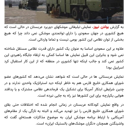
به گزارش
بولتن نیوز
، نمایش تبلیغاتی موشکهای دوربرد عربستان در حالی است که
هیچ کشوری در جهان سعودی را دارای توانمندی موشکی نمی داند چرا که هیچ
بخشی از توان نظامی این کشور بومی نیست و تماما وارداتی است.
علاوه بر این سعودی اساسا به عنوان یک کشور دارای قدرت نظامی مستقل شناخته
نمی شود و بنابراین این قبیل نمایش ها اساسا کمکی به ارتقاء جایگاه راهبردی این
کشور نمی کند و جالب اینکه تنها کشوری در منطقه که از این کار استقبال کرد
اسراییل بود!
نمایش عربستانی ها در حالی است که شواهد نشان می‌دهد که کشور‌های عضو
شورای همکاری خلیج فارس هم به خاطر اینکه دید استراتژیک واحدی ندارند و در
چنین شرایطی ابتکار آمریکا برای تشکیل یک فرماندهی نظامی مشترک و یا پدافند
هوایی یکپارچه برای این کشور‌ها نیز راه به جایی نبرده است.
در واقع نمایش کودکانه عربستان در زمانی انجام شده که اختلافات حتی بقای
شورای همکاری خلیج فارس را نیز تهدید می‌کند و البته به تازگی یک از مقام‌های
آمریکایی با ارتباط برنامه موشکی ایران به موضوع مذاکرات هسته‌ای گفت که
واشينگتن همچنان «نگران موشک‌های بالستیک ایران» است.