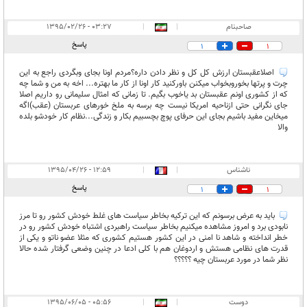
صاحبنام
|
|
۰۳:۲۷ - ۱۳۹۵/۰۲/۲۶
پاسخ
1
1
اصلاعقبستان ارزش کل کل و نظر دادن داره؟مردم اونا بجای وبگردی راجع به این
چرت و پرتها بخوروبخواب میکنن باورکنید کار اونا از کار ما بهتره... اخه به من و شما چه
که از کشوری اونم عقبستان بد یاخوب بگیم. تا زمانی که امثال سلیمانی رو داریم اصلا
جای نگرانی حتی ازناحیه امریکا نیست چه برسه به ملخ خورهای عربستان (عقب)اگه
میخاین مفید باشیم بجای این حرفای پوچ بچسبیم بکار و زندگی...نظام کار خودشو بلده
والا
ناشناس
|
|
۱۲:۵۹ - ۱۳۹۵/۰۴/۲۶
پاسخ
1
1
باید به عرض برسونم که این ترکیه بخاطر سیاست های غلط خودش کشور رو تا مرز
نابودی برد و امروز مشاهده میکنیم بخاطر سیاست راهبردی اشتباه خودش کشور رو در
خطر انداخته و شاهد نا امنی در این کشور هستیم کشوری که مثلا عضو ناتو و یکی از
قدرت های نظامی هستش و اردوغان هم با کلی ادعا در چنین وضعی گرفتار شده حالا
نظر شما در مورد عربستان چیه ؟؟؟؟؟
دوست
|
|
۰۵:۵۶ - ۱۳۹۵/۰۶/۰۵