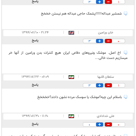
پاسخ
3
1
شمشیر عبداله!!!!!پشمک حاجی عبداله هم نیستن خخخخ
خان ورامین
|
|
۲۱:۲۴ - ۱۳۹۴/۰۷/۱۰
پاسخ
3
0
اخ اصل. موشک ونیروهای دفاعی ایران هیچ کنترات بدن ورامین از آنها خر
میسازیم دست خالی...
سلطان قلبها
|
|
۰۶:۰۹ - ۱۳۹۴/۰۷/۲۲
پاسخ
3
1
باسلام این چیه؟موشک یا سوسک مرده نشون دادند؟خخخخخ
علی خدادادی
|
|
۱۱:۲۰ - ۱۳۹۴/۰۷/۳۰
پاسخ
0
0