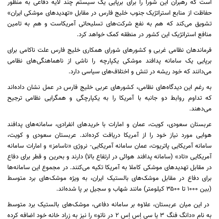
است که رهبران این شورا را برای برپایی یک سیستم چند لایه دفاعی به منظور
حفاظت از منابع استراتژیک جنوب خلیج فارس در مقابل «تهدیدهای موشکی ایران»
تشویق می‌کند که هم به نفع شرکت‌های تسلیحاتی آمریکاست و هم به تامین
منافع استراتژیک این کشور در منطقه کمک خواهد کرد.
فرماندهان نظامی غربی و کشور‌های شورای همکاری خلیج فارس علت ناکامی برای
برپایی یک سامانه پدافند موشکی یکپارچه را ناشی از ناهماهنگی‌های نظامی
می‌دانند که خود ریشه در تنش و اختلاف‌های سیاسی دارد.
به رغم این دیدگاه‌های نظامی، کشورهای عربی خلیج فارس در عمل نشان داده‌اند
که تداوم روابط دو جانبه با آمریکا را به یکپارچگی و همگرایی نظامی ترجیح
می‌دهند.
عربستان سعودی، کویت، عمان و امارات با خرید‌های انفرادی، سامانه‌های پدافند
هوایی مورد نیاز خود را از آمریکا دریافت کرده‌اند. عربستان سعودی و کویت،
سامانه آمریکایی پاتریوت، عمان سامانه آمریکایی- نروژی «ناسامز» و امارات سامانه
آمریکایی «تاد» (سامانه پدافند هوائی در ارتفاع بالا) دارند و بحرین و قطر برای دفاع
در مقابل تهدید‌های موشکی کاملا به آمریکا تکیه می‌کنند. در مجموع این سامانه‌ها
برای دفاع در مقابل موشک‌های بالستیک ایران، به ویژه موشک‌های برد متوسط
(بین ۱۰۰۰ تا ۳۵۰۰ کیلومتر) مانند شهاب و سجیل بر پا شده‌اند.
در این میان عربستان، علاوه بر سامانه دفاعی، موشک‌های بالستیک برد متوسط
به نام «دانگ فنگ ۳ یا سی اِس اِس ۲ در ناتو» را نیز به زراد خانه خود اضافه کرده