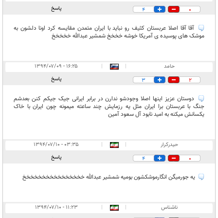
پاسخ
4
0
آقا آقا اصلا عربستان کثیف رو نباید با ایران متمدن مقایسه کرد اونا دلشون به
موشک های پوسیده ی آمریکا خوشه خخخخ شمشیر عبدالله خخخخخ
حامد
|
|
۱۶:۲۵ - ۱۳۹۴/۰۷/۰۹
پاسخ
3
2
دوستان عزیز اينها اصلا وجودشو ندارن در برابر ایرانی جیک جیکم کنن بعدشم
جنگ با عربستان برا ایران مثل یه رزمایش چند ساعته میمونه چون ایران با خاک
یکسانش میکنه به امید نابود آل سعود آمین
حیدرکرار
|
|
۰۳:۳۵ - ۱۳۹۴/۰۷/۱۰
پاسخ
4
0
یه جورمیگن انگارموشکشون بومیه شمشیر عبدالله خخخخخخخخخخخخخخخخ
ناشناس
|
|
۱۱:۲۳ - ۱۳۹۴/۰۷/۱۰