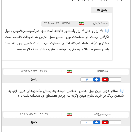
پاسخ ها
حمید کیش
|
|
۱۵:۳۸ - ۱۳۹۴/۰۵/۱۷
30 روز و حتی 3 روز واسشون فاجعه است تنها صرفنتونستن فروش و پول
نگرفتن نیست در معاملات بین المللی عمل نکردن به تعهدات فاجعه است
مشتری دیگه اعتماد نمیکنه ادعای خسارت میکنه نفت همین جور که اومد
پایین به سرعت بالا میره حتی با عرضه داعش به بالای 200 دلار میرسه
۱۹:۲۷ - ۱۳۹۴/۰۵/۲۶
|
|
mina68
پاسخ
2
0
سالار عزیز ایران پول نفتش اختلاس میشه وعربستان وکشورهای عربی اونو به
شیطان بزرگ برا خرید سلاح میدن وگرنه بله ایرانم همسطح اوناصادرات نفت داه
حبیب نورزاده
|
|
۲۳:۳۱ - ۱۳۹۴/۰۵/۲۶
پاسخ
3
0