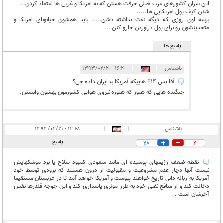
این سران کشورهای عرب خیلی خرفت هستن که به امریکا و غربی ها اعتماد کردن...
شدن کیف پول امریکایی ها.....
برسه اون روزی که دیگه نفت نداشته باشن..... باید همشون خیابونای امریکا و
متحدینشون رو برای پول دراوردن جارو کنن....
پاسخ ها
ناشناس
|
|
۱۶:۲۰ - ۱۳۹۳/۰۲/۲۰
آقا پس F14 هاییکه آمریکا به ایران داده چی؟
جنگنده هایی که هنوز که هنوزه نیروی هوایی کشورمون بهشون وابستن.
ناشناس
|
|
۱۲:۴۸ - ۱۳۹۳/۰۲/۲۱
پاسخ
28
4
نقطه ضعف رژیمهای پوسیده ای مانند سعودی کمبود سلاح یا برد موشکهایش
نیست آنها دچار عدم مشروعیت و مقبولیت از درون هستند که بزودی توسط خود
آمریکا به زباله دانی تاریخ خواهند پیوست و آمریکا خواهد آمد تا در عربستان مستقیما
دخالت کند و از منافع نفتی خود به طرز موثری پاسداری کند و این جوجه قلدرها نفس
آخرشان است .