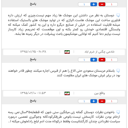
پاسخ
1
1
دوستان به نظر من داشتن این موشک ها زیاد مهم نیست,چیزی که ارزش داره
فناوری ساخت این موشک هاست.الیاژی که در تولید موشک های بالستیک استفاده
میشه قابلیت استفاده در خیلی از صنایع دیگرو داره و این به کشور کمک میکنه که
وابستگی اقتصادی خودش رو کمتر بکنه و اون موقعست که تحریمم زیاد کارساز
نیست.بیایم دعا کنیم که توانایی موشکیمون باعث پیشرفت در دیگر زمینه ها بشه.
خادمی چگنی از خرم اباد
|
|
۲۰:۳۸ - ۱۳۹۵/۰۱/۲۵
پاسخ
1
1
باسلام عربستان سعودی حتی الاغ را هم از قبرس اجاره میکنند چطور قادر خواهند
بود در برابر غرش موشک های ایران مقاومت کنند
واقع بین
|
|
۱۱:۵۳ - ۱۳۹۵/۰۲/۱۰
پاسخ
1
1
باخوندن نظرات دوستان گمانه زنی میانگین سنی شون که قطعابه35سال نمی رسه
ازخام بودن نظرات کارسختی نیست.بانوعی طرزفکرکودکانه وجوگیری تعصبی درمورد
سیاست نظردادن چندان کارگشانیست وفقط درکوتاه مدت ادم ابلح رادلخوش میکنه ا..