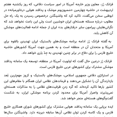
فرانک رُز، معاون وزیر خارجه آمریکا در امور سیاست دفاعی، که روز یکشنبه هفتم
اردیبهشت در حاشیه چهارمین «سَمپوزیوم موشک و پدافند هوایی درخاورمیانه» در
ابوظبی سخن می‌گفت، تاکید کرد که واشينگتن درخصوص رسیدن به یک راه حل
مطلوب درباره مسئله هسته‌ای ایران خوشبین است ولی این باعث نخواهد شد که
نگرانی‌هایش پیرامون سایر «رفتارهای بد» ایران از جمله ادامه فعالیت‌های موشکی
آن کاهش یابد.
به گفته فرانک رُز ادامه برنامه موشک‌های بالستیک ایران تهدیدی بالقوه برای
آمریکا و متحدان آن در منطقه است و به همین جهت آمریکا کشورهای حاشیه
خلیج فارس را برای دفاع در برابر چنین تهدیدی به جِدّ یاری خواهد داد.
فرانک رُز درعین حال گفت که اولویت آمریکا در منطقه، توسعه یک سامانه پدافند
موشکی مشترک برای کشورهای عربی خلیج فارس است.
در استراتژی دفاعی جمهوری اسلامی، موشک‌های بالستیک و کروز مهم‌ترین بُعد
بازدارندگی آن را تشکیل می‌دهند و فرماندهان نظامی ایران همگام با مقام‌های این
کشور بار‌ها تاکید کرده‌اند که گره زدنِ ظرفیت‌های نظامی را به مذاکرات هسته‌ای
نمی‌پذیرند واصرار آمریکا برای محدود کردن برنامه موشکی ایران، به شکست
گفت‌و‌گوهای هسته‌ای منجر خواهد شد.
ایده برپایی یک سامانه پدافند هوایی مشترک برای کشورهای شورای همکاری خلیج
فارس و یک کاسه کردن توان نظامی آن‌ها سابقه دیرینه دارد. واشينگتن سال‌ها