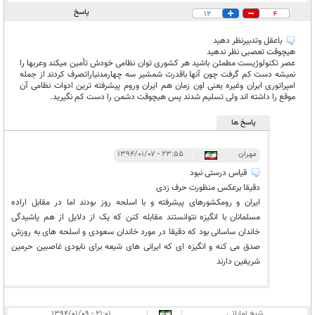
پاسخ
12
4
باعقل وتدبیرنظر دهید
هیچوقت تعصبی نظر ندهید
عصر تکنولوژیست مطمئن باشید هر کشوری توان نظامی خودش تأمین میکند وعربها را
نمیشه دست کم گرفت چون آنها باقدرت شمشیر سه چهارمدنیاراتصرف کردند از جمله
امپراتوری ایران وغیره یعنی اون زمان هم ایران وروم پیشرفته ترین ادوات نظامی آن
موقع را داشته‌ اند ولی تسلیم شدند پس هیچوقت دشمن را دست کم نگیرید.
پاسخ ها
مهران
|
|
۲۳:۵۵ - ۱۳۹۴/۰۱/۰۷
قیاس درستی نبود
دقیقا برعکس منظورت حرف زدی
ایران و رومکشورهای پیشرفته و با اسلحه روز بودند اما در مقابل اراده
مسلمانان با انگیزه نتوانستند مقابله کنن که یک از دلایل از هم پاشیدگی
خاندان ساسانی بود که دقیقا در مورد خاندان سعودی و اسلحه های به روزش
صدق می کنه و انگیزه ای که ایرانی های شیعه برای نابودی غاصبین حرمین
شریفین دارند
شیخ اماراتی
|
|
۲۱:۰۱ - ۱۳۹۴/۰۱/۰۹