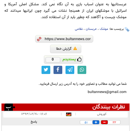
عربستانیها به عنوان اسباب بازی به آن نگاه نمی کند. مشکل اصلی آمریکا و
اسرائیل با موشکهای ایران از همینجا نشات می گیرد چون ایرانیها میدانند که
موشک چیست و آگاهند که چطور باید از آن استفاده کنند.
برچسب ها:
موشک
،
عربستان
،
نظامی
گزارش خطا
پسندیدم
0
شما می توانید مطالب و تصاویر خود را به آدرس زیر ارسال فرمایید.
bultannews@gmail.com
نظرات بینندگان
انتشار یافته:
۷۵
کوروش
|
|
۱۶:۰۶ - ۱۳۹۳/۰۲/۲۰
در انتظار بررسی:
۱۰
پاسخ
51
22
غیر قابل انتشار:
۲۷