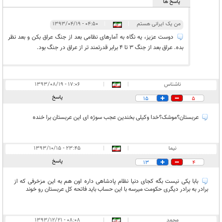
پاسخ ها
من یک ایرانی هستم
|
|
۰۴:۵۰ - ۱۳۹۳/۰۴/۱۹
دوست عزیز، یه نگاه به آمارهای نظامی بعد از جنگ عراق بکن و بعد نظر
بده. عراق بعد از جنگ 3 تا 4 برابر قدرتمند تر از عراق در جنگ بود.
ناشناس
|
|
۱۷:۰۶ - ۱۳۹۳/۰۸/۱۹
پاسخ
15
5
عربستان؟موشک؟خدا وکیلی بخندین عجب سوژه ای این عربستان برا خنده
نیما
|
|
۲۳:۴۵ - ۱۳۹۳/۱۰/۱۵
پاسخ
13
4
بابا یکی نیست بگه کجای دنیا نظام پادشاهی داره اون هم به این مزخرفی که از
برادر به برادر دیگری حکومت میرسه با این حساب باید فاتحه کل عربستان رو خوند
محمد
|
|
۰۸:۰۸ - ۱۳۹۳/۱۲/۲۱