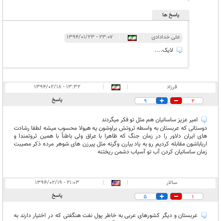
پاسخ ها
علی خدادادی
|
|
۲۳:۰۷ - ۱۳۹۴/۰۱/۲۳
لایک....
فرزاد
|
|
۱۳:۳۲ - ۱۳۹۴/۰۲/۱۸
پاسخ
9
2
امیر عزیز ساسانیان هم مثل تو فکر میگردند
دوستانی که عربستان به واسطه ثروتش براوشون یه هیولا محسوب میشه لطفا رشادت
های ایران دلاور را در زمان جنگ که ظاهرا با عراق ولی باطناً با همین ثروتمندا و
ارباباشون مقابله کردیم رو به یاد بیارن وگرنه مثل پیرزن های شوهر مرده ذکر مصیبت
زمان ساسانیان کردن آب تو آسیاب دشمن ریختنه
سالار
|
|
۲۱:۰۳ - ۱۳۹۴/۰۲/۱۹
پاسخ
5
1
عربستان و دیگر کشورهای عربی به خاطر پول نفت هنگفتی که در اختیار دارند به