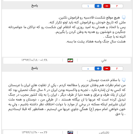
پاسخ
1
2
هیچ موقع شکست قادسیه رو فراموش نکنین.
ملتی که تاریخ خودش رو فراموش کنه باید اونو تکرار کنه.
پس با اتحاد و همدلی به امید روزی که انتقام اون شکست رو که نیاکان ما جوانمردانه
جنگیدن و خونشون رو هدیه به وطن کردن را بگیریم.
البته نه با جنگ .
هشت سال جنگ واسه هفتاد پشت ما بسه.
علي
|
|
۰۱:۲۸ - ۱۳۹۴/۱۰/۱۸
پاسخ
0
2
با سلام خدمت دوستان ،
من تمام نظرات هم وطنان عزيزم را مطالعه كردم ، يكي از تفاوت هاي ايران با عربستان
كه كسي به ان إشاره نكرد ، تجربه و واكسينه بودن ايران در 8 سال جنگ تحميلي بود كه
ايران از يك طرف و عراق و همه دنيا از طرف ديگر ، ايران را به يك كشور مجرب در جنگ
تبديل كرده است كه عربها با ان بيگانه هستند ، از طرفي من ، دوستان و همه ملت
ايران عليرغم اينكه ممكنه در برخي از موارد با دولت اختلاف نظر داشته باشيم ، ولي به
خون خواهي امام سوم (ع) همگي جلوي عربها مي ايستيم ، همانطور كه قبلا ايستاديم
. يا حق
ناشناس
|
|
۰۰:۲۶ - ۱۳۹۴/۱۱/۲۰