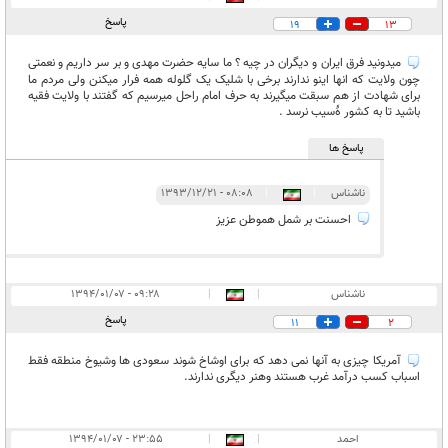
پاسخ
19
13
میدونید فرق ایران و دیگران در چیه ؟ ما سایه حضرت مهدی و بر سر داریم و نعمتی
چون ولایت که انها اینو ندارند برخی با شلیک یک گلوله همه فرار میکنن ولی مردم ما
برای شهادت از هم سبقت میگیرند به حرف امام راحل میرسیم که گفتند با ولایت فقیه
باشید تا به کشور ۀسیب نرسد .
پاسخ ها
ناشناس
|
|
۰۸:۰۸ - ۱۳۹۳/۱۲/۲۱
احسنت بر شمل هموطن عزیز
ناشناس
|
|
۰۹:۲۸ - ۱۳۹۴/۰۱/۰۷
پاسخ
11
2
آمریکا چیزی به آنها نمی دهد که برای اوشاخ شوند سعودی ها وشیوخ منطقه فقط
اسباب کسب درآمد غرب هستند وهنر دیگری ندارند.
احمد
|
|
۲۳:۵۵ - ۱۳۹۴/۰۱/۰۷