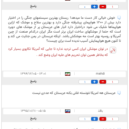
پاسخ
0
1
خوش خیالی کار دست ما میدهد! ربستان بهترین سیستمهای جنگی را در اختیار
دارد بیش از 1200 هواپیمای پیشرفته جنگی دارد و بهترین سلاح و موشک که ازاین
هواپیماها شلیک می شود دراختیار دارد انبار های عربستان پر از موشک های دوبرد
است که حتما از موشکهای ساخت ایران برتر است مگر ایران درکدام صنعت از چین
آمریکا و روسیه بهتر است مه موشکش باشد. اینکه عربستان در یمن جنایت می کند و
تا کنون هیچ هواپیمایش آسیب ندیده است برای چیست؟
در توان موشکی ایران کسی تردید ندارد تا جایی که آمریکا تکاپوی بسیار کرد
که بخاطر همین توان تحریم های علیه ایران وضع کند .
۱۳:۰۱ - ۱۳۹۴/۱۲/۰۵
|
|
mahdi
پاسخ
1
1
عربستان هه امریکا نتونسته غلتی بکنه عربستان که عددی نیست
باقذ
|
|
۰۵:۱۵ - ۱۳۹۵/۰۱/۱۱
پاسخ
1
1