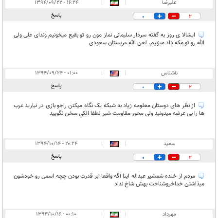
علیرضا
|
|
۱۶:۲۴ - ۱۳۹۴/۰۹/۲۲
پاسخ
0
2
ایشالا ی روز به گفته سردار سلیمانی نماز مون رو تو بقیع میخونیم وندای علی ولی
الله رو تو مکه داد میزنیم. لعن الله عربستان سعودی
ناشناس
|
|
۰۱:۰۰ - ۱۳۹۴/۰۹/۲۴
پاسخ
0
2
از نظر های دوستان معلومه زیاد به شبکه یک نگاه میکنن راجو بازی در نیارید عرب
ها را بی عرضه میدونید ولی محور مقاومت شیر لطفا الكي سخن نگوييد
سعید
|
|
۲۰:۲۴ - ۱۳۹۴/۱۰/۱۴
پاسخ
0
2
مردم از خنده شمشیر عبداله اینا اگه واقعا ابر قدرت بودن چچه اسمی رو خودشون
میذاشتن خداخروشناخت بهش شاخ نداد
مهرداد
|
|
۰۰:۱۰ - ۱۳۹۴/۱۰/۱۶