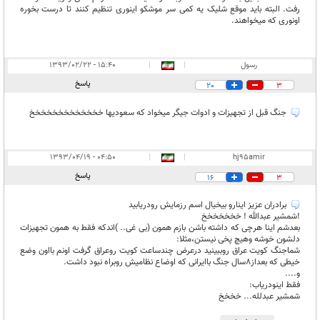
رفت. البته باید موقع شلیک یه کمی سر موشکو اینوری تنظیم کنند تا درست بخوره
اونوری که میخواهند.
رسول
|
|
۱۵:۴۰ - ۱۳۹۳/۰۲/۲۲
پاسخ
20
3
جنگ قبل از تجهیزات و ادوات جیگر میخواد که سعودیها خخخخخخخخخخخخخ
۰۴:۵۰ - ۱۳۹۳/۰۴/۱۹
|
|
hj95amir
پاسخ
16
3
برادران عزیز اینارو بیخیال اسم رزمایش رودریابید
!شمشیر عبدالله ! خخخخخخخ
بعدشم اینا هرچی که داشته باشن بازم همون (بی غی.. )اندکه فقط به همون تجهیزات
دلشون خوشه وهیچ پخی نیستن،مثلا:
شماجنگ کویت عراق روببینید درعرض چندساعت کویت روعراق گرفت اونم بااون وضع
خیطی که بعداز8سال جنگ باایرانی که اوضاع نظامیش روبراه نبود داشت.
و....
فقط اینودریاب:
شمشیر عبدلله... خخخخ