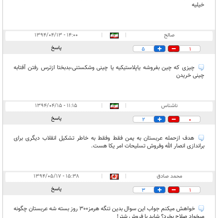
خیلیه
صالح
|
|
۱۴:۰۰ - ۱۳۹۴/۰۴/۱۳
پاسخ
5
1
چیزی که چین بفروشه یاپلاستیکیه یا چینی وشکستنی،بدبختا ازترس رفتن آفتابه
چینی خریدن
ناشناس
|
|
۱۱:۱۵ - ۱۳۹۴/۰۴/۱۵
پاسخ
2
0
هدف ازحمله عربستان به یمن فقط وفقط به خاطر تشکیل انقلاب دیگری برای
براندازی انصار الله وفروش تسلیحات امر یکا هست.
محمد صادق
|
|
۱۵:۳۸ - ۱۳۹۴/۰۵/۱۷
پاسخ
3
1
خواهش میکنم جواب این سوال بدین تنگه هرمز300 روز بسته شه عربستان چگونه
میخواد صلاح بخرد؟ شاید با فروش شتر!