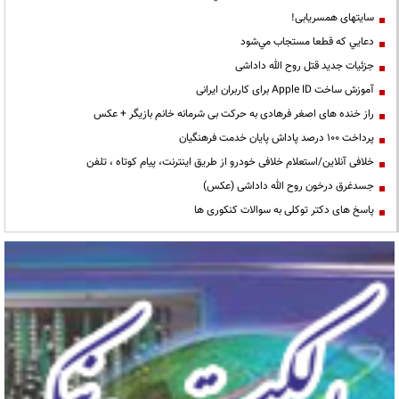
سایتهای همسریابی!
دعايي كه قطعا مستجاب مي‌شود
جزئیات جدید قتل روح الله داداشی
آموزش ساخت Apple ID برای کاربران ایرانی
راز خنده های اصغر فرهادی به حرکت بی شرمانه خانم بازیگر + عکس
پرداخت ۱۰۰ درصد پاداش پایان خدمت فرهنگیان
خلافی آنلاین/استعلام خلافی خودرو از طریق اینترنت، پیام کوتاه ، تلفن
جسدغرق درخون روح الله داداشی (عکس)
پاسخ های دکتر توکلی به سوالات کنکوری ها