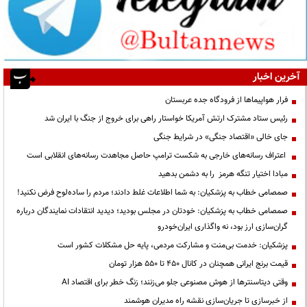
آخرین اخبار
فرار هواپیماها از فرودگاه جده عربستان
رئیس ستاد مشترک ارتش آمریکا خواستار راهی برای خروج از جنگ با ایران شد
جای خالی «اقتصاد جنگی» در شرایط جنگی
اعتراف رسانه‌های خارجی به شکست ترامپ حاصل مجاهدت رسانه‌های انقلابی است
مبادا اختیار تنگه هرمز را به دشمن بدهید
صمصامی خطاب به پزشکیان: به شما اطلاعات غلط دادند؛ مردم را ساده‌لوح فرض نکنید!
صمصامی خطاب به پزشکیان: خودتان در مجلس بودید؛ دیدید انتقادات نمایندگان درباره
گران‌سازی ارز بود، نه واگذاری ایران‌خودرو
پزشکیان: خدمت بی‌منت و مشارکت مردمی، پایه حل مشکلات کشور است
قیمت‌ برنج ایرانی همچنان در کانال ۴۵۰ تا ۵۵۰ هزار تومان
وقتی دیتاسنترها از هوش مصنوعی جلو می‌زنند؛ زنگ خطر برای اقتصاد AI
از خبرسازی تا جریان‌سازی نقشه راه مدیران هوشمند