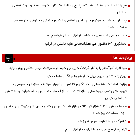
«چرا نباید از شما متنفر باشند؟»؛ پاسخ معنادار یک کاربر خارجی به قدرت و توانمندی
ایرانیان
پس از رأی شورای مرکزی جبهه ایران اسلامی؛ اعضای حقیقی و حقوقی دفتر سیاسی
مشخص شدند
بسنت مدعی شد: به زودی شاهد توافق با ایران خواهیم بود
دستگیری ۱۰۴ مظنون طی عملیات‌هایی علیه داعش در ترکیه
پربازدید ها
باید افراد کارآمدتر را به کار گرفت/ کاری می کنیم در معیشت مردم مشکلی پیش نیاید
رویترز: هشدار صریح ایران خطر شروع جنگ را متوقف کرد
وزارت اطلاعات: شناسایی و دستگیری ۲۱ نفر از مزدوران مرتبط با سازمان جاسوسی و
تروریستی رژیم صهیونیستی و بازداشت ۴ نفر از اعضای باندهای مسلح شرارت و اغتشاش
در استان کرمان
معامله بیش از ۴۱۳ هزار تن کالا در بازار فیزیکی بورس کالا / حراج باز و پتروشیمی پیشران
ارزش معاملات روز شدند
کالابرگ این خانوارها امروز شارژ شد
ترامپ: ترجیح می‌دهم با ایران به توافق برسم