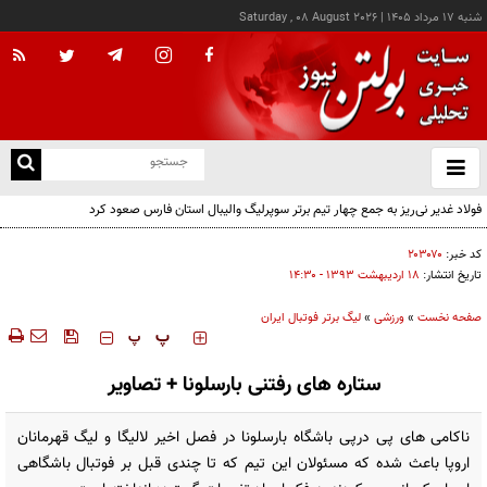
شنبه ۱۷ مرداد ۱۴۰۵
|
Saturday , 08 August 2026
از
و
ته
فولاد غدیر نی‌ریز به جمع چهار تیم برتر سوپرلیگ والیبال استان فارس صعود کرد
ن
نو
کد خبر:
۲۰۳۰۷۰
تاریخ انتشار:
۱۸ ارديبهشت ۱۳۹۳ - ۱۴:۳۰
صفحه نخست
»
ورزشی
»
لیگ برتر فوتبال ایران
‍‍‍ پ
پ
ستاره های رفتنی بارسلونا + تصاویر
ناکامی های پی درپی باشگاه بارسلونا در فصل اخیر لالیگا و لیگ قهرمانان
اروپا باعث شده که مسئولان این تیم که تا چندی قبل بر فوتبال باشگاهی