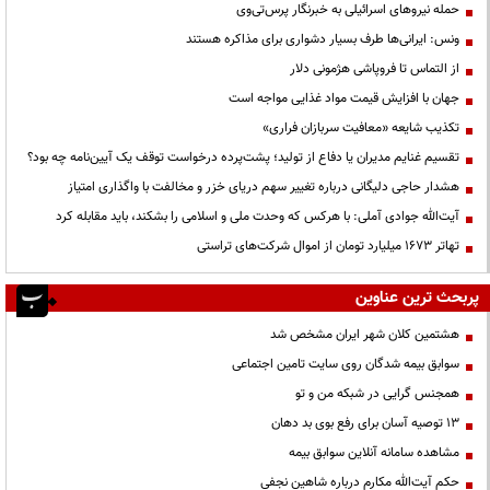
حمله نیروهای اسرائیلی به خبرنگار پرس‌تی‌وی
ونس: ایرانی‌ها طرف بسیار دشواری برای مذاکره هستند
از التماس تا فروپاشی هژمونی دلار
جهان با افزایش قیمت مواد غذایی مواجه است
تکذیب شایعه «معافیت سربازان فراری»
تقسیم غنایم مدیران یا دفاع از تولید؛ پشت‌پرده درخواست توقف یک آیین‌نامه چه بود؟
هشدار حاجی دلیگانی درباره تغییر سهم دریای خزر و مخالفت با واگذاری امتیاز
آیت‌الله جوادی آملی: با هرکس که وحدت ملی و اسلامی را بشکند، باید مقابله کرد
تهاتر ۱۶۷۳ میلیارد تومان از اموال شرکت‌های تراستی
پربحث ترین عناوین
هشتمین کلان شهر ایران مشخص شد
سوابق بیمه شدگان روی سایت تامین اجتماعی
همجنس گرایی در شبکه من و تو
13 توصیه آسان برای رفع بوی بد دهان
مشاهده سامانه آنلاين سوابق بیمه
حكم آيت‌الله مكارم درباره شاهين نجفي