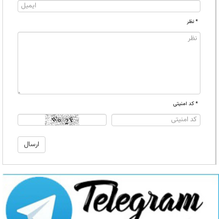
* نظر
* کد امنیتی