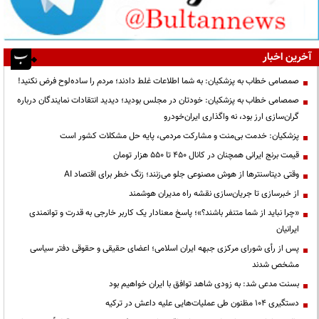
آخرین اخبار
صمصامی خطاب به پزشکیان: به شما اطلاعات غلط دادند؛ مردم را ساده‌لوح فرض نکنید!
صمصامی خطاب به پزشکیان: خودتان در مجلس بودید؛ دیدید انتقادات نمایندگان درباره
گران‌سازی ارز بود، نه واگذاری ایران‌خودرو
پزشکیان: خدمت بی‌منت و مشارکت مردمی، پایه حل مشکلات کشور است
قیمت‌ برنج ایرانی همچنان در کانال ۴۵۰ تا ۵۵۰ هزار تومان
وقتی دیتاسنترها از هوش مصنوعی جلو می‌زنند؛ زنگ خطر برای اقتصاد AI
از خبرسازی تا جریان‌سازی نقشه راه مدیران هوشمند
«چرا نباید از شما متنفر باشند؟»؛ پاسخ معنادار یک کاربر خارجی به قدرت و توانمندی
ایرانیان
پس از رأی شورای مرکزی جبهه ایران اسلامی؛ اعضای حقیقی و حقوقی دفتر سیاسی
مشخص شدند
بسنت مدعی شد: به زودی شاهد توافق با ایران خواهیم بود
دستگیری ۱۰۴ مظنون طی عملیات‌هایی علیه داعش در ترکیه