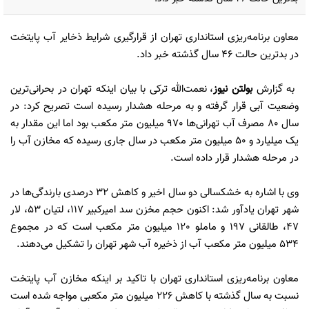
معاون برنامه‌ریزی استانداری تهران از قرارگیری شرایط ذخایر آب پایتخت
در بدترین حالت ۴۶ سال گذشته خبر داد.
به گزارش
بولتن نیوز
، نعمت‌الله ترکی با بیان اینکه تهران در بحرانی‌ترین
وضعیت آبی قرار گرفته و به مرحله هشدار رسیده است تصریح کرد: در
سال 80 مصرف آب تهرانی‌ها 970 میلیون متر مکعب بود اما این مقدار به
یک میلیارد و 50 میلیون متر مکعب در سال جاری رسیده که مخازن آب را
در مرحله هشدار قرار داده است.
وی با اشاره به خشکسالی دو سال اخیر و کاهش 32 درصدی بارندگی‌ها در
شهر تهران یادآور شد: اکنون حجم مخزن سد امیرکبیر 117، لتیان 53، لار
47، طالقانی 197 و ماملو 120 میلیون متر مکعب است که در مجموع
534 میلیون متر مکعب آب از ذخیره آب شهر تهران را تشکیل می‌دهند.
معاون برنامه‌ریزی استانداری تهران با تاکید بر اینکه مخازن آب پایتخت
نسبت به سال گذشته با کاهش 226 میلیون متر مکعبی مواجه شده است