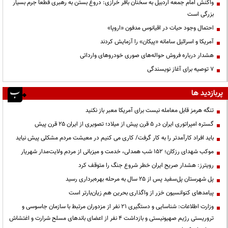
واکنش امام جمعه اردبیل به سخنان باقر خرازی: دروغ بستن به رهبری قطعاً جرم بسیار
بزرگی است
احتمال وجود حیات در اقیانوس مدفون «اروپا»
آمریکا و اسرائیل سامانه «پیکان» را آزمایش کردند
هشدار درباره فروش حواله‌های صوری خودروهای وارداتی
۷ توصیه برای آغاز نویسندگی
پربازدید ها
تنگه هرمز قابل معامله نیست برای آمریکا معبر باز نکنید
گستره امپراتوری ایران در ۵ قرن پیش از میلاد؛ تصویری از ایران ۲۵ قرن پیش
باید افراد کارآمدتر را به کار گرفت/ کاری می کنیم در معیشت مردم مشکلی پیش نیاید
موکب شهدای رزکان؛ ۱۵۲ شب همدلی، خدمت و میزبانی از مردم ولایت‌مدار شهریار
رویترز: هشدار صریح ایران خطر شروع جنگ را متوقف کرد
پل شهرستان پل‌سفید پس از ۲۵ سال به مرحله بهره‌برداری رسید
پیامدهای کنوانسیون خزر از واگذاری بحرین هم زیان‌بارتر است
وزارت اطلاعات: شناسایی و دستگیری ۲۱ نفر از مزدوران مرتبط با سازمان جاسوسی و
تروریستی رژیم صهیونیستی و بازداشت ۴ نفر از اعضای باندهای مسلح شرارت و اغتشاش