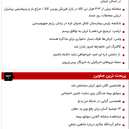
در استان کرمان
معامله بیش از ۴۱۳ هزار تن کالا در بازار فیزیکی بورس کالا / حراج باز و پتروشیمی پیشران
ارزش معاملات روز شدند
شکنجه رئیس بیمارستان کمال عدوان غزه در زندان رژیم صهیونیستی
ترامپ: ترجیح می‌دهم با ایران به توافق برسم
ونس: ایرانی‌ها طرف بسیار دشواری برای مذاکره هستند
کالابرگ این خانوارها امروز شارژ شد
از دشمن ذره ای امید خیرخواهی نباید داشته باشیم
حمله نیروهای اسرائیلی به خبرنگار پرس‌تی‌وی
پربحث ترین عناوین
هشتمین کلان شهر ایران مشخص شد
سوابق بیمه شدگان روی سایت تامین اجتماعی
همجنس گرایی در شبکه من و تو
13 توصیه آسان برای رفع بوی بد دهان
مشاهده سامانه آنلاين سوابق بیمه
حكم آيت‌الله مكارم درباره شاهين نجفي