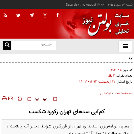
شنبه ۱۷ مرداد ۱۴۰۵
|
Saturday , 08 August 2026
از
و
ته
پزشکیان: خدمت بی‌منت و مشارکت مردمی، پایه حل مشکلات کشور است
ن
نو
کد خبر:
۲۰۲۹۸۵
تعداد نظرات:
۲ نظر
تاریخ انتشار:
۱۷ ارديبهشت ۱۳۹۳ - ۱۸:۱۳
صفحه نخست
»
اجتماعی
‍‍‍ پ
پ
کم‌آبی سدهای تهران رکورد شکست
معاون برنامه‌ریزی استانداری تهران از قرارگیری شرایط ذخایر آب پایتخت در
بدترین حالت ۴۶ سال گذشته خبر داد.