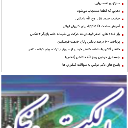
سایتهای همسریابی!
دعايي كه قطعا مستجاب مي‌شود
جزئیات جدید قتل روح الله داداشی
آموزش ساخت Apple ID برای کاربران ایرانی
راز خنده های اصغر فرهادی به حرکت بی شرمانه خانم بازیگر + عکس
پرداخت ۱۰۰ درصد پاداش پایان خدمت فرهنگیان
خلافی آنلاین/استعلام خلافی خودرو از طریق اینترنت، پیام کوتاه ، تلفن
جسدغرق درخون روح الله داداشی (عکس)
پاسخ های دکتر توکلی به سوالات کنکوری ها