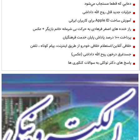
دعايي كه قطعا مستجاب مي‌شود
جزئیات جدید قتل روح الله داداشی
آموزش ساخت Apple ID برای کاربران ایرانی
راز خنده های اصغر فرهادی به حرکت بی شرمانه خانم بازیگر + عکس
پرداخت ۱۰۰ درصد پاداش پایان خدمت فرهنگیان
خلافی آنلاین/استعلام خلافی خودرو از طریق اینترنت، پیام کوتاه ، تلفن
جسدغرق درخون روح الله داداشی (عکس)
پاسخ های دکتر توکلی به سوالات کنکوری ها