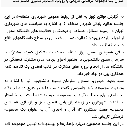
عنوان یک مجموعه فرهنگی تاریخی با رویکرد استکبار ستیزی گفتگو شد.
به گزارش
بولتن نیوز
به نقل از روابط عمومی شهرداری منطقه6،در این
جلسه عظیم بابائی شهردار منطقه 6، با اشاره به سیاست های شهرداری
تهران در زمینه مسائل اجتماعی و فرهنگی و فعالیت های دانشگاه محور ،
از اجرای یازده پروژه و فعالیت عمرانی خدماتی در سطح دانشگاههای واقع
در منطقه 6 خبر داد.
بابائی همچنین ضمن ابراز علاقه نسبت به تشکیل کمیته مشترک با
سازمان بسیج دانشجویی به منظور اجرای برنامه های مشترک فرهنگی در
دانشگاه ها، از انجام پروژه های مشترک در قالب امضای یک تفاهم نامه
همکاری بین دو نهاد خبر داد.
سید ودود حیدری، مسئول سازمان بسیج دانشجویی نیز با اشاره به
وضعیت مجموعه لانه جاسوسی گفت : متاسفانه در هیچ دوره ای نگاه
زیرساختی برای حفظ و نگهداری مجموعه وجود نداشته است. وی خواستار
مساعدت شهرداری در زمینه بازپیرایی فضای سبز و بازسازی فضاهای
مجموعه هفت هکتاری 13 آبان و احیای آن به عنوان یک مجموعه
فرهنگی تاریخی شد.
در این جلسه همچنین درباره راهکارها و پیشنهادات تبدیل مجموعه لانه