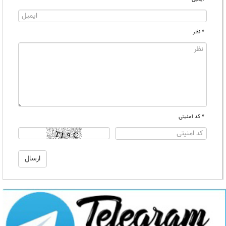
* نظر
* کد امنیتی