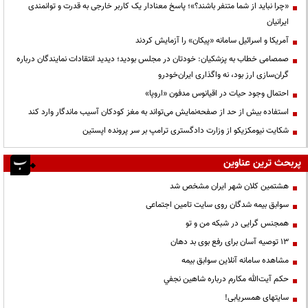
«چرا نباید از شما متنفر باشند؟»؛ پاسخ معنادار یک کاربر خارجی به قدرت و توانمندی
ایرانیان
آمریکا و اسرائیل سامانه «پیکان» را آزمایش کردند
صمصامی خطاب به پزشکیان: خودتان در مجلس بودید؛ دیدید انتقادات نمایندگان درباره
گران‌سازی ارز بود، نه واگذاری ایران‌خودرو
احتمال وجود حیات در اقیانوس مدفون «اروپا»
استفاده بیش از حد از صفحه‌نمایش می‌تواند به مغز کودکان آسیب ماندگار وارد کند
شکایت نیومکزیکو از وزارت دادگستری ترامپ بر سر پرونده اپستین
پربحث ترین عناوین
هشتمین کلان شهر ایران مشخص شد
سوابق بیمه شدگان روی سایت تامین اجتماعی
همجنس گرایی در شبکه من و تو
13 توصیه آسان برای رفع بوی بد دهان
مشاهده سامانه آنلاين سوابق بیمه
حكم آيت‌الله مكارم درباره شاهين نجفي
سایتهای همسریابی!