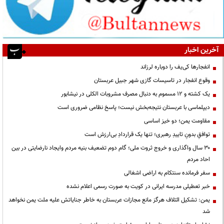
آخرین اخبار
انفجارها کی‌یف را دوباره لرزاند
وقوع انفجار در تاسیسات گازی شهر جبیل عربستان
یک کشته و ۱۲ مسموم به دنبال مصرف مشروبات الکلی در نیشابور
دیپلماسی با عربستان نتیجه‌بخش نیست؛ پاسخ نظامی ضروری است
مقاومت یمن؛ دو خیز اساسی
توافقِ بدونِ تاییدِ رهبری؛ تنها یک قراردادِ بی‌ارزش است
۳۰ سال واگذاری و خروج ثروت ملی؛ گام دوم تضعیف بنیه مردم وایجاد نارضایتی در بین
احاد مردم
سفر فرمانده سنتکام به اراضی اشغالی
خبر تعطیلی مدرسه ایرانی در کویت به صورت رسمی اعلام نشده
یمن: تشکیل ائتلاف هرگز مانع مجازات عربستان به خاطر جنایاتش علیه ملت یمن نخواهد
شد