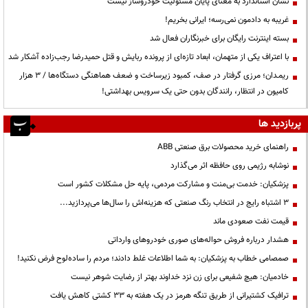
نشان استاندارد به معنای پایان مسئولیت خودروساز نیست
غریبه به دادمون نمی‌رسه؛ ایرانی بخریم!
بسته اینترنت رایگان برای خبرنگاران فعال شد
با اعتراف یکی از متهمان، ابعاد تازه‌ای از پرونده ربایش و قتل حمیدرضا رجب‌زاده آشکار شد
ریمـدان؛ مرزی گرفتار در صف، کمبود زیرساخت و ضعف هماهنگی دستگاه‌ها / ۳ هزار
کامیون در انتظار، رانندگان بدون حتی یک سرویس بهداشتی!
پربازدید ها
راهنمای خرید محصولات برق صنعتی ABB
نوشابه رژیمی روی حافظه اثر می‌گذارد
پزشکیان: خدمت بی‌منت و مشارکت مردمی، پایه حل مشکلات کشور است
3 اشتباه رایج در انتخاب رنگ صنعتی که هزینه‌اش را سال‌ها می‌پردازید...
قیمت نفت صعودی ماند
هشدار درباره فروش حواله‌های صوری خودروهای وارداتی
صمصامی خطاب به پزشکیان: به شما اطلاعات غلط دادند؛ مردم را ساده‌لوح فرض نکنید!
خادمیان: هیچ شفیعی برای زن نزد خداوند بهتر از رضایت شوهر نیست
ترافیک کشتیرانی از طریق تنگه هرمز در یک هفته به ۳۳ کشتی کاهش یافت