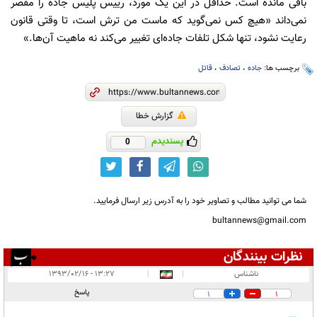
باقی مانده است. حداقل در این یک مورد،‌ رییس پلیس جاده را مقصر
نمی‌داند «هیچ کس نمی‌گوید که ماست من ترش است،‌ تا وقتی قانون
رعایت نشود، تنها شکل تلفات جاده‌ای تغییر می‌کند نه ماهیت آن‌ها.»
برچسب ها:
جاده
،
تصادف
،
قاتل
گزارش خطا
پسندیدم
0
شما می توانید مطالب و تصاویر خود را به آدرس زیر ارسال فرمایید.
bultannews@gmail.com
نظرات بینندگان
انتشار یافته:
۲
ناشناس
|
|
۱۳:۲۷ - ۱۳۹۳/۰۲/۱۶
در انتظار بررسی:
پاسخ
1
1
غیر قابل انتشار:
۲