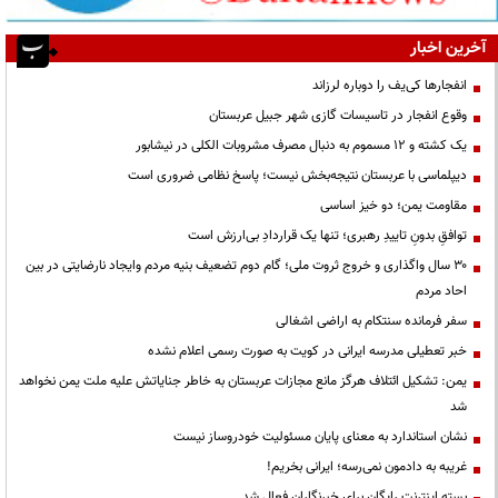
آخرین اخبار
انفجارها کی‌یف را دوباره لرزاند
وقوع انفجار در تاسیسات گازی شهر جبیل عربستان
یک کشته و ۱۲ مسموم به دنبال مصرف مشروبات الکلی در نیشابور
دیپلماسی با عربستان نتیجه‌بخش نیست؛ پاسخ نظامی ضروری است
مقاومت یمن؛ دو خیز اساسی
توافقِ بدونِ تاییدِ رهبری؛ تنها یک قراردادِ بی‌ارزش است
۳۰ سال واگذاری و خروج ثروت ملی؛ گام دوم تضعیف بنیه مردم وایجاد نارضایتی در بین
احاد مردم
سفر فرمانده سنتکام به اراضی اشغالی
خبر تعطیلی مدرسه ایرانی در کویت به صورت رسمی اعلام نشده
یمن: تشکیل ائتلاف هرگز مانع مجازات عربستان به خاطر جنایاتش علیه ملت یمن نخواهد
شد
نشان استاندارد به معنای پایان مسئولیت خودروساز نیست
غریبه به دادمون نمی‌رسه؛ ایرانی بخریم!
بسته اینترنت رایگان برای خبرنگاران فعال شد