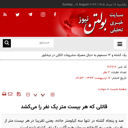
يکشنبه ۱۸ مرداد ۱۴۰۵
|
Sunday , 09 August 2026
از
و
ته
ن
نو
کد خبر:
۲۰۲۷۱۶
تعداد نظرات:
۲ نظر
تاریخ انتشار:
۱۶ ارديبهشت ۱۳۹۳ - ۰۹:۵۳
صفحه نخست
»
حوادث
‍‍‍ پ
پ
قاتلی که هر بیست متر یک نفر را می‌کشد
صد و پنجاه کشته در تنها سه کیلومتر جاده، یعنی تقریبا در هر بیست متر از
راه بندر خمیر به کارخانه سیمان هرمزگان،‌ یک نفر کشته شده است.