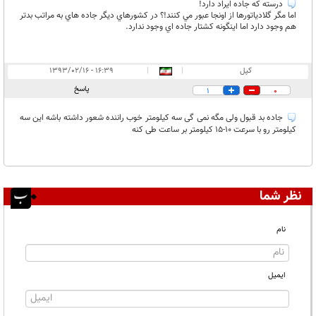
درسته که جاده ايراد دارد!
اما مگر گلادياتورها از اونجا عبور مي کنند!؟ در کشورهاي ديگر جاده هاي به مراتب بدتر
هم وجود دارد اما اينگونه کشتار جاده اي وجود ندارد.
کپل
|
|
۱۶:۳۹ - ۱۳۹۳/۰۲/۱۶
پاسخ
1
0
جاده بد قبول ولی مگه نمی گی سه کیلومتر خوب راننده شعور داشته باشه این سه
کیلومتر رو با سرعت ۱۰-۱۵ کیلومتر بر ساعت طی کنه
نظر شما
نام
ایمیل