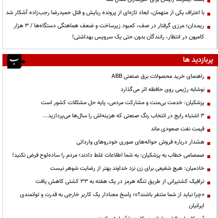
با اعتراف یکی از متهمان، ابعاد تازه‌ای از پرونده ربایش و قتل حمیدرضا رجب‌زاده آشکار شد
ریمـدان؛ مرزی گرفتار در صف، کمبود زیرساخت و ضعف هماهنگی دستگاه‌ها / ۳ هزار
کامیون در انتظار، رانندگان بدون حتی یک سرویس بهداشتی!
پربازدید ها
راهنمای خرید محصولات برق صنعتی ABB
نوشابه رژیمی روی حافظه اثر می‌گذارد
پزشکیان: خدمت بی‌منت و مشارکت مردمی، پایه حل مشکلات کشور است
3 اشتباه رایج در انتخاب رنگ صنعتی که هزینه‌اش را سال‌ها می‌پردازید...
قیمت نفت صعودی ماند
هشدار درباره فروش حواله‌های صوری خودروهای وارداتی
صمصامی خطاب به پزشکیان: به شما اطلاعات غلط دادند؛ مردم را ساده‌لوح فرض نکنید!
خادمیان: هیچ شفیعی برای زن نزد خداوند بهتر از رضایت شوهر نیست
ترافیک کشتیرانی از طریق تنگه هرمز در یک هفته به ۳۳ کشتی کاهش یافت
«چرا نباید از شما متنفر باشند؟»؛ پاسخ معنادار یک کاربر خارجی به قدرت و توانمندی
ایرانیان