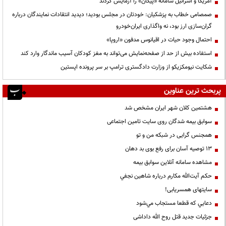
آمریکا و اسرائیل سامانه «پیکان» را آزمایش کردند
صمصامی خطاب به پزشکیان: خودتان در مجلس بودید؛ دیدید انتقادات نمایندگان درباره
گران‌سازی ارز بود، نه واگذاری ایران‌خودرو
احتمال وجود حیات در اقیانوس مدفون «اروپا»
استفاده بیش از حد از صفحه‌نمایش می‌تواند به مغز کودکان آسیب ماندگار وارد کند
شکایت نیومکزیکو از وزارت دادگستری ترامپ بر سر پرونده اپستین
پربحث ترین عناوین
هشتمین کلان شهر ایران مشخص شد
سوابق بیمه شدگان روی سایت تامین اجتماعی
همجنس گرایی در شبکه من و تو
13 توصیه آسان برای رفع بوی بد دهان
مشاهده سامانه آنلاين سوابق بیمه
حكم آيت‌الله مكارم درباره شاهين نجفي
سایتهای همسریابی!
دعايي كه قطعا مستجاب مي‌شود
جزئیات جدید قتل روح الله داداشی