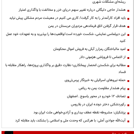
ریشه‌ای مشکلات شهری
هشدار حاجی دلیگانی درباره تغییر سهم دریای خزر و مخالفت با واگذاری امتیاز
باید افراد کارآمدتر را به کار گرفت/ کاری می کنیم در معیشت مردم مشکلی پیش نیاید
هدف قرار گرفتن اتاق‌ فرماندهی مزدوران عربستان در یمن
این دیپلماسی نمایشی، شکست خورده است/واقعیت‌ها را بپذیرید و به تعهدات خود عمل
کنید
امید مالباختگان رمزارز آبکی به فروش اموال محکومان
از التماس تا فروپاشی هژمونی دلار
مطالبه برای شکستن انحصار پیمانکاری؛ نظارت دقیق بر واگذاری پروژه‌ها، راهکار مقابله با
فساد
حمله نیروهای اسرائیلی به خبرنگار پرس‌تی‌وی
پیام هشدار مقاومت یمن به ریاض
تصادف ۱۲ خودرو در محور یاسوج ـ اصفهان
رکوردشکنی دختر دونده ایران در بلاروس
پزشکیان: مشروطه نقطه عطف بیداری و آزادی‌خواهی ملت ایران بود
آیت‌الله جوادی آملی: با هرکس که وحدت ملی و اسلامی را بشکند، باید مقابله کرد