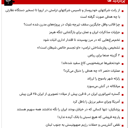
پربازدید ها
از رانت‌ شرکتهای خودروساز و تاسیس شرکتهای تراستی در اروپا تا تسخیر دستگاه نظارتی
با چه هدفی صورت گرفته است
چرا قالب وافل جایگزین سقف تیرچه بلوک در پروژه‌های مدرن شده است؟
جزئیات مذاکرات ایران و عمان برای بازگشایی تنگه هرمز
تخم‌مرغ‌هایی که در مرز پوسیدند تا اقتدار اداری اثبات شود
تشخیص روان‌شناختی ترامپ: «او تجسم خالص شیطان است!»
۲ گزینه صنعا برای ریاض
خودتحقیرها عریضه‌نویس کاخ سفید شده‌اند!
عملیات «نصر ۷» چه هدفی را دنبال می‌کرد؟
زلزله شهر یاسوج را لرزاند
میانکاله در آتش می‌سوزد
گستره امپراتوری ایران در ۵ قرن پیش از میلاد؛ تصویری از ایران ۲۵ قرن پیش
آمریکا ویزای سفیر برزیل را باطل کرد
پزشکیان: تنها کسانی که در خیابان بودند ایران را نگه نداشتند همه سهیم هستند
پارچه فروشی که هیچ نسبتی با بانک آینده ندارد!
نقض آتش‌بس و حملات رژیم صهیونیستی به جنوب لبنان