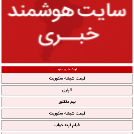
لینک های مفید
قیمت شیشه سکوریت
آلپاری
بیم دتکتور
قیمت شیشه سکوریت
فیلم آپنه خواب