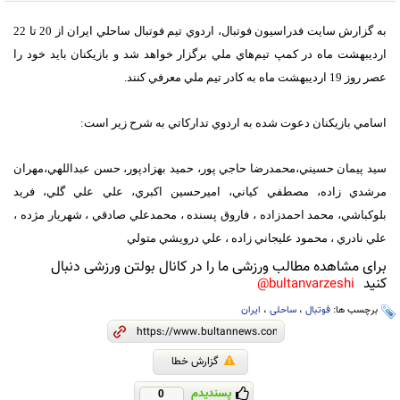
به گزارش سايت فدراسيون فوتبال، اردوي تيم فوتبال ساحلي ايران از 20 تا 22
ارديبهشت ماه در کمپ تيم‌هاي ملي برگزار خواهد شد و بازيکنان بايد خود را
عصر روز 19 ارديبهشت ماه به کادر تيم ملي معرفي کنند.
اسامي بازيکنان دعوت شده به اردوي تدارکاتي به شرح زير است:
سيد پيمان حسيني،محمدرضا حاجي پور، حميد بهزادپور، حسن عبداللهي،مهران
مرشدي زاده، مصطفي کياني، اميرحسين اکبري، علي علي گلي، فريد
بلوکباشي، محمد احمدزاده ، فاروق پسنده ، محمدعلي صادقي ، شهريار مژده ،
علي نادري ، محمود عليجاني زاده ، علي درويشي متولي
برای مشاهده مطالب ورزشی ما را در کانال بولتن ورزشی دنبال
کنید
bultanvarzeshi@
برچسب ها:
فوتبال
،
ساحلی
،
ایران
گزارش خطا
پسندیدم
0