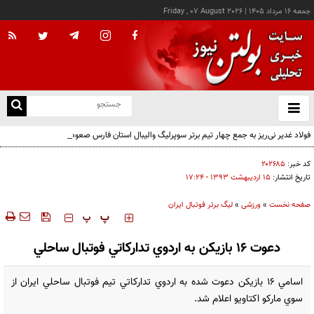
جمعه ۱۶ مرداد ۱۴۰۵
|
Friday , 07 August 2026
از
و
ته
فولاد غدیر نی‌ریز به جمع چهار تیم برتر سوپرلیگ والیبال استان فارس صعود کرد
ن
نو
کد خبر:
۲۰۲۶۸۵
تاریخ انتشار:
۱۵ ارديبهشت ۱۳۹۳ - ۱۷:۲۴
صفحه نخست
»
ورزشی
»
لیگ برتر فوتبال ایران
‍‍‍ پ
پ
دعوت 16 بازيکن به اردوي تدارکاتي فوتبال ساحلي
اسامي 16 بازيکن دعوت شده به اردوي تدارکاتي تيم فوتبال ساحلي ايران از
سوي مارکو اکتاويو اعلام شد.