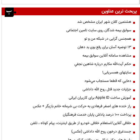
پربحث ترین عناوین
هشتمین کلان شهر ایران مشخص شد
سوابق بیمه شدگان روی سایت تامین اجتماعی
همجنس گرایی در شبکه من و تو
13 توصیه آسان برای رفع بوی بد دهان
مشاهده سامانه آنلاين سوابق بیمه
حكم آيت‌الله مكارم درباره شاهين نجفي
سایتهای همسریابی!
دعايي كه قطعا مستجاب مي‌شود
جزئیات جدید قتل روح الله داداشی
آموزش ساخت Apple ID برای کاربران ایرانی
راز خنده های اصغر فرهادی به حرکت بی شرمانه خانم بازیگر + عکس
پرداخت ۱۰۰ درصد پاداش پایان خدمت فرهنگیان
خلافی آنلاین/استعلام خلافی خودرو از طریق اینترنت، پیام کوتاه ، تلفن
جسدغرق درخون روح الله داداشی (عکس)
پاسخ های دکتر توکلی به سوالات کنکوری ها