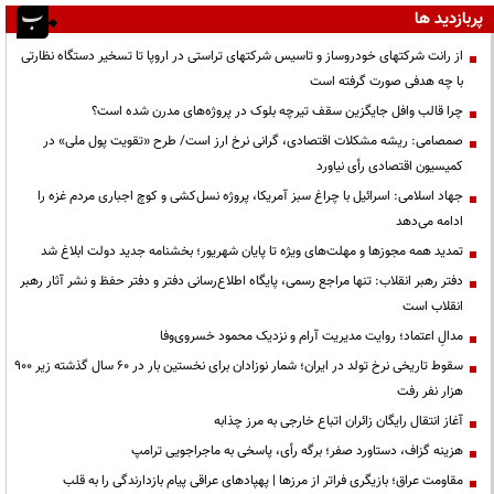
پربازدید ها
از رانت‌ شرکتهای خودروساز و تاسیس شرکتهای تراستی در اروپا تا تسخیر دستگاه نظارتی
با چه هدفی صورت گرفته است
چرا قالب وافل جایگزین سقف تیرچه بلوک در پروژه‌های مدرن شده است؟
صمصامی: ریشه مشکلات اقتصادی، گرانی نرخ ارز است/ طرح «تقویت پول ملی» در
کمیسیون اقتصادی رأی نیاورد
جهاد اسلامی: اسرائیل با چراغ سبز آمریکا، پروژه نسل‌کشی و کوچ اجباری مردم غزه را
ادامه می‌دهد
تمدید همه مجوزها و مهلت‌های ویژه تا پایان شهریور؛ بخشنامه جدید دولت ابلاغ شد
دفتر رهبر انقلاب: تنها مراجع رسمی، پایگاه اطلاع‌رسانی دفتر و دفتر حفظ و نشر آثار رهبر
انقلاب است
مدالِ اعتماد؛ روایت مدیریت آرام و نزدیک محمود خسروی‌وفا
سقوط تاریخی نرخ تولد در ایران؛ شمار نوزادان برای نخستین بار در ۶۰ سال گذشته زیر ۹۰۰
هزار نفر رفت
آغاز انتقال رایگان زائران اتباع خارجی به مرز چذابه
هزینه گزاف، دستاورد صفر؛ برگه رأی، پاسخی به ماجراجویی ترامپ
مقاومت عراق؛ بازیگری فراتر از مرزها | پهپادهای عراقی پیام بازدارندگی را به قلب