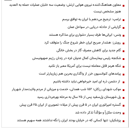
معاون هماهنگ‌کننده نیروی هوایی ارتش: وضعیت سه خلبان عملیات حمله به العدید
هنوز مشخص نیست
ترامپ: ترجیح می‌دهم با ایران به توافق برسم
گزارشی از حادثه دریایی در سواحل عمان
ونس: ایرانی‌ها طرف بسیار دشواری برای مذاکره هستند
رویترز: هشدار صریح ایران خطر شروع جنگ را متوقف کرد
گام جدید برای کاهش مصرف گاز در بخش خانگی
شکنجه رئیس بیمارستان کمال عدوان غزه در زندان رژیم صهیونیستی
تنگه هرمز قابل معامله نیست برای آمریکا معبر باز نکنید
پیامدهای کنوانسیون خزر از واگذاری بحرین هم زیان‌بارتر است
از دشمن ذره ای امید خیرخواهی نباید داشته باشیم
موکب شهدای رزکان؛ ۱۵۲ شب همدلی، خدمت و میزبانی از مردم ولایت‌مدار شهریار
پل شهرستان پل‌سفید پس از ۲۵ سال به مرحله بهره‌برداری رسید
گستره امپراتوری ایران در ۵ قرن پیش از میلاد؛ تصویری از ایران ۲۵ قرن پیش
وحدت مکرّراً و مؤکّداً تذکر داده شد
پزشکیان: تنها کسانی که در خیابان بودند ایران را نگه نداشتند همه سهیم هستند