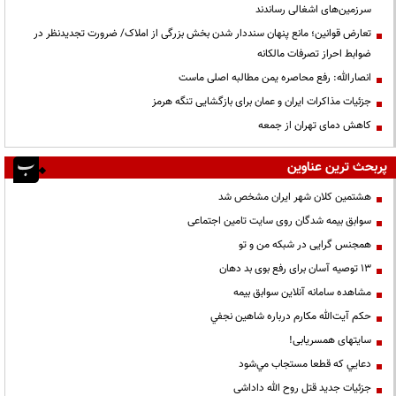
سرزمین‌های اشغالی رساندند
تعارض قوانین؛ مانع پنهان سنددار شدن بخش بزرگی از املاک/ ضرورت تجدیدنظر در
ضوابط احراز تصرفات مالکانه
انصارالله: رفع محاصره یمن مطالبه اصلی ماست
جزئیات مذاکرات ایران و عمان برای بازگشایی تنگه هرمز
کاهش دمای تهران از جمعه
پربحث ترین عناوین
هشتمین کلان شهر ایران مشخص شد
سوابق بیمه شدگان روی سایت تامین اجتماعی
همجنس گرایی در شبکه من و تو
13 توصیه آسان برای رفع بوی بد دهان
مشاهده سامانه آنلاين سوابق بیمه
حكم آيت‌الله مكارم درباره شاهين نجفي
سایتهای همسریابی!
دعايي كه قطعا مستجاب مي‌شود
جزئیات جدید قتل روح الله داداشی