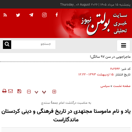
پنجشنبه ۱۵ مرداد ۱۴۰۵
|
Thursday , 06 August 2026
از
و
ته
ن
نو
کد خبر:
۲۰۲۶۴۲
تاریخ انتشار:
۱۵ ارديبهشت ۱۳۹۳ - ۱۲:۲۲
صفحه نخست
»
سیاسی
‍‍‍ پ
پ
به مناسبت درگذشت امام جمعۀ سنندج
یاد و نام ماموستا مجتهدی در تاریخ فرهنگی و دینی کردستان
ماندگاراست