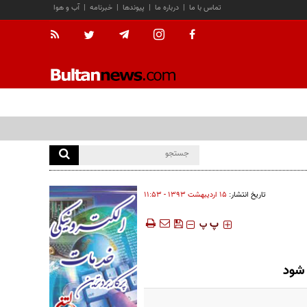
تماس با ما
|
درباره ما
|
پیوندها
|
خبرنامه
|
آب و هوا
تاریخ انتشار:
۱۵ ارديبهشت ۱۳۹۳ - ۱۱:۵۳
‍‍‍ پ
پ
 شود