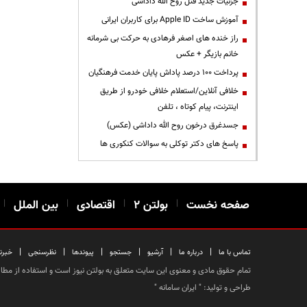
جزئیات جدید قتل روح الله داداشی
آموزش ساخت Apple ID برای کاربران ایرانی
راز خنده های اصغر فرهادی به حرکت بی شرمانه
خانم بازیگر + عکس
پرداخت ۱۰۰ درصد پاداش پایان خدمت فرهنگیان
خلافی آنلاین/استعلام خلافی خودرو از طریق
اینترنت، پیام کوتاه ، تلفن
جسدغرق درخون روح الله داداشی (عکس)
پاسخ های دکتر توکلی به سوالات کنکوری ها
صفحه نخست
|
بولتن ۲
|
اقتصادی
|
بین الملل
|
|
|
|
|
|
|
تماس با ما
درباره ما
آرشیو
جستجو
پیوندها
نظرسنجی
خبرن
تمام حقوق مادی و معنوی این سایت متعلق به بولتن نیوز است و استفاده از مطالب
طراحی و تولید: "
ایران سامانه
"