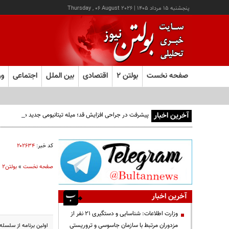
پنجشنبه ۱۵ مرداد ۱۴۰۵
|
Thursday , 06 August 2026
صفحه نخست
بولتن ۲
اقتصادی
بین الملل
اجتماعی
ور
آخرین اخبار
پیشرفت در جراحی افزایش قد؛ میله تیتانیومی جدید دوره نقاهت
کد خبر:
۲۰۲۶۳۴
صفحه نخست
»
بولتن2
»
آخرین اخبار
وزارت اطلاعات: شناسایی و دستگیری ۲۱ نفر از
مزدوران مرتبط با سازمان جاسوسی و تروریستی
اولین برنامه از سلسل