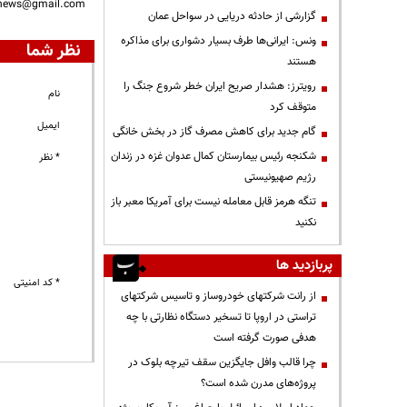
nnews@gmail.com
گزارشی از حادثه دریایی در سواحل عمان
ونس: ایرانی‌ها طرف بسیار دشواری برای مذاکره
نظر شما
هستند
رویترز: هشدار صریح ایران خطر شروع جنگ را
نام
متوقف کرد
ایمیل
گام جدید برای کاهش مصرف گاز در بخش خانگی
شکنجه رئیس بیمارستان کمال عدوان غزه در زندان
* نظر
رژیم صهیونیستی
تنگه هرمز قابل معامله نیست برای آمریکا معبر باز
نکنید
پربازدید ها
* کد امنیتی
از رانت‌ شرکتهای خودروساز و تاسیس شرکتهای
تراستی در اروپا تا تسخیر دستگاه نظارتی با چه
هدفی صورت گرفته است
چرا قالب وافل جایگزین سقف تیرچه بلوک در
پروژه‌های مدرن شده است؟