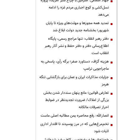
جهاد اسلامی: اسرائیل با چراغ سبز آمریکا، پروژه
نسل‌کشی و کوچ اجباری مردم غزه را ادامه
می‌دهد
تمدید همه مجوزها و مهلت‌های ویژه تا پایان
شهریور؛ بخشنامه جدید دولت ابلاغ شد
دفتر رهبر انقلاب: تنها مراجع رسمی، پایگاه
اطلاع‌رسانی دفتر و دفتر حفظ و نشر آثار رهبر
انقلاب است
هزینه گزاف، دستاورد صفر؛ برگه رأی، پاسخی به
ماجراجویی ترامپ
جزئیات مذاکرات ایران و عمان برای بازگشایی تنگه
هرمز
تعارض قوانین؛ مانع پنهان سنددار شدن بخش
بزرگی از املاک/ ضرورت تجدیدنظر در ضوابط
احراز تصرفات مالکانه
انصارالله: رفع محاصره یمن مطالبه اصلی ماست
تخم‌مرغ‌هایی که در مرز پوسیدند تا اقتدار اداری
اثبات شود
خودتحقیرها عریضه‌نویس کاخ سفید شده‌اند!