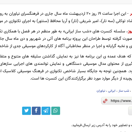
ر
- این اجرا ساعت 19 روز 20 اردیبهشت ماه سال جاری در فرهنگسرای نیا
شاد توکلی (سه تار)، امیر شریفی (تار) و آریا محافظ (سنتور) به اجرای تکنوازی د
وز
، سلسله کنسرت های «شب ساز ایرانی» به طور منظم در هر فصل با همکاری تکنو
صورت گرفته توسط طراحان این پروژه برنامه های آتی در شهریور و دی ماه سال جا
ی و نخبه گرایانه و اجرا در منظر مخاطبانی آگاه از کارکردهای موسیقی جدی از ش
ه هدف عمده ی این برنامه ها نیز به نمایش گذاشتن سلیقه های متنوع و متفا
یری از محتوای مدال موسیقی دستگاهی و نمایش توانمندی های اجرایی سازهای 
ود. همچنین توجه به جایگاه بسیار شاخص تکنوازی در فرهنگ موسیقی کلاسیک 
ده از دیگر موارد مورد نظر برگزارکنندگان این کنسرت ها است.
شب ساز
،
ایرانی
،
نیاوران
و تصاویر خود را به آدرس زیر ارسال فرمایید.