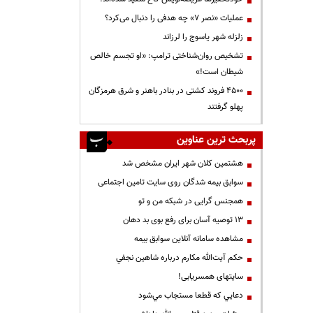
عملیات «نصر ۷» چه هدفی را دنبال می‌کرد؟
زلزله شهر یاسوج را لرزاند
تشخیص روان‌شناختی ترامپ: «او تجسم خالص
شیطان است!»
۴۵۰۰ فروند کشتی در بنادر باهنر و شرق هرمزگان
پهلو گرفتند
پربحث ترین عناوین
هشتمین کلان شهر ایران مشخص شد
سوابق بیمه شدگان روی سایت تامین اجتماعی
همجنس گرایی در شبکه من و تو
13 توصیه آسان برای رفع بوی بد دهان
مشاهده سامانه آنلاين سوابق بیمه
حكم آيت‌الله مكارم درباره شاهين نجفي
سایتهای همسریابی!
دعايي كه قطعا مستجاب مي‌شود