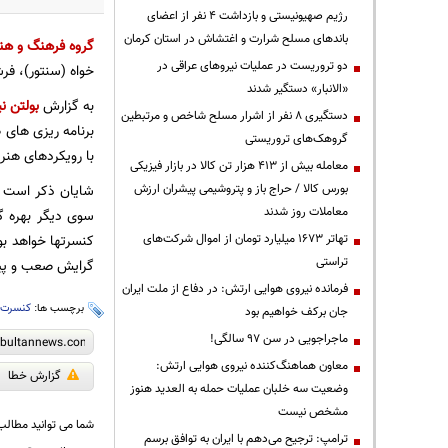
رژیم صهیونیستی و بازداشت ۴ نفر از اعضای
باندهای مسلح شرارت و اغتشاش در استان کرمان
گروه فرهنگ و هن
دو تروریست در عملیات نیروهای عراقی در
خواه (سنتور)، فر
«الانبار» دستگیر شدند
به گزارش
بولتن نی
دستگیری ۸ نفر از اشرار مسلح شاخص و مرتبطین
برنامه ریزی های 
گروهک‌های تروریستی
با رویکردهای هنر
معامله بیش از ۴۱۳ هزار تن کالا در بازار فیزیکی
بورس کالا / حراج باز و پتروشیمی پیشران ارزش
شایان ذکر است ک
معاملات روز شدند
سوی دیگر بهره گ
تهاتر ۱۶۷۳ میلیارد تومان از اموال شرکت‌های
کنسرتها خواهد ب
تراستی
گرایش صعب و پیچی
فرمانده نیروی هوایی ارتش: در دفاع از ملت ایران
برچسب ها:
کنسرت
،
جان برکف خواهیم بود
ماجراجویی در سن ۹۷ سالگی!
معاون هماهنگ‌کننده نیروی هوایی ارتش:
گزارش خطا
وضعیت سه خلبان عملیات حمله به العدید هنوز
مشخص نیست
شما می توانید مطالب 
ترامپ: ترجیح می‌دهم با ایران به توافق برسم