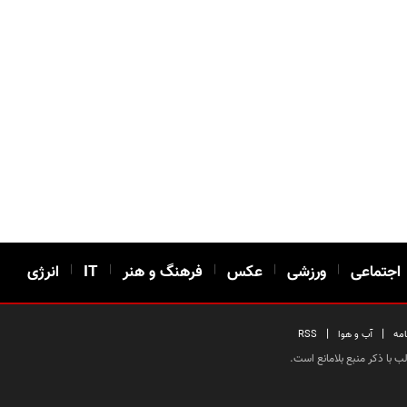
اجتماعی
|
ورزشی
|
عکس
|
فرهنگ و هنر
|
IT
|
انرژی
|
|
امه
آب و هوا
RSS
 با ذکر منبع بلامانع است.