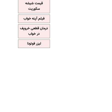
قیمت شیشه
سکوریت
فیلم آپنه خواب
درمان قطعی خروپف
در خواب
لیزر فوتونا