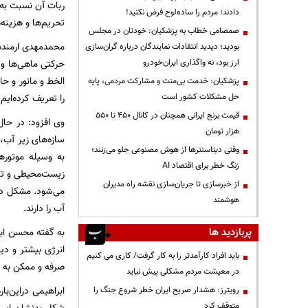
ربات آن نسبت به 
دادند؛ مردم را ساده‌لوح فرض نکنید!
تحریم‌ها و هزینه‌
صمصامی خطاب به پزشکیان: خودتان در مجلس
محمدمهدی ارمنده‌ا
بودید؛ دیدید انتقادات نمایندگان درباره گران‌سازی
ارز بود، نه واگذاری ایران‌خودرو
حرکتی ماهی‌ها و 
الخط و مانور و حا
پزشکیان: خدمت بی‌منت و مشارکت مردمی، پایه
حل مشکلات کشور است
را تعریف کرده‌ایم
قیمت‌ برنج ایرانی همچنان در کانال ۴۵۰ تا ۵۵۰
وی افزود: در حال
هزار تومان
سازه‌های زیر آب، 
وقتی دیتاسنترها از هوش مصنوعی جلو می‌زنند؛
به وسیله موتوره
زنگ خطر برای اقتصاد AI
زیست‌محیطی و تأثی
از خبرسازی تا جریان‌سازی نقشه راه مدیران
می‌شود. مشکل دی
هوشمند
آب را دارند.
پربازدید ها
به گفته محسن ابر
انرژی بیشتر و دی
باید افراد کارآمدتر را به کار گرفت/ کاری می کنیم
صرفه و ممکن به ن
در معیشت مردم مشکلی پیش نیاید
ابراهیمی دراین‌ب
رویترز: هشدار صریح ایران خطر شروع جنگ را
متوقف کرد