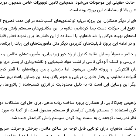
حالت حقیقی این موجودات می‌شود. همچنین تامین تجهیزات خاص همچون دوربین پر 
های بالا از معضلات این پروژه بوده است.
ی از دیگر همکاران این پروژه درباره توانمندی‌های کسب‌شده در این مدت تصریح کرد
تنوع این حرکات دست پیدا کرده‌ایم، علاوه بر این مکانیزم‌های سیستم رانش ویژ
لت‌های بهینه حرکتی را شناخته‌ایم. با استفاده از این دانش‌ها برای نمونه فعلی 
 و در ادامه این پروژه قابلیت‌های کاربردی دیگر مثل مأموریت‌های این ربات را برنامه
 حاضر معمولاً وسایل نقلیه کنترل از راه دور زیردریایی، مأموریت‌های نظامی و ب
بازرسی و کشف آلودگی ناشی از نشت مواد شیمیایی و نقشه‌برداری از بستر دریا و ..
ای الکتریکی و پروانه تأمین می‌شود. اما بازدهی پایین پروانه‌های با قطر ک
رات نامطلوب بر رفتار جانوران دریایی و حجم بالای بدنه این وسایل باعث بروز مشک
گر این وسایل این است که به دلیل محدودیت در انرژی کسب‌شده از باتری‌ها، ب
اهیمی چم‌کاکایی، از همکاران پروژه ساخت ربات ماهی، برای حل این مشکلات دو ر
گری استفاده از سیستم رانشی کارآمد‌تر از سیستم معمول است، از آنجا که مورد 
ظر نمی‌رسد، توجه‌مان به سمت پیدا کردن سیستم رانش کارآمد‌تر جلب شد.
اره گفت: ماهیان دارای توانایی قابل توجه در ساکن ماندن، چرخش و حرکت سریع د