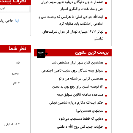
نظرات بینندگ
هشدار حاجی دلیگانی درباره تغییر سهم دریای
کپل
خزر و مخالفت با واگذاری امتیاز
آیت‌الله جوادی آملی: با هرکس که وحدت ملی و
حاجی ربات 
اسلامی را بشکند، باید مقابله کرد
تهاتر ۱۶۷۳ میلیارد تومان از اموال شرکت‌های
تراستی
نظر شما
پربحث ترین عناوین
هشتمین کلان شهر ایران مشخص شد
نام
سوابق بیمه شدگان روی سایت تامین اجتماعی
ایمیل
همجنس گرایی در شبکه من و تو
* نظر
13 توصیه آسان برای رفع بوی بد دهان
مشاهده سامانه آنلاين سوابق بیمه
حكم آيت‌الله مكارم درباره شاهين نجفي
سایتهای همسریابی!
دعايي كه قطعا مستجاب مي‌شود
* کد امنیتی
جزئیات جدید قتل روح الله داداشی