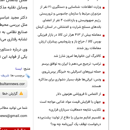
شکل بدنشان است 
وسایل نقلیه مذکو
وزارت اطلاعات: شناسایی و دستگیری ۲۱ نفر از
مزدوران مرتبط با سازمان جاسوسی و تروریستی
دکتر مجید عباسپو
رژیم صهیونیستی و بازداشت ۴ نفر از اعضای
مثل بررسی محیط ز
باندهای مسلح شرارت و اغتشاش در استان کرمان
صنایع نظامی به ع
معامله بیش از ۴۱۳ هزار تن کالا در بازار فیزیکی
تشابه رفتاری می‌
بورس کالا / حراج باز و پتروشیمی پیشران ارزش
معاملات روز شدند
وی درباره دستاور
کالابرگ این خانوارها امروز شارژ شد
یکی از فواید این 
ترامپ: ترجیح می‌دهم با ایران به توافق برسم
منبع:
ایسنا
حمله نیروهای اسرائیلی به خبرنگار پرس‌تی‌وی
برچسب ها:
شریف
،
ونس: ایرانی‌ها طرف بسیار دشواری برای مذاکره
هستند
گزارش خطا
از التماس تا فروپاشی هژمونی دلار
جهان با افزایش قیمت مواد غذایی مواجه است
شما می توانید مطالب 
تکذیب شایعه «معافیت سربازان فراری»
nnews@gmail.com
تقسیم غنایم مدیران یا دفاع از تولید؛ پشت‌پرده
درخواست توقف یک آیین‌نامه چه بود؟