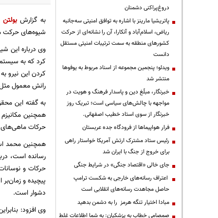
دروغ‌پراکنی دشمنان
به گزارش
بولتن ن
پاتریشیا مارینز با اشاره به توافق امنیتی سه‌جانبه
شیوه‌های حرکت م
ریاض، اسلام‌آباد و آنکارا، آن را نشانه‌ای از حرکت
کشورهای منطقه به سمت ترتیبات امنیتی مستقل
وی درباره این شی
دانست
کرد که به سیستم
ویدئو؛ پنجمین مجموعه از اسناد مربوط به یوفوها
کردن این نیرو ب
منتشر شد
رانش معمول مثل پ
خبرنگار، مبلّغ دین و پاسدار فرهنگ و هویت در
به گفته این محقق
مواجهه با چالش‌های سیاسی است؛ تبریک روز
همچنین مکانیزم ح
خبرنگار از سوی استاد خطیب اصفهانی.
حرکات ماهی‌های ز
فرار هواپیماها از فرودگاه جده عربستان
رئیس ستاد مشترک ارتش آمریکا خواستار راهی
همچنین محمد اسدی
برای خروج از جنگ با ایران شد
رسانده است، دربا
جای خالی «اقتصاد جنگی» در شرایط جنگی
حرکات و نوسانات
اعتراف رسانه‌های خارجی به شکست ترامپ
پیچیده و زمان‌بر
حاصل مجاهدت رسانه‌های انقلابی است
دشوار است.
مبادا اختیار تنگه هرمز را به دشمن بدهید
وی افزود: بنابرا
صمصامی خطاب به پزشکیان: به شما اطلاعات غلط