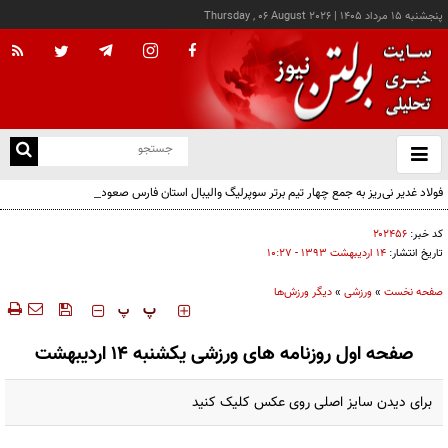
پنجشنبه ۱۵ مرداد ۱۴۰۵
|
Thursday , 06 August 2026
از
و
ته
فولاد غدیر نی‌ریز به جمع چهار تیم برتر سوپرلیگ والیبال استان فارس صعود کرد
ن
نو
کد خبر:
۲۰۲۴۵۶
تاریخ انتشار:
۱۴ ارديبهشت ۱۳۹۳ - ۱۰:۲۷
صفحه نخست
»
ورزشی
»
دیگر ورزش‌ها
‍‍‍ پ
پ
صفحه اول روزنامه های ورزشی یکشنبه 14 اردیبهشت
برای دیدن سایز اصلی روی عکس کلیک کنید