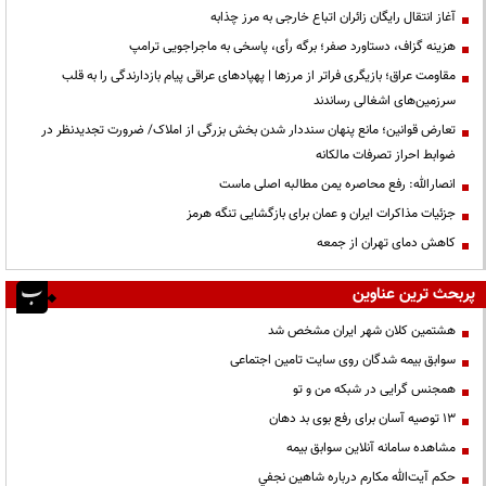
آغاز انتقال رایگان زائران اتباع خارجی به مرز چذابه
هزینه گزاف، دستاورد صفر؛ برگه رأی، پاسخی به ماجراجویی ترامپ
مقاومت عراق؛ بازیگری فراتر از مرزها | پهپادهای عراقی پیام بازدارندگی را به قلب
سرزمین‌های اشغالی رساندند
تعارض قوانین؛ مانع پنهان سنددار شدن بخش بزرگی از املاک/ ضرورت تجدیدنظر در
ضوابط احراز تصرفات مالکانه
انصارالله: رفع محاصره یمن مطالبه اصلی ماست
جزئیات مذاکرات ایران و عمان برای بازگشایی تنگه هرمز
کاهش دمای تهران از جمعه
پربحث ترین عناوین
هشتمین کلان شهر ایران مشخص شد
سوابق بیمه شدگان روی سایت تامین اجتماعی
همجنس گرایی در شبکه من و تو
13 توصیه آسان برای رفع بوی بد دهان
مشاهده سامانه آنلاين سوابق بیمه
حكم آيت‌الله مكارم درباره شاهين نجفي