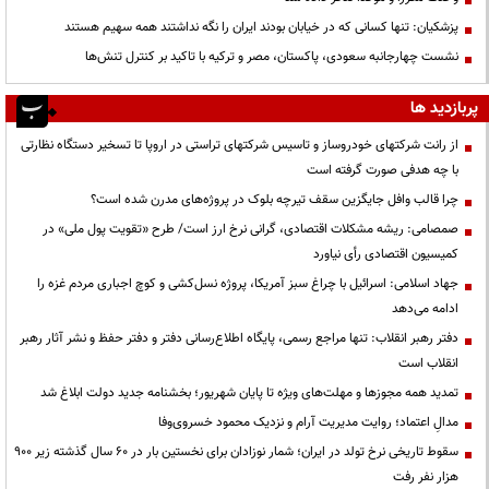
پزشکیان: تنها کسانی که در خیابان بودند ایران را نگه نداشتند همه سهیم هستند
نشست چهارجانبه سعودی، پاکستان، مصر و ترکیه با تاکید بر کنترل تنش‌ها
پربازدید ها
از رانت‌ شرکتهای خودروساز و تاسیس شرکتهای تراستی در اروپا تا تسخیر دستگاه نظارتی
با چه هدفی صورت گرفته است
چرا قالب وافل جایگزین سقف تیرچه بلوک در پروژه‌های مدرن شده است؟
صمصامی: ریشه مشکلات اقتصادی، گرانی نرخ ارز است/ طرح «تقویت پول ملی» در
کمیسیون اقتصادی رأی نیاورد
جهاد اسلامی: اسرائیل با چراغ سبز آمریکا، پروژه نسل‌کشی و کوچ اجباری مردم غزه را
ادامه می‌دهد
دفتر رهبر انقلاب: تنها مراجع رسمی، پایگاه اطلاع‌رسانی دفتر و دفتر حفظ و نشر آثار رهبر
انقلاب است
تمدید همه مجوزها و مهلت‌های ویژه تا پایان شهریور؛ بخشنامه جدید دولت ابلاغ شد
مدالِ اعتماد؛ روایت مدیریت آرام و نزدیک محمود خسروی‌وفا
سقوط تاریخی نرخ تولد در ایران؛ شمار نوزادان برای نخستین بار در ۶۰ سال گذشته زیر ۹۰۰
هزار نفر رفت