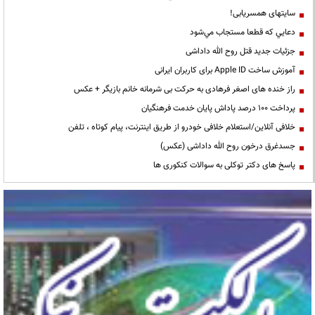
سایتهای همسریابی!
دعايي كه قطعا مستجاب مي‌شود
جزئیات جدید قتل روح الله داداشی
آموزش ساخت Apple ID برای کاربران ایرانی
راز خنده های اصغر فرهادی به حرکت بی شرمانه خانم بازیگر + عکس
پرداخت ۱۰۰ درصد پاداش پایان خدمت فرهنگیان
خلافی آنلاین/استعلام خلافی خودرو از طریق اینترنت، پیام کوتاه ، تلفن
جسدغرق درخون روح الله داداشی (عکس)
پاسخ های دکتر توکلی به سوالات کنکوری ها