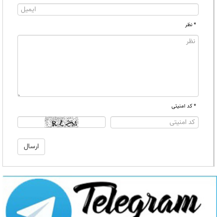
* نظر
* کد امنیتی