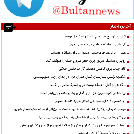
آخرین اخبار
ترامپ: ترجیح می‌دهم با ایران به توافق برسم
گزارشی از حادثه دریایی در سواحل عمان
ونس: ایرانی‌ها طرف بسیار دشواری برای مذاکره هستند
رویترز: هشدار صریح ایران خطر شروع جنگ را متوقف کرد
گام جدید برای کاهش مصرف گاز در بخش خانگی
شکنجه رئیس بیمارستان کمال عدوان غزه در زندان رژیم صهیونیستی
تنگه هرمز قابل معامله نیست برای آمریکا معبر باز نکنید
پیامدهای کنوانسیون خزر از واگذاری بحرین هم زیان‌بارتر است
از دشمن ذره ای امید خیرخواهی نباید داشته باشیم
موکب شهدای رزکان؛ ۱۵۲ شب همدلی، خدمت و میزبانی از مردم ولایت‌مدار شهریار
پل شهرستان پل‌سفید پس از ۲۵ سال به مرحله بهره‌برداری رسید
گستره امپراتوری ایران در ۵ قرن پیش از میلاد؛ تصویری از ایران ۲۵ قرن پیش
وحدت مکرّراً و مؤکّداً تذکر داده شد