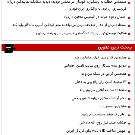
صمصامی خطاب به پزشکیان: خودتان در مجلس بودید؛ دیدید انتقادات نمایندگان درباره
گران‌سازی ارز بود، نه واگذاری ایران‌خودرو
احتمال وجود حیات در اقیانوس مدفون «اروپا»
استفاده بیش از حد از صفحه‌نمایش می‌تواند به مغز کودکان آسیب ماندگار وارد کند
شکایت نیومکزیکو از وزارت دادگستری ترامپ بر سر پرونده اپستین
پربحث ترین عناوین
هشتمین کلان شهر ایران مشخص شد
سوابق بیمه شدگان روی سایت تامین اجتماعی
همجنس گرایی در شبکه من و تو
13 توصیه آسان برای رفع بوی بد دهان
مشاهده سامانه آنلاين سوابق بیمه
حكم آيت‌الله مكارم درباره شاهين نجفي
سایتهای همسریابی!
دعايي كه قطعا مستجاب مي‌شود
جزئیات جدید قتل روح الله داداشی
آموزش ساخت Apple ID برای کاربران ایرانی