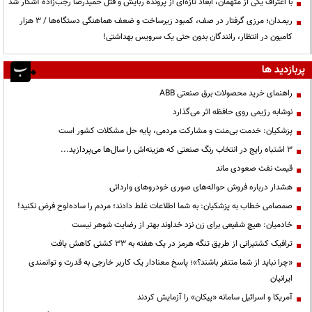
با اعتراف یکی از متهمان، ابعاد تازه‌ای از پرونده ربایش و قتل حمیدرضا رجب‌زاده آشکار شد
ریمـدان؛ مرزی گرفتار در صف، کمبود زیرساخت و ضعف هماهنگی دستگاه‌ها / ۳ هزار
کامیون در انتظار، رانندگان بدون حتی یک سرویس بهداشتی!
پربازدید ها
راهنمای خرید محصولات برق صنعتی ABB
نوشابه رژیمی روی حافظه اثر می‌گذارد
پزشکیان: خدمت بی‌منت و مشارکت مردمی، پایه حل مشکلات کشور است
3 اشتباه رایج در انتخاب رنگ صنعتی که هزینه‌اش را سال‌ها می‌پردازید...
قیمت نفت صعودی ماند
هشدار درباره فروش حواله‌های صوری خودروهای وارداتی
صمصامی خطاب به پزشکیان: به شما اطلاعات غلط دادند؛ مردم را ساده‌لوح فرض نکنید!
خادمیان: هیچ شفیعی برای زن نزد خداوند بهتر از رضایت شوهر نیست
ترافیک کشتیرانی از طریق تنگه هرمز در یک هفته به ۳۳ کشتی کاهش یافت
«چرا نباید از شما متنفر باشند؟»؛ پاسخ معنادار یک کاربر خارجی به قدرت و توانمندی
ایرانیان
آمریکا و اسرائیل سامانه «پیکان» را آزمایش کردند