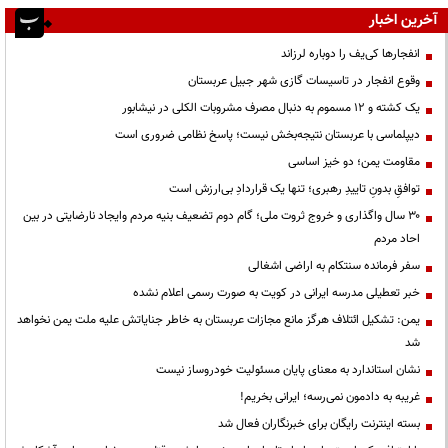
آخرین اخبار
انفجارها کی‌یف را دوباره لرزاند
وقوع انفجار در تاسیسات گازی شهر جبیل عربستان
یک کشته و ۱۲ مسموم به دنبال مصرف مشروبات الکلی در نیشابور
دیپلماسی با عربستان نتیجه‌بخش نیست؛ پاسخ نظامی ضروری است
مقاومت یمن؛ دو خیز اساسی
توافقِ بدونِ تاییدِ رهبری؛ تنها یک قراردادِ بی‌ارزش است
۳۰ سال واگذاری و خروج ثروت ملی؛ گام دوم تضعیف بنیه مردم وایجاد نارضایتی در بین
احاد مردم
سفر فرمانده سنتکام به اراضی اشغالی
خبر تعطیلی مدرسه ایرانی در کویت به صورت رسمی اعلام نشده
یمن: تشکیل ائتلاف هرگز مانع مجازات عربستان به خاطر جنایاتش علیه ملت یمن نخواهد
شد
نشان استاندارد به معنای پایان مسئولیت خودروساز نیست
غریبه به دادمون نمی‌رسه؛ ایرانی بخریم!
بسته اینترنت رایگان برای خبرنگاران فعال شد