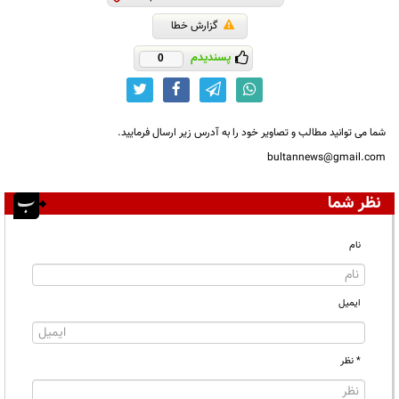
گزارش خطا
پسندیدم
0
شما می توانید مطالب و تصاویر خود را به آدرس زیر ارسال فرمایید.
bultannews@gmail.com
نظر شما
نام
ایمیل
* نظر