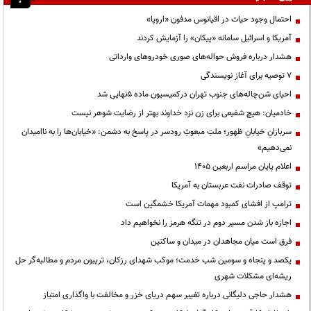
احتمال وجود حیات در اقیانوس مدفون «اروپا»
آمریکا و اسرائیل سامانه «پیکان» را آزمایش کردند
هشدار درباره فروش حواله‌های صوری خودروهای وارداتی
۷ توصیه برای آغاز نویسندگی
احیای شن‌چاله‌های جنوب تهران درکمیسیون ماده ۵نهایی شد
خادمیان: هیچ شفیعی برای زن نزد خداوند بهتر از رضایت شوهر نیست
سربازانِ خیابانِ ظهور؛ ملتِ مبعوثِ رودسر در پاسخ به دشمن: «خیابان‌ها را به ناامیدان
نمی‌دهیم»
اعلام پایان مراسم اربعین ۱۴۰۵
توقف صادرات نفت عربستان به آمریکا
ترامپ از افشای کمبود مهمات آمریکا خشمگین است
اجازه باز شدن مسیر دوم در تنگه هرمز را نخواهیم داد
فرق است میان مجاهدان در میدان و ساکتین
یکصد و پنجاه و سومین شب خدمت؛ موکب شهدای رزکان، تریبون مردم و مطالبه‌گر حل
ریشه‌ای مشکلات شهری
هشدار حاجی دلیگانی درباره تغییر سهم دریای خزر و مخالفت با واگذاری امتیاز