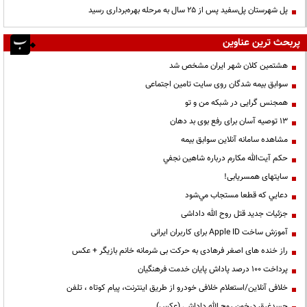
پل شهرستان پل‌سفید پس از ۲۵ سال به مرحله بهره‌برداری رسید
پربحث ترین عناوین
هشتمین کلان شهر ایران مشخص شد
سوابق بیمه شدگان روی سایت تامین اجتماعی
همجنس گرایی در شبکه من و تو
13 توصیه آسان برای رفع بوی بد دهان
مشاهده سامانه آنلاين سوابق بیمه
حكم آيت‌الله مكارم درباره شاهين نجفي
سایتهای همسریابی!
دعايي كه قطعا مستجاب مي‌شود
جزئیات جدید قتل روح الله داداشی
آموزش ساخت Apple ID برای کاربران ایرانی
راز خنده های اصغر فرهادی به حرکت بی شرمانه خانم بازیگر + عکس
پرداخت ۱۰۰ درصد پاداش پایان خدمت فرهنگیان
خلافی آنلاین/استعلام خلافی خودرو از طریق اینترنت، پیام کوتاه ، تلفن
جسدغرق درخون روح الله داداشی (عکس)