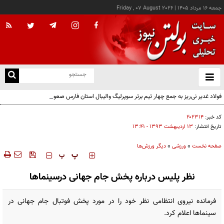
جمعه ۱۶ مرداد ۱۴۰۵
|
Friday , 07 August 2026
از
و
ته
فولاد غدیر نی‌ریز به جمع چهار تیم برتر سوپرلیگ والیبال استان فارس صعود کرد
ن
نو
کد خبر:
۲۰۲۳۱۴
تاریخ انتشار:
۱۳ ارديبهشت ۱۳۹۳ - ۱۳:۴۱
صفحه نخست
»
ورزشی
»
دیگر ورزش‌ها
‍‍‍ پ
پ
نظر پلیس درباره پخش جام جهانی درسینماها
فرمانده نیروی انتظامی نظر خود را در مورد پخش فوتبال‌ جام جهانی در
سینماها اعلام کرد.