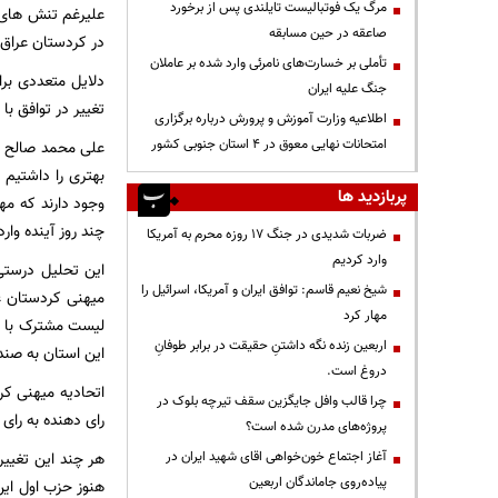
مرگ یک فوتبالیست تایلندی پس از برخورد
علیرغم تنش های د
صاعقه در حین مسابقه
در کردستان عراق
تأملی بر خسارت‌های نامرئی وارد شده بر عاملان
دلایل متعددی بر
جنگ علیه ایران
تغییر در توافق ب
اطلاعیه وزارت آموزش و پرورش درباره برگزاری
امتحانات نهایی معوق در 4 استان جنوبی کشور
علی محمد صالح ع
بهتری را داشتیم ،
پربازدید ها
وجود دارند که مه
چند روز آینده وا
ضربات شدیدی در جنگ ۱۷ روزه محرم به آمریکا
وارد کردیم
این تحلیل درستی
شیخ نعیم قاسم: توافق ایران و آمریکا، اسرائیل را
میهنی کردستان ع
مهار کرد
لیست مشترک با ح
اربعین زنده نگه داشتنِ حقیقت در برابر طوفانِ
این استان به صندوق خویش بریزد و ب
دروغ است.
چرا قالب وافل جایگزین سقف تیرچه بلوک در
رای دهنده به رای
پروژه‌های مدرن شده است؟
آغاز اجتماع خون‌خواهی اقای شهید ایران در
هر چند این تغییر
پیاده‌روی جاماندگان اربعین
هنوز حزب اول این