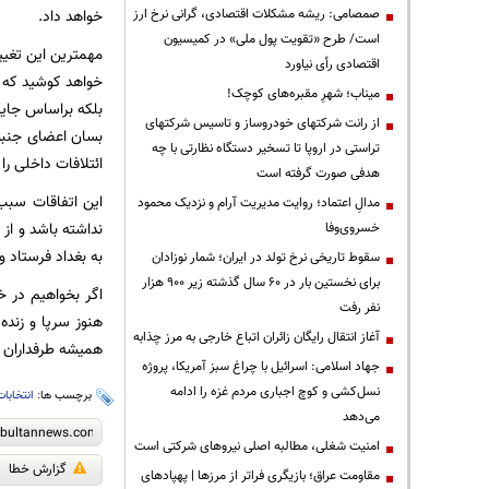
صمصامی: ریشه مشکلات اقتصادی، گرانی نرخ ارز
خواهد داد.
است/ طرح «تقویت پول ملی» در کمیسیون
مهمترین این تغیی
اقتصادی رأی نیاورد
خواهد کوشید که خ
میناب؛ شهرِ مقبره‌های کوچک!
بلکه براساس جایگ
از رانت‌ شرکتهای خودروساز و تاسیس شرکتهای
بسان اعضای جنبش 
تراستی در اروپا تا تسخیر دستگاه نظارتی با چه
ائتلافات داخلی ر
هدفی صورت گرفته است
این اتفاقات سبب
مدالِ اعتماد؛ روایت مدیریت آرام و نزدیک محمود
نداشته باشد و از 
خسروی‌وفا
به بغداد فرستاد و
سقوط تاریخی نرخ تولد در ایران؛ شمار نوزادان
برای نخستین بار در ۶۰ سال گذشته زیر ۹۰۰ هزار
اگر بخواهیم در خ
نفر رفت
هنوز سرپا و زنده
آغاز انتقال رایگان زائران اتباع خارجی به مرز چذابه
همیشه طرفداران خو
جهاد اسلامی: اسرائیل با چراغ سبز آمریکا، پروژه
نسل‌کشی و کوچ اجباری مردم غزه را ادامه
برچسب ها:
انتخابات
می‌دهد
‌امنیت شغلی، مطالبه اصلی نیروهای شرکتی است
گزارش خطا
مقاومت عراق؛ بازیگری فراتر از مرزها | پهپادهای