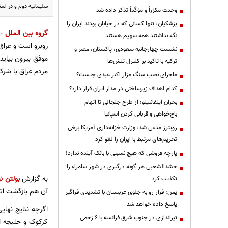
سلیمانیه دوم و در استا
وحدت مکرّراً و مؤکّداً تذکر داده شد
پزشکیان: تنها کسانی که در خیابان بودند ایران را
گروه بین الملل
- 
نگه نداشتند همه سهیم هستند
روبرو است و عراق
نشست چهارجانبه سعودی، پاکستان، مصر و
موفق بیرون بیاید
ترکیه با تاکید بر کنترل تنش‌ها
مردم عراق با شرکت
ماجرای نصب سنگ مزار اکبر عبدی چیست؟
کدام اهداف زیرساختی در مدار ایران قرار دارد؟
بحران اینفانتینو؛ از طرح جنجالی تا اتهام
باج‌خواهی و قربانی کردن اسپانیا
رویترز مدعی شد: وزارت خزانه‌داری آمریکا برخی
تحریم‌های مرتبط با ایران را لغو کرد
پارچه فروشی که هیچ نسبتی با بانک آینده ندارد!
حشدالشعبی هر گونه درگیری در شهر سامراء را
به گزارش
بولتن نی
تکذیب کرد
آن هم بازگشت اتح
یمن: فرار رو به جلوی عربستان با تشدیدی فراگیر
پاسخ داده خواهد شد
اگرچه نتایج نهای
تیراندازی در جنوب شرق فرانسه با ۶ زخمی
کرکوک و حلبجه او