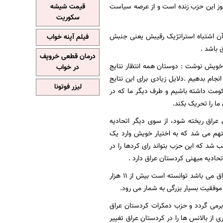
هنوز این حزب زنده است و از عرصه سیاست
قیمت شیشه
سکوریت
آن اشتباه استراتژیک رقیبش یعنی جنبش
فیلم آپنه خواب
 باشد .
درمان قطعی خروپف
ویش نوشت : دوستان همه انتظار نتایج
در خواب
نجام بدهیم .دلایل زیادی برای این نتایج
لیزر فوتونا
حکومت داشته باشیم و طرف دیگر ما که در
ا را تحریک بکند.
عراق ریخته شود، از سوی دیگر اتحادیه
هم می شد که به اختیار خویش وارد یک
د که این حزب بتواند رای کردها را در
اتحادیه میهنی کردستان عراق در استان دهوک نیز که خواستگاه تاریخی حزب دمکرات کردستان عراق می باشد توانسته است بیش از 11 هزار
موفقیت بسیار بزرگی به شمار می رود.
 برمی گردد و حزب دمکرات کردستان عراق
 از بالانس ها را در کردستان عراق تغییر