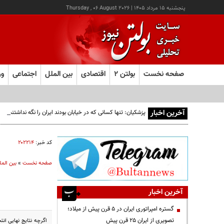
پنجشنبه ۱۵ مرداد ۱۴۰۵
|
Thursday , 06 August 2026
صفحه نخست
بولتن ۲
اقتصادی
بین الملل
اجتماعی
ور
آخرین اخبار
پزشکیان: تنها کسانی که در خیابان بودند ایران را نگه نداشتند 
کد خبر:
۲۰۲۲۱۴
صفحه نخست
»
بین المل
آخرین اخبار
گستره امپراتوری ایران در ۵ قرن پیش از میلاد؛
تصویری از ایران ۲۵ قرن پیش
اگرچه نتایج نهایی ان