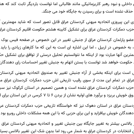
اخلی و نبود رهبر کاریزماتیکی مانند طالبانی اما توانست باردیگر ثابت کند که 
 حذف نشده است و برای رسیدن به جایگاه خود می جنگد.
ای این پیروزی اتحادیه میهنی کردستان عراق قابل تصور است که شاید مهمترین 
ا حزب دمکرات کردستان عراق برای تشکیل کابینه هشتم حکومت اقلیم کردستان عراق
ضو پارلمان کردستان عراق از جنبش تغییر در این خصوص در صفحه فیس بوک خ
 به خصوص در اربیل ، اما این اشاره ای است به این که ما کارهای زیادی را باید ا
مترین آنها عبارت بود از اینکه ما نتوانستیم تحلیل درستی از توافق برای تشکیل 
رد حکومت خواهد شد توانست با بستن اتهام به جنبش تغییر احساسات رای دهندگان م
 است برای اینکه بخشی از آراء جنبش تغییر به صندوق اتحادیه میهنی کردستان 
راق در تمام این مدت از سوی رقیب تاریخی اش حزب دمکرات کردستان عراق مت
زب دمکرات کردستان عراق نشده است و همین تصمیم در استان کرکوک نیز سبب ش
رآورد های اولیه نشان از بردن 6 تا 7 کرسی در این استان برای اتحادیه میهنی کردستان عراق دارد .
 دهندگان خویش بیافزاید و این برای حزبی که با این همه مشکلات داخلی روبرو بود 
 بالانس بیشتر به تغییر جایگاه بین جنبش تغییر و اتحادیه میهنی کردستان عراق
 انتخابات در کردستان عراق به شمار می رود اما بدون شک این تغییر بالانس بسیاری