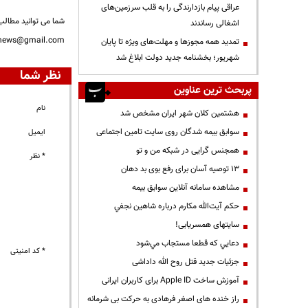
عراقی پیام بازدارندگی را به قلب سرزمین‌های
شما می توانید مطالب 
اشغالی رساندند
nnews@gmail.com
تمدید همه مجوزها و مهلت‌های ویژه تا پایان
شهریور؛ بخشنامه جدید دولت ابلاغ شد
نظر شما
پربحث ترین عناوین
نام
هشتمین کلان شهر ایران مشخص شد
سوابق بیمه شدگان روی سایت تامین اجتماعی
ایمیل
همجنس گرایی در شبکه من و تو
* نظر
13 توصیه آسان برای رفع بوی بد دهان
مشاهده سامانه آنلاين سوابق بیمه
حكم آيت‌الله مكارم درباره شاهين نجفي
سایتهای همسریابی!
دعايي كه قطعا مستجاب مي‌شود
* کد امنیتی
جزئیات جدید قتل روح الله داداشی
آموزش ساخت Apple ID برای کاربران ایرانی
راز خنده های اصغر فرهادی به حرکت بی شرمانه