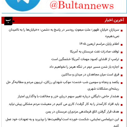
آخرین اخبار
سربازانِ خیابانِ ظهور؛ ملتِ مبعوثِ رودسر در پاسخ به دشمن: «خیابان‌ها را به ناامیدان
نمی‌دهیم»
اعلام پایان مراسم اربعین ۱۴۰۵
توقف صادرات نفت عربستان به آمریکا
ترامپ از افشای کمبود مهمات آمریکا خشمگین است
اجازه باز شدن مسیر دوم در تنگه هرمز را نخواهیم داد
فرق است میان مجاهدان در میدان و ساکتین
یکصد و پنجاه و سومین شب خدمت؛ موکب شهدای رزکان، تریبون مردم و مطالبه‌گر حل
ریشه‌ای مشکلات شهری
هشدار حاجی دلیگانی درباره تغییر سهم دریای خزر و مخالفت با واگذاری امتیاز
باید افراد کارآمدتر را به کار گرفت/ کاری می کنیم در معیشت مردم مشکلی پیش نیاید
هدف قرار گرفتن اتاق‌ فرماندهی مزدوران عربستان در یمن
این دیپلماسی نمایشی، شکست خورده است/واقعیت‌ها را بپذیرید و به تعهدات خود عمل
کنید