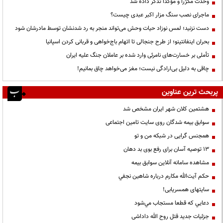
وحدت مکرّراً و مؤکّداً تذکر داده شد
ماجرای نصب سنگ مزار اکبر عبدی چیست؟
دست نزنید؛ لمس نوزاد حیات وحش می‌تواند منجر به رد شدنشان توسط مادرشان شود
بحران اینفانتینو؛ از طرح جنجالی تا اتهام باج‌خواهی و قربانی کردن اسپانیا
تأملی بر خسارت‌های نامرئی وارد شده بر عاملان جنگ علیه ایران
چاقی به دلیل بی‌ارادگی نیست؛ مغز می‌خواهد چاق بمانیم!
پربحث ترین عناوین
هشتمین کلان شهر ایران مشخص شد
سوابق بیمه شدگان روی سایت تامین اجتماعی
همجنس گرایی در شبکه من و تو
13 توصیه آسان برای رفع بوی بد دهان
مشاهده سامانه آنلاين سوابق بیمه
حكم آيت‌الله مكارم درباره شاهين نجفي
سایتهای همسریابی!
دعايي كه قطعا مستجاب مي‌شود
جزئیات جدید قتل روح الله داداشی