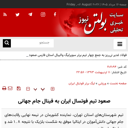
جمعه ۱۶ مرداد ۱۴۰۵
|
Friday , 07 August 2026
از
و
ته
فولاد غدیر نی‌ریز به جمع چهار تیم برتر سوپرلیگ والیبال استان فارس صعود کرد
ن
نو
کد خبر:
۲۰۲۰۹۴
تاریخ انتشار:
۱۱ ارديبهشت ۱۳۹۳ - ۲۲:۵۶
صفحه نخست
»
ورزشی
»
لیگ برتر فوتبال ایران
‍‍‍ پ
پ
صعود تیم فوتسال ایران به فینال جام ‌جهانی
تیم شهرستان‌های استان تهران، نماینده کشورمان در نیمه نهایی رقابت‌های
جام‌ جهانی دانش‌آموزان در ایتالیا موفق به شکست بلژیک با نتیجه ۸ ـ ۱ شد و