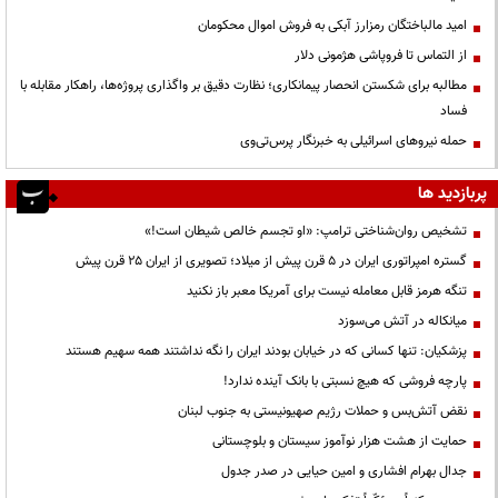
امید مالباختگان رمزارز آبکی به فروش اموال محکومان
از التماس تا فروپاشی هژمونی دلار
مطالبه برای شکستن انحصار پیمانکاری؛ نظارت دقیق بر واگذاری پروژه‌ها، راهکار مقابله با
فساد
حمله نیروهای اسرائیلی به خبرنگار پرس‌تی‌وی
پربازدید ها
تشخیص روان‌شناختی ترامپ: «او تجسم خالص شیطان است!»
گستره امپراتوری ایران در ۵ قرن پیش از میلاد؛ تصویری از ایران ۲۵ قرن پیش
تنگه هرمز قابل معامله نیست برای آمریکا معبر باز نکنید
میانکاله در آتش می‌سوزد
پزشکیان: تنها کسانی که در خیابان بودند ایران را نگه نداشتند همه سهیم هستند
پارچه فروشی که هیچ نسبتی با بانک آینده ندارد!
نقض آتش‌بس و حملات رژیم صهیونیستی به جنوب لبنان
حمایت از هشت هزار نوآموز سیستان و بلوچستانی
جدال بهرام افشاری و امین حیایی در صدر جدول