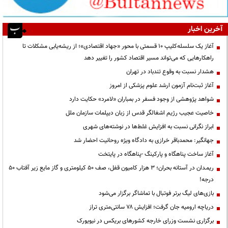
آخرین اخبار
آغاز یک سلسله‌کلیپ ۱۰ قسمتی با محور «جهاد اقتصادی»؛ از ریشه‌یابی مشکلات تا
راهکارهایی که می‌تواند مسیر اقتصاد کشور را تغییر دهد
هشدار نسبت به وقوع تندباد در تهران
آغاز ثبت‌نام آزمون ارشد علوم پزشکی از امروز
شواهد پژوهشی از وجود فسفر در بمباران «لامرد» حکایت دارد
خاصیت عجیب رژیم اشغالگر قدس از زبان دیپلمات سازمان ملل
ابراز نگرانی نسبت به افزایش غلط‌ها در نوشته‌های شهری
جهانگیر: محمدباقر خرازی به دادگاه ویژه روحانیت احضار شد
آغاز ساخت پناهگاه و پارکینگ -پناهگاه در پایتخت
ریمـدان در آستانه بحران؛ ۳ هزار کامیون قفل، صف ۵۰ کیلومتری و گاز مایع زیر آفتاب ۵۰
درجه!
بازی‌های لیگ برتر فوتبال با تماشاگر برگزار می‌شود
دریاچه ارومیه جان گرفت؛ افزایش ۷۸ سانتی‌متری تراز
برگزاری نشست وزرای خارجه کشورهای بریکس در نیویورک