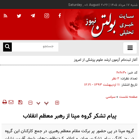
شنبه ۱۷ مرداد ۱۴۰۵
|
Saturday , 08 August 2026
از
و
ته
آغاز ثبت‌نام آزمون ارشد علوم پزشکی از امروز
ن
نو
کد خبر:
۲۰۲۰۳۰
تعداد نظرات:
۲ نظر
تاریخ انتشار:
۱۱ ارديبهشت ۱۳۹۳ - ۱۲:۲۱
صفحه نخست
»
سیاسی
‍‍‍ پ
پ
پیام تشکر گروه مپنا از رهبر معظم انقلاب
گروه مپنا در پی حضور پر برکت مقام معظم رهبری در جمع کارکنان این گروه
در روز کارگر، پیام تشکری صادر و اعلام کرد:واقعیت‌های شوق آفرین نشان