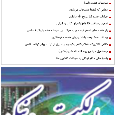
سایتهای همسریابی!
دعايي كه قطعا مستجاب مي‌شود
جزئیات جدید قتل روح الله داداشی
آموزش ساخت Apple ID برای کاربران ایرانی
راز خنده های اصغر فرهادی به حرکت بی شرمانه خانم بازیگر + عکس
پرداخت ۱۰۰ درصد پاداش پایان خدمت فرهنگیان
خلافی آنلاین/استعلام خلافی خودرو از طریق اینترنت، پیام کوتاه ، تلفن
جسدغرق درخون روح الله داداشی (عکس)
پاسخ های دکتر توکلی به سوالات کنکوری ها