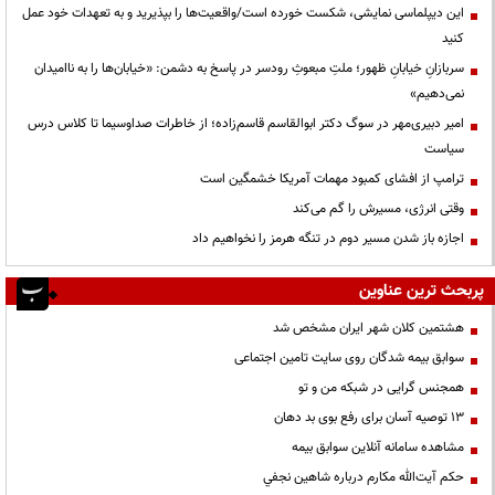
این دیپلماسی نمایشی، شکست خورده است/واقعیت‌ها را بپذیرید و به تعهدات خود عمل
کنید
سربازانِ خیابانِ ظهور؛ ملتِ مبعوثِ رودسر در پاسخ به دشمن: «خیابان‌ها را به ناامیدان
نمی‌دهیم»
امیر دبیری‌مهر در سوگ دکتر ابوالقاسم قاسم‌زاده؛ از خاطرات صداوسیما تا کلاس درس
سیاست
ترامپ از افشای کمبود مهمات آمریکا خشمگین است
وقتی انرژی، مسیرش را گم می‌کند
اجازه باز شدن مسیر دوم در تنگه هرمز را نخواهیم داد
پربحث ترین عناوین
هشتمین کلان شهر ایران مشخص شد
سوابق بیمه شدگان روی سایت تامین اجتماعی
همجنس گرایی در شبکه من و تو
13 توصیه آسان برای رفع بوی بد دهان
مشاهده سامانه آنلاين سوابق بیمه
حكم آيت‌الله مكارم درباره شاهين نجفي