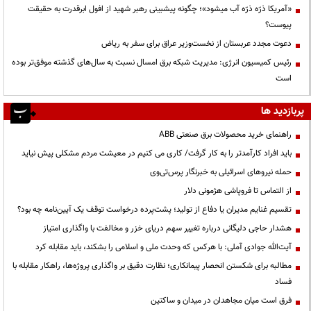
«آمریکا ذرّه ذرّه آب میشود»؛ چگونه پیشبینی رهبر شهید از افول ابرقدرت به حقیقت
پیوست؟
دعوت مجدد عربستان از نخست‌وزیر عراق برای سفر به ریاض
رئیس کمیسیون انرژی: مدیریت شبکه برق امسال نسبت به سال‌های گذشته موفق‌تر بوده
است
پربازدید ها
راهنمای خرید محصولات برق صنعتی ABB
باید افراد کارآمدتر را به کار گرفت/ کاری می کنیم در معیشت مردم مشکلی پیش نیاید
حمله نیروهای اسرائیلی به خبرنگار پرس‌تی‌وی
از التماس تا فروپاشی هژمونی دلار
تقسیم غنایم مدیران یا دفاع از تولید؛ پشت‌پرده درخواست توقف یک آیین‌نامه چه بود؟
هشدار حاجی دلیگانی درباره تغییر سهم دریای خزر و مخالفت با واگذاری امتیاز
آیت‌الله جوادی آملی: با هرکس که وحدت ملی و اسلامی را بشکند، باید مقابله کرد
مطالبه برای شکستن انحصار پیمانکاری؛ نظارت دقیق بر واگذاری پروژه‌ها، راهکار مقابله با
فساد
فرق است میان مجاهدان در میدان و ساکتین