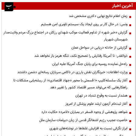
آخرین اخبار
زمان اعلام نتایج نهایی دکتری مشخص شد
ونس: در حال کار بر روی ایجاد یک سیستم ناوبری امن هستیم
گزارش «خبر شهر» از تداوم فعالیت موکب شهدای رزکان در اجتماع بزرگ مردم ولایت‌مدار
شهرستان شهریار
گزارشی از حادثه دریایی در سواحل عمان
ذوالقدر: تا آمریکا رفتارش را تصحیح نکند، تنگه هرمز باز نخواهد شد
راه‌حل نماینده روسیه برای پایان جنگ آمریکا علیه ایران
وزارت اطلاعات: خبرنگاران نقش بارزی در ناکامی سربازان رسانه‌ای دشمن داشتند
آغاز یک سلسله‌کلیپ ۱۰ قسمتی با محور «جهاد اقتصادی»؛ از ریشه‌یابی مشکلات تا
راهکارهایی که می‌تواند مسیر اقتصاد کشور را تغییر دهد
هشدار نسبت به وقوع تندباد در تهران
آغاز ثبت‌نام آزمون ارشد علوم پزشکی از امروز
شواهد پژوهشی از وجود فسفر در بمباران «لامرد» حکایت دارد
خاصیت عجیب رژیم اشغالگر قدس از زبان دیپلمات سازمان ملل
ابراز نگرانی نسبت به افزایش غلط‌ها در نوشته‌های شهری