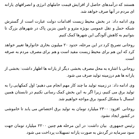
هستند که درآمدهای حاصل از افزایش قیمت حاملهای انرژی و انصرافهای یارانه
ای مردم در آنها صرف خواهد شد.
وی ادامه داد: در بخش محیط زیست اقدامات دولت عبارت است از گسترش
شبکه حمل و نقل عمومی بویژه مترو و تامین بنزین پاک در شهرهای بزرگ تا
بتوانیم به کاهش آلودگی این شهرها کمک کنیم.
روحانی تصریح کرد:در این مرحله، حدود ٢٠ میلیون بخاری خانوارها تغییر خواهد
کرد که این هم برای محیط زیست مفید است و هم برای مصرف مردم به صرفه
است.
روحانی با اشاره به محل مصرف بخشی دیگر از یارانه ها اظهار داشت: بخشی از
یارانه ها هم درزمینه تولید صرف می شود.
وی ادامه داد: در زمینه تولید ما چند کار مهم انجام می دهیم؛ اول کمکهایی را به
تولید برق می کنیم، زیرا اگر به این بخش کمک رسانی نکنیم در تابستان همین
امسال با مشکل کمبود برق مواجه خواهیم شد.
روحانی
افزود: ٢٣٠٠ میلیارد تومان به تولید برق اختصاص می یابد تا خاموشی
در کشور ایجاد نشود.
رئیس جمهوری
بیان داشت: در این مرحله هم چنین ٢٢٠٠ میلیارد تومان جهت
سود سرمایه در گردش به صورت یارانه تسهیلات پرداخت می شود.