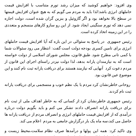
وی افزود: خواهیم کوشید که میزان رشد تورم متناسب با افزایش قیمت
حاملهای انرژی باشد؛لذا باید به مردم می گویم که به هیچ عنوان افزایش قیمتها
در سطح بالا نخواهد بود و اگر گازوئیل و بنزین گران شده است، دولت اجازه
نمی دهد که تورم سنگینی ایجاد شود. از این رو سازو کارهای منسجم و متعددی
را در این زمینه اتخاذ کرده است.
رئیس جمهوری
در پاسخ به سئوالی در این باره که آیا افزایش قیمت حاملهای
انرژی برای تامین کسری بودجه دولت است گفت: انتظار می رود سئوالات شما
با کمی تانی مطرح شود. طبق قانون، مجلس شورای اسلامی از دولت خواسته
است که به نیازمندان یارانه بدهد، لذا دولت نیزدر راستای اجرای این قانون از
مردم دعوت کرد
آنهایی که نیازمند هستند برای دریافت یارانه ثبت نام کنند و این
موضوع عین قانون بود.
روحانی خاطرنشان کرد:مردم با یک نظم خوب و منسجمی برای دریافت یارانه
ثبت نام کردند.
رئیس جمهوری خاطرنشان کرد:از کسانی که به خاطر اهداف ملی از ثبت نام
برای دریافت یارانه انصراف دادند تشکر می کنم و باید بگویم دولت درباره
درآمدی که از افزایش قیمت حاملهای انرژی و انصراف مردم از دریافت یارانه ها
حاصل می کند،سه ماه یک بار درگزارش جامعی به مردم
اعلام می کند.
وی تاکید کرد: همه این پولها و درآمدها صرف نظام سلامت،محیط زیست و