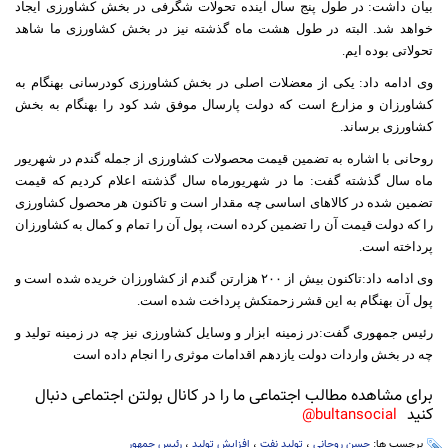
بیان داشت: در طول پنج سال آینده تحولات شگرفی در بخش کشاورزی ایجاد
خواهد شد. البته در طول هشت ماه گذشته نیز در بخش کشاورزی ما شاهد
تحولاتی بوده ایم.
وی ادامه داد: یکی از معضلات اصلی در بخش کشاورزی کودرسانی بهنگام به
کشاورزان و مزارع است که دولت پارسال موفق شد کود را بهنگام به بخش
کشاورزی برساند.
روحانی با اشاره به تضمین قیمت محصولات کشاورزی از جمله گندم در شهریور
ماه سال گذشته گفت: ما در شهریورماه سال گذشته اعلام کردیم که قیمت
تضمین شده در کالاهای اساسی چه مقدار است و تاکنون هر محصول کشاورزی
را که دولت قیمت آن را تضمین کرده است، پول آن را تمام و کمال به کشاورزان
پرداخته است.
وی ادامه داد:تاکنون بیش از ٢٠٠ هزارتن گندم از کشاورزان خریده شده است و
پول آن بهنگام به این قشر زحمتکش پرداخت شده است.
رئیس جمهوری گفت:در زمینه ابزار و وسایل کشاورزی نیز چه در زمینه تولید و
چه در بخش واردات دولت یازدهم اقدامات موثری را انجام داده است
برای مشاهده مطالب اجتماعی ما را در کانال بولتن اجتماعی دنبال
کنید
bultansocial@
برچسب ها:
حسن روحانی
،
تولید نفت
،
افزایش تولید
،
رئیس جمهور