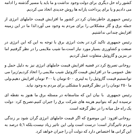
کشور راه حل دیگری برای دولت وجود نداشت و ما باید یا مسیر گذشته را ادامه
می دادیم و یا برای پرداخت یارانه ها روش جدیدی اتخاذ می کردیم.
رئیس جمهوری خاطرنشان کرد:در کشور ما افزایش قیمت حاملهای انرژی از
جمله برق و گاز مشکلاتی را برای مردم به وجود می آورد؛لذا ما در این زمینه
افزایش چندانی نداشتیم.
رئیس جمهوری تاکید کرد:در بحث انرژی برق با توجه به این که این انرژی در
صنعت و کشاورزی بسیار مورد نیاز است،ما شیب ملایمی را در نظر گرفتیم اما
در بنزین و گازوئیل متفاوت عمل کردیم.
روحانی تصریح کرد:در قضیه افزایش قیمت حاملهای انرژی نیز به دلیل حمل و
نقل عمومی ما در افزایش قیمت گازوئیل شیب ملایمی را اتخاذ کردیم؛زیرا می
توانستیم قیمت گازوئیل را به لیتری ٥٠٠ تومان یا ٣٠٠ تومان افزایش دهیم،ولی
ما ٢٥٠ تومان را در نظر گرفتیم تا مشکلی برای مردم به وجود نیاید.
رئیس جمهوری
با بیان این که متاسفانه در مسئله برق ما هنوز به نقطه ای
نرسیده ایم که بتوانیم هزینه های شرکت برق را جبران کنیم،تصریح کرد: دولت
یک راه حل میانه را در نظر گرفته است.
روحانی افزود: این موضوع که اگر قیمت حاملهای انرژی گران شود بر زندگی
مردم تاثیرگذار است؛ درست است ولی این تاثیر زیاد نیست،بلکه ٥,٦ درصد به
این گرانی ها اختصاص دارد که دولت آن را جبران خواهد کرد.