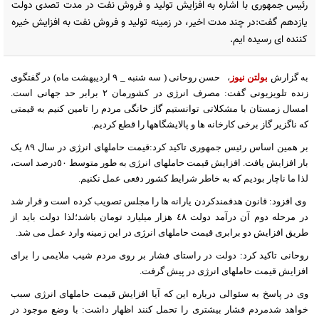
رئیس جمهوری با اشاره به افزایش تولید و فروش نفت در مدت تصدی دولت
یازدهم گفت:در چند مدت اخیر، در زمینه تولید و فروش نفت به افزایش خیره
کننده ای رسیده ایم.
به گزارش
بولتن نیوز
،
حسن روحانی ( سه شنبه _ ٩ اردیبهشت ماه) در گفتگوی
زنده تلویزیونی گفت: مصرف انرژی در کشورمان ٢ برابر حد جهانی است.
امسال زمستان با مشکلاتی توانستیم گاز خانگی مردم را تامین کنیم به قیمتی
که ناگزیر گاز برخی کارخانه ها و پالایشگاهها را قطع کردیم.
بر همین اساس رئیس جمهوری تاکید کرد:قیمت حاملهای انرژی در سال ٨٩ یک
بار افزایش یافت. افزایش قیمت حاملهای انرژی به طور متوسط ٥٠درصد است،
لذا ما ناچار بودیم که به خاطر شرایط کشور دفعی عمل نکنیم.
وی افزود: قانون هدفمندکردن یارانه ها را مجلس تصویب کرده است و قرار شد
در مرحله دوم آن درآمد دولت ٤٨ هزار میلیارد تومان باشد؛لذا دولت باید از
طریق افزایش دو برابری قیمت حاملهای انرژی در این زمینه وارد عمل می شد.
روحانی تاکید کرد: دولت در راستای فشار بر روی مردم شیب ملایمی را برای
افزایش قیمت حاملهای انرژی در پیش گرفت.
وی در پاسخ به سئوالی درباره این که آیا افزایش قیمت حاملهای انرژی سبب
خواهد شدمردم فشار بیشتری را تحمل کنند اظهار داشت: با وضع موجود در