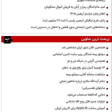
ریشه‌ای مشکلات شهری
امید مالباختگان رمزارز آبکی به فروش اموال محکومان
اعلام پایان مراسم اربعین ۱۴۰۵
پایان طرح ترافیکی اربعین پلیس با ثبت ۶۷ میلیون تردد
سامانه‌های تامین اجتماعی بدون قطعی و اختلال در دسترس است
پربحث ترین عناوین
هشتمین کلان شهر ایران مشخص شد
سوابق بیمه شدگان روی سایت تامین اجتماعی
همجنس گرایی در شبکه من و تو
13 توصیه آسان برای رفع بوی بد دهان
مشاهده سامانه آنلاين سوابق بیمه
حكم آيت‌الله مكارم درباره شاهين نجفي
سایتهای همسریابی!
دعايي كه قطعا مستجاب مي‌شود
جزئیات جدید قتل روح الله داداشی
آموزش ساخت Apple ID برای کاربران ایرانی