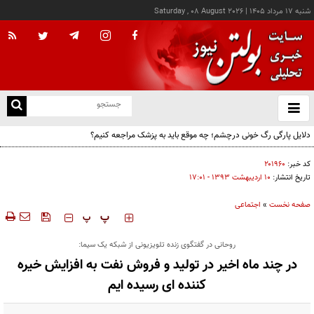
شنبه ۱۷ مرداد ۱۴۰۵
|
Saturday , 08 August 2026
از
و
ته
دلایل پارگی رگ خونی درچشم؛ چه موقع باید به پزشک مراجعه کنیم؟
ن
نو
کد خبر:
۲۰۱۹۶۰
تاریخ انتشار:
۱۰ ارديبهشت ۱۳۹۳ - ۱۷:۰۱
صفحه نخست
»
اجتماعی
‍‍‍ پ
پ
روحانی در گفتگوی زنده تلویزیونی از شبکه یک سیما:
در چند ماه اخیر در تولید و فروش نفت به افزایش خیره
کننده ای رسیده ایم