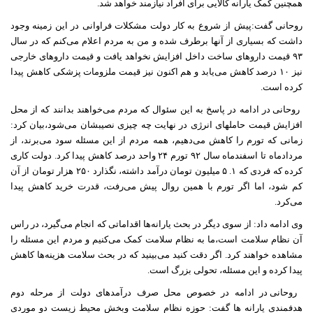
همچنین کمک یارانه کالایی برای افراد نیازمند خواهد شد.
روحانی گفت:پیش از شروع به کار دولت مشکلات فراوانی در این زمینه وجود
داشت که بسیاری از آنها برطرف شده و من به مردم اعلام می‌کنم که در سال
۹۳ قیمت داروهای ساخت داخل افزایش نخواهد یافت و قیمت داروهای خارجی
نیز ۱۰ درصد کاهش می‌یابد و هم اکنون نیز قیمت ملزومات پزشکی کاهش پیدا
کرده است.
روحانی در ادامه در پاسخ به این سئوال که مردم می‌خواهند بدانند که از محل
افزایش قیمت حاملهای انرژی در نهایت چه چیزی نصیبشان می‌شود،بیان کرد:
زمانی که تورم را کاهش می‌دهیم، همه مردم از این مسئله سود می‌برند، از
مردادماه تا اسفندماه سال ۹۲ تورم ۲۴ واحد درصد کاهش پیدا کرد. دولت کاری
کرده که فردی که ۱. ۵ میلیون تومان درآمد داشته، نگذارد ۲۵۰ هزار تومان از آن
کم شود، اما اگر تورم با همین روال پیش می‌رفت، قدرت خرید کاهش پیدا
می‌کرد.
وی ادامه داد: از سوی دیگر در بحث یارانه‌ها اقداماتی که انجام می‌گیرد، در راس
آن نظام سلامت است،ما به نظام سلامت کمک می‌کنیم و مردم این مسئله را
مشاهده خواهند کرد. اگر دقت کنید می‌بینید که در بحث سلامت هزینه‌ها کاهش
پیدا کرده و این مسئله، تحولی بزرگ است.
روحانی در ادامه در خصوص محل صرف درآمدهای دولت از مرحله دوم
هدفمندی یارانه ها گفت: حوزه نظام سلامت وبخش محیط زیست دو موردی