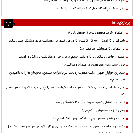
جهانگیر: محمدباقر خرازی به دادگاه ویژه روحانیت احضار شد
آغاز ساخت پناهگاه و پارکینگ -پناهگاه در پایتخت
پربازدید ها
راهنمای خرید محصولات برق صنعتی ABB
باید افراد کارآمدتر را به کار گرفت/ کاری می کنیم در معیشت مردم مشکلی پیش نیاید
از التماس تا فروپاشی هژمونی دلار
هشدار حاجی دلیگانی درباره تغییر سهم دریای خزر و مخالفت با واگذاری امتیاز
فرق است میان مجاهدان در میدان و ساکتین
سربازانِ خیابانِ ظهور؛ ملتِ مبعوثِ رودسر در پاسخ به دشمن: «خیابان‌ها را به ناامیدان
نمی‌دهیم»
این دیپلماسی نمایشی، شکست خورده است/واقعیت‌ها را بپذیرید و به تعهدات خود عمل
کنید
ترامپ از افشای کمبود مهمات آمریکا خشمگین است
وقتی انرژی، مسیرش را گم می‌کند
اجازه باز شدن مسیر دوم در تنگه هرمز را نخواهیم داد
یکصد و پنجاه و سومین شب خدمت؛ موکب شهدای رزکان، تریبون مردم و مطالبه‌گر حل