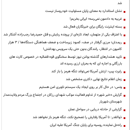
شد
نشان استاندارد به معنای پایان مسئولیت خودروساز نیست
غریبه به دادمون نمی‌رسه؛ ایرانی بخریم!
بسته اینترنت رایگان برای خبرنگاران فعال شد
با اعتراف یکی از متهمان، ابعاد تازه‌ای از پرونده ربایش و قتل حمیدرضا رجب‌زاده آشکار شد
ریمـدان؛ مرزی گرفتار در صف، کمبود زیرساخت و ضعف هماهنگی دستگاه‌ها / ۳ هزار
کامیون در انتظار، رانندگان بدون حتی یک سرویس بهداشتی!
تایید هشدارهای گذشته بولتن نیوز توسط سخنگوی قوه قضائیه در خصوص کارت های
بارزگانی و اجاره ای که به بحران ارزی رسیده اند
رابرت پیپ: ارتش آمریکا نمی‌تواند تنگه هرمز را باز کند
زمان اعلام نتایج نهایی دکتری مشخص شد
ونس: در حال کار بر روی ایجاد یک سیستم ناوبری امن هستیم
گزارش «خبر شهر» از تداوم فعالیت موکب شهدای رزکان در اجتماع بزرگ مردم ولایت‌مدار
شهرستان شهریار
گزارشی از حادثه دریایی در سواحل عمان
ذوالقدر: تا آمریکا رفتارش را تصحیح نکند، تنگه هرمز باز نخواهد شد
راه‌حل نماینده روسیه برای پایان جنگ آمریکا علیه ایران