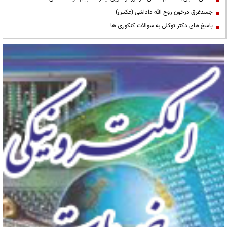
جسدغرق درخون روح الله داداشی (عکس)
پاسخ های دکتر توکلی به سوالات کنکوری ها