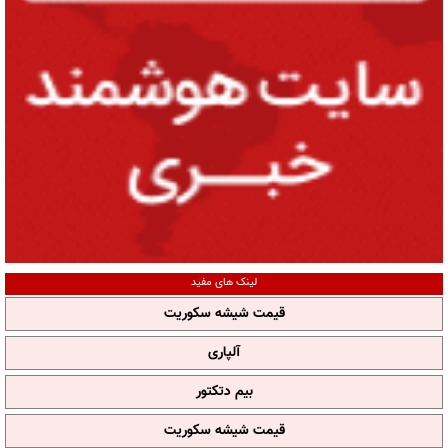
لینک های مفید
قیمت شیشه سکوریت
آلپاری
بیم دتکتور
قیمت شیشه سکوریت