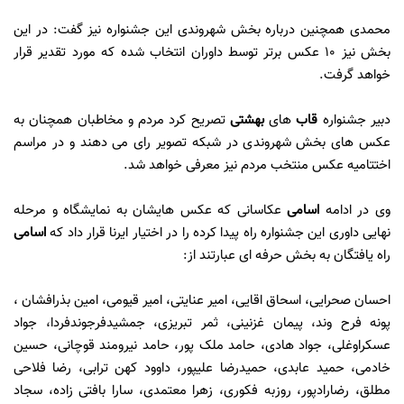
محمدی همچنین درباره بخش شهروندی این جشنواره نیز گفت: در این
بخش نیز 10 عکس برتر توسط داوران انتخاب شده که مورد تقدیر قرار
خواهد گرفت.
دبیر جشنواره
قاب
های
بهشتی
تصریح کرد مردم و مخاطبان همچنان به
عکس های بخش شهروندی در شبکه تصویر رای می دهند و در مراسم
اختتامیه عکس منتخب مردم نیز معرفی خواهد شد.
وی در ادامه
اسامی
عکاسانی که عکس هایشان به نمایشگاه و مرحله
نهایی داوری این جشنواره راه پیدا کرده را در اختیار ایرنا قرار داد که
اسامی
راه یافتگان به بخش حرفه ای عبارتند از:
احسان صحرایی، اسحاق اقایی، امیر عنایتی، امیر قیومی، امین بذرافشان ،
پونه فرح وند، پیمان غزنینی، ثمر تبریزی، جمشیدفرجوندفردا، جواد
عسکراوغلی، جواد هادی، حامد ملک پور، حامد نیرومند قوچانی، حسین
خادمی، حمید عابدی، حمیدرضا علیپور، داوود کهن ترابی، رضا فلاحی
مطلق، رضارادپور، روزبه فکوری، زهرا معتمدی، سارا بافتی زاده، سجاد