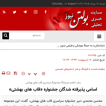
شنبه ۱۷ مرداد ۱۴۰۵
|
Saturday , 08 August 2026
از
و
ته
«شادباش» به حملۀ موشکی و فیلمی بدون حجاب؛ روایت تناقض‌های محسن قرایی
ن
نو
کد خبر:
۲۰۱۷۹۵
تاریخ انتشار:
۰۹ ارديبهشت ۱۳۹۳ - ۱۷:۲۴
صفحه نخست
»
فرهنگ و هنر
»
هنرهای تجسمی
‍‍‍ پ
پ
بنابر اعلام دبیرخانۀ جشنوارۀ سراسری قاب های بهشتی
اسامی پذیرفته شدگان جشنواره «قاب های بهشتی»
محسن محمدی دبیر جشنواره سراسری قاب های بهشتی، گفت: این مجموعه