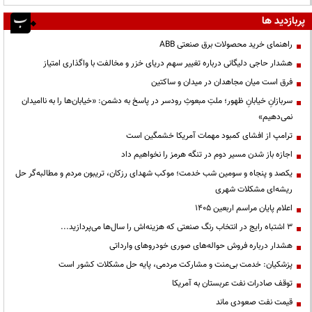
پربازدید ها
راهنمای خرید محصولات برق صنعتی ABB
هشدار حاجی دلیگانی درباره تغییر سهم دریای خزر و مخالفت با واگذاری امتیاز
فرق است میان مجاهدان در میدان و ساکتین
سربازانِ خیابانِ ظهور؛ ملتِ مبعوثِ رودسر در پاسخ به دشمن: «خیابان‌ها را به ناامیدان
نمی‌دهیم»
ترامپ از افشای کمبود مهمات آمریکا خشمگین است
اجازه باز شدن مسیر دوم در تنگه هرمز را نخواهیم داد
یکصد و پنجاه و سومین شب خدمت؛ موکب شهدای رزکان، تریبون مردم و مطالبه‌گر حل
ریشه‌ای مشکلات شهری
اعلام پایان مراسم اربعین ۱۴۰۵
3 اشتباه رایج در انتخاب رنگ صنعتی که هزینه‌اش را سال‌ها می‌پردازید...
هشدار درباره فروش حواله‌های صوری خودروهای وارداتی
پزشکیان: خدمت بی‌منت و مشارکت مردمی، پایه حل مشکلات کشور است
توقف صادرات نفت عربستان به آمریکا
قیمت نفت صعودی ماند