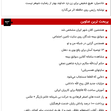
خادمیان: هیچ شفیعی برای زن نزد خداوند بهتر از رضایت شوهر نیست
نوشابه رژیمی روی حافظه اثر می‌گذارد
پربحث ترین عناوین
هشتمین کلان شهر ایران مشخص شد
سوابق بیمه شدگان روی سایت تامین اجتماعی
همجنس گرایی در شبکه من و تو
13 توصیه آسان برای رفع بوی بد دهان
مشاهده سامانه آنلاين سوابق بیمه
حكم آيت‌الله مكارم درباره شاهين نجفي
سایتهای همسریابی!
دعايي كه قطعا مستجاب مي‌شود
جزئیات جدید قتل روح الله داداشی
آموزش ساخت Apple ID برای کاربران ایرانی
راز خنده های اصغر فرهادی به حرکت بی شرمانه خانم بازیگر + عکس
پرداخت ۱۰۰ درصد پاداش پایان خدمت فرهنگیان
خلافی آنلاین/استعلام خلافی خودرو از طریق اینترنت، پیام کوتاه ، تلفن