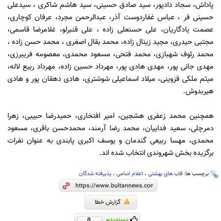
پاداش، سجاد دادپور، سید صادق حسینی، سید هاشم شاکری ، سیدعلی
حسینی فر ، عباس غفاردوست آذر، عبدالرحمن مجرد، عرفان کوچاری،
عصمت یادگاریان، علی حسنعلی زاده ، علی قنبرلو، غلامرضا قاسمی،
مجتبی حیدری، مجید زینال زاده، محمد بقال اصغری ، محمد حسن زاده ،
محمد رئوف شهبازی، محمد فتحی، مسعود محمدی، معصومه فریبرزی،
مهدی جانی پور، مهدی هادی پور، مهرداد حسین زاده، مهرداد ربیع لاله،
میثم ملکی قزوینی، میلاد اسماعیلی شوشتری، هادی دهقان پور و هادی
هیربدوش.
همچنین محمد زعفری هشجین، امیر افتخاری، حمیدرضا حبیبی، زهرا
دمرچلی، سعید فداییان، محمد رضا آرمند، محمدحسن باقری، مسعود
محمدی، مهسا ربیعی گندمان و یوسف اکبری پابندی به عنوان نفرات
برگزیده بخش شهروندی انتخاب شده اند.
برچسب ها:
قاب های بهشتی
،
اعلام اسامی
،
پذیرفته شدگان
گزارش خطا
پسندیدم
0