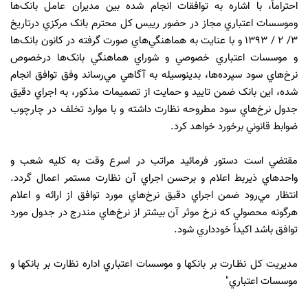
احتراماً، با اشاره به توافقات انجام شده بين مديران عامل بانک‌ها
وموسسات اعتباري مجاز در حضور رييس کل محترم بانک مرکزي درتاريخ
3/ 2 / 1393 و با عنايت به هماهنگي‌هاي صورت گرفته در کانون بانک‌ها
و موسسات اعتباري خصوصي و شوراي هماهنگي بانک‌ها درخصوص
نرخ‌هاي سود سپرده‌ها، بدينوسيله به آگاهي مي‌رساند وفق توافق انجام
شده، اين بانک ضمن تاييد و حمايت از تصميمات مذکور، به اجراي دقيق
جدول نرخ‌هاي سود مطروحه نظارت داشته و با موارد تخلف در چارچوب
ضوابط قانوني برخورد خواهد کرد.
مقتضي است دستور فرمائيد مراتب در اسرع وقت به کليه شعب و
واحدهاي ذيربط اعلام و برحسن اجراي آن نظارت مستمر اعمال گردد.
انتظار مي‌رود ضمن اجراي دقيق نرخ‌هاي مورد توافق از ارائه و اعلام
هرگونه محصولي که نرخ موثر آن بيشتر از نرخ‌هاي مندرج در جدول مورد
توافق باشد اکيداً خودداري شود.
مديريت کل نظـارت بر بانکها و موسسات اعتباري اداره نظارت بر بانکها و
موسسات اعتباري"