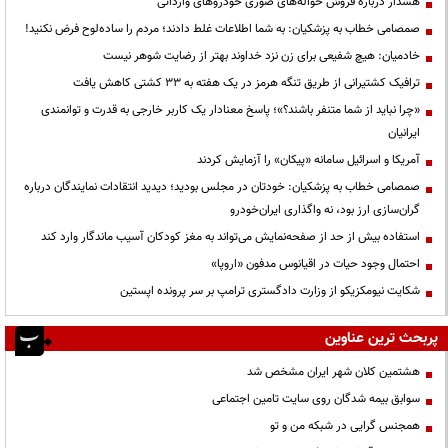
هشدار درباره فروش حواله‌های صوری خودروهای وارداتی
صمصامی خطاب به پزشکیان: به شما اطلاعات غلط دادند؛ مردم را ساده‌لوح فرض نکنید!
خادمیان: هیچ شفیعی برای زن نزد خداوند بهتر از رضایت شوهر نیست
ترافیک کشتیرانی از طریق تنگه هرمز در یک هفته به ۳۳ کشتی کاهش یافت
«چرا نباید از شما متنفر باشند؟»؛ پاسخ معنادار یک کاربر خارجی به قدرت و توانمندی
ایرانیان
آمریکا و اسرائیل سامانه «پیکان» را آزمایش کردند
صمصامی خطاب به پزشکیان: خودتان در مجلس بودید؛ دیدید انتقادات نمایندگان درباره
گران‌سازی ارز بود، نه واگذاری ایران‌خودرو
استفاده بیش از حد از صفحه‌نمایش می‌تواند به مغز کودکان آسیب ماندگار وارد کند
احتمال وجود حیات در اقیانوس مدفون «اروپا»
شکایت نیومکزیکو از وزارت دادگستری ترامپ بر سر پرونده اپستین
پربحث ترین عناوین
هشتمین کلان شهر ایران مشخص شد
سوابق بیمه شدگان روی سایت تامین اجتماعی
همجنس گرایی در شبکه من و تو