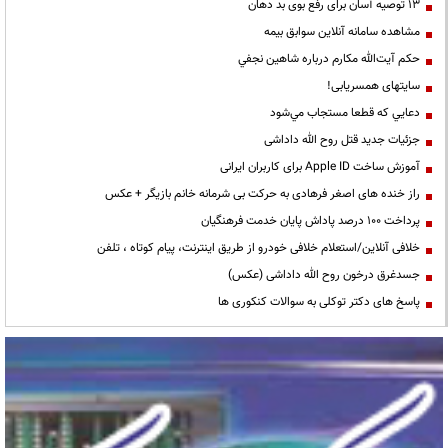
13 توصیه آسان برای رفع بوی بد دهان
مشاهده سامانه آنلاين سوابق بیمه
حكم آيت‌الله مكارم درباره شاهين نجفي
سایتهای همسریابی!
دعايي كه قطعا مستجاب مي‌شود
جزئیات جدید قتل روح الله داداشی
آموزش ساخت Apple ID برای کاربران ایرانی
راز خنده های اصغر فرهادی به حرکت بی شرمانه خانم بازیگر + عکس
پرداخت ۱۰۰ درصد پاداش پایان خدمت فرهنگیان
خلافی آنلاین/استعلام خلافی خودرو از طریق اینترنت، پیام کوتاه ، تلفن
جسدغرق درخون روح الله داداشی (عکس)
پاسخ های دکتر توکلی به سوالات کنکوری ها