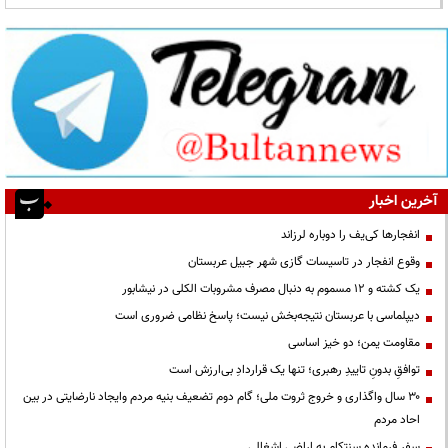
آخرین اخبار
انفجارها کی‌یف را دوباره لرزاند
وقوع انفجار در تاسیسات گازی شهر جبیل عربستان
یک کشته و ۱۲ مسموم به دنبال مصرف مشروبات الکلی در نیشابور
دیپلماسی با عربستان نتیجه‌بخش نیست؛ پاسخ نظامی ضروری است
مقاومت یمن؛ دو خیز اساسی
توافقِ بدونِ تاییدِ رهبری؛ تنها یک قراردادِ بی‌ارزش است
۳۰ سال واگذاری و خروج ثروت ملی؛ گام دوم تضعیف بنیه مردم وایجاد نارضایتی در بین
احاد مردم
سفر فرمانده سنتکام به اراضی اشغالی