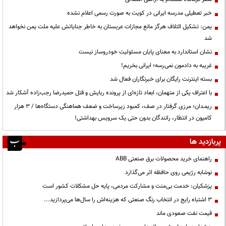
خبر تعطیلی مدرسه ایرانی در کویت به صورت رسمی اعلام نشده
یمن: تشکیل ائتلاف هرگز مانع مجازات عربستان به خاطر جنایاتش علیه ملت یمن نخواهد
شد
نشان استاندارد به معنای پایان مسئولیت خودروساز نیست
غریبه به دادمون نمی‌رسه؛ ایرانی بخریم!
بسته اینترنت رایگان برای خبرنگاران فعال شد
با اعتراف یکی از متهمان، ابعاد تازه‌ای از پرونده ربایش و قتل حمیدرضا رجب‌زاده آشکار شد
ریمـدان؛ مرزی گرفتار در صف، کمبود زیرساخت و ضعف هماهنگی دستگاه‌ها / ۳ هزار
کامیون در انتظار، رانندگان بدون حتی یک سرویس بهداشتی!
پربازدید ها
راهنمای خرید محصولات برق صنعتی ABB
نوشابه رژیمی روی حافظه اثر می‌گذارد
پزشکیان: خدمت بی‌منت و مشارکت مردمی، پایه حل مشکلات کشور است
3 اشتباه رایج در انتخاب رنگ صنعتی که هزینه‌اش را سال‌ها می‌پردازید...
قیمت نفت صعودی ماند