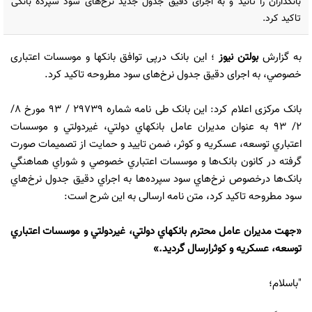
بانکداران را تائید و به اجرای دقیق جدول جدید نرخ‌های سود سپرده بانکی
تاکید کرد.
به گزارش
بولتن نیوز
؛ این بانک درپی توافق بانکها و موسسات اعتباری
خصوصي، به اجرای دقيق جدول نرخ‌های سود مطروحه تاکید کرد.
بانک مرکزی اعلام کرد: این بانک طی نامه شماره 29739 / 93 مورخ 8/
2/ 93 به عنوان مدیران عامل بانکهاي دولتي، غيردولتي و موسسات
اعتباري توسعه، عسکريه و کوثر، ضمن تاييد و حمايت از تصمیمات صورت
گرفته در کانون بانک‌ها و موسسات اعتباري خصوصي و شوراي هماهنگي
بانک‌ها درخصوص نرخ‌هاي سود سپرده‌ها به اجراي دقيق جدول نرخ‌هاي
سود مطروحه تاکید کرد، متن نامه ارسالی به این شرح است:
«جهت مديران عامل محترم بانکهاي دولتي، غيردولتي و موسسات اعتباري
توسعه، عسکريه و کوثرارسال گرديد.»
"باسلام؛