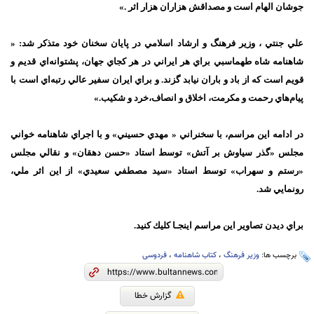
جوشان الهام است و مصداقش هزاران هزار اثر .»
علي جنتي ، وزير فرهنگ و ارشاد اسلامي در پايان سخنان خود متذكر شد: «
شاهنامه شاه طهماسبي براي هر ايراني در هر كجاي جهان، پشتوانه‌اي قديم و
قويم است كه از باد و باران نيابد گزند. و براي ايران سفير عالي رتبه‌اي است با
پيام‌هاي رحمت و مكرمت، اخلاق و انصاف،خرد و شكيب.»
در ادامه اين مراسم، با سخنراني « مهدي حسيني» و با اجراي شاهنامه خواني
مجلس «گذر سياوش بر آتش» توسط استاد «حسن دهقان» و نقالي مجلس
«رستم و سهراب» توسط استاد «سيد مصطفي سعيدي» از اين اثر ملي،
رونمايي شد.
براي ديدن تصاوير اين مراسم
اينجـا
كليك كنيد.
برچسب ها:
وزیر فرهنگ
،
کتاب شاهنامه
،
فردوسی
گزارش خطا