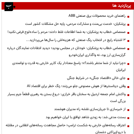
پربازدید ها
راهنمای خرید محصولات برق صنعتی ABB
پزشکیان: خدمت بی‌منت و مشارکت مردمی، پایه حل مشکلات کشور است
صمصامی خطاب به پزشکیان: به شما اطلاعات غلط دادند؛ مردم را ساده‌لوح فرض نکنید!
3 اشتباه رایج در انتخاب رنگ صنعتی که هزینه‌اش را سال‌ها می‌پردازید...
صمصامی خطاب به پزشکیان: خودتان در مجلس بودید؛ دیدید انتقادات نمایندگان درباره
گران‌سازی ارز بود، نه واگذاری ایران‌خودرو
«چرا نباید از شما متنفر باشند؟»؛ پاسخ معنادار یک کاربر خارجی به قدرت و توانمندی
ایرانیان
جای خالی «اقتصاد جنگی» در شرایط جنگی
وقتی دیتاسنترها از هوش مصنوعی جلو می‌زنند؛ زنگ خطر برای اقتصاد AI
واکنش امام جمعه اردبیل به سخنان باقر خرازی: دروغ بستن به رهبری قطعاً جرم بسیار
بزرگی است
از خبرسازی تا جریان‌سازی نقشه راه مدیران هوشمند
بسنت مدعی شد: به زودی شاهد توافق با ایران خواهیم بود
اعتراف رسانه‌های خارجی به شکست ترامپ؛ حاصل مجاهدت رسانه‌های انقلابی در مقابله
با دروغ‌پراکنی دشمنان