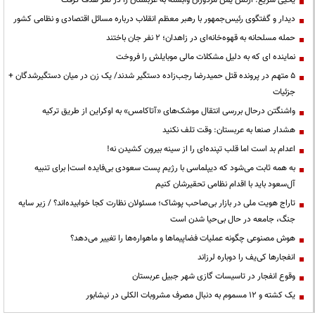
یحیی سریع: ارتش یمن مزدوران وابسته به عربستان را در تعز هدف گرفت
دیدار و گفتگوی رئیس‌جمهور با رهبر معظم انقلاب درباره مسائل اقتصادی و نظامی کشور
حمله مسلحانه به قهوه‌خانه‌ای در زاهدان؛ ۲ نفر جان باختند
نماینده ای که به دلیل مشکلات مالی موبایلش را فروخت
۵ متهم در پرونده قتل حمیدرضا رجب‌زاده دستگیر شدند/ یک زن در میان دستگیرشدگان +
جزئیات
واشنگتن درحال بررسی انتقال موشک‌های «آتاکامس» به اوکراین از طریق ترکیه
هشدار صنعا به عربستان: وقت تلف نکنید
اعدام بد است اما قلب تپنده‌ای را از سینه بیرون کشیدن نه!
به همه ثابت می‌شود که دیپلماسی با رژیم پست سعودی بی‌فایده است| برای تنبیه
آل‌سعود باید با اقدام نظامی تحقیرشان کنیم
تاراج هویت ملی در بازار بی‌صاحب پوشاک؛ مسئولان نظارت کجا خوابیده‌اند؟ / زیر سایه
جنگ، جامعه در حال بی‌حیا شدن است
هوش مصنوعی چگونه عملیات فضاپیماها و ماهواره‌ها را تغییر می‌دهد؟
انفجارها کی‌یف را دوباره لرزاند
وقوع انفجار در تاسیسات گازی شهر جبیل عربستان
یک کشته و ۱۲ مسموم به دنبال مصرف مشروبات الکلی در نیشابور