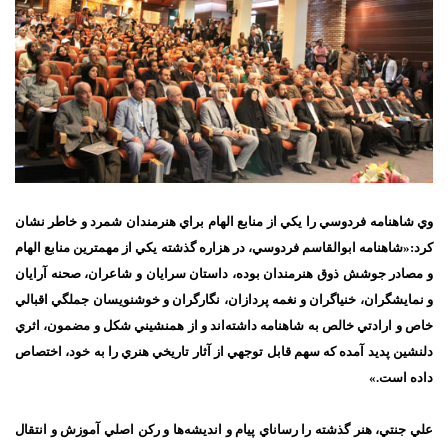
وي شاهنامه فردوسي را يكي از منابع الهام براي هنرمندان شمرد و خاطر نشان
كرد:«شاهنامه ابوالقاسم فردوسي، در هزاره گذشته يكي از مهمترين منابع الهام
و مصادر جوشش ذوق هنرمندان بوده، داستان سرايان و شاعران، صحنه آرايان
و نمايشگران، خنياگران و نغمه پردازان، نگارگران و خوشنويسان جملگي اقبالي
خاص و ارادتي خالص به شاهنامه داشته‌اند و از همنشيني شكل و مضمون، اثري
دلنشين پديد آمده كه سهم قابل توجهي از آثار تاريخي هنري را به خود، اختصاص
داده است.»
علي جنتي، هنر گذشته را رساناي پيام و انديشه‌ها و ركن اصلي آموزش و انتقال