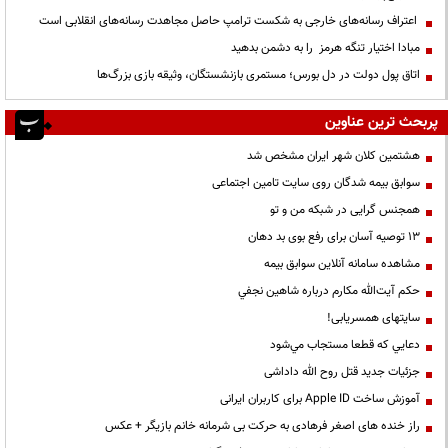
اعتراف رسانه‌های خارجی به شکست ترامپ حاصل مجاهدت رسانه‌های انقلابی است
مبادا اختیار تنگه هرمز را به دشمن بدهید
اتاق پول دولت در دل بورس؛ مستمری بازنشستگان، وثیقه بازی بزرگ‌ها
پربحث ترین عناوین
هشتمین کلان شهر ایران مشخص شد
سوابق بیمه شدگان روی سایت تامین اجتماعی
همجنس گرایی در شبکه من و تو
13 توصیه آسان برای رفع بوی بد دهان
مشاهده سامانه آنلاين سوابق بیمه
حكم آيت‌الله مكارم درباره شاهين نجفي
سایتهای همسریابی!
دعايي كه قطعا مستجاب مي‌شود
جزئیات جدید قتل روح الله داداشی
آموزش ساخت Apple ID برای کاربران ایرانی
راز خنده های اصغر فرهادی به حرکت بی شرمانه خانم بازیگر + عکس