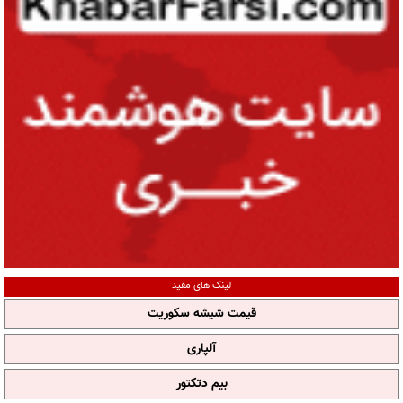
لینک های مفید
قیمت شیشه سکوریت
آلپاری
بیم دتکتور