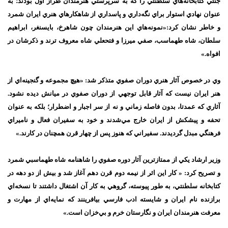
جنتي كتابخانه‌هاي سلطنتي را كه به سرپرستي هنرمندان طراز اول بودند؛ به
عنوان نهادي استوار براي نگه‌داري و پاسداري از شاهكارهاي هنري ايران شمرد
و خاطر نشان كرد:«نمونه‌هاي اين هنرمندان چون شاهرخ، بايسنغر، ابراهيم
سلطان، شاه طهماسب، صفي ميرزا و فتحعلي شاه معروف ترند و ذكرشان در
افواه.»
وي در خصوص آثار هنري دوران صفوي متذكر شد: «هيچ مجموعه و گنجينه‌اي از
هنر ايران نيست كه آثار قابل توجهي از دوران صفوي در ميانش ديده نشود.
آثاري كه عمدتا، بدون فاصله زماني و نه از سر اجبار و اضطرار؛ بلكه به عنوان
تحفه و پيشكش از ايران خارج مي‌شدند و خود به سفيران فعال و ناميراي
فرهنگي مبدل گرديدند. سفيراني كه هنوز پس از چهار قرن همچنان در كارند.»
وزير ارشاد يكي از ممتازترين آثار دوره صفوي را شاهنامه شاه طهماسبي شمرد
و تصريح كرد: « كار اين اثر از نيمه دوم قرن دهم آغاز شد و بيش از دو دهه در
كتابخانه سلطنتي، به طور پيوسته، گروهي به كار آن اشتغال داشتند تا نسخه‌اي
برازنده نام ايران و شايسته ادب فارسي بيافرينند كه نمايه‌اي از مهارت و
معرفت هنرمندان ايران و نگارستان خرم و بي‌خزان است.»