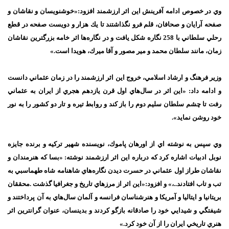
وي در خصوص ادامه آفرينش اين اثر ارزشمند افزود:«خوشنويسان و نقاشان و
صفحه آرايان و صحافان، قلم فرو نگذاشتند تا يك هزار و دويست صفحه در قطع
رحلي سلطاني با 258 نگاره شكل يافت و در نگاره‌ها اثر خامه بزرگترين نقاشان
زمان، مانند سلطان محمد و مير مصور و آقا ميرك، هويدا است.»
وزير فرهنگ و ارشاد اسلامي، خروج اين اثر ارزشمند را در زمان عثماني دانست
و ادامه داد: «اين اثر در سال‌هاي اول قرن يازدهم هجري از ايران به عثماني
رفت تا چشم سلطان سليم دوم را باز كند و روابط تيره و تار دو كشور را به نور
خود روشن نمايد».
وي سپس به نوشته اي از اورهان پاموك، نويسنده شهير تركيه و برنده جايزه
نوبل ادبيات اشاره كرد كه درباره اين اثر ارزشمند نوشته: «بسا كه هنرمندان و
نقاشان طراز اول عثماني در حسرت ديدن نگاره‌هاي شاهنامه شاه طهماسبي به
تب و تاب افتادند..،» و افزود:«اين اثر از مرزهاي تاريخ و جغرافيا گذشت .محققان
بريتانيا و ايتاليا و آمريكا و هنرشناسان فرانسه و آلمان سال‌هاي به آن پرداختند و
شيفتگي و شيدايي خود را صادقانه بازگو كردند و بدينسان، عنوان گرانترين اثر
هنري تاريخي ايران را از آن خود كرد.»