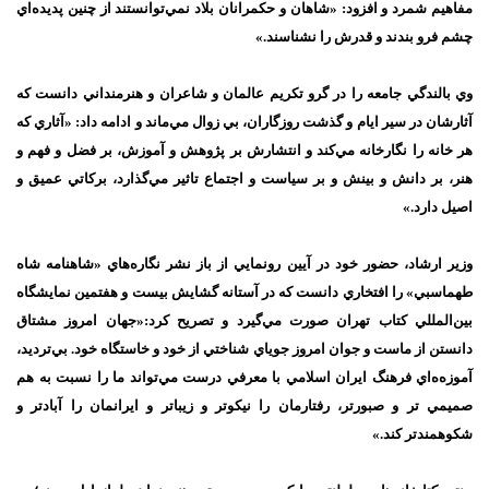
مفاهيم شمرد و افزود: «شاهان و حكمرانان بلاد نمي‌توانستند از چنين پديده‌اي
چشم فرو بندند و قدرش را نشناسند.»
وي بالندگي جامعه را در گرو تكريم عالمان و شاعران و هنرمنداني دانست كه
آثارشان در سير ايام و گذشت روزگاران، بي زوال مي‌ماند و ادامه داد: «آثاري كه
هر خانه را نگارخانه مي‌كند و انتشارش بر پژوهش و آموزش، بر فضل و فهم و
هنر، بر دانش و بينش و بر سياست و اجتماع تاثير مي‌گذارد، بركاتي عميق و
اصيل دارد.»
وزير ارشاد، حضور خود در آيين رونمايي از باز نشر نگاره‌هاي «شاهنامه شاه
طهماسبي» را افتخاري دانست كه در آستانه گشايش بيست و هفتمين نمايشگاه
بين‌المللي كتاب تهران صورت مي‌گيرد و تصريح كرد:«جهان امروز مشتاق
دانستن از ماست و جوان امروز جوياي شناختي از خود و خاستگاه خود. بي‌ترديد،
آموزه‌ه‌اي فرهنگ ايران اسلامي با معرفي درست مي‌تواند ما را نسبت به هم
صميمي تر و صبورتر، رفتارمان را نيكوتر و زيباتر و ايرانمان را آبادتر و
شكوهمندتر كند.»