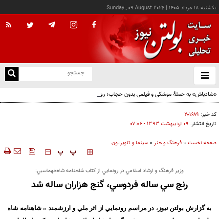
يکشنبه ۱۸ مرداد ۱۴۰۵
|
Sunday , 09 August 2026
از
و
ته
«شادباش» به حملۀ موشکی و فیلمی بدون حجاب؛ روایت تناقض‌های محسن قرایی
ن
نو
کد خبر:
۲۰۱۶۸۹
تاریخ انتشار:
۰۹ ارديبهشت ۱۳۹۳ - ۰۷:۰۴
صفحه نخست
»
فرهنگ و هنر
»
سینما و تلویزیون
‍‍‍ پ
پ
وزير فرهنگ و ارشاد اسلامي در رونمايي از كتاب شاهنامه شاه‌طهماسبي:
رنج سي ساله فردوسي، گنج هزاران ساله شد
به گزارش
بولتن نیوز
،
در مراسم رونمايي از اثر ملي و ارزشمند « شاهنامه شاه