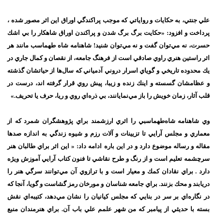
علي جنتي، به حكايات و رواياتي كه موجب پراكندگي اوراق اين اثر مصور شده ،
پرداخت و افزود: «حكايت برگ برگ شدن و پراكندن اوراق شاهكار را بي اشك
حسرت، نه مي‌توان گفت و نه مي‌توان شنيد! شاهنامه شاه طهماسب مانند هر
اثر راستين هنري راوي صادقي است از فرهنگ جامعه، از نقصان و كمال جاري در
يك محدوده تاريخي و گوياي اسرار دروني آدمياني كه سال‌ها از حياتشان گذشته
و عظامشان گسسته و اينك زنده و زيبا، پيش روي قرار گرفته اند، درست در
قلب آثار، زمان خويش را باز مي‌نمايانند، بي ذره‌اي روي و ريا، حرف يا تحريف.»
وي شاهنامه شاه‌طهماسبي را اثري ارزشمند براي پژوهشگران شمرد كه از
معماري و مجلس آرايي تا تزيينات و آلات رزم و شيوه زندگي به اندازه صدها
مقاله و رساله موضوع دارد و در اين باره ادامه داد: « اين اثر براي طالبان هنر
سرچشمه تعليم است و از رنگ و طرح نقاشي تا فنون كتاب آرايي آموزش ويژه
دارد . براي نقادان كمك و معيار است و با ترازوي آن مي‌توانند سرگي هنر را
دريابند و محك بزنند. براي جامعه شناسان و مورخان رمز گشاست و گويا، آنجا كه
در نگاره‌اي بر سر در بنايي كه مجلس كيانيان را نشان مي‌دهد، كتيبه‌اي نقش
بسته با حديثي از پيامبر كه من شهر علمم علي باب آن. براي هنرمندان منبع