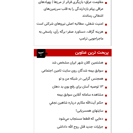
مقاومت عراق؛ بازیگری فراتر از مرزها | پهپادهای
عراقی پیام بازدارندگی را به قلب سرزمین‌های
اشغالی رساندند
‌امنیت شغلی، مطالبه اصلی نیروهای شرکتی است
هزینه گزاف، دستاورد صفر؛ برگه رأی، پاسخی به
ماجراجویی ترامپ
پربحث ترین عناوین
هشتمین کلان شهر ایران مشخص شد
سوابق بیمه شدگان روی سایت تامین اجتماعی
همجنس گرایی در شبکه من و تو
13 توصیه آسان برای رفع بوی بد دهان
مشاهده سامانه آنلاين سوابق بیمه
حكم آيت‌الله مكارم درباره شاهين نجفي
سایتهای همسریابی!
دعايي كه قطعا مستجاب مي‌شود
جزئیات جدید قتل روح الله داداشی