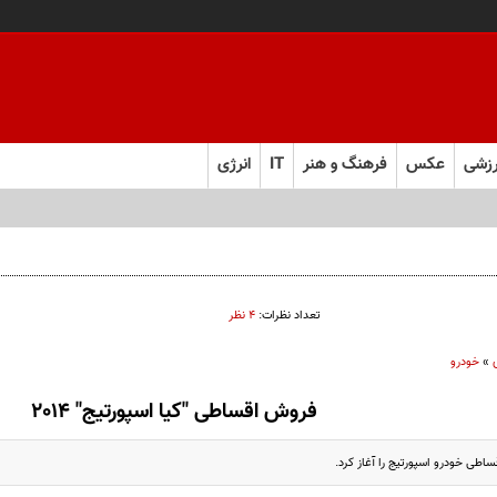
زشی
عکس
فرهنگ و هنر
IT
انرژی
تعداد نظرات:
۴ نظر
»
خودرو
فروش اقساطی "کیا اسپورتیج" 2014
طی خودرو اسپورتیج را آغاز کرد.