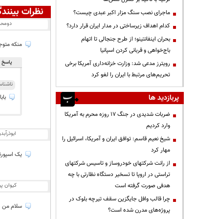
نظرات بینندگ
ماجرای نصب سنگ مزار اکبر عبدی چیست؟
دومحم
کدام اهداف زیرساختی در مدار ایران قرار دارد؟
بحران اینفانتینو؛ از طرح جنجالی تا اتهام
منکه متوج
باج‌خواهی و قربانی کردن اسپانیا
پاسخ ه
رویترز مدعی شد: وزارت خزانه‌داری آمریکا برخی
تحریم‌های مرتبط با ایران را لغو کرد
ناشنا
پربازدید ها
بابا
ضربات شدیدی در جنگ ۱۷ روزه محرم به آمریکا
وارد کردیم
ابوذرآبد
شیخ نعیم قاسم: توافق ایران و آمریکا، اسرائیل را
مهار کرد
یک اسپورتی
از رانت‌ شرکتهای خودروساز و تاسیس شرکتهای
تراستی در اروپا تا تسخیر دستگاه نظارتی با چه
کیوان پی
هدفی صورت گرفته است
چرا قالب وافل جایگزین سقف تیرچه بلوک در
سلام من د
پروژه‌های مدرن شده است؟