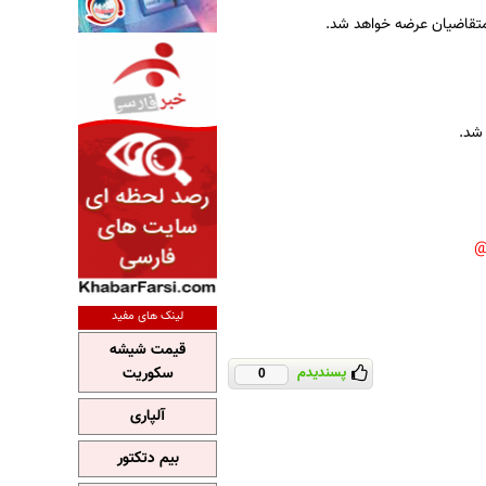
شد.
لینک های مفید
قیمت شیشه
سکوریت
پسندیدم
0
آلپاری
بیم دتکتور