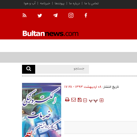
تماس با ما
|
درباره ما
|
پیوندها
|
خبرنامه
|
آب و هوا
تاریخ انتشار:
۰۸ ارديبهشت ۱۳۹۳ - ۱۷:۲۸
‍‍‍ پ
پ