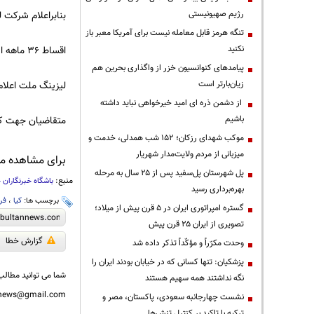
رژیم صهیونیستی
بنابراعلام شرکت لیزینگ ملت این خودرو در 2 رنگ
تنگه هرمز قابل معامله نیست برای آمریکا معبر باز
نکنید
اقساط 36 ماهه این محصول 10 ایربگه فول آپشن به مبلغ 29,553,000 ریال خواهد بود.
پیامدهای کنوانسیون خزر از واگذاری بحرین هم
زیان‌بارتر است
لیزینگ ملت اعلا
از دشمن ذره ای امید خیرخواهی نباید داشته
باشیم
متقاضیان جهت کس
موکب شهدای رزکان؛ ۱۵۲ شب همدلی، خدمت و
میزبانی از مردم ولایت‌مدار شهریار
برای مشاهده مطا
پل شهرستان پل‌سفید پس از ۲۵ سال به مرحله
منبع:
باشگاه خبرنگاران 
بهره‌برداری رسید
برچسب ها:
کیا
،
فر
گستره امپراتوری ایران در ۵ قرن پیش از میلاد؛
تصویری از ایران ۲۵ قرن پیش
گزارش خطا
وحدت مکرّراً و مؤکّداً تذکر داده شد
پزشکیان: تنها کسانی که در خیابان بودند ایران را
شما می توانید مطالب 
نگه نداشتند همه سهیم هستند
nnews@gmail.com
نشست چهارجانبه سعودی، پاکستان، مصر و
ترکیه با تاکید بر کنترل تنش‌ها