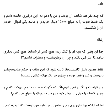
داد.
که چند نفر هم شاهد آن بودند و من با دعوا به این درگیری خاتمه دادم و
یک ضبط صوت را به مبلغ 15000 دینار خریدم و مانند یکی اموال خودم
آن را شکستم.
رفقا؛
چرا آن وقتی که بچه ام را کتک زدم،هیچ کسی از شما،یا هیچ کس دیگری
نیامد،تا اعتراضی بکند و چرا آن زمان،تنبیه و مجازات نشدم؟!
فقط همین دلیل کافیست،تا ثابت شود که این بیانیه و حکم صادره،چقدر
نادرست و غیر واقعی بوده و چیزی جز یک بهانه تراشی نیست!
من ناراحت و نگران نمی شوم،اگر که بگویند،دوست داریم بیرونت کنیم و
چون کومله را جزئی از اموال خودمان می دانیم،تو را اخراج می کنیم!
اما نه اینکه بهانه ای پوچ و بی اساس را بر علیه من درست کنند و به نوعی