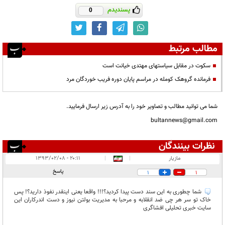
پسندیدم
0
مطالب مرتبط
سکوت در مقابل سیاستهای مهتدی خیانت است
فرمانده گروهک کومله در مراسم پایان دوره فریب خوردگان مرد
شما می توانید مطالب و تصاویر خود را به آدرس زیر ارسال فرمایید.
bultannews@gmail.com
نظرات بینندگان
انتشار یافته:
۵
مازیار
|
|
۲۰:۱۱ - ۱۳۹۳/۰۲/۰۸
در انتظار بررسی:
پاسخ
1
1
غیر قابل انتشار:
شما چطوری به این سند دست پیدا کردید؟!!! واقعا یعنی اینقدر نفوذ دارید؟! پس
خاک تو سر هر چی ضد انقلابه و مرحبا به مدیریت بولتن نیوز و دست اندرکاران این
سایت خبری تحلیلی افشاگری