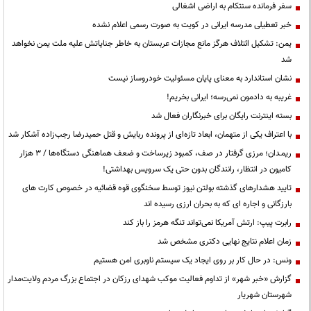
سفر فرمانده سنتکام به اراضی اشغالی
خبر تعطیلی مدرسه ایرانی در کویت به صورت رسمی اعلام نشده
یمن: تشکیل ائتلاف هرگز مانع مجازات عربستان به خاطر جنایاتش علیه ملت یمن نخواهد
شد
نشان استاندارد به معنای پایان مسئولیت خودروساز نیست
غریبه به دادمون نمی‌رسه؛ ایرانی بخریم!
بسته اینترنت رایگان برای خبرنگاران فعال شد
با اعتراف یکی از متهمان، ابعاد تازه‌ای از پرونده ربایش و قتل حمیدرضا رجب‌زاده آشکار شد
ریمـدان؛ مرزی گرفتار در صف، کمبود زیرساخت و ضعف هماهنگی دستگاه‌ها / ۳ هزار
کامیون در انتظار، رانندگان بدون حتی یک سرویس بهداشتی!
تایید هشدارهای گذشته بولتن نیوز توسط سخنگوی قوه قضائیه در خصوص کارت های
بارزگانی و اجاره ای که به بحران ارزی رسیده اند
رابرت پیپ: ارتش آمریکا نمی‌تواند تنگه هرمز را باز کند
زمان اعلام نتایج نهایی دکتری مشخص شد
ونس: در حال کار بر روی ایجاد یک سیستم ناوبری امن هستیم
گزارش «خبر شهر» از تداوم فعالیت موکب شهدای رزکان در اجتماع بزرگ مردم ولایت‌مدار
شهرستان شهریار