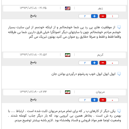
زیور
|
|
۲۱:۲۵ - ۱۳۹۳/۰۲/۰۸
پاسخ
2
1
از موفقیت های پی رد پی شما خوشحالم و از اینکه خودمم از این سایت بسیار
خوشم میادم خوشحالم چون با سایتهای دیگر اصولگرا خیلی فرق دارین شما بی طرفانه
واقعا فقط و فقط و صرفا حقایق رو عنوان می کنید بهتون تبریک می گم
کریم
|
|
۲۱:۵۲ - ۱۳۹۳/۰۲/۰۸
پاسخ
2
0
ایول ایول ایول خوب پدرشونو درآوردی بولتن جان
مریوان
|
|
۰۲:۴۴ - ۱۳۹۳/۰۲/۰۹
پاسخ
2
0
یکی دیگر از کارهای ب ر که برای تمام مردم مریوان ثابت شده است . ارتباط .... با
بهمن ره ش است . بخاطر همین بی آبرویی بود که بار دیگر جذب کومله شدند .
وضعیت اونجا هم مواد فروشی و فساد وفحشاء بود .لازم باشه بیشتر توضیح میدم.