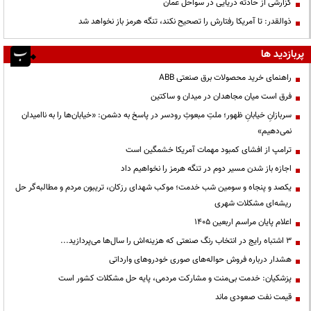
گزارشی از حادثه دریایی در سواحل عمان
ذوالقدر: تا آمریکا رفتارش را تصحیح نکند، تنگه هرمز باز نخواهد شد
پربازدید ها
راهنمای خرید محصولات برق صنعتی ABB
فرق است میان مجاهدان در میدان و ساکتین
سربازانِ خیابانِ ظهور؛ ملتِ مبعوثِ رودسر در پاسخ به دشمن: «خیابان‌ها را به ناامیدان
نمی‌دهیم»
ترامپ از افشای کمبود مهمات آمریکا خشمگین است
اجازه باز شدن مسیر دوم در تنگه هرمز را نخواهیم داد
یکصد و پنجاه و سومین شب خدمت؛ موکب شهدای رزکان، تریبون مردم و مطالبه‌گر حل
ریشه‌ای مشکلات شهری
اعلام پایان مراسم اربعین ۱۴۰۵
3 اشتباه رایج در انتخاب رنگ صنعتی که هزینه‌اش را سال‌ها می‌پردازید...
هشدار درباره فروش حواله‌های صوری خودروهای وارداتی
پزشکیان: خدمت بی‌منت و مشارکت مردمی، پایه حل مشکلات کشور است
قیمت نفت صعودی ماند