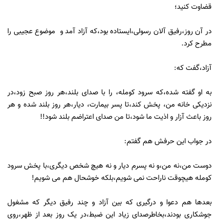
قضاوت کنید؛
در آن روز،رفیق آلان رسولی،ایستاده بود،که آزاد آمد و موضوع عجیبی را
مطرح کرد.
آزاد،گفت که:
به او گفته شده،که سرود کومله، را با صدای بلند،هر روز صبح زود،در
نزدیکی خانه من، پخش کند،تا پسر بیمارت، دیار،هر روز بلند شده و هر
روز باعث آزار و اذیت ما شود،تا من صدای اعتراضم بلند شود!!
در جواب این حرفش هم گفتم:
دوست من،نه من،و نه پسرم دیار و نه هیچ شخص دیگری،با پخش سرود
کومله هیچوقت ناراحت نمی شویم،بلکه خوشحال هم می شویم!
بعدها هم دعوا و درگیری که بین آزاد و چند رفیق دیگر که مشغول
جوشکاری بودند،بخاطرصدای زیاد این ضبط،در یک روز بعد از ظهر،روی