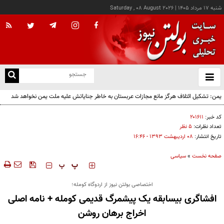
شنبه ۱۷ مرداد ۱۴۰۵
|
Saturday , 08 August 2026
از
و
ته
یمن: تشکیل ائتلاف هرگز مانع مجازات عربستان به خاطر جنایاتش علیه ملت یمن نخواهد شد
ن
نو
کد خبر:
۲۰۱۶۱۱
تعداد نظرات:
۵ نظر
تاریخ انتشار:
۰۸ ارديبهشت ۱۳۹۳ - ۱۶:۴۶
صفحه نخست
»
سیاسی
‍‍‍ پ
پ
اختصاصی بولتن نیوز از اردوگاه کومله؛
افشاگری بیسابقه یک پیشمرگ قدیمی کومله + نامه اصلی
اخراج برهان روشن