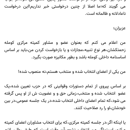
می گویند که؛ما اصلا از چنین درخواستی خبر نداریم!این درخواست
ناعادلانه و ظالمانه است.
عزیزان؛
من اعلام می کنم که بعنوان عضو و مشاور کمیته مرکزی کومله
زحمتکشان،هر نوع تنبیه،مجازات و یا بازخواست کردن من،باید بر اساس
اساسنامه داخلی کومله باشد و بطور مکانیزه صورت بگیرد.
من یکی از اعضای انتخاب شده و منتخب هستم،نه منصوب شده!
بر اساس پیروی از تمام دستورات وقوانینی که در حزب تعیین شده،یک
عضو انتخاب شده و منتخب،زمانی حق و و عضویت ش از او پس گرفته
می شود،که تمام اعضای داخلی انتخاب شده،در یک جلسه عمومی،در بین
خودشان،او را رد صلاحیت کنند.
یا اینکه اگر،در جلسه کمیته مرکزی،که برای انتخاب مشاوران اعضای کمیته
مرکزی است،اگر من انتخاب نشوم،آن وقت است که طبق روال، لازم