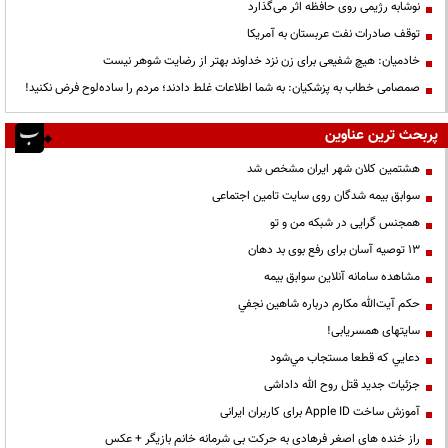
نوشابه رژیمی روی حافظه اثر می‌گذارد
توقف صادرات نفت عربستان به آمریکا
خادمیان: هیچ شفیعی برای زن نزد خداوند بهتر از رضایت شوهر نیست
صمصامی خطاب به پزشکیان: به شما اطلاعات غلط دادند؛ مردم را ساده‌لوح فرض نکنید!
پربحث ترین عناوین
هشتمین کلان شهر ایران مشخص شد
سوابق بیمه شدگان روی سایت تامین اجتماعی
همجنس گرایی در شبکه من و تو
13 توصیه آسان برای رفع بوی بد دهان
مشاهده سامانه آنلاين سوابق بیمه
حكم آيت‌الله مكارم درباره شاهين نجفي
سایتهای همسریابی!
دعايي كه قطعا مستجاب مي‌شود
جزئیات جدید قتل روح الله داداشی
آموزش ساخت Apple ID برای کاربران ایرانی
راز خنده های اصغر فرهادی به حرکت بی شرمانه خانم بازیگر + عکس