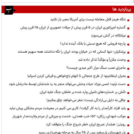
پربازدید ها
تنگه هرمز قابل معامله نیست برای آمریکا معبر باز نکنید
گستره امپراتوری ایران در ۵ قرن پیش از میلاد؛ تصویری از ایران ۲۵ قرن پیش
میانکاله در آتش می‌سوزد
پارچه فروشی که هیچ نسبتی با بانک آینده ندارد!
پزشکیان: تنها کسانی که در خیابان بودند ایران را نگه نداشتند همه سهیم هستند
وحدت مکرّراً و مؤکّداً تذکر داده شد
ماجرای نصب سنگ مزار اکبر عبدی چیست؟
بحران اینفانتینو؛ از طرح جنجالی تا اتهام باج‌خواهی و قربانی کردن اسپانیا
دست نزنید؛ لمس نوزاد حیات وحش می‌تواند منجر به رد شدنشان توسط مادرشان شود
تأملی بر خسارت‌های نامرئی وارد شده بر عاملان جنگ علیه ایران
چاقی به دلیل بی‌ارادگی نیست؛ مغز می‌خواهد چاق بمانیم!
باید افراد کارآمدتر را به کار گرفت/ کاری می کنیم در معیشت مردم مشکلی پیش نیاید
موکب شهدای رزکان؛ ۱۵۲ شب همدلی، خدمت و میزبانی از مردم ولایت‌مدار شهریار
رویترز: هشدار صریح ایران خطر شروع جنگ را متوقف کرد
پل شهرستان پل‌سفید پس از ۲۵ سال به مرحله بهره‌برداری رسید