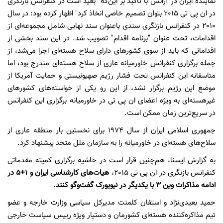
نماینده ایران در آژانس با تاکید بر این‌که "بعید است در کنفرانس بازنگری
در ان پی تی 2015 بتوان تصمیم خاصی انخاذ کرد" اظهار کرده بود: در سال
2010 در کنفرانس بازنگری سندی باعنوان سند نهایی شامل مجموعه‌ای از
اقدامات، تحت عنوان "برنامه اقدام" تصویب شد. در این سند بخشی از
اقداماتی که باید از سوی کشورهای دارای سلاح هسته‌ای اجرا می‌شد، از
جمله برگزاری کنفرانس خاورمیانه عاری از سلاح هسته‌ای مندرج بود، اما
متاسفانه این کنفرانس تحت فشار رژیم صهیونیستی و حمایت آمریکا از
موضع این رژیم برگزار نشد، از این رو یکی از خواسته‌های کشورهای
غیرهسته‌ای به ویژه اعضای ان پی تی در خاورمیانه برگزاری این کنفرانس
در سریع‌ترین زمان ممکن است.
جمهوری اسلامی ایران از سال 1974 برای نخستین بار منطقه عاری از
سلاح‌های هسته‌ای در خاورمیانه را به سازمان ملل متحد پیشنهاد کرد.
به گزارش ایسنا، هم‌چنین قرار است در حاشیه برگزاری کمیته مقدماتی
کنفرانس بازنگری در ان پی تی 2015،
هیات‌های کارشناسی ایران و 1+5 در
ادامه مذاکرات وین 3 با یکدیگر در نیویورک گفت‌وگو کنند.
حمید بعیدی‌نژاد و استفان کلمنت مدیرکل سیاسی وزارت خارجه و عضو
تیم مذاکره‌کننده هسته‌ای کشورمان و دستیار ویژه رییس سیاست خارجی