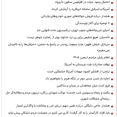
احتمال وجود حیات در اقیانوس مدفون «اروپا»
آمریکا و اسرائیل سامانه «پیکان» را آزمایش کردند
هشدار درباره فروش حواله‌های صوری خودروهای وارداتی
۷ توصیه برای آغاز نویسندگی
احیای شن‌چاله‌های جنوب تهران درکمیسیون ماده ۵نهایی شد
خادمیان: هیچ شفیعی برای زن نزد خداوند بهتر از رضایت شوهر نیست
سربازانِ خیابانِ ظهور؛ ملتِ مبعوثِ رودسر در پاسخ به دشمن: «خیابان‌ها را به ناامیدان
نمی‌دهیم»
اعلام پایان مراسم اربعین ۱۴۰۵
توقف صادرات نفت عربستان به آمریکا
ترامپ از افشای کمبود مهمات آمریکا خشمگین است
اجازه باز شدن مسیر دوم در تنگه هرمز را نخواهیم داد
فرق است میان مجاهدان در میدان و ساکتین
یکصد و پنجاه و سومین شب خدمت؛ موکب شهدای رزکان، تریبون مردم و مطالبه‌گر حل
ریشه‌ای مشکلات شهری
هشدار حاجی دلیگانی درباره تغییر سهم دریای خزر و مخالفت با واگذاری امتیاز
باید افراد کارآمدتر را به کار گرفت/ کاری می کنیم در معیشت مردم مشکلی پیش نیاید