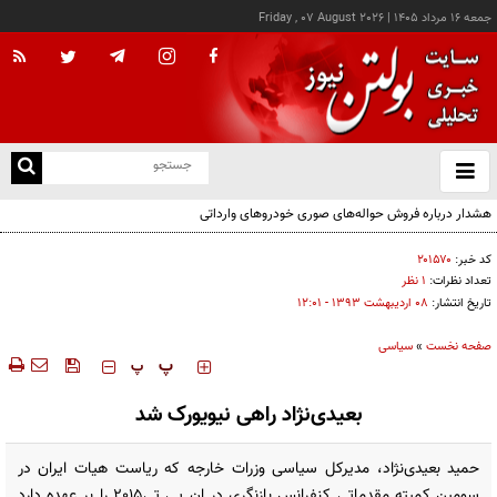
جمعه ۱۶ مرداد ۱۴۰۵
|
Friday , 07 August 2026
از
و
ته
ن
نو
کد خبر:
۲۰۱۵۷۰
تعداد نظرات:
۱ نظر
تاریخ انتشار:
۰۸ ارديبهشت ۱۳۹۳ - ۱۲:۰۱
صفحه نخست
»
سیاسی
‍‍‍ پ
پ
بعیدی‌نژاد راهی نیویورک شد
حمید بعید‌ی‌نژاد، مدیرکل سیاسی وزرات خارجه که ریاست هیات ایران در
سومین کمیته مقدماتی کنفرانس بازنگری در ان پی تی2015 را بر عهده دارد