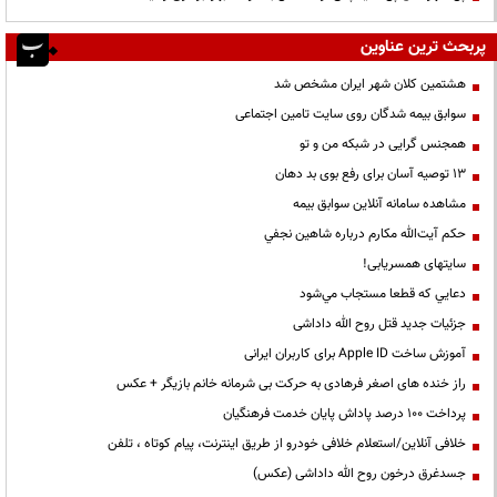
پربحث ترین عناوین
هشتمین کلان شهر ایران مشخص شد
سوابق بیمه شدگان روی سایت تامین اجتماعی
همجنس گرایی در شبکه من و تو
13 توصیه آسان برای رفع بوی بد دهان
مشاهده سامانه آنلاين سوابق بیمه
حكم آيت‌الله مكارم درباره شاهين نجفي
سایتهای همسریابی!
دعايي كه قطعا مستجاب مي‌شود
جزئیات جدید قتل روح الله داداشی
آموزش ساخت Apple ID برای کاربران ایرانی
راز خنده های اصغر فرهادی به حرکت بی شرمانه خانم بازیگر + عکس
پرداخت ۱۰۰ درصد پاداش پایان خدمت فرهنگیان
خلافی آنلاین/استعلام خلافی خودرو از طریق اینترنت، پیام کوتاه ، تلفن
جسدغرق درخون روح الله داداشی (عکس)