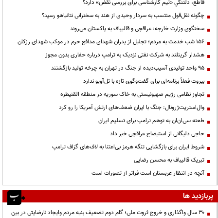
قاطع، دلتنگیِ «تیم کارشناسی برای بررسی نقض» دارد؟
چگونه نقل‌قول منتسب به سردار وحیدی از هند به سخنرانی نتانیاهو رسید؟
سخنگوی وزارت خارجه: عراقچی و قالیباف به پاکستان می‌روند
۱۵۶ شب خدمت به مردم؛ تجلیل از پدران شهدای مدافع حرم در موکب شهدای رزکان
هشدار گرینلند به شرکت نفتی نزدیک به ترامپ درباره حفاری بدون مجوز
95 واحد تولیدی آسیب‌دیده از جنگ در تهران به چرخه تولید بازگشتند
بیروت فعلاً برنامه‌ای برای گفت‌وگوی تازه با تل‌آویو ندارد
تجاوز نظامی رژیم صهیونیستی به خاک سوریه در منطقه القنیطره
وال‌استریت‌ژرونال: جنگ با ایران ضعف‌های ارتش آمریکا را رو کرد
طعنه سی‌ان‌ان به توهم ترامپ برای تسلیم ایران
حاجی دلیگانی از استیضاح عراقچی خبر داد
شروط ایران برای بازگشایی تنگه هرمز بی‌اعتنا به لاف‌های گزاف ترامپ
تبریک قالیباف به محسن رضایی
آنچه در انتظار عربستان است فراتر از تصورات است
پربازدید ها
۳۰ سال واگذاری و خروج ثروت ملی؛ گام دوم تضعیف بنیه مردم وایجاد نارضایتی در بین