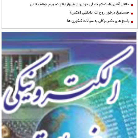
خلافی آنلاین/استعلام خلافی خودرو از طریق اینترنت، پیام کوتاه ، تلفن
جسدغرق درخون روح الله داداشی (عکس)
پاسخ های دکتر توکلی به سوالات کنکوری ها