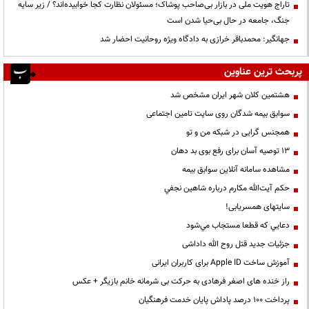
تاراج هویت ملی در بازار بی‌صاحب پوشاک؛ مسئولان نظارت کجا خوابیده‌اند؟ / زیر سایه
جنگ، جامعه در حال بی‌حیا شدن است
جهانگیر: محمدباقر خرازی به دادگاه ویژه روحانیت احضار شد
پربحث ترین عناوین
هشتمین کلان شهر ایران مشخص شد
سوابق بیمه شدگان روی سایت تامین اجتماعی
همجنس گرایی در شبکه من و تو
13 توصیه آسان برای رفع بوی بد دهان
مشاهده سامانه آنلاين سوابق بیمه
حكم آيت‌الله مكارم درباره شاهين نجفي
سایتهای همسریابی!
دعايي كه قطعا مستجاب مي‌شود
جزئیات جدید قتل روح الله داداشی
آموزش ساخت Apple ID برای کاربران ایرانی
راز خنده های اصغر فرهادی به حرکت بی شرمانه خانم بازیگر + عکس
پرداخت ۱۰۰ درصد پاداش پایان خدمت فرهنگیان