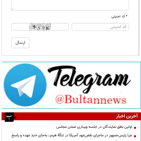
* کد امنیتی
آخرین اخبار
اولین نطق نمایندگان در جلسه وبیناری صحن مجلس
چرا رئیس‌جمهور در ماجرای نقض‌عهد آمریکا در تنگهٔ هرمز، به‌جای «نبذ عهد» و پاسخ