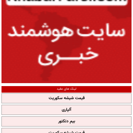
لینک های مفید
قیمت شیشه سکوریت
آلپاری
بیم دتکتور