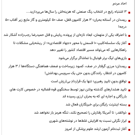
احاد مردم
3 اشتباه رایج در انتخاب رنگ صنعتی که هزینه‌اش را سال‌ها می‌پردازید...
ریمـدان در آستانه بحران؛ ۳ هزار کامیون قفل، صف ۵۰ کیلومتری و گاز مایع زیر آفتاب ۵۰
درجه!
با اعتراف یکی از متهمان، ابعاد تازه‌ای از پرونده ربایش و قتل حمیدرضا رجب‌زاده آشکار شد
آغاز یک سلسله‌کلیپ ۱۰ قسمتی با محور «جهاد اقتصادی»؛ از ریشه‌یابی مشکلات تا
راهکارهایی که می‌تواند مسیر اقتصاد کشور را تغییر دهد
بازی‌های لیگ برتر فوتبال با تماشاگر برگزار می‌شود
ریمـدان؛ مرزی گرفتار در صف، کمبود زیرساخت و ضعف هماهنگی دستگاه‌ها / ۳ هزار
کامیون در انتظار، رانندگان بدون حتی یک سرویس بهداشتی!
توافقِ بدونِ تاییدِ رهبری؛ تنها یک قراردادِ بی‌ارزش است
تایید هشدارهای گذشته بولتن نیوز توسط سخنگوی قوه قضائیه در خصوص کارت های
بارزگانی و اجاره ای که به بحران ارزی رسیده اند
بسته اینترنت رایگان برای خبرنگاران فعال شد
ذوالقدر: تا آمریکا رفتارش را تصحیح نکند، تنگه هرمز باز نخواهد شد
ابراز نگرانی نسبت به افزایش غلط‌ها در نوشته‌های شهری
آغاز ثبت‌نام آزمون ارشد علوم پزشکی از امروز