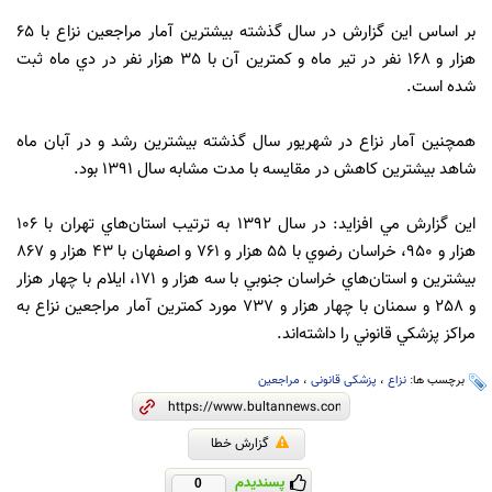
بر اساس اين گزارش در سال گذشته بيشترين آمار مراجعين نزاع با 65
هزار و 168 نفر در تير ماه و كمترين آن با 35 هزار نفر در دي ماه ثبت
شده است.
همچنين آمار نزاع در شهريور سال گذشته بيشترين رشد و در آبان ماه
شاهد بيشترين كاهش در مقايسه با مدت مشابه سال 1391 بود.
اين گزارش مي افزايد: در سال 1392 به ترتيب استان‌هاي تهران با 106
هزار و 950،‌ خراسان رضوي با 55 هزار و 761 و اصفهان با 43 هزار و 867
بيشترين و استان‌هاي خراسان جنوبي با سه هزار و 171، ايلام با چهار هزار
و 258 و سمنان با چهار هزار و 737 مورد كمترين آمار مراجعين نزاع به
مراكز پزشكي قانوني را داشته‌اند.
برچسب ها:
نزاع
،
پزشکی قانونی
،
مراجعین
گزارش خطا
پسندیدم
0