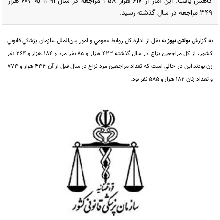
كاهش يافت. اين آمار از 617 هزار 358 مراجعه در سال 1391 به 607 هزار
349 مراجعه در سال گذشته رسيد.
به گزارش
بولتن نیوز
به نقل از اداره كل روابط عمومي و امور بين‌الملل سازمان پزشكي قانوني
كشور، از كل مراجعين نزاع در سال گذشته 423 هزار و 85 نفر مرد و 184 هزار و 264 نفر
زن بودند اين در حالي است كه تعداد مراجعين مرد نزاع در سال قبل از آن 434 هزار و 773
و تعداد زنان 182 هزار و 585 نفر بود.