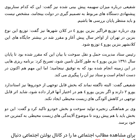
شفیعی درباره میزان سهیمه پیش بینی شده نیز گفت: این که کدام سناریوی
پیشنهادی دستگاه های مربوط به تصمیم گیری در دولت بینجامد، مشخص نیست
و باید منتظر پایان بررسی ها باشیم.
وی درباره توزیع فراگیر بنزین یورو ٤ در کلان شهرها نیز گفت: توزیع این نوع
بنزین در تهران از اواخر سال پیش آغاز و مقرر شد در بیشتر جایگاه های این
کلانشهر بنزین یورو ٤ توزیع شود.
رئیس ستاد مدیریت حمل و نقل سوخت با بیان این که مقرر شده بود تا پایان
سال ١٣٩١ بنزین یورو ٤ به طور کامل تامین شود، تصریح کرد: برنامه ریزی هایی
در این زمینه انجام شده بود که به توفیق نینجامید؛ اما این مهم هم اکنون در
دست انجام است و ستاد نیز آن را پیگیری می کند.
شفیعی گفت: البته ناگفته نماند که بخش قایل توجهی از خودروها نیز استاندارد
یورو ٢ دارند و اگر بنزین یورو ٤ هم در اختیار آنها قرار داده شود، شاید اثر قابل
توجهی در کاهش آلودگی های زیست محیطی ایجاد نکند.
وی بر هماهنگی زنجیره تولید سوخت و بخش خودرو تاکید کرد و گفت: این دو
بخش باید با هم پیش روند تا موضوع آلایندگی های زیست محیطی به کمترین حد
خود برسد.
برای مشاهده مطالب اجتماعی ما را در کانال بولتن اجتماعی دنبال