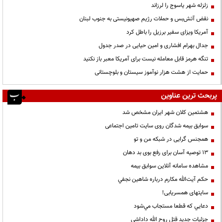
زلزله شهر یاسوج را لرزاند
نقض آتش‌بس و حملات رژیم صهیونیستی به جنوب لبنان
آمریکا ویزای سفیر برزیل را باطل کرد
جدال بهرام افشاری و امین حیایی در صدر جدول
تنگه هرمز قابل معامله نیست برای آمریکا معبر باز نکنید
حمایت از هشت هزار نوآموز سیستان و بلوچستانی
پربحث ترین عناوین
هشتمین کلان شهر ایران مشخص شد
سوابق بیمه شدگان روی سایت تامین اجتماعی
همجنس گرایی در شبکه من و تو
13 توصیه آسان برای رفع بوی بد دهان
مشاهده سامانه آنلاين سوابق بیمه
حكم آيت‌الله مكارم درباره شاهين نجفي
سایتهای همسریابی!
دعايي كه قطعا مستجاب مي‌شود
جزئیات جدید قتل روح الله داداشی