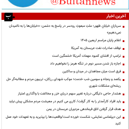
آخرین اخبار
سربازانِ خیابانِ ظهور؛ ملتِ مبعوثِ رودسر در پاسخ به دشمن: «خیابان‌ها را به ناامیدان
نمی‌دهیم»
اعلام پایان مراسم اربعین ۱۴۰۵
توقف صادرات نفت عربستان به آمریکا
ترامپ از افشای کمبود مهمات آمریکا خشمگین است
اجازه باز شدن مسیر دوم در تنگه هرمز را نخواهیم داد
فرق است میان مجاهدان در میدان و ساکتین
یکصد و پنجاه و سومین شب خدمت؛ موکب شهدای رزکان، تریبون مردم و مطالبه‌گر حل
ریشه‌ای مشکلات شهری
هشدار حاجی دلیگانی درباره تغییر سهم دریای خزر و مخالفت با واگذاری امتیاز
باید افراد کارآمدتر را به کار گرفت/ کاری می کنیم در معیشت مردم مشکلی پیش نیاید
هدف قرار گرفتن اتاق‌ فرماندهی مزدوران عربستان در یمن
این دیپلماسی نمایشی، شکست خورده است/واقعیت‌ها را بپذیرید و به تعهدات خود عمل
کنید