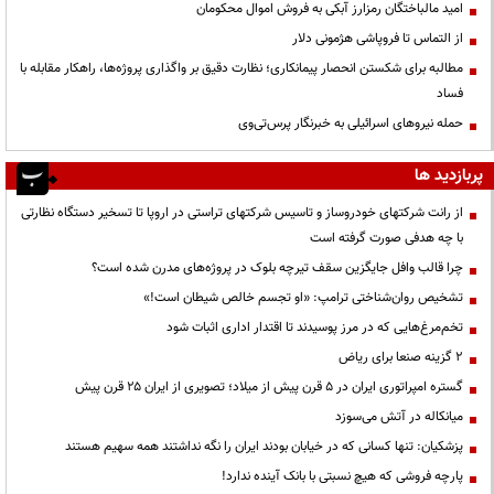
امید مالباختگان رمزارز آبکی به فروش اموال محکومان
از التماس تا فروپاشی هژمونی دلار
مطالبه برای شکستن انحصار پیمانکاری؛ نظارت دقیق بر واگذاری پروژه‌ها، راهکار مقابله با
فساد
حمله نیروهای اسرائیلی به خبرنگار پرس‌تی‌وی
پربازدید ها
از رانت‌ شرکتهای خودروساز و تاسیس شرکتهای تراستی در اروپا تا تسخیر دستگاه نظارتی
با چه هدفی صورت گرفته است
چرا قالب وافل جایگزین سقف تیرچه بلوک در پروژه‌های مدرن شده است؟
تشخیص روان‌شناختی ترامپ: «او تجسم خالص شیطان است!»
تخم‌مرغ‌هایی که در مرز پوسیدند تا اقتدار اداری اثبات شود
۲ گزینه صنعا برای ریاض
گستره امپراتوری ایران در ۵ قرن پیش از میلاد؛ تصویری از ایران ۲۵ قرن پیش
میانکاله در آتش می‌سوزد
پزشکیان: تنها کسانی که در خیابان بودند ایران را نگه نداشتند همه سهیم هستند
پارچه فروشی که هیچ نسبتی با بانک آینده ندارد!