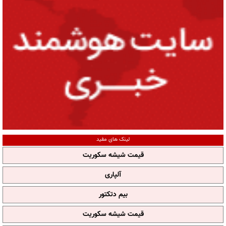
لینک های مفید
قیمت شیشه سکوریت
آلپاری
بیم دتکتور
قیمت شیشه سکوریت