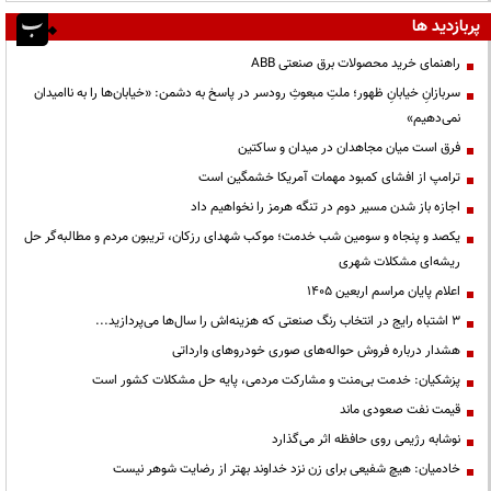
پربازدید ها
راهنمای خرید محصولات برق صنعتی ABB
سربازانِ خیابانِ ظهور؛ ملتِ مبعوثِ رودسر در پاسخ به دشمن: «خیابان‌ها را به ناامیدان
نمی‌دهیم»
فرق است میان مجاهدان در میدان و ساکتین
ترامپ از افشای کمبود مهمات آمریکا خشمگین است
اجازه باز شدن مسیر دوم در تنگه هرمز را نخواهیم داد
یکصد و پنجاه و سومین شب خدمت؛ موکب شهدای رزکان، تریبون مردم و مطالبه‌گر حل
ریشه‌ای مشکلات شهری
اعلام پایان مراسم اربعین ۱۴۰۵
3 اشتباه رایج در انتخاب رنگ صنعتی که هزینه‌اش را سال‌ها می‌پردازید...
هشدار درباره فروش حواله‌های صوری خودروهای وارداتی
پزشکیان: خدمت بی‌منت و مشارکت مردمی، پایه حل مشکلات کشور است
قیمت نفت صعودی ماند
نوشابه رژیمی روی حافظه اثر می‌گذارد
خادمیان: هیچ شفیعی برای زن نزد خداوند بهتر از رضایت شوهر نیست