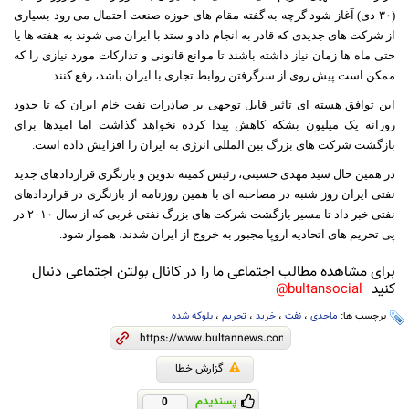
(٣٠ دی) آغاز شود گرچه به گفته مقام های حوزه صنعت احتمال می رود بسیاری
از شرکت های جدیدی که قادر به انجام داد و ستد با ایران می شوند به هفته ها یا
حتی ماه ها زمان نیاز داشته باشند تا موانع قانونی و تدارکات مورد نیازی را که
ممکن است پیش روی از سرگرفتن روابط تجاری با ایران باشد، رفع کنند.
این توافق هسته ای تاثیر قابل توجهی بر صادرات نفت خام ایران که تا حدود
روزانه یک میلیون بشکه کاهش پیدا کرده نخواهد گذاشت اما امیدها برای
بازگشت شرکت های بزرگ بین المللی انرژی به ایران را افزایش داده است.
در همین حال سید مهدی حسینی، رئیس کمیته تدوین و بازنگری قراردادهای جدید
نفتی ایران روز شنبه در مصاحبه ای با همین روزنامه از بازنگری در قراردادهای
نفتی خبر داد تا مسیر بازگشت شرکت های بزرگ نفتی غربی که از سال ٢٠١٠ در
پی تحریم های اتحادیه اروپا مجبور به خروج از ایران شدند، هموار شود.
برای مشاهده مطالب اجتماعی ما را در کانال بولتن اجتماعی دنبال
کنید
bultansocial@
برچسب ها:
ماجدی
،
نفت
،
خرید
،
تحریم
،
بلوکه شده
گزارش خطا
پسندیدم
0