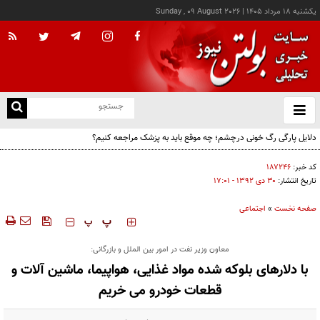
يکشنبه ۱۸ مرداد ۱۴۰۵
|
Sunday , 09 August 2026
از
و
ته
دلایل پارگی رگ خونی درچشم؛ چه موقع باید به پزشک مراجعه کنیم؟
ن
نو
کد خبر:
۱۸۷۲۴۶
تاریخ انتشار:
۳۰ دی ۱۳۹۲ - ۱۷:۰۱
صفحه نخست
»
اجتماعی
‍‍‍ پ
پ
معاون وزیر نفت در امور بین الملل و بازرگانی:
با دلارهای بلوکه شده مواد غذایی، هواپیما، ماشین آلات و
قطعات خودرو می خریم