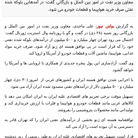
معاون وزیر نفت در امور بین الملل و بازرگانی گفت: در آمدهایی بلوکه شده
نفتی صرف خرید هواپیما و قطعات خودرو می شود.
به گزارش
بولتن نیوز
، علی ماجدی، معاون وزیر نفت در امور بین الملل و
بازرگانی روز شنبه (٢٨ دی) در گفت و گو با روزنامه وال استریت ژورنال گفت:
احتمال می رود تهران چهار میلیارد و ٥٠٠ میلیون از درآمدهای بلوکه شده نفتی
خود را که قرار است در پی توافق هسته ای ژنو آزاد شود، صرف خرید مواد
غذایی، هواپیما، ماشین آلات و قطعات خودرو از آمریکا و اروپا کند.
وی گفت: آزادسازی این پول پنجره جدیدی از همکاری با اروپایی ها و آمریکا را
خواهد گشود.
با اجرایی شدن توافق هسته ایران و کشورهای غربی از
امروز (٣٠ دی)، چهار
میلیارد و ٥٠٠ میلیون دلار از درآمدهای نفتی مسدود شده ایران آزاد می شود.
تسهیل موقت برخی تحریم های اقتصادی علیه ایران به ایران امکان می دهد تا
کالاهای غربی مانند قطعات خودرو و هواپیما و فلزات با ارزش خریداری کند و
تولیداتی مانند محصولات پتروشیمی را بفروشد.
توافقنامه هسته ای ژنو بخشی از درآمدهای نفتی ایران را که تهران قادر به
دسترسی به آن نبوده است را آزاد می کند.
قرار است تسهیل تحریم های اقتصادی علیه ایران به طور رسمی از روز دوشنبه