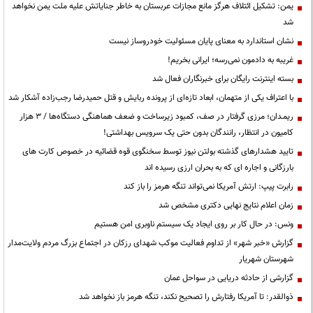
یمن: تشکیل ائتلاف هرگز مانع مجازات عربستان به خاطر جنایاتش علیه ملت یمن نخواهد
شد
نشان استاندارد به معنای پایان مسئولیت خودروساز نیست
غریبه به دادمون نمی‌رسه؛ ایرانی بخریم!
بسته اینترنت رایگان برای خبرنگاران فعال شد
با اعتراف یکی از متهمان، ابعاد تازه‌ای از پرونده ربایش و قتل حمیدرضا رجب‌زاده آشکار شد
ریمـدان؛ مرزی گرفتار در صف، کمبود زیرساخت و ضعف هماهنگی دستگاه‌ها / ۳ هزار
کامیون در انتظار، رانندگان بدون حتی یک سرویس بهداشتی!
تایید هشدارهای گذشته بولتن نیوز توسط سخنگوی قوه قضائیه در خصوص کارت های
بارزگانی و اجاره ای که به بحران ارزی رسیده اند
رابرت پیپ: ارتش آمریکا نمی‌تواند تنگه هرمز را باز کند
زمان اعلام نتایج نهایی دکتری مشخص شد
ونس: در حال کار بر روی ایجاد یک سیستم ناوبری امن هستیم
گزارش «خبر شهر» از تداوم فعالیت موکب شهدای رزکان در اجتماع بزرگ مردم ولایت‌مدار
شهرستان شهریار
گزارشی از حادثه دریایی در سواحل عمان
ذوالقدر: تا آمریکا رفتارش را تصحیح نکند، تنگه هرمز باز نخواهد شد