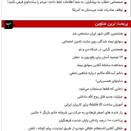
صمصامی خطاب به پزشکیان: به شما اطلاعات غلط دادند؛ مردم را ساده‌لوح فرض نکنید!
توقف صادرات نفت عربستان به آمریکا
پربحث ترین عناوین
هشتمین کلان شهر ایران مشخص شد
سوابق بیمه شدگان روی سایت تامین اجتماعی
همجنس گرایی در شبکه من و تو
13 توصیه آسان برای رفع بوی بد دهان
مشاهده سامانه آنلاين سوابق بیمه
حكم آيت‌الله مكارم درباره شاهين نجفي
سایتهای همسریابی!
دعايي كه قطعا مستجاب مي‌شود
جزئیات جدید قتل روح الله داداشی
آموزش ساخت Apple ID برای کاربران ایرانی
راز خنده های اصغر فرهادی به حرکت بی شرمانه خانم بازیگر + عکس
پرداخت ۱۰۰ درصد پاداش پایان خدمت فرهنگیان
خلافی آنلاین/استعلام خلافی خودرو از طریق اینترنت، پیام کوتاه ، تلفن