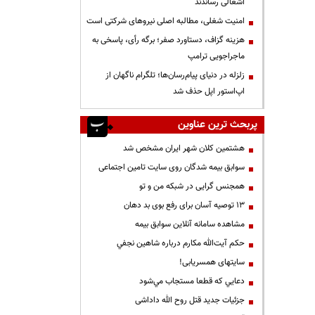
اشغالی رساندند
‌امنیت شغلی، مطالبه اصلی نیروهای شرکتی است
هزینه گزاف، دستاورد صفر؛ برگه رأی، پاسخی به
ماجراجویی ترامپ
زلزله در دنیای پیام‌رسان‌ها؛ تلگرام ناگهان از
اپ‌استور اپل حذف شد
پربحث ترین عناوین
هشتمین کلان شهر ایران مشخص شد
سوابق بیمه شدگان روی سایت تامین اجتماعی
همجنس گرایی در شبکه من و تو
13 توصیه آسان برای رفع بوی بد دهان
مشاهده سامانه آنلاين سوابق بیمه
حكم آيت‌الله مكارم درباره شاهين نجفي
سایتهای همسریابی!
دعايي كه قطعا مستجاب مي‌شود
جزئیات جدید قتل روح الله داداشی