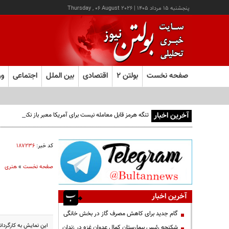
پنجشنبه ۱۵ مرداد ۱۴۰۵
|
Thursday , 06 August 2026
صفحه نخست
بولتن ۲
اقتصادی
بین الملل
اجتماعی
ور
آخرین اخبار
تنگه هرمز قابل معامله نیست برای آمریکا معبر باز نکنید
کد خبر:
۱۸۷۲۳۶
صفحه نخست
»
هنری
آخرین اخبار
گام جدید برای کاهش مصرف گاز در بخش خانگی
این نمایش به کارگردانی ژیرایر دادا
شکنجه رئیس بیمارستان کمال عدوان غزه در زندان