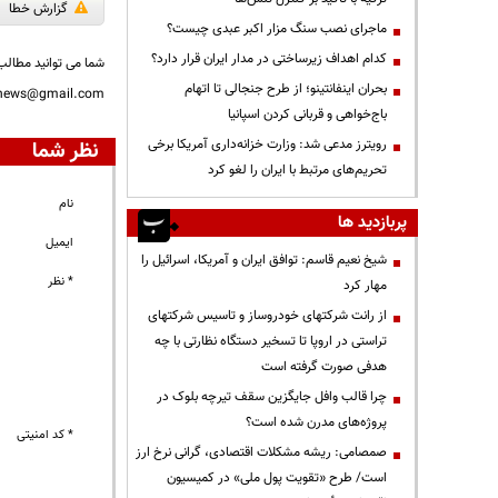
گزارش خطا
ماجرای نصب سنگ مزار اکبر عبدی چیست؟
کدام اهداف زیرساختی در مدار ایران قرار دارد؟
شما می توانید مطالب 
بحران اینفانتینو؛ از طرح جنجالی تا اتهام
nnews@gmail.com
باج‌خواهی و قربانی کردن اسپانیا
رویترز مدعی شد: وزارت خزانه‌داری آمریکا برخی
نظر شما
تحریم‌های مرتبط با ایران را لغو کرد
نام
پربازدید ها
ایمیل
شیخ نعیم قاسم: توافق ایران و آمریکا، اسرائیل را
* نظر
مهار کرد
از رانت‌ شرکتهای خودروساز و تاسیس شرکتهای
تراستی در اروپا تا تسخیر دستگاه نظارتی با چه
هدفی صورت گرفته است
چرا قالب وافل جایگزین سقف تیرچه بلوک در
پروژه‌های مدرن شده است؟
* کد امنیتی
صمصامی: ریشه مشکلات اقتصادی، گرانی نرخ ارز
است/ طرح «تقویت پول ملی» در کمیسیون