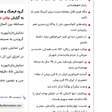
رژیم صهیونیستی
گروه فرهنگ و هن
تنگه هرمز قابل معامله نیست برای آمریکا معبر باز
به گزارش
بولتن نی
نکنید
مسابقه بین الملل
پیامدهای کنوانسیون خزر از واگذاری بحرین هم
زیان‌بارتر است
نمایش«اردلیون» ر
از دشمن ذره ای امید خیرخواهی نباید داشته
گرویدن به مسیحی
باشیم
این نمایش بدون د
موکب شهدای رزکان؛ ۱۵۲ شب همدلی، خدمت و
میزبانی از مردم ولایت‌مدار شهریار
در اجرای این اثر
پل شهرستان پل‌سفید پس از ۲۵ سال به مرحله
بهره‌برداری رسید
نمایش 55 دقیقه است
گستره امپراتوری ایران در ۵ قرن پیش از میلاد؛
سی و دومین جشنواره بین المللی تئ
تصویری از ایران ۲۵ قرن پیش
وحدت مکرّراً و مؤکّداً تذکر داده شد
پزشکیان: تنها کسانی که در خیابان بودند ایران را
برچسب ها:
جشنوار
نگه نداشتند همه سهیم هستند
نشست چهارجانبه سعودی، پاکستان، مصر و
ترکیه با تاکید بر کنترل تنش‌ها