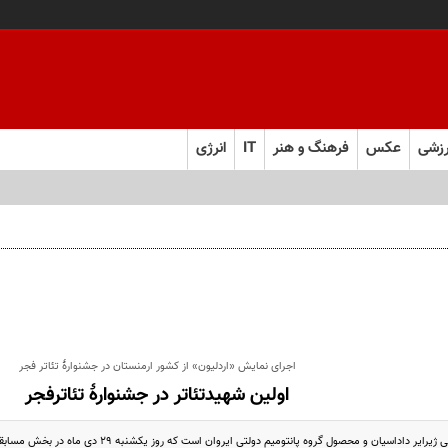
زشی
عکس
فرهنگ و هنر
IT
انرژی
اجرای نمایش «اردلیون» از کشور ارمنستان در جشنوارۀ تئاتر فجر
اولین شهیدتئاتر در جشنوارۀ تئاترفجر
سیان و محصول گروه پانتومیم دولتی ایروان است که روز یکشنبه 29 دی ماه در بخش مسابقه بین الملل جشنواره تئاتر فجر اجرا می شود