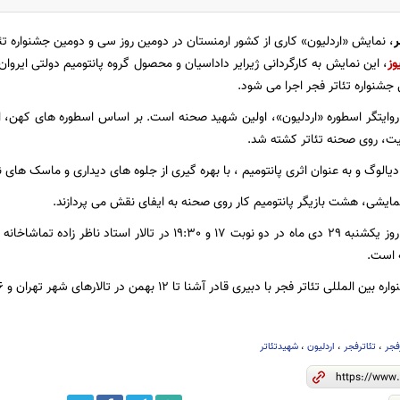
ر
،
نمایش «اردلیون» کاری از کشور ارمنستان در دومین روز سی و دومین جشنواره تئ
وز
 جشنواره تئاتر فجر اجرا می شود
.
وایتگر اسطوره «اردلیون»، اولین شهید صحنه است. بر اساس اسطوره های کهن، ا
ت، روی صحنه تئاتر کشته شد
.
یالوگ و به عنوان اثری پانتومیم ، با بهره گیری از جلوه های دیداری و ماسک های 
 نمایشی، هشت بازیگر پانتومیم کار روی صحنه به ایفای نقش می پردازند
.
نمایش«اردلیون» روز یکشنبه 29 دی ماه در دو نوبت 17 و 19:30 در
.
اتر فجر با دبیری قادر آشنا تا 12 بهمن در تالارهای شهر تهران و 6 استان دیگر کشور برپاست
فجر
،
تئاترفجر
،
اردلیون
،
شهیدتئاتر