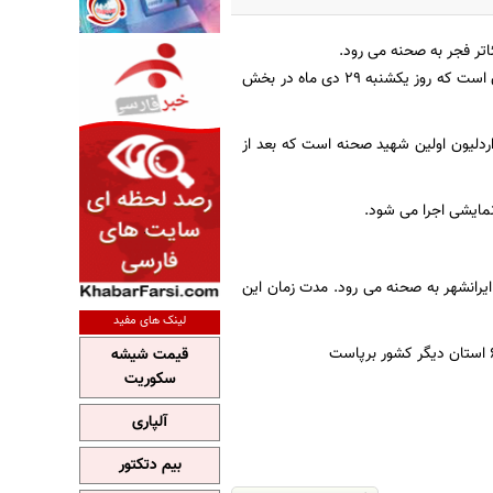
اتر فجر به صحنه می رود
.
، این نمایش به کارگردانی ژیرایر داداسیان و محصول گروه پانتومیم دولتی ایروان است که روز یکشنبه 29 دی ماه در بخش
ردلیون اولین شهید صحنه است که بعد از
نمایشی اجرا می شود
.
 تالار استاد ناظر زاده تماشاخانه ایرانشهر به صحنه می رود. مدت زمان این
لینک های مفید
قیمت شیشه
سکوریت
آلپاری
بیم دتکتور