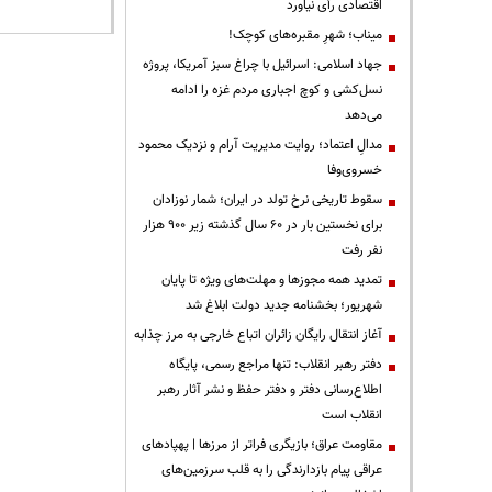
اقتصادی رأی نیاورد
میناب؛ شهرِ مقبره‌های کوچک!
جهاد اسلامی: اسرائیل با چراغ سبز آمریکا، پروژه
نسل‌کشی و کوچ اجباری مردم غزه را ادامه
می‌دهد
مدالِ اعتماد؛ روایت مدیریت آرام و نزدیک محمود
خسروی‌وفا
سقوط تاریخی نرخ تولد در ایران؛ شمار نوزادان
برای نخستین بار در ۶۰ سال گذشته زیر ۹۰۰ هزار
نفر رفت
تمدید همه مجوزها و مهلت‌های ویژه تا پایان
شهریور؛ بخشنامه جدید دولت ابلاغ شد
آغاز انتقال رایگان زائران اتباع خارجی به مرز چذابه
دفتر رهبر انقلاب: تنها مراجع رسمی، پایگاه
اطلاع‌رسانی دفتر و دفتر حفظ و نشر آثار رهبر
انقلاب است
مقاومت عراق؛ بازیگری فراتر از مرزها | پهپادهای
عراقی پیام بازدارندگی را به قلب سرزمین‌های